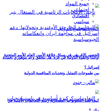
جميع المواد
اجتماعي
اقتصادي
سياسي
الحضور الإفريقي في سباق خلافة الأمين العام للأمم المتحدة
أوغندا والقوة الدولية في غزة: هل يتحقق وعد موهوزي بحماية
إسرائيل؟
بين طموحات التمثيل وتحديات المنافسة الدولية
كيف تعيد التكنولوجيا العسكرية رسم التحالفات الأمنية في
مالي؟