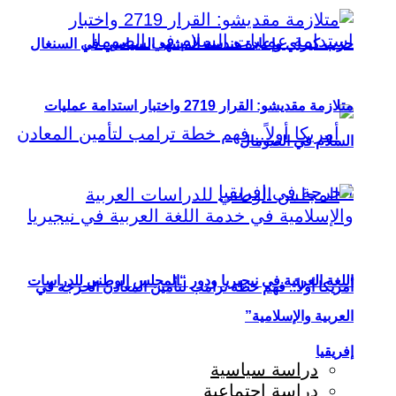
حزب كيراي وإعادة هندسة المشهد السياسي في السنغال
متلازمة مقديشو: القرار 2719 واختبار استدامة عمليات
السلام في الصومال
اللغة العربية في نيجيريا ودور “المجلس الوطني للدراسات
أمريكا أولاً.. فهم خطة ترامب لتأمين المعادن الحرجة في
العربية والإسلامية”
إفريقيا
دراسة سياسية
دراسة اجتماعية