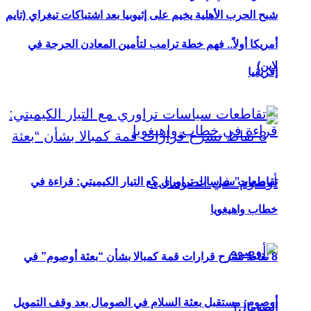
شبح الحرب الأهلية يخيم على إثيوبيا بعد اشتباكات تيغراي (تايم
أمريكا أولاً.. فهم خطة ترامب لتأمين المعادن الحرجة في
لاين)
إفريقيا
تقاطعات سياسات تراوري مع التيار الكيميتي: قراءة في
خطاب واهيغويا
8 نقاط تشرح قرارات قمة كمبالا بشأن “بعثة أوصوم” في
أوصوم: مستقبل بعثة السلام في الصومال بعد وقف التمويل
الصومال؟