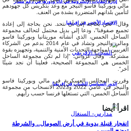
إدارة النفايات الإلكترونية في غانا ودورها في دعم مسار
مالي وبوركينا فاسو النيجر مع وعد بتكريس كل جهودهم
لتأمين بلدانهم المتضررة بشدة من العنف.
الاقتصاد الأخضر في إفريقيا
وقال: “نحن بحاجة إلى أن نتحد. نحن بحاجة إلى إعادة
تجميع صفوفنا”، ودعا إلى بديل محتمل لتحالف مجموعة
الساحل الخمس، الذي أنشأته موريتانيا وبوركينا فاسو
ومالي والنيجر وتشاد في عام 2014 بدعم من الشركاء
الغربيين لمواجهة التحديات الأمنية والتنمية، وتجهيزه بقوة
مشتركة. وقال غزواني: “إذا لم تكن مجموعة الساحل
الخمس هي المجموعة الصحيحة، فعلينا أن نجد شيئًا
آخر”.
وقررت المجالس العسكرية في مالي وبوركينا فاسو
الدور السياسي للشباب في إفريقيا
والنيجر في عامي 2022 و2023 الانسحاب من مجموعة
الساحل الخمس، التي تستغلها فرنسا حسب رأيهم.
اقرأ أيضا
انفجار قنبلة يدوية في أرض الصومال.. والشرطة
توضح السبب