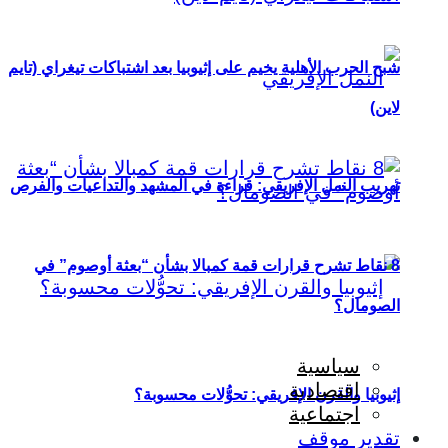
شبح الحرب الأهلية يخيم على إثيوبيا بعد اشتباكات تيغراي (تايم
لاين)
تهريب النمل الإفريقي: قراءة في المشهد والتداعيات والفرص
8 نقاط تشرح قرارات قمة كمبالا بشأن “بعثة أوصوم” في
الصومال؟
سياسية
اقتصادية
إثيوبيا والقرن الإفريقي: تحوُّلات محسوبة؟
اجتماعية
تقدير موقف