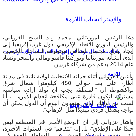
دعا الرئيس الموريتاني، محمد ولد الشيخ الغزواني،
والرئيس الدوري للاتحاد الإفريقي، دول غرب إفريقيا إلى
إيجاد بديل محتمل لتحالف مجموعة الساحل الخمس،
بناء اقتصادات المعرفة في إفريقيا: السياسات والإستراتيجيات
الذي أنشأته موريتانيا وبوركينا فاسو ومالي والنيجر وتشاد
عام 2014 بدعم من شركاء غربيين.
اللازمة
وأعلن الغزواني أثناء حملته الانتخابية لولاية ثانية في مدينة
أطار، على بعد حوالي 450 كيلومترا شمال شرق
نواكشوط، أن “المنطقة يجب أن تولد إرادة سياسية
مشتركة لتكون قادرة على مكافحة انعدام الأمن،…، أنا
لست من أولئك الذين يعتقدون اليوم أن الدول يمكن أن
تواجه بشكل فردي تهديدًا مثل الإرهاب”.
وأشار غزواني إلى أن “الوضع الأمني ​​في المنطقة ليس
جيدًا على الإطلاق”، بل إنه “يتفاقم” في السنوات الأخيرة،
التي شهدت استيلاء الجيش على السلطة بالقوة في