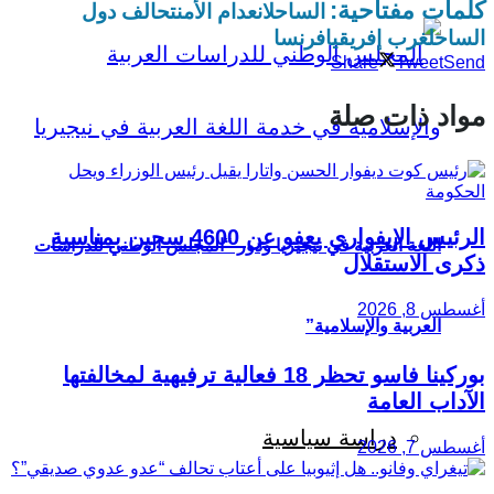
كلمات مفتاحية:
الساحل
انعدام الأمن
تحالف دول
الساحل
غرب إفريقيا
فرنسا
Share
Tweet
Send
مواد ذات صلة
الرئيس الإيفواري يعفو عن 4600 سجين بمناسبة
اللغة العربية في نيجيريا ودور “المجلس الوطني للدراسات
ذكرى الاستقلال
أغسطس 8, 2026
العربية والإسلامية”
بوركينا فاسو تحظر 18 فعالية ترفيهية لمخالفتها
الآداب العامة
دراسة سياسية
أغسطس 7, 2026