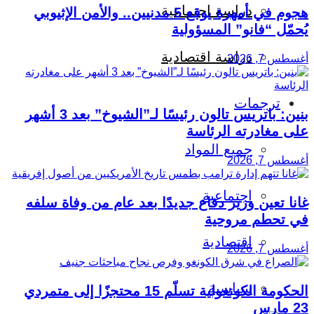
دراسة اجتماعية
هجوم في أمهرة يوقع 5 مدنيين.. والأمن الإثيوبي
يُحمّل “فانو” المسؤولية
دراسة اقتصادية
أغسطس 7, 2026
ترجمات
بنين: باتريس تالون رئيسًا لـ”الشيوخ” بعد 3 أشهر
على مغادرته الرئاسة
جميع المواد
أغسطس 7, 2026
اجتماعية
غانا تعين وزير دفاع جديدًا بعد عام من وفاة سلفه
في تحطم مروحية
اقتصادية
أغسطس 7, 2026
سياسية
الحكومة الكونغولية تسلّم 15 محتجزًا إلى متمردي
23 مارس