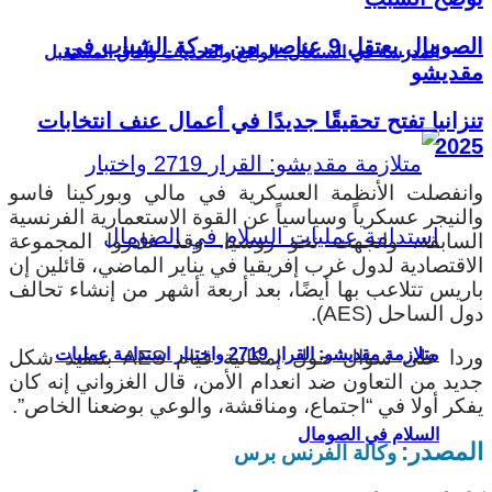
الصومال يعتقل 9 عناصر من حركة الشباب في
المدرسة في السنغال: الواقع والتحديات وآفاق المستقبل
مقديشو
تنزانيا تفتح تحقيقًا جديدًا في أعمال عنف انتخابات
2025
وانفصلت الأنظمة العسكرية في مالي وبوركينا فاسو
والنيجر عسكرياً وسياسياً عن القوة الاستعمارية الفرنسية
السابقة، واتجهت نحو روسيا. وقد غادروا المجموعة
الاقتصادية لدول غرب إفريقيا في يناير الماضي، قائلين إن
باريس تتلاعب بها أيضًا، بعد أربعة أشهر من إنشاء تحالف
دول الساحل (AES).
متلازمة مقديشو: القرار 2719 واختبار استدامة عمليات
وردا على سؤال حول إمكانية قيام AES بتنفيذ شكل
جديد من التعاون ضد انعدام الأمن، قال الغزواني إنه كان
يفكر أولا في “اجتماع، ومناقشة، والوعي بوضعنا الخاص”.
السلام في الصومال
المصدر:
وكالة الفرنس برس