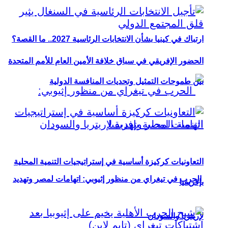
ارتباك في كينيا بشأن الانتخابات الرئاسية 2027.. ما القصة؟
الحضور الإفريقي في سباق خلافة الأمين العام للأمم المتحدة
بين طموحات التمثيل وتحديات المنافسة الدولية
التعاونيات كركيزة أساسية في إستراتيجيات التنمية المحلية
الحرب في تيغراي من منظور إثيوبي: اتهامات لمصر وتهديد
بإفريقيا
لإريتريا والسودان