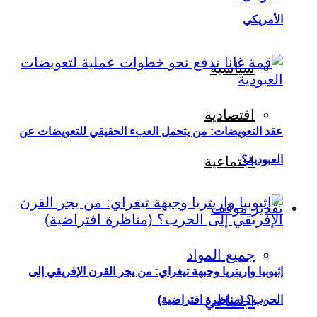
الأمريكي
سياسية
اقتصادية
عقد التعويضات: من يتحمل العبء الحقيقي للتعويضات عن
العبودية؟
اجتماعية
تقدير موقف
جميع المواد
إثيوبيا وإريتريا وجبهة تيغراي: من يجر القرن الإفريقي إلى
اجتماعي
الحرب؟ (مناظرة افتراضية)