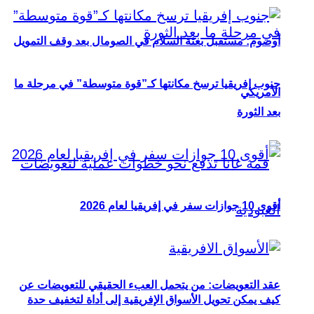
أوصوم: مستقبل بعثة السلام في الصومال بعد وقف التمويل
جنوب إفريقيا ترسخ مكانتها كـ”قوة متوسطة” في مرحلة ما
الأمريكي
بعد الثورة
أقوى 10 جوازات سفر في إفريقيا لعام 2026
عقد التعويضات: من يتحمل العبء الحقيقي للتعويضات عن
كيف يمكن تحويل الأسواق الإفريقية إلى أداة لتخفيف حدة