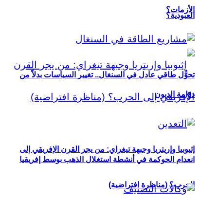
الأزمات؟
العبودية؟
تحوُّل طاقي عادل في السنغال.. تغيير السياسات بدلاً من
دوّامة الديون
إثيوبيا وإريتريا وجبهة تيغراي: من يجر القرن الإفريقي إلى
انعدام الحوكمة في أنشطة استغلال الذهب بوسط إفريقيا
الحرب؟ (مناظرة افتراضية)