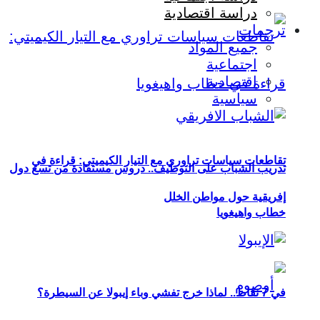
دراسة اقتصادية
ترجمات
جميع المواد
اجتماعية
اقتصادية
سياسية
تقاطعات سياسات تراوري مع التيار الكيميتي: قراءة في
تدريب الشباب على التوظيف.. دروس مستفادة من تسع دول
إفريقية حول مواطن الخلل
خطاب واهيغويا
في 7 نقاط.. لماذا خرج تفشي وباء إيبولا عن السيطرة؟