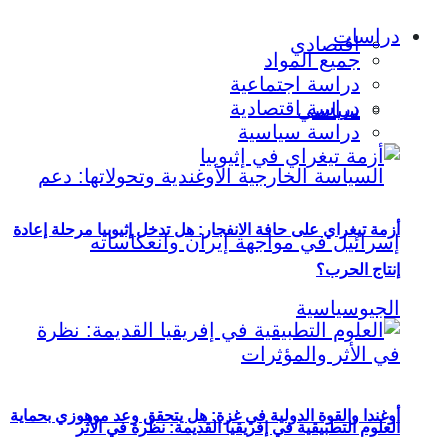
دراسات
اقتصادي
جميع المواد
دراسة اجتماعية
دراسة اقتصادية
سياسي
دراسة سياسية
أزمة تيغراي على حافة الانفجار: هل تدخل إثيوبيا مرحلة إعادة
إنتاج الحرب؟
أوغندا والقوة الدولية في غزة: هل يتحقق وعد موهوزي بحماية
العلوم التطبيقية في إفريقيا القديمة: نظرة في الأثر