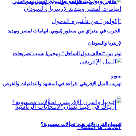
الحرب في تيغراي من منظور إثيوبي: اتهامات لمصر وتهديد
لإريتريا والسودان
توتر بين “تحالف دول الساحل” ونيجيريا بسبب تصريحات
تينوبو
تهريب النمل الإفريقي: قراءة في المشهد والتداعيات والفرص
إثيوبيا والقرن الإفريقي: تحوُّلات محسوبة؟