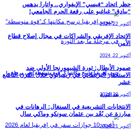
حظر اتحاد “فيسي” الإيفواري.. واتارا يدهس
“بيادق” غباغبو على رقعة الحرم الجامعي!
أكتوبر 22, 2024
الاتحاد الإفريقي والشراكات في مجال إصلاح قطاع
الأمن
أكتوبر 22, 2024
صمود الأبطال: ثورة الشيمورنجا الأولى ضد
جنوب إفريقيا ترسخ مكانتها كـ”قوة متوسطة” في مرحلة ما
الاستعمار البريطاني في زيمبابوي خلال القرن التاسع
عشر
أكتوبر 20, 2024
بعد الثورة
الانتخابات التشريعية في السنغال: الرهانات في
مبارزة عن بُعْد بين عثمان سونكو وماكي سال
أكتوبر 21, 2024