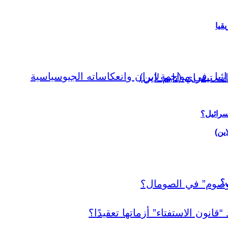
قيا
سرائيل؟
اين)
ي؟