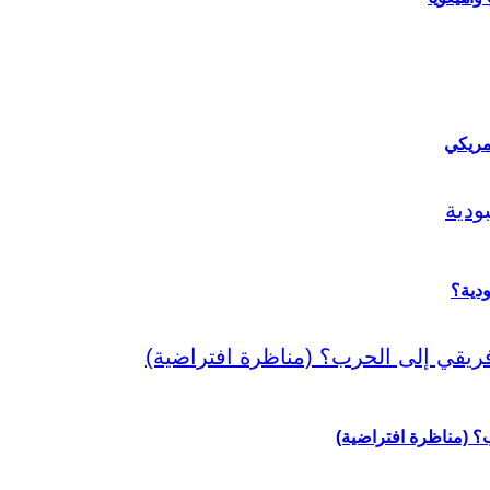
مريكي
دية؟
رب؟ (مناظرة افتراضية)