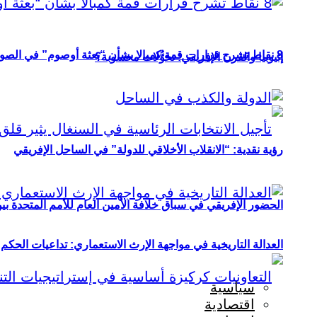
8 نقاط تشرح قرارات قمة كمبالا بشأن “بعثة أوصوم” في الصومال؟
إثيوبيا والقرن الإفريقي: تحوُّلات محسوبة؟
رؤية نقدية: “الانقلاب الأخلاقي للدولة” في الساحل الإفريقي
الحضور الإفريقي في سباق خلافة الأمين العام للأمم المتحدة ب
العدالة التاريخية في مواجهة الإرث الاستعماري: تداعيات الحكم ا
سياسية
اقتصادية