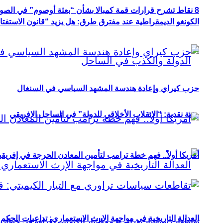
8 نقاط تشرح قرارات قمة كمبالا بشأن “بعثة أوصوم” في الصومال؟
الكونغو الديمقراطية عند مفترق طرق: هل يزيد “قانون الاستفتاء” 
حزب كيراي وإعادة هندسة المشهد السياسي في السنغال
رؤية نقدية: “الانقلاب الأخلاقي للدولة” في الساحل الإفريقي
أمريكا أولاً.. فهم خطة ترامب لتأمين المعادن الحرجة في إفريقي
العدالة التاريخية في مواجهة الإرث الاستعماري: تداعيات الحكم ا
تقاطعات سياسات تراوري مع التيار الكيميتي: قراءة في خطاب و