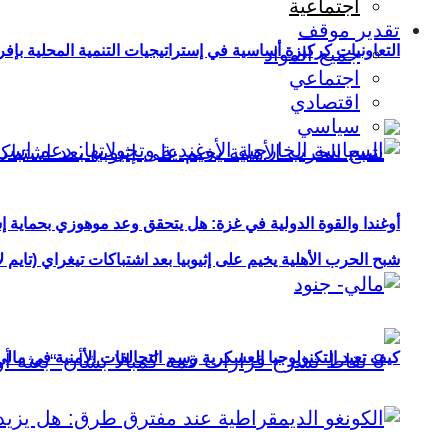
اجتماعية
تقدير موقف
التعاونيات كركيزة أساسية في إستراتيجيات التنمية المحلية بإفري
جميع المواد
اجتماعي
اقتصادي
سياسي
أوغندا والقوة الدولية في غزة: هل يتحقق وعد موهوزي بحماية إ
شبح الحرب الأهلية يخيم على إثيوبيا بعد اشتباكات تيغراي (تايم ل
كيف تعيد التكنولوجيا العسكرية رسم التحالفات الأمنية في مال