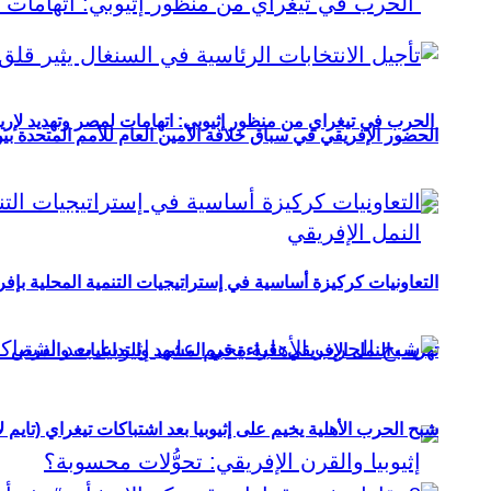
الحرب في تيغراي من منظور إثيوبي: اتهامات لمصر وتهديد لإريت
الحضور الإفريقي في سباق خلافة الأمين العام للأمم المتحدة ب
التعاونيات كركيزة أساسية في إستراتيجيات التنمية المحلية بإفري
تهريب النمل الإفريقي: قراءة في المشهد والتداعيات والفرص
شبح الحرب الأهلية يخيم على إثيوبيا بعد اشتباكات تيغراي (تايم ل