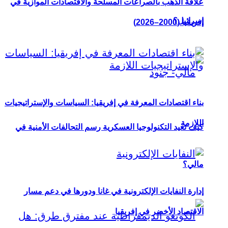
علاقة الذهب بالصراعات المسلحة والاقتصادات الموازية في
إسرائيل؟
إفريقيا (2000–2026)
بناء اقتصادات المعرفة في إفريقيا: السياسات والإستراتيجيات
اللازمة
كيف تعيد التكنولوجيا العسكرية رسم التحالفات الأمنية في
مالي؟
إدارة النفايات الإلكترونية في غانا ودورها في دعم مسار
الاقتصاد الأخضر في إفريقيا