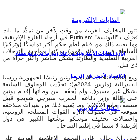
تثور المخاوف الغربية من وقتٍ لآخر من تمدُّد ما بات
يُعرَف بـ”البوتينية” Putinism في أرجاء القارة الإفريقية،
وما يعنيه ذلك من قيام نُظُم حكم أكثر تماسكًا (وتركيزًا
للسلطة في يد قائد قوي) يمكنها مواجهة التدخلات
إدارة النفايات الإلكترونية في غانا ودورها في دعم مسار
الغربية التقليدية والطارئة بشكل مباشر وأكثر جرأة من
ذي قبل.
الاقتصاد الأخضر في إفريقيا
ومع إعادة انتخاب فلاديمير بوتين رئيسًا لجمهورية روسيا
الفيدرالية (مارس 2024م)؛ تجدَّدت المخاوف السابقة
بشكل غير مسبوق، ولم يُخفّف من وطأتها إقدام بوتين
على إقالة وزير دفاعه المقرب سيرجي شويجو قبيل
منتصف مايو 2024م؛ وما يَعنيه ذلك من تغيرات متلاحقة
متوقعة في صفوف إدارة القوات المسلحة الروسية،
واحتمالات تخفيف موسكو توسُّعها الكبير في دول
إفريقية لا سيما في إقليم الساحل.
على أيّ حالٍ، فإن الهجمة الإعلامية الغربية على