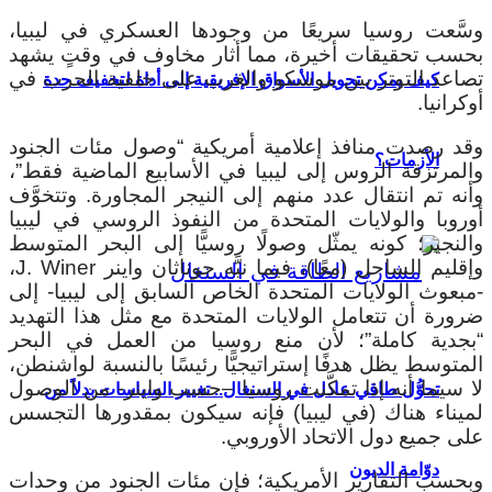
وسَّعت روسيا سريعًا من وجودها العسكري في ليبيا،
بحسب تحقيقات أخيرة، مما أثار مخاوف في وقتٍ يشهد
تصاعد التوتر بين موسكو والغرب على خلفية الحرب في
كيف يمكن تحويل الأسواق الإفريقية إلى أداة لتخفيف حدة
أوكرانيا.
وقد رصدت منافذ إعلامية أمريكية “وصول مئات الجنود
الأزمات؟
والمرتزقة الروس إلى ليبيا في الأسابيع الماضية فقط”،
وأنه تم انتقال عدد منهم إلى النيجر المجاورة. وتتخوَّف
أوروبا والولايات المتحدة من النفوذ الروسي في ليبيا
والنجير؛ كونه يمثّل وصولًا روسيًّا إلى البحر المتوسط
وإقليم الساحل (معًا)، فيما نبَّه جوناثان واينر J. Winer،
-مبعوث الولايات المتحدة الخاص السابق إلى ليبيا- إلى
ضرورة أن تتعامل الولايات المتحدة مع مثل هذا التهديد
“بجدية كاملة”؛ لأن منع روسيا من العمل في البحر
المتوسط يظل هدفًا إستراتيجيًّا رئيسًا بالنسبة لواشنطن،
لا سيما أنه إذا تمكَّنت روسيا –حسب واينر- من الوصول
تحوُّل طاقي عادل في السنغال.. تغيير السياسات بدلاً من
لميناء هناك (في ليبيا) فإنه سيكون بمقدورها التجسس
على جميع دول الاتحاد الأوروبي.
دوّامة الديون
وبحسب التقارير الأمريكية؛ فإن مئات الجنود من وحدات