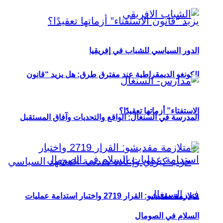
الدور السياسي للشباب في إفريقيا
الكونغو الديمقراطية عند مفترق طرق: هل يزيد “قانون
الاستفتاء” أزماتها تعقيدًا؟
المدرسة في السنغال: الواقع والتحديات وآفاق المستقبل
متلازمة مقديشو: القرار 2719 واختبار استدامة عمليات
السلام في الصومال