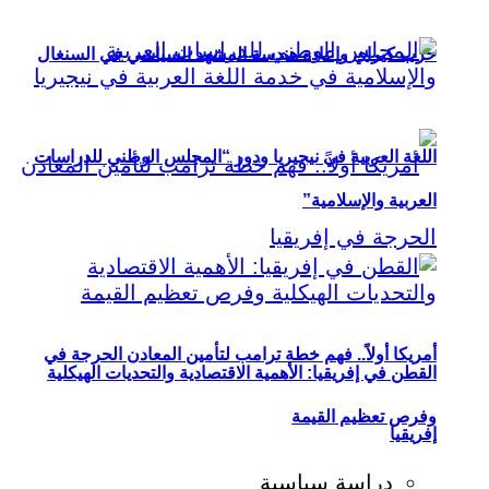
حزب كيراي وإعادة هندسة المشهد السياسي في السنغال
اللغة العربية في نيجيريا ودور “المجلس الوطني للدراسات
العربية والإسلامية”
أمريكا أولاً.. فهم خطة ترامب لتأمين المعادن الحرجة في
القطن في إفريقيا: الأهمية الاقتصادية والتحديات الهيكلية
وفرص تعظيم القيمة
إفريقيا
دراسة سياسية