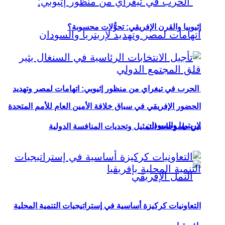
إثيوبيا والقرن الإفريقي: تحوُّلات محسوبة؟
الحرب في تيغراي من منظور إثيوبي: اتهامات لمصر وتهديد
الحضور الإفريقي في سباق خلافة الأمين العام للأمم المتحدة
لإريتريا والسودان
بين طموحات التمثيل وتحديات المنافسة الدولية
التعاونيات كركيزة أساسية في إستراتيجيات التنمية المحلية