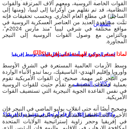
القوات الخاصة الروسية، ومعهم آلاف المرتزقة والقوات
النظامية، قد تم نقلهم من أوكرانيا إلى ليبيا، (ومنها إلى
الساحل) في مطلع العام الجاري. وبحسب تحقيقات فإنه
تمَّت مشاهدة العديد من العناصر العسكرية الروسية في
مواقع مختلفة في شرقي ليبيا “منذ مارس 2024م”،
وبالتزامن مع وصول القوات الروسية إلى النيجر
المجاورة.
)
[3]
(
لماذا يسعى بوتين للهيمنة على إفريقيا؟
انعدام الحوكمة في أنشطة استغلال الذهب بوسط إفريقيا
وسط الأزمات العالمية المستعرة في الشرق الأوسط
وأوروبا وإقليم الهندي- الباسيفيك، ربما تبدو الأنباء الواردة
من النيجر غير مهمة. صحيح، أن القوات الأمريكية تقوم
بعملية انسحاب مشينة مع تقدُّم حثيث للقوات الروسية
في نفس القاعدة الجوية النيجرية التي تستضيف القوات
الأمريكية.
وصحيح أيضًا أنه حتى انقلاب يوليو الماضي في النيجر فإن
الأخيرة كانت الطفل المدلّل لجهود الديمقراطية الأمريكية
وكالات التصنيف الثلاث: أرقام أم تحيّز في تقييم دول إفريقيا؟
في إفريقيا وحجر زاوية إستراتيجية الولايات المتحدة
لمكافحة الإرهاب في الإقليم. واليوم فإن الرئيس الذي