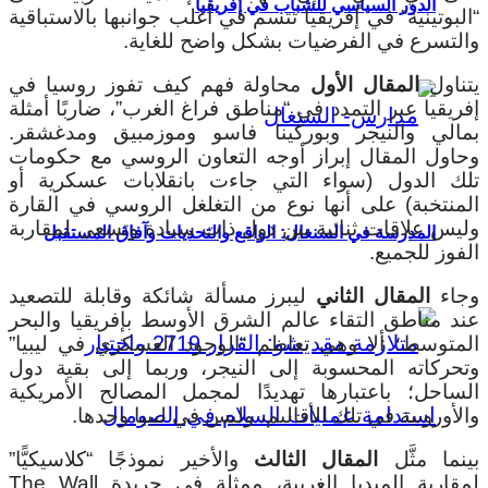
الدور السياسي للشباب في إفريقيا
“البوتينية” في إفريقيا تتسم في أغلب جوانبها بالاستباقية
والتسرع في الفرضيات بشكل واضح للغاية.
يتناول
المقال الأول
محاولة فهم كيف تفوز روسيا في
إفريقيا عبر التمدد في “مناطق فراغ الغرب”، ضاربًا أمثلة
بمالي والنيجر وبوركينا فاسو وموزمبيق ومدغشقر.
وحاول المقال إبراز أوجه التعاون الروسي مع حكومات
تلك الدول (سواء التي جاءت بانقلابات عسكرية أو
المنتخبة) على أنها نوع من التغلغل الروسي في القارة
وليس علاقات ثنائية بين دول ذات سيادة وتسعى لمقاربة
المدرسة في السنغال: الواقع والتحديات وآفاق المستقبل
الفوز للجميع.
وجاء
المقال الثاني
ليبرز مسألة شائكة وقابلة للتصعيد
عند مناطق التقاء عالم الشرق الأوسط بإفريقيا والبحر
المتوسط؛ ألا وهي تعاظم “الوجود العسكري في ليبيا”
وتحركاته المحسوبة إلى النيجر، وربما إلى بقية دول
الساحل؛ باعتبارها تهديدًا لمجمل المصالح الأمريكية
والأوروبية في تلك الأقاليم، وليس في ليبيا وحدها.
بينما مثَّل
المقال الثالث
والأخير نموذجًا “كلاسيكيًّا”
لمقاربة الميديا الغربية، ممثلة في جريدة The Wall