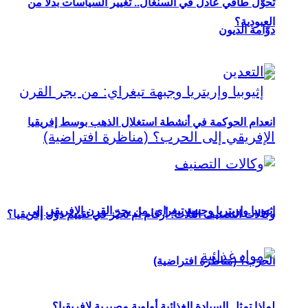
تحوُّل طاقي عادل في السنغال.. تغيير السياسات بدلاً من
العبودية؟
دوّامة الديون
انعدام الحوكمة في أنشطة استغلال الذهب بوسط إفريقيا
إثيوبيا وإريتريا وجبهة تيغراي: من يجر القرن الإفريقي إلى
وكالات التصنيف الثلاث: أرقام أم تحيّز في تقييم دول إفريقيا؟
الحرب؟ (مناظرة افتراضية)
لماذا تمثل السيادة الغذائية أولوية مصيرية لإفريقيا؟