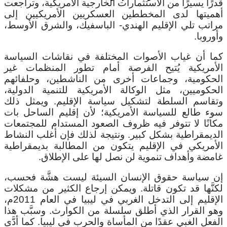
قدرًا يسيرًا من الاستثمارات الخارجية الأمريكية، وتراجعت
أهميتها لدى المخططين العسكريين الأمريكيين إلى
مراتب تلي الإقليم الهندي- الباسفيك، والشرق الأوسط،
وأوروبا.
كما أن غياب الأصوات المختلفة في نقاشات السياسة
الأمريكية يُتيح الفرصة أمام تطور المنظمات غير
الحكومية، وجماعات أخرى من الناشطين، وحلفائهم
الحكوميين، مثل الوكالة الأمريكية للتنمية الدولية،
وتقاسم السلطة لتشكيل سياسة الإقليم. ويمثل ذلك
سوء طالع للسياسة الأمريكية؛ لأن إقليم الساحل بات
مكانًا لا تتوفر فيه ظروف الصعود المستدام للمجتمعات
الديمقراطية بشكل كبير. ونتيجة لذلك فإن أغلب النشاط
الأمريكي في الإقليم يتكون من المطالبة بديمقراطية
غامضة وأهداف تنموية لن نصل لها على الإطلاق.
إن سياسة حقوق الإنسان السيئة ليست هشَّة فحسب،
لكنَّها قد تكون قاتلة. ويمكن إرجاع الكثير من مشكلات
الإقليم إلى التدخل الغربي في ليبيا في العام 2011م،
وهو القرار الذي أطلق سلسلة من الكوارث. وسبَّب هذا
الفعل الغبي عقدًا من المأساة والحرب في ليبيا. كما أدَّى