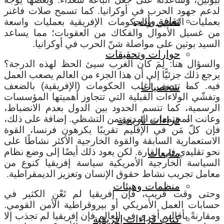
لدعم جهود الحرب في أوكرانيا. كما تسمح صلات فاغنر
ثقافة وأدب
بعمليات التعدين والحكومات الإفريقية بعمليات واسعة
من غسيل الأموال والفكاك من العقوبات؛ مما يساعد
السيد بوتين على مواصلة شنّ الحرب في أوكرانيا.
حوارات وتحقيقات
والسؤال هنا: لِمَ كان الغرب سيئ الحظ لهذه الدرجة؟
يرجع ذلك جزئيًّا إلى أن هذا الجزء من العالم يصعب العمل
فيه. كما تتصف أغلب الحكومات (الإفريقية) بالضعف
شخصيات
وتفشّي الولاءات القبلية التي تتجاوز أهميتها المؤسسات
الرسمية، كما تتسم الحدود بين الدول بعدم الانضباط،
وعانت المجتمعات المدنية من التشظي. إضافة على ذلك،
قراءات تاريخية
فإن كلّ مَن في الإقليم تقريبًا يكرهون فرنسا، القوة
الاستعمارية السابقة والقوة الخارجية الأكثر نشاطًا على
نحو تقليدي في القارة. لكن يعود ذلك أيضًا إلى وضع نظام
متابعات
السياسة الخارجية الأمريكية سياسة إفريقيا كنوع من
معامل تجريب نشاط حقوق الإنسان وتعزيز الديمقراطية.
منظمات وهيئات
وحتى وقت قريب، فإن إفريقيا لم تَعْنِ الكثير في
حسابات العمل الأمريكي أو بيروقراطية الأمن القومي.
ومقارنةً بأقاليم أخرى في العالم فإن إفريقيا لم تجذب إلا
كتاب قراءات إفريقية