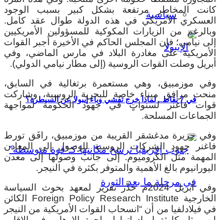
كانت المخاطر مرتفعة بشكل كبير بسبب الوجود
سياسية
العسكري الأمريكي في هذه الدولة طوال عقد كامل.
وبالرغم من الزيارات المكوكية للمسؤولين الأمريكيين
إلى نيامي؛ فإن المجلس الحاكم في الأخيرة أجبر القوات
الأمريكية على مغادرة البلاد في مارس الماضي، وفي
أبريل وصلت القوات الروسية (إلى مطار نيامي الدولي).
وفي موزمبيق، وهي مستعمرة برتغالية في السابق،
منحت مرافق ميناء خاصة للبحرية الروسية، وشاركت
في 7 نقاط.. لماذا خرج تفشي وباء إيبولا عن السيطرة؟
قوات فاغنر لسنواتٍ في جهود الحكومة لمواجهة
الجماعات المسلحة.
وفي جزيرة مدغشقر القريبة من موزمبيق، رافَق تورط
فاغنر جهود الشركات الروسية للوصول إلى المعادن
المهمة مثل الكروميوم. إلى جانب وصولها إلى معدن
اليورانيوم بالغ الأهمية والمتوفر بكثرة في النيجر.
وفي أبريل 2024م حذَّر تقرير لمعهد بحوث السياسة
الخارجية Foreign Policy Research Institute الكائن
في فيلادلفيا من أن “انسحاب القوات الأمريكية من النيجر
لن يمثل كارثة لمبادراتها لمواجهة الإرهاب في الإقليم