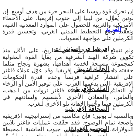
إن تحرك قوة روسيا على النيجر جزء من هدف أوسع. إن
بوتين يُعوِّل، من ليبيا إلى جنوب إفريقيا، على الأخطاء
الأمريكية والغربية للحصول على الموارد المعدنية الغنية،
المزيد
وتعقيد وضع التخطيط المدني الغربي، وتحسين قدرة
الكرملين على مواجهة العقوبات.
إفريقيا في المؤشرات
ولم تتمتع جماعة مرتزقة في التاريخ، على الأقل منذ
تكوين شركة الهند الشرقية من بقايا القوة المغولية
كمجموعة مسلحة لخدمة أهدافها، بشهرة ونجاح مثلما
الحالة الدينية
حققته مجموعة فاغنر في إفريقيا. وقد عوَّل عملاء فاغنر
على انتشار كراهية فرنسا وعدم قدرة الحكومات
الإفريقية -التي يدعمها الغرب- على توفير الأمن أو الرخاء
الملف الإفريقي
أو التعليم. كما كوَّن عملاء فاغنر ثروات من الذهب،
والماس، والمعادن الأخرى لأنفسهم ولسادتهم في
الكرملين فيما وجَّهوا الإهانة تلو الأخرى للغرب.
الصحافة الإفريقية
وبالنسبة لـ بوتين؛ فإن مكاسبه من إستراتيجيته الإفريقية
واضحة تمام الوضوح. فقد حقَّقت عمليات فاغنر بلايين
المجتمع الإفريقي
الدولارات. ويتوجه بعضها إلى جيوب الحاشية المحيطة
ببوتين، وساعدته على جعل أتباعه سعداء. وبعضها يُوجَّه