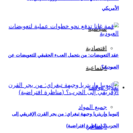
الأمريكي
سياسية
اقتصادية
عقد التعويضات: من يتحمل العبء الحقيقي للتعويضات عن
العبودية؟
اجتماعية
تقدير موقف
جميع المواد
إثيوبيا وإريتريا وجبهة تيغراي: من يجر القرن الإفريقي إلى
اجتماعي
الحرب؟ (مناظرة افتراضية)