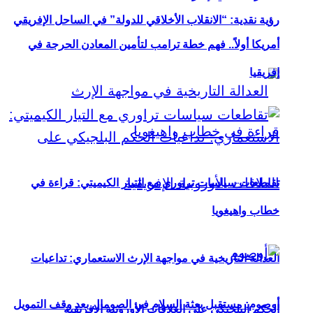
رؤية نقدية: “الانقلاب الأخلاقي للدولة” في الساحل الإفريقي
أمريكا أولاً.. فهم خطة ترامب لتأمين المعادن الحرجة في
إفريقيا
تقاطعات سياسات تراوري مع التيار الكيميتي: قراءة في
خطاب واهيغويا
العدالة التاريخية في مواجهة الإرث الاستعماري: تداعيات
أوصوم: مستقبل بعثة السلام في الصومال بعد وقف التمويل
الحكم البلجيكي على العلاقات الأوروبية الإفريقية