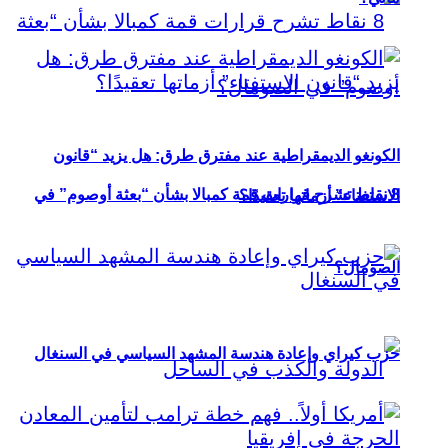
الكونغو الديمقراطية عند مفترق طرق: هل يزيد “قانون
8 نقاط تشرح قرارات قمة كمبالا بشأن “بعثة أوصوم” في
الاستفتاء” أزماتها تعقيدًا؟
الصومال؟
حزب كيراي وإعادة هندسة المشهد السياسي في السنغال