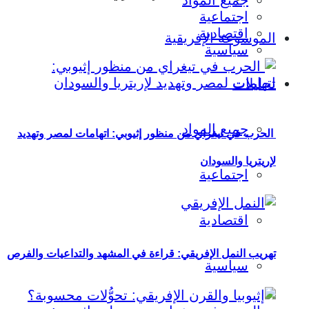
جميع المواد
اجتماعية
اقتصادية
الموسوعة الإفريقية
سياسية
تحليلات
جميع المواد
الحرب في تيغراي من منظور إثيوبي: اتهامات لمصر وتهديد
لإريتريا والسودان
اجتماعية
اقتصادية
تهريب النمل الإفريقي: قراءة في المشهد والتداعيات والفرص
سياسية