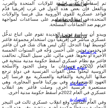
تم إسقاطها كانت حليفة للولايات المتحدة والغرب.
دراسة سياسية
وبالفعل فإن بعض هذه الدول في غرب إفريقيا قدَّم
قواعد عسكرية للقوى الأوروبية مثل فرنسا والولايات
المتحدة في مقابل حصولهم على مساعدات لمواجهة
دراسة اجتماعية
حربهم ضد الجماعات المسلحة.
ويبدو أن سياسة بوتين الجديدة تقوم على اتباع تدخُّل
دراسة اقتصادية
عسكري مباشر في إفريقيا دون استخدام مجموعة فاغنر
كوسيط لهذا التدخل. لكن ليس هناك شكّ في أن فاغنر
قد خدمت بوتين على أحسن وَجْه في السنوات الخمسة
ترجمات
الأخيرة أو نحوها. ففي مالي، على سبيل المثال، تحالفت
فاغنر مع نظام عسكري أسقط حكومة مدنية منتخبة في
العام 2020م. وسرعان ما وصل الجنود والأسلحة
جميع المواد
الروسية ليحلوا محل القوات الفرنسية في دولةٍ ترجع
صلاتها التاريخية والثقافية والعسكرية مع فرنسا إلى
العهود الاستعمارية. وفي بوركينا فاسو المجاورة، وهي
اجتماعية
مستعمرة فرنسية أخرى، وصلت فاغنر بعد انقلاب
عسكري في العام 2022م أسقط حكومة مدنية أخرى.
اقتصادية
وفي العام الماضي وقع انقلاب عسكري ثالث في النيجر
المجاورة مسقطًا حكومة أخرى منتخبة. وفي هذه المرة