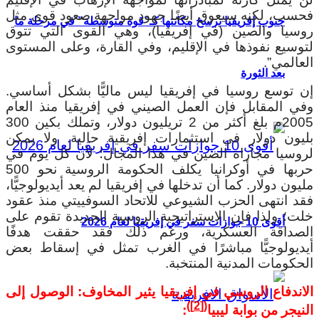
فحسب، لكنه سيعوق أيضًا جهود مواجهة صعود قوى مثل
جنوب إفريقيا ترسخ مكانتها كـ”قوة متوسطة” في مرحلة ما
روسيا والصين (في إفريقيا)، وهي القوى التي تتوق
لتوسيع نفوذها في الإقليم، وفي القارة، وعلى المستوى
العالمي”.
بعد الثورة
إن توسع روسيا في إفريقيا ليس ماليًّا بشكل أساسي.
وفي المقابل فإن العمل الصيني في إفريقيا منذ العام
2005م بلغ أكثر من 2 تريليون دولار، وتملك بكين 300
بليون دولار في استثمارات إفريقية حالية. ولا يمكن
لروسيا مجاراة الصين في هذا المجال؛ لأن كل يوم في
حربها في أوكرانيا يكلف الحكومة الروسية نحو 500
مليون دولار. كما أن تدخلها في إفريقيا لم يعد أيديولوجيًّا،
فقد انتهى الحزب الشيوعي للاتحاد السوفييتي منذ عقود
خلت؛ ولذا فإن الاستراتيجية الروسية الجديدة تقوم على
أقوى 10 جوازات سفر في إفريقيا لعام 2026
الصداقة العسكرية، ورغم ذلك فقد حققت هدفًا
أيديولوجيًّا مباشرًا في الغرب تمثل في إسقاط بعض
الحكومات المدنية المنتخبة.
الاندفاع الروسي في إفريقيا يثير المخاوف: الوصول إلى
)
[2]
(
النيجر من بوابة ليبيا
: