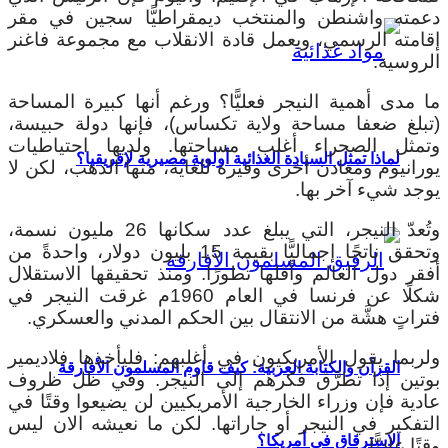
دعمته واشنطن والمنتخب ديمقراطيًّا سجين في مقر
إقامته الرسمي، ويعمل قادة الانقلاب مع مجموعة فاغنر
الروسية.
ما مدى أهمية النيجر فعليًّا؟ ورغم أنها كبيرة المساحة
(تبلغ ضعفا مساحة ولاية تكساس)، فإنها دولة حبيسة،
وتمثل الصحراء أغلب مساحتها. ولديها احتياطيات
لماذا تمثل السيادة الغذائية أولوية مصيرية لإفريقيا؟
يورانيوم ومعادن أخرى وفيرة للغاية، منها الذهب، لكن لا
يوجد شيء آخر بها.
وتُعدّ النيجر، التي يبلغ عدد سكانها 26 مليون نسمة،
وتحقق ناتجًا إجماليًّا بقيمة 15 بليون دولار، واحدةً من
أفقر دول العالم وأقلها تطورًا. ومنذ تحقيقها الاستقلال
شكلًا عن فرنسا في العام 1960م غرقت النيجر في
فتراتٍ هشَّة من الانتقال بين الحكم المدني والعسكري.
ولربما يقول الأمريكيون في أغلبهم: فليأخذها فلاديمير
القرآن والكتابة العربية: كيف قاوم المسلمون الأفارقة
بوتين إذا تطرَّق فكرهم إلى النيجر. وفي ظل ظروف
عادية فإن وزراء الخارجية الأمريكيين لن يضيعوا وقتًا في
التفكير في النيجر أو جاراتها. لكن ما نعيشه الان ليس
الاسترقاق في أمريكا؟
وقتًا عاديًّا.