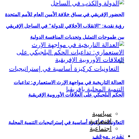
الحضور الإفريقي في سباق خلافة الأمين العام للأمم المتحدة
رؤية نقدية: “الانقلاب الأخلاقي للدولة” في الساحل الإفريقي
بين طموحات التمثيل وتحديات المنافسة الدولية
العدالة التاريخية في مواجهة الإرث الاستعماري: تداعيات
الحكم البلجيكي على العلاقات الأوروبية الإفريقية
سياسية
اقتصادية
التعاونيات كركيزة أساسية في إستراتيجيات التنمية المحلية
اجتماعية
تقدير موقف