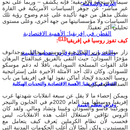
سيما الاستجابة الإفريقية؛ فإنه يكشف – وربما على نحو
العربية والإسلامية”
غير مباشر- عن جوهر السياسات الأمريكية في القارة
بشكل مذهل من جهة تأكيده على عدم وضوح رؤية تلك
السياسات ولا مؤسساتيتها من جهة أخرى، وعلى مستوى
تحليلي أكثر تعقيدًا.
)
[1]
(
كيف تفوز روسيا في إفريقيا
:
زار مساعد وزير الخارجية الروسي ميخائيل بوجدانوف
مؤخرًا السودان؛ حيث التقى بالفريق عبدالفتاح البرهان
قائد القوات المسلحة السودانية، ناقلًا له دعم موسكو
للسودان. وكان ذلك أحد الأمثلة الأخيرة على إستراتيجية
روسيا الجديدة لإيجاد أماكن نفوذ لها في إفريقيا من باب
الصداقة العسكرية.
القطن في إفريقيا: الأهمية الاقتصادية والتحديات الهيكلية
ويمكن إحصاء ما لا يقل عن سبعة انقلابات شهدتها غرب
إفريقيا ووسطها منذ العام 2020م في الجابون والنيجر
وفرص تعظيم القيمة
وبوركينا فاسو والسودان وغيينا وتشاد ومالي. ولقد كان
الروس توّاقين لاستغلال أغلب هذه الانقلابات، ليس
فحسب لأن نظام الكرملين يَعرف كيف يتعامل مع
المستبدين، ولكن أيضًا لأن أغلب الحكومات المدنية التي