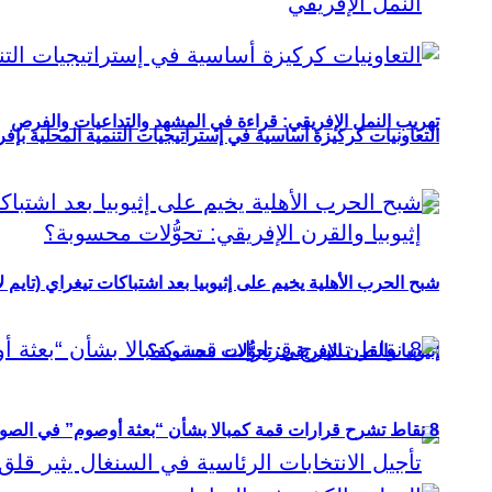
تهريب النمل الإفريقي: قراءة في المشهد والتداعيات والفرص
التعاونيات كركيزة أساسية في إستراتيجيات التنمية المحلية بإفري
شبح الحرب الأهلية يخيم على إثيوبيا بعد اشتباكات تيغراي (تايم ل
إثيوبيا والقرن الإفريقي: تحوُّلات محسوبة؟
8 نقاط تشرح قرارات قمة كمبالا بشأن “بعثة أوصوم” في الصومال؟