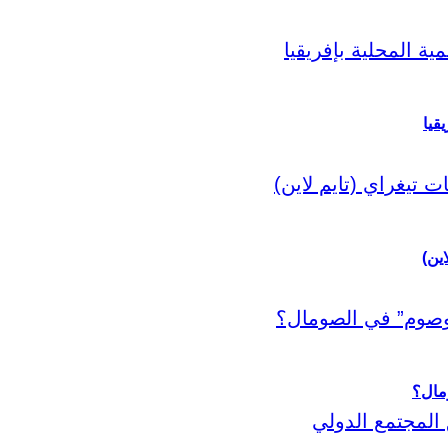
قيا
اين)