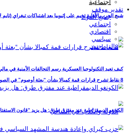
اجتماعية
تقدير موقف
شبح الحرب الأهلية يخيم على إثيوبيا بعد اشتباكات تيغراي (تايم ل
جميع المواد
اجتماعي
اقتصادي
سياسي
كيف تعيد التكنولوجيا العسكرية رسم التحالفات الأمنية في مال
8 نقاط تشرح قرارات قمة كمبالا بشأن “بعثة أوصوم” في الصومال؟
الكونغو الديمقراطية عند مفترق طرق: هل يزيد “قانون الاستفتاء” 