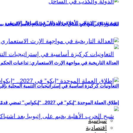
رؤية نقدية: “الانقلاب الأخلاقي للدولة” في الساحل الإفريقي
الحضور الإفريقي في سباق خلافة الأمين العام للأمم المتحدة ب
العدالة التاريخية في مواجهة الإرث الاستعماري: تداعيات الحكم ا
التعاونيات كركيزة أساسية في إستراتيجيات التنمية المحلية بإفري
إطلاق العملة الموحدة “إيكو” في 2027.. “إيكواس” تمضي قدمًا دون انتظار
سياسية
اقتصادية