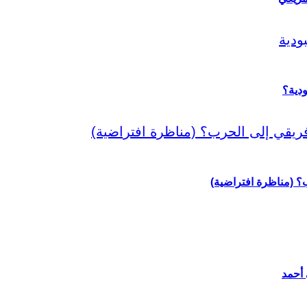
دية؟
رب؟ (مناظرة افتراضية)
 أحمد