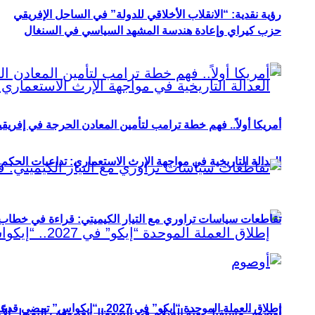
رؤية نقدية: “الانقلاب الأخلاقي للدولة” في الساحل الإفريقي
حزب كيراي وإعادة هندسة المشهد السياسي في السنغال
أمريكا أولاً.. فهم خطة ترامب لتأمين المعادن الحرجة في إفريقي
العدالة التاريخية في مواجهة الإرث الاستعماري: تداعيات الحكم ا
تقاطعات سياسات تراوري مع التيار الكيميتي: قراءة في خطاب و
إطلاق العملة الموحدة “إيكو” في 2027.. “إيكواس” تمضي قدمًا دون انتظار
أوصوم: مستقبل بعثة السلام في الصومال بعد وقف التمويل الأ