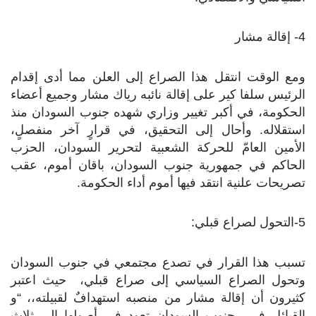
4- إقالة مشار
ومع الوقت انتقل هذا الصراع إلى العلن مما أدى إقدام
الرئيس سلفا كير على إقالة نائبه رياك مشار وجميع أعضاء
الحكومة، في أكبر تغيير وزاري شهده جنوب السودان منذ
استقلاله. وأحال إلى التحقيق، في قرارٍ آخر منفصلٍ،
الأمين العامّ للحركة الشعبية لتحرير السودان، الحزب
الحاكم في جمهورية جنوب السودان، باقان أموم، عقب
تصريحات علنية انتقد فيها أموم أداء الحكومة.
5-التحول لصراع قبلي:
تسبب هذا القرار في تصدع مجتمعي في جنوب السودان
وتحول الصراع السياسي إلى صراع قبلي، حيث اعتبر
كثيرون أن إقالة مشار من منصبه استهدافٌ لقبيلته،، “و
القبائل في جنوب السودان تعود في أصولها إلى ثلاث