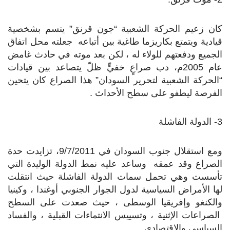
كان زعيم الحركة الشعبية “جون قرنق” يتسم بشخصية
قيادية ويتمتع بكاريزما طاغية بين أتباعه جعلته محل اتفاق
الجميع ودفعتهم للولاء له ، لكن بعد موته في حادث غامض
عام 2005م، دب صراعٍ خفيٍّ ظلّ يتصاعد بين قيادات
“الحركة الشعبية لتحرير السودان” هذا الصراع كان يتحين
الفرصة ليطفو على سطح الأحداث .
3- الدولة الفاشلة
ومع استقلال جنوب السودان في 9/7/2011، تزايدت حدة
الصراع وقد عمقه وساعد عليه نمط الدولة الوليدة التي
تأسست وهي تحمل سمات الدولة الفاشلة حيث انتقلت
لها الأمراض السياسية لدول الجوار الجنوبي أوغندا ، وكينيا
والكنغو وإفريقيا الوسطى ، حيث صعدت على السطح
الصراعات الإثنية ، وتسييس الانتماءات القبلية ، والفساد
السياسي والاقتصادي.