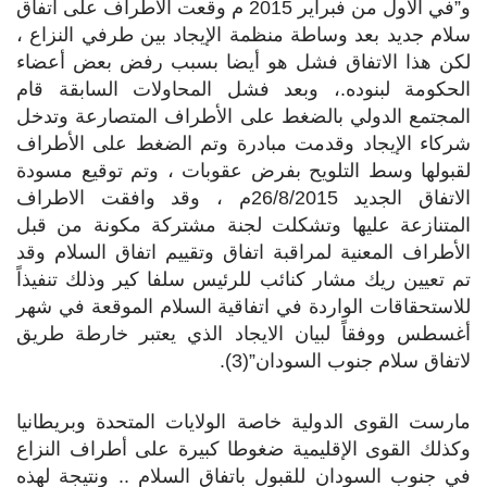
و”في الأول من فبراير 2015 م وقعت الأطراف على اتفاق
سلام جديد بعد وساطة منظمة الإيجاد بين طرفي النزاع ،
لكن هذا الاتفاق فشل هو أيضا بسبب رفض بعض أعضاء
الحكومة لبنوده.، وبعد فشل المحاولات السابقة قام
المجتمع الدولي بالضغط على الأطراف المتصارعة وتدخل
شركاء الإيجاد وقدمت مبادرة وتم الضغط على الأطراف
لقبولها وسط التلويح بفرض عقوبات ، وتم توقيع مسودة
الاتفاق الجديد 26/8/2015م ، وقد وافقت الاطراف
المتنازعة عليها وتشكلت لجنة مشتركة مكونة من قبل
الأطراف المعنية لمراقبة اتفاق وتقييم اتفاق السلام وقد
تم تعيين ريك مشار كنائب للرئيس سلفا كير وذلك تنفيذاً
للاستحقاقات الواردة في اتفاقية السلام الموقعة في شهر
أغسطس ووفقاً لبيان الايجاد الذي يعتبر خارطة طريق
لاتفاق سلام جنوب السودان”(3).
مارست القوى الدولية خاصة الولايات المتحدة وبريطانيا
وكذلك القوى الإقليمية ضغوطا كبيرة على أطراف النزاع
في جنوب السودان للقبول باتفاق السلام .. ونتيجة لهذه