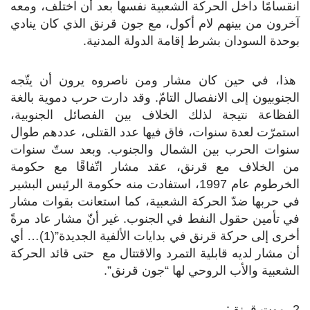
انقسامًا داخل الحركة الشعبية نفسها بعد أن اختلف، ومعه
آخرون من بينهم لام أكول، مع جون قرنق الذي كان ينادي
بوحدة السودان بشرط إقامة الدولة المدنية.
هذا، في حين كان مشار ومن ناصروه يرون أن يتّجه
الجنوبيون إلى الانفصال التامّ. وقد دارت حرب دموية بالغة
الفظاعة نتيجة لذلك الخلاف بين الفصائل الجنوبية،
استمرّت لعدة سنوات، فاق فيها عدد القتلى، عددهم طوال
سنوات الحرب بين الشمال والجنوب. وبعد ستّ سنوات
من الخلاف مع قرنق، عقد مشار اتّفاقًا مع حكومة
الخرطوم عام 1997، استفادت منه حكومة الرئيس البشير
في حربها ضدّ الحركة الشعبية، كما استعانت بقوات مشار
في تأمين حقول النفط في الجنوب. غير أنّ مشار عاد مرةً
أخرى إلى حركة قرنق في بدايات الألفية الجديدة”(1)… أي
أن مشار لديه قابلية التمرد والاقتتال مع حتى قائد الحركة
الشعبية والأب الروحي لها “جون قرنق”.
2- موت قرنق: