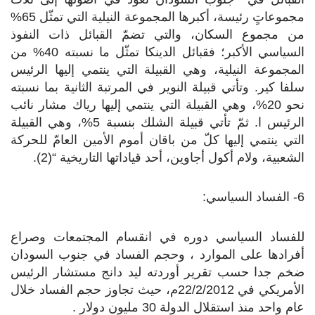
مجموعاتٍ رئيسة، أكبرها المجموعة النيلية التي تمثّل 65%
من مجموع السكان، والتي تضمّ القبائل ذات النفوذ
السياسي الأكبر؛ فقبائل الدينكا تمثّل ما نسبته 40% من
المجموعة النيلية، وهي القبيلة التي ينتمي إليها الرئيس
سلفا كير. وتأتي قبيلة النوير في المرتبة الثانية بما نسبته
نحو 20%، وهي القبيلة التي ينتمي إليها رياك مشار نائب
الرئيس ا. ثمّ تأتي قبيلة الشلك بنسبة 5%، وهي القبيلة
التي ينتمي إليها كلّ من باقان أموم الأمين العامّ للحركة
الشعبية، ولام أكول أجاوين، أحد قياداتها التاريخية “(2).
6- الفساد السياسي:
للفساد السياسي دوره في انقسام المجتمعات وصراع
أفرادها على الموارد ، وحجم الفساد في جنوب السودان
ضخم جدا حسب تقرير أوردته ليد دانج مستشار الرئيس
الأمريكي في 22/2/2012م، حيث تجاوز حجم الفساد خلال
عام واحد منذ استقلال الدولة 30 مليون دولار .