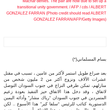
Machar denies. The pair are now due to set up a
transitional unity government. / AFP / cds / ALBERT
GONZALEZ FARRAN (Photo credit should read ALBERT
GONZALEZ FARRAN/AFP/Getty Images)
بسام المسلماني(*)
بعد صراع طويل استمر لأكثر من عامين ، تسبب في مقتل
عشرات الآلاف ونزوح أكثر من 2 مليون شخص من
منازلهم، تمكن طرفي النزاع في جنوب السودان التوصل
لاتفاق ، وقد دخل هذا الاتفاق حيز التنفيذ بعودة زعيم
المتمردين في جنوب السودان “رياك مشار” وأدائه اليمين
الدستورية كنائب للرئيس “سلفا كير” هذا الأسبوع .. لكن
يبقى السؤال هل سيصمد هذا الاتفاق أم سينهار وتعود