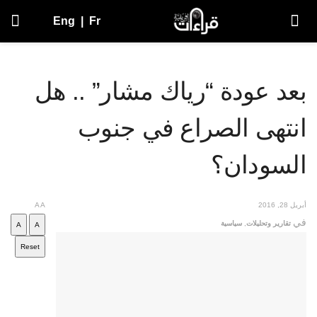
Eng
|
Fr
بعد عودة “رياك مشار” .. هل
انتهى الصراع في جنوب
السودان؟
أبريل 28, 2016
A
A
في
تقارير وتحليلات
,
سياسية
A
A
Reset