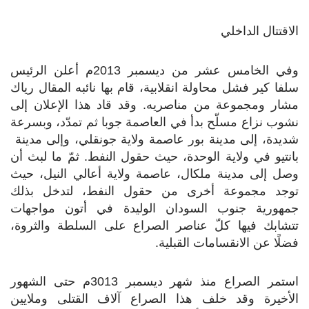
الاقتتال الداخلي
وفي الخامس عشر من ديسمبر 2013م أعلن الرئيس
سلفا كير فشل محاولة انقلابية، قام بها نائبه المقال رياك
مشار ومجموعة من مناصريه. وقد قاد هذا الإعلان إلى
نشوب نزاع مسلّح بدأ في العاصمة جوبا ثم تمدّد، وبسرعة
شديدة، إلى مدينة بور عاصمة ولاية جونقلي، وإلى مدينة
بانتيو في ولاية الوحدة، حيث حقول النفط. ثمّ ما لبث أن
وصل إلى مدينة ملكال، عاصمة ولاية أعالي النيل، حيث
توجد مجموعة أخرى من حقول النفط، لتدخل بذلك
جمهورية جنوب السودان الوليدة في أتون مواجهات
تتشابك فيها كلّ عناصر الصراع على السلطة والثروة،
فضلًا عن الانقسامات القبلية.
استمر الصراع منذ شهر ديسمبر 3013م حتى الشهور
الأخيرة وقد خلف هذا الصراع آلاف القتلى وملايين