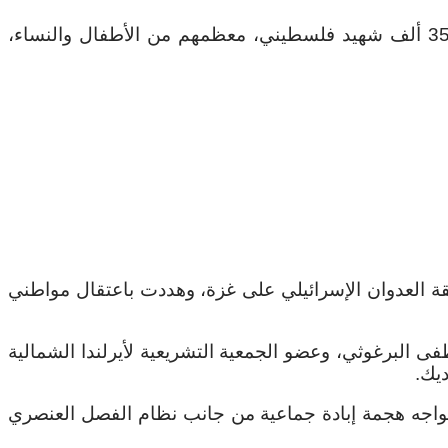
ويأتي المؤتمر في ظل استمرار العدوان الإسرائيلي على قطاع غزة منذ السابع من أكتوبر الماضي، مما خلف نحو 35 ألف شهيد فلسطيني، معظمهم من الأطفال والنساء،
ابقة العدوان الإسرائيلي على غزة، وهددت باعتقال مواطني
ى البرغوثي، وعضو الجمعية التشريعية لأيرلندا الشمالية
يك.
واجه هجمة إبادة جماعية من جانب نظام الفصل العنصري