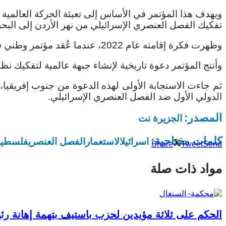
ويهدف هذا المؤتمر في الأساس إلى تعبئة الحركة العالمي
تفكيك الفصل العنصري الإسرائيلي من نهر الأردن إلى البحر
وظهرت فكرة إقامته عام 2022، عندما عُقد مؤتمر وطني فلسطيني ضد الفصل العنصري، نظمته عدة منظمات وهيئات رسمية ومجالس حقوقية ومنظمات مدنية.
وأنتج المؤتمر دعوة تاريخية لإنشاء جبهة عالمية لتفكيك نظ
ثم جاءت الاستجابة الأولى لهذه الدعوة من جنوب إفريقيا، 
الدولي الأول ضد الفصل العنصري الإسرائيلي.
المصدر:
الجزيرة نت
كلمات مفتاحية:
اسرائيل
الاستعمار
الفصل العنصري
فلسطين
Share
Tweet
Send
مواد ذات صلة
الحكم على ثلاثة مؤيدين لحزب باستيف بتهمة إهانة ر