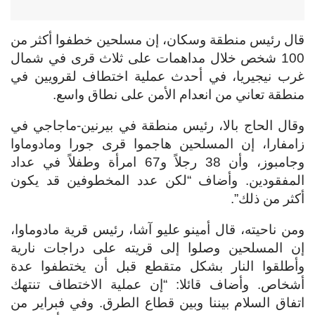
قال رئيس منطقة وسكان، إن مسلحين خطفوا أكثر من
100 شخص خلال مداهمات على ثلاث قرى في شمال
غرب نيجيريا، في أحدث عملية اختطاف لقرويين في
منطقة تعاني من انعدام الأمن على نطاق واسع.
وقال الحاج بالا، رئيس منطقة في بيرنين-ماجاجي في
زامفارا، إن المسلحين هاجموا قرى جورا ومادوماوا
وجامبوز، وأن 38 رجلاً و67 امرأة وطفلاً في عداد
المفقودين. وأضاف “لكن عدد المخطوفين قد يكون
أكثر من ذلك”.
ومن ناحيته، قال أمينو عليو آشا، رئيس قرية مادوماوا،
إن المسلحين وصلوا إلى قريته على دراجات نارية
وأطلقوا النار بشكل متقطع قبل أن يختطفوا عدة
أشخاص. وأضاف قائلا: “إن عملية الاختطاف تنتهك
اتفاق السلام بيننا وبين قطاع الطرق. وفي فبراير من