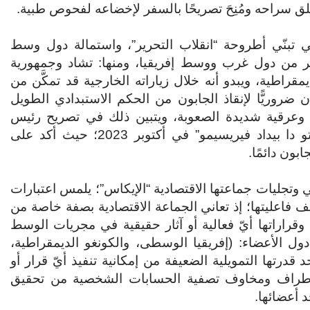
 تبنّي أطروحة “انقلاب التحرير”، واستمالة دول وسط
بجولات واسعة لكثير من دول غرب ووسط إفريقيا، ومنها: تشاد وجمهورية
مقراطية، ويبدو أنه خلال زياراته الخارجية قد تمكَّن من
 ضروريًّا لإنقاذ الجابون من الحكم الاستبدادي الطويل
ية وعرقية شديدة الصعوبة، ويتبين ذلك في تصريح رئيس
مفوضية الجماعة الاقتصادية لدول وسط إفريقيا “جيلبرتو دا بيداد فيريسيمو” في أكتوبر 2023؛ حيث أكد على
بون دائمًا.
ي وتجليات جماعتها الاقتصادية “الإيكاس”؛ يلمس اعتبارات
عف فاعليتها؛ إذ تعاني الجماعة الاقتصادية بصفة خاصة من
وقراراتها أيّ فعالية أو آثار حقيقية في مجريات الوسط
ول الأعضاء: (إفريقيا الوسطى، والكونغو الديمقراطية،
درتها التمويلية الضعيفة من إمكانية تنفيذ أيّ قرار أو
الأطراف ومخاوف تصفية الحسابات الشخصية من تحقيق
د أعضائها.