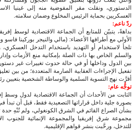
الدستوري، ونقلت مقر المفوضية منه إلى غينيا الاستو
العسكريين بحماية الرئيس المخلوع وضمان سلامته.
ردّ ناعم:
بداهةً، يتبيّن للمتابع أن الجماعة الاقتصادية لوسط إفر
الأولي مع أطرافها الأعضاء: (مالي والنيجر بوركينا فاسو 
تلجأ لاستخدام أو التهديد باستخدام التدخل العسكري،
والسلم الخاص بها ذات الصلة بإمكانية منع الأزمات وإدا
بين الدول وداخلها أو في حالة حدوث تغييرات غير دستوري
تفعيل الإجراءات العقابية الصارمة المتعددة؛ من بين تعليق
أقرَّت نهج التسوية السلمية والوساطة الشخصية بتعيين رئ
توجُّه عام:
الثابت من الأحداث أن الجماعة الاقتصادية لدول وسط إفر
بصورة جلية داخل قراراتها التصعيدية فقط، قبل أن تبدأ في ال
بشأن الصراع القائم في الشرق الكونغولي، ولم تُنْهِ حد
مجموعة شرق إفريقيا والمجموعة الإنمائية للجنوب ال
للتدخل، ورحَّبت بنشر قواهم الإقليمية.