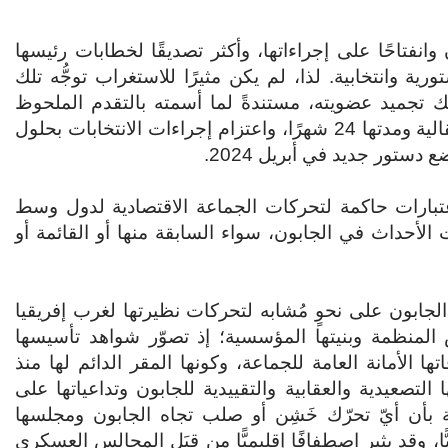
بون وانفتاحًا على إجراءاتها، وأكثر تصديقًا لخطابات رئيسها
ة وانتخابية. لذا، لم يكن مثيرًا للاستغراب توجُّه تلك
وفك تجميد عضويته، مستندةً لما أسمته بالتقدم الملحوظ
لاستعادة العملية الدستورية وبالجدول الزمني لمرحلة انتقالية ومدتها 24 شهرًا، واعتزام إجراءات الانتخابات بحلول
عتبارات حاكمة لتحركات الجماعة الاقتصادية لدول وسط
ات الأحداث في الجابون، سواء السابقة منها أو القائمة أو
الجابون على نحوٍ مُشابه لتحركات نظيرتها لغرب إفريقيا
 المنظمة وبنيتها المؤسسية؛ إذ تصوّر شواهد تأسيسها
 الأمانة العامة للجماعة، وكونها المقر الدائم لها منذ
م إجراءاتها التصعيدية والعقابية والتقييدية للجابون وتداعياتها على
بأن أيّ تحرّك خَشِن أو صلب تجاه الجابون ومجلسها
، وقد يثير اصطفافًا إقليميًّا مِن قِبَل المجالس العسكري