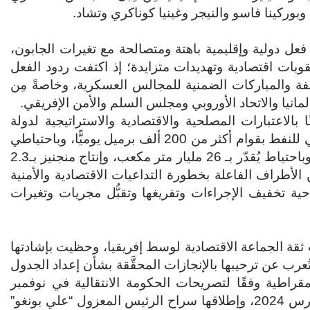
وركينا فاسو والنيجر وغينيا كوناكري وتشاد.
 فعل دولية وإقليمية باهتة ومتصالحة مع تغيرات الجابون،
ات اقتصادية وتهديدات متزايدة؛ إذ اكتفت ردود الفعل
فيفة والمباركات الضمنية للمجالس العسكرية، وخاصةً مِن
لمانيا والاتحاد الأوروبي ومجلس السلم والأمن الإفريقي.
بالاعتبارات المصلحية والاقتصادية والاستراتيجية لدولة
الجابون نسبيًّا عن غيرها من الدول؛ فهي رابع مُنتِج إفريقي للنفط بقوام أكثر من 200 ألف برميل يوميًّا، وباحتياطي
مقدّر بملياري برميل، وبإنتاج غاز نصف مليار متر مكعب، وباحتياط يُقدّر بـ 26 مليار متر مكعب، وإنتاج منجنيز بـ2.3
الأطراف الفاعلة بخطورة التداعيات الاقتصادية والأمنية
احية تخفيف الإجراءات وتفريغها وتقبُّل مجريات وتغيرات
ثقة الجماعة الاقتصادية لوسط إفريقيا، وحظيت بإشادتها
تُعرب عن ترحيبها بالإنجازات المحقَّقة بشأن إعداد الجدول
يمقراطية وفقًا لتصريحات الحكومة الانتقالية في نوفمبر
2023، وتأكيدها على الحوار الوطني الشامل في أوائل مارس 2024، وإطلاقها سراح الرئيس المعزول “علي بونغو”