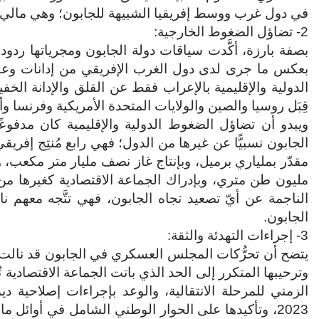
في دول غرب ووسط إفريقيا الشبيهة للجابون؛ وهي مالي وب
2- تضاؤل الضغوط الخارجية:
بصفة بارزة، أكَّدت سياقات دولة الجابون ومجرياتها ردود
بعكس ما جرى لدى دول الغرب الإفريقي من إدانات وعقوب
الدولية والإقليمية بالإعراب فقط عن القلق والإدانة الخ
قِبَل روسيا والصين والولايات المتحدة الأمريكية وفرنسا وأ
ويبدو أن تضاؤل الضغوط الدولية والإقليمية كان مدفوعًا 
مليون طن متري، وبإدراك الجماعة الاقتصادية كغيرها من 
الناجمة عن أيّ تصعيد تجاه الجابون، فهي تتَّجه معهم ن
الجابون.
3- إجراءات التهدئة والثقة:
يتضح أن تحرُّكات المجلس العسكري في الجابون قد نالت 
وترحيبها المتكرر إلى الحد الذي باتت الجماعة الاقتصادية 
الزمني للمرحلة الانتقالية، والوعد بإجراءات إصلاحية د