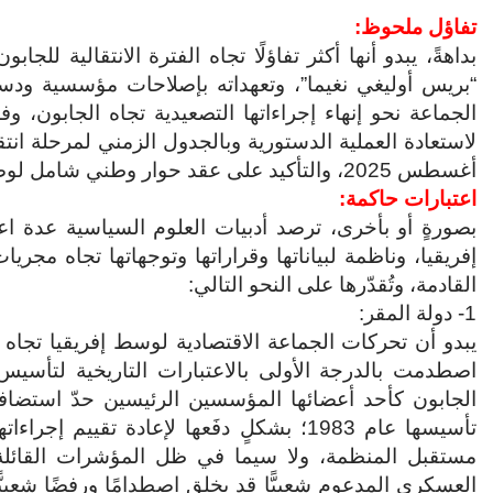
تفاؤل ملحوظ:
بداهةً، يبدو أنها أكثر تفاؤلًا تجاه الفترة الانتقالية للجا
“بريس أوليغي نغيما”، وتعهداته بإصلاحات مؤسسية ودستوري
الجماعة نحو إنهاء إجراءاتها التصعيدية تجاه الجابون، 
أغسطس 2025، والتأكيد على عقد حوار وطني شامل لوضع دستور جديد في أبريل 2024.
اعتبارات حاكمة:
بصورةٍ أو بأخرى، ترصد أدبيات العلوم السياسية عدة ا
إفريقيا، وناظمة لبياناتها وقراراتها وتوجهاتها تجاه مجري
القادمة، وتُقدّرها على النحو التالي:
1- دولة المقر:
يبدو أن تحركات الجماعة الاقتصادية لوسط إفريقيا تجاه 
اصطدمت بالدرجة الأولى بالاعتبارات التاريخية لتأسيس
الجابون كأحد أعضائها المؤسسين الرئيسين حدّ استضافاتها
تأسيسها عام 1983؛ بشكلٍ دفَعها لإعادة تقيي
مستقبل المنظمة، ولا سيما في ظل المؤشرات القائلة 
العسكري المدعوم شعبيًّا قد يخلق اصطدامًا ورفضًا شعبيًّا