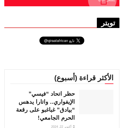
تويتر
الأكثر قراءة (أسبوع)
حظر اتحاد “فيسي”
الإيفواري.. واتارا يدهس
“بيادق” غباغبو على رقعة
الحرم الجامعي!
أكتوبر 22, 2024