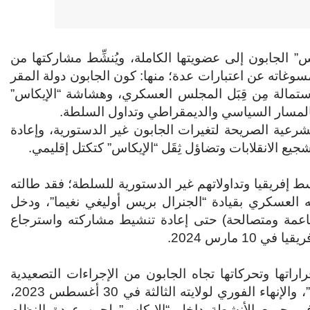
س” الجابون إلى عضويتها الكاملة، ويُنشِّط مشاركتها من
وافع القرار ومسوغاته عن اعتبارات عدة؛ منها: كون الجابون دولة المقر
استمالة مِن قِبَل المجلس العسكري، وهشاشة “الإيكاس”
 بالمسار السياسي والديمقراطي وتداول السلطة.
لشرعية الصريحة لتغيرات الجابون غير الدستورية، وإعادة
يع الانقلابات وتضاؤل ثِقَل “الإيكاس” كتكتل إقليمي.
إفريقيا وتداولاتهم غير الدستورية للسلطة؛ فقد طالته
ه العسكري بقيادة “الجنرال بريس أوليغي نغيما”، ودخل
ادئة وناعمة ومتصالحة) حتى إعادة تنشيط مشاركته واسترجاع
 مارس 2024.
راراتها وتحركاتها تجاه الجابون من الإجراءات التصعيدية
والعقابية الناتجة عن الإطاحة بالرئيس “علي بونغو أوديمبا”، والإنهاء الفوري لولايته الثالثة في 30 أغسطس 2023،
في جميع الأنشطة داخل “الإيكاس” لحين عودة النظام