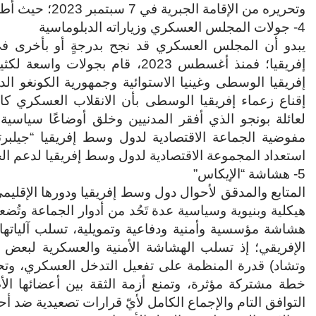
وتحريره من الإقامة الجبرية في 7 سبتمبر 2023؛ حيث أطلق سراحه ومُنِحَ تصريحًا بالسفر لإخضاعه لفحوص طبية.
4- جولات المجلس العسكري وزياراته الدبلوماسية
يبدو أن المجلس العسكري قد نجح بدرجةٍ أو بأخرى في
إفريقيا؛ فمنذ أغسطس 2023، قام 
إفريقيا الوسطى وغينيا الاستوائية وجمهورية الكونغو الدي
إقناع زعماء إفريقيا الوسطى بأن الانقلاب العسكري كان
لعائلة بونجو الذي أفقر المدنيين وخلق أوضاعًا سياس
استعداد المجموعة الاقتصادية لدول وسط إفريقيا لدعم الجا
5- هشاشة “الإيكاس”
المتابع والمدقق لأحوال دول وسط إفريقيا ودورها الإقليم
هيكلية وبنيوية وسياسية عدة تَحُد من أدوار الجماعة وتُض
هشاشة مؤسسية وأمنية ودفاعية وتمويلية، تسلب آلياتها 
الإفريقي؛ إذ تسلب الهشاشة الأمنية والعسكرية لبعض د
وتشاد) قدرة المنظمة على تفعيل التدخل العسكري، وتحد ق
خطة مشتركة مؤثرة، وتمنع أزمة الثقة بين أعضائها 
التوافق التام والإجماع الكامل لأيّ قرارات تصعيدية ضد أح