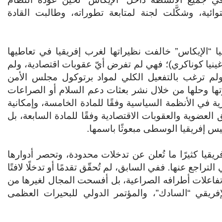
ائية، وشكَّلت لجنة لمتابعة تطوراته، وطالبت القادة
يقيا “الإيكاس” خالفت نظيراتها لغرب إفريقيا في تعاطيها
وغينيا كوناكري)؛ فهي لم تفرض أيّ عقوبات اقتصادية، ولم
 ولم ترغب بالتفعيل الكلي لمواد برتوكول مجلس الأمن
رتها وحلها من خلال نشر بعثات دعم السلام أو الصراعات
ة في الأنظمة السياسية وفقًا للمادة الخامسة، وإمكانية
 العضوية والعقوبات الاقتصادية وفقًا للمادة السابعة، بل
يس إفريقيا الوسطى مبعوثًا باسمها.
يقيا كثيرًا ما تُعلن عن تدخلات محدودة، وتحصر أدوارها
تراجع عنها. ففي السابق، لم تُحقّق تقدمًا أو تدخلًا لافتًا
ة تفاعلات أطرافه الصراعية، بل أفسحت المجال لغيرها من
إفريقي “السادك”، والمؤتمر الدولي للبحيرات العظمى