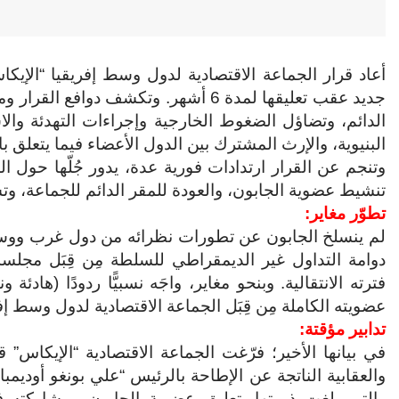
أعاد قرار الجماعة الاقتصادية لدول وسط إفريقيا “الإيكا
جديد عقب تعليقها لمدة 6 أشهر. وتكشف د
الدائم، وتضاؤل الضغوط الخارجية وإجراءات التهدئة وال
البنيوية، والإرث المشترك بين الدول الأعضاء فيما يتعلق
وتنجم عن القرار ارتدادات فورية عدة، يدور جُلّها حول ا
تنشيط عضوية الجابون، والعودة للمقر الدائم للجماعة، وتشج
تطوّر مغاير:
لم ينسلخ الجابون عن تطورات نظرائه من دول غرب ووسط 
دوامة التداول غير الديمقراطي للسلطة مِن قِبَل مجلس
فترته الانتقالية. وبنحو مغاير، واجَه نسبيًّا ردودًا (ه
عضويته الكاملة مِن قِبَل الجماعة الاقتصادية لدول وسط إفريقيا في 10
تدابير مؤقتة:
في بيانها الأخير؛ فرّغت الجماعة الاقتصادية “الإيكاس” ق
والتي بلغت ذروتها بتعليق عضوية الجابون ومشاركته 