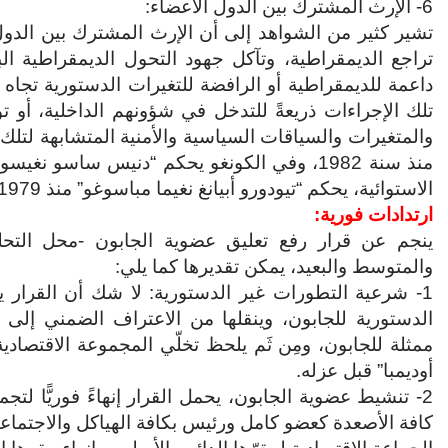
6- الإرث المشترك بين الدول الأعضاء:
تشير كثير من الشواهد إلى أن الإرث المشترك بين الدو
تراجع الديمقراطية، وتآكل جهود التحول الديمقراطية ا
داعمة للديمقراطية أو الرافضة للتغيرات الدستورية تجاه 
تلك الإجراءات ذريعةً للتدخل في شؤونهم الداخلية، أ
والمتغيرات والسياقات السياسية والأمنية المتشابهة لتلك
الاستوائية، يحكم “تيودورو أبيانغ نغيما مباسوغو” منذ 1979.
ارتدادات فورية:
ينجم عن قرار رفع تعليق عضوية الجابون -محل التحل
والمتوسط والبعيد، يمكن تقديرها كما يلي:
1- شرعية التطورات غير الدستورية: لا شك أن القرار يحمل
الدستورية للجابون، وينقلها من الاعتراف الضمني إلى 
ممثلة للجابون، ومِن ثَم يلحظ تخلّي المجموعة الاقتصاد
أوديمبا” قبل عزله.
2- تنشيط عضوية الجابون، يحمل القرار إنهاءً فوريًّا لت
كافة الأصعدة كعضو كامل ورئيس بكافة الهياكل والاجتماعا