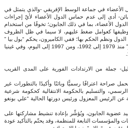
ل الأعضاء في جماعة الوسط الإفريقي -والذي يتمثل في
لبائن- أدى إلى عدم حماس الدول الأعضاء لأيّ إجراءات
الدول الأعضاء، بما في ذلك الجابون؛ تخوفًا من استخدام
و توظيفها كعوامل ضغط عليهم، لا سيما في ظل الظروف
 الدول ونظم الحكم بها؛ ففي الكاميرون، يحكم “بول بيا ”
منذ سنة 1982، وفي الكونغو يحكم “دنيس ساسو نغيسو” منذ 1979 إلى 1992، ومن 1997 إلى اليوم، وفي غينيا
يل- جملة من الارتدادات الفورية على المدى القريب
 صراحة اعترافًا رسميًّا وبائنًا وأكيدًا بالتطورات غير
الرسمي، والتسليم بالحكومة الانتقالية كحكومة شرعية
ية عن الرئيس المعزول ورئيس دورتها الحالية “علي بونغو
جميد عضوية الجابون، ويُؤشِّر بإعادة تنشيط مشاركتها على
ت والمؤسسات التابعة للمنظمة، وقد يحتّم بالتأكيد عودة