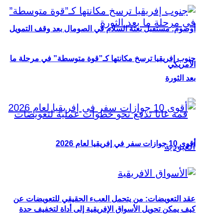
أوصوم: مستقبل بعثة السلام في الصومال بعد وقف التمويل
جنوب إفريقيا ترسخ مكانتها كـ”قوة متوسطة” في مرحلة ما
الأمريكي
بعد الثورة
أقوى 10 جوازات سفر في إفريقيا لعام 2026
عقد التعويضات: من يتحمل العبء الحقيقي للتعويضات عن
كيف يمكن تحويل الأسواق الإفريقية إلى أداة لتخفيف حدة