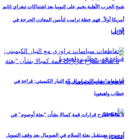
شبح الحرب الأهلية يخيم على إثيوبيا بعد اشتباكات تيغراي (تايم
أمريكا أولاً.. فهم خطة ترامب لتأمين المعادن الحرجة في
لاين)
إفريقيا
تقاطعات سياسات تراوري مع التيار الكيميتي: قراءة في
خطاب واهيغويا
8 نقاط تشرح قرارات قمة كمبالا بشأن “بعثة أوصوم” في
أوصوم: مستقبل بعثة السلام في الصومال بعد وقف التمويل
الصومال؟