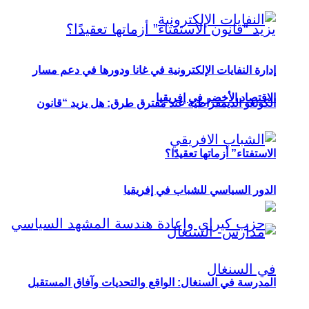
إدارة النفايات الإلكترونية في غانا ودورها في دعم مسار
الاقتصاد الأخضر في إفريقيا
الكونغو الديمقراطية عند مفترق طرق: هل يزيد “قانون
الاستفتاء” أزماتها تعقيدًا؟
الدور السياسي للشباب في إفريقيا
المدرسة في السنغال: الواقع والتحديات وآفاق المستقبل