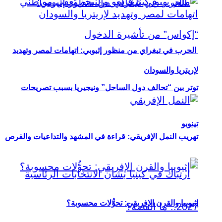
الحرب في تيغراي من منظور إثيوبي: اتهامات لمصر وتهديد
لإريتريا والسودان
توتر بين “تحالف دول الساحل” ونيجيريا بسبب تصريحات
تينوبو
تهريب النمل الإفريقي: قراءة في المشهد والتداعيات والفرص
إثيوبيا والقرن الإفريقي: تحوُّلات محسوبة؟