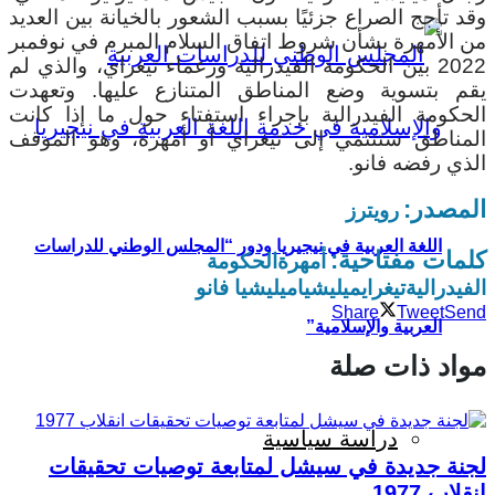
وقد تأجج الصراع جزئيًا بسبب الشعور بالخيانة بين العديد
من الأمهرة بشأن شروط اتفاق السلام المبرم في نوفمبر
2022 بين الحكومة الفيدرالية وزعماء تيغراي، والذي لم
يقم بتسوية وضع المناطق المتنازع عليها. وتعهدت
الحكومة الفيدرالية بإجراء استفتاء حول ما إذا كانت
المناطق ستنتمي إلى تيغراي أو أمهرة، وهو الموقف
الذي رفضه فانو.
المصدر:
رويترز
اللغة العربية في نيجيريا ودور “المجلس الوطني للدراسات
كلمات مفتاحية:
أمهرة
الحكومة
الفيدرالية
تيغراي
ميليشيا
ميليشيا فانو
Share
Tweet
Send
العربية والإسلامية”
مواد ذات صلة
دراسة سياسية
لجنة جديدة في سيشل لمتابعة توصيات تحقيقات
انقلاب 1977