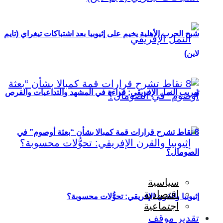
شبح الحرب الأهلية يخيم على إثيوبيا بعد اشتباكات تيغراي (تايم
لاين)
تهريب النمل الإفريقي: قراءة في المشهد والتداعيات والفرص
8 نقاط تشرح قرارات قمة كمبالا بشأن “بعثة أوصوم” في
الصومال؟
سياسية
اقتصادية
إثيوبيا والقرن الإفريقي: تحوُّلات محسوبة؟
اجتماعية
تقدير موقف