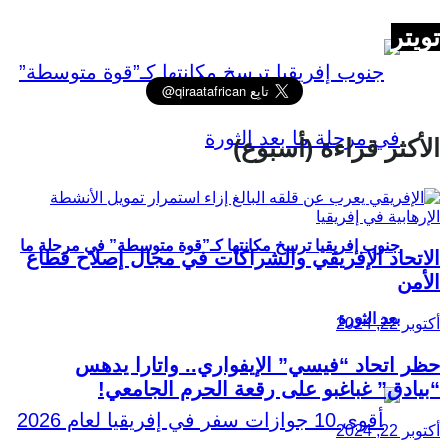
تويتر
الأكثر قراءة (أسبوع)
جنوب إفريقيا ترسخ مكانتها كـ”قوة متوسطة” في مرحلة ما
الاتحاد الإفريقي والشراكات في مجال إصلاح قطاع
الأمن
بعد الثورة
أكتوبر 22, 2024
حظر اتحاد “فيسي” الإيفواري.. واتارا يدهس
“بيادق” غباغبو على رقعة الحرم الجامعي!
أكتوبر 22, 2024