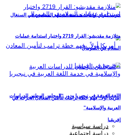
حزب كيراي وإعادة هندسة المشهد السياسي في السنغال
متلازمة مقديشو: القرار 2719 واختبار استدامة عمليات
السلام في الصومال
اللغة العربية في نيجيريا ودور “المجلس الوطني للدراسات
أمريكا أولاً.. فهم خطة ترامب لتأمين المعادن الحرجة في
العربية والإسلامية”
إفريقيا
دراسة سياسية
دراسة اجتماعية