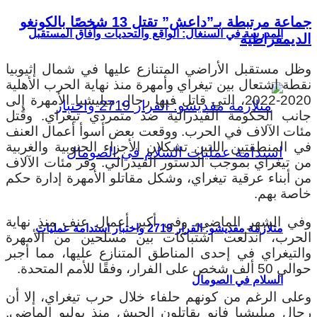
جماعة مرتبطة بـ”داعش” تقتل 13 شخصًا بالكونغو
المدرسة في السنغال: الواقع والتحديات وآفاق المستقبل
الديمقراطية
وظل مستقبل الأراضي المتنازع عليها في شمال إثيوبيا
نقطة اشتعال بين تيغراي وأمهرة منذ نهاية الحرب الأهلية
2020-2022، التي قاتل فيها رجال ميليشيا الأمهرة إلى
جانب الحكومة الفيدرالية ضد متمردي تيغراي. وقُتل
مئات الآلاف في الحرب. ووقعت بعض أسوأ أعمال العنف
في المنطقتين اللتين تشكلان الأجزاء الجنوبية والغربية
من تيغراي بموجب الدستور الفيدرالي. وفر مئات الآلاف
من أبناء عرقية تيغراي، وشكل مقاتلو الأمهرة إدارة حكم
خاصة بهم.
وفي الشهر الماضي، وفي أكبر أعمال عنف منذ نهاية
متلازمة مقديشو: القرار 2719 واختبار استدامة عمليات
الحرب، اندلعت اشتباكات بين مسلحين من الأمهرة
والتيغراي في إحدى المناطق المتنازع عليها، مما أجبر
حوالي 50 ألف شخص على الفرار، وفقًا للأمم المتحدة.
السلام في الصومال
وعلى الرغم من كونهم حلفاء خلال حرب تيغراي، إلا أن
رجال ميليشيا فانو يقاتلون الجيش منذ يوليو الماضي.