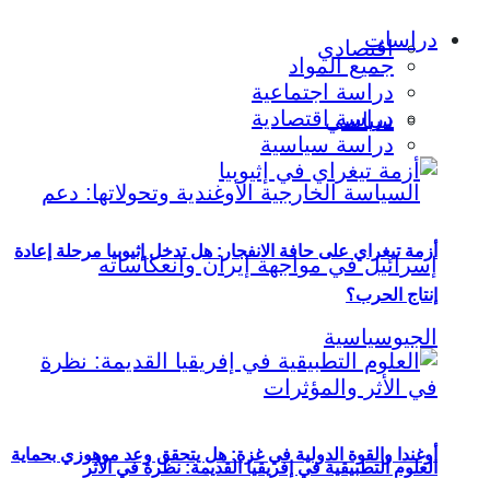
دراسات
اقتصادي
جميع المواد
دراسة اجتماعية
دراسة اقتصادية
سياسي
دراسة سياسية
أزمة تيغراي على حافة الانفجار: هل تدخل إثيوبيا مرحلة إعادة
إنتاج الحرب؟
أوغندا والقوة الدولية في غزة: هل يتحقق وعد موهوزي بحماية
العلوم التطبيقية في إفريقيا القديمة: نظرة في الأثر