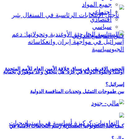
جميع المواد
اجتماعي
اقتصادي
سياسي
الحضور الإفريقي في سباق خلافة الأمين العام للأمم المتحدة
أوغندا والقوة الدولية في غزة: هل يتحقق وعد موهوزي بحماية
إسرائيل؟
بين طموحات التمثيل وتحديات المنافسة الدولية
كيف تعيد التكنولوجيا العسكرية رسم التحالفات الأمنية في
مالي؟