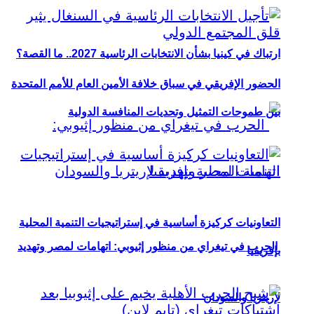
ارتباك في كينيا بشأن الانتخابات الرئاسية 2027.. ما القصة؟
الحضور الإفريقي في سباق خلافة الأمين العام للأمم المتحدة
بين طموحات التمثيل وتحديات المنافسة الدولية
التعاونيات كركيزة أساسية في إستراتيجيات التنمية المحلية
الحرب في تيغراي من منظور إثيوبي: اتهامات لمصر وتهديد
بإفريقيا
لإريتريا والسودان