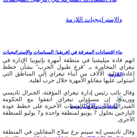
بناء اقتصادات المعرفة في إفريقيا: السياسات والإستراتيجيات
اتهم قادة ميليشيا في منطقة أمهرة بإثيوبيا الإدارة في
تيغراي المجاورة بـ ”قرع طبول الحرب” بشأن خطط
إعادة مئات الآلاف من أبناء تيغراي إلى المناطق التي
اللازمة
استولى عليها مقاتلو الأمهرة خلال حرب أهلية.
وقال نائب رئيس إدارة تيغراي المؤقتة، الجنرال تاديسي
ووريدي، إن مسؤولي تيغراي اتفقوا مع الحكومة
الفيدرالية على وضع اللمسات الأخيرة على خطط عودة
النازحين بحلول 7 يونيو لمنطقة واحدة و7 يوليو للمنطقة
الأخرى.
وقال تاديسي إنه سيتم نزع سلاح المقاتلين في المنطقة