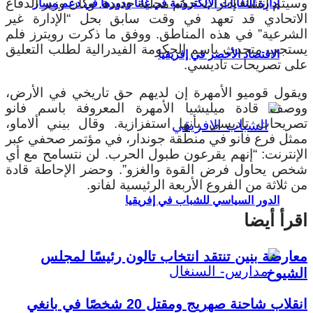
وسيتم إنشاء إدارات حكم محلية جديدة. وكان وزير الدفاع
إدارة النفايات الإلكترونية في غانا ودورها في دعم مسار
الاتحادي قد تعهد في وقت سابق بحل “الإدارة غير
الشرعية” في هذه المناطق. ووفق ما ذكرت رويترز فلم
يستجب متحدث باسم الحكومة الفيدرالية لطلب التعليق
الاقتصاد الأخضر في إفريقيا
على تصريحات تاديسي.
ويقول قوميو الأمهرة إن لديهم حق تاريخي في الأرض،
ووصف قادة ميليشيا الأمهرة المعروفة باسم فانو
تصريحات تاديسي بأنها استفزازية. وقال بيني ألاماو،
ممثل فرع فانو في منطقة جوندار، في مؤتمر صحفي عبر
الإنترنت: “إنهم يقرعون طبول الحرب. لن نتسامح مع أي
شخص يحاول فرض القوة والغزو”. وحضر الإحاطة قادة
من ثلاثة من الفروع الأربعة الرئيسية لفانو.
الدور السياسي للشباب في إفريقيا
اقرأ أيضا
معارضة بنين تنتقد انتخاب تالون رئيسًا لمجلس
الشيوخ
انقلاب شاحنة صهريج ومقتل 20 شخصًا في بانغي