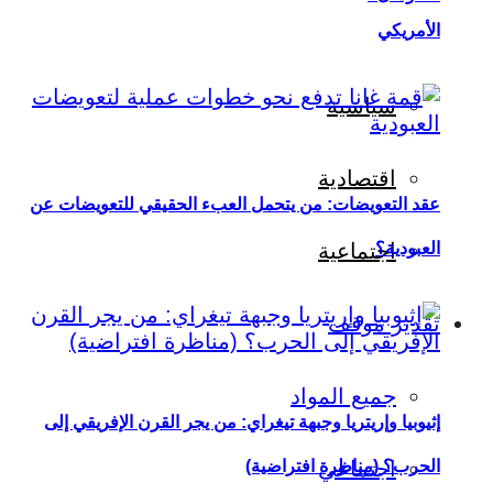
الأمريكي
سياسية
اقتصادية
عقد التعويضات: من يتحمل العبء الحقيقي للتعويضات عن
العبودية؟
اجتماعية
تقدير موقف
جميع المواد
إثيوبيا وإريتريا وجبهة تيغراي: من يجر القرن الإفريقي إلى
اجتماعي
الحرب؟ (مناظرة افتراضية)