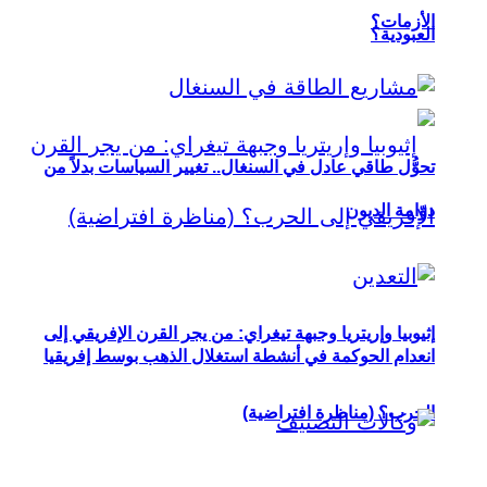
الأزمات؟
العبودية؟
تحوُّل طاقي عادل في السنغال.. تغيير السياسات بدلاً من
دوّامة الديون
إثيوبيا وإريتريا وجبهة تيغراي: من يجر القرن الإفريقي إلى
انعدام الحوكمة في أنشطة استغلال الذهب بوسط إفريقيا
الحرب؟ (مناظرة افتراضية)