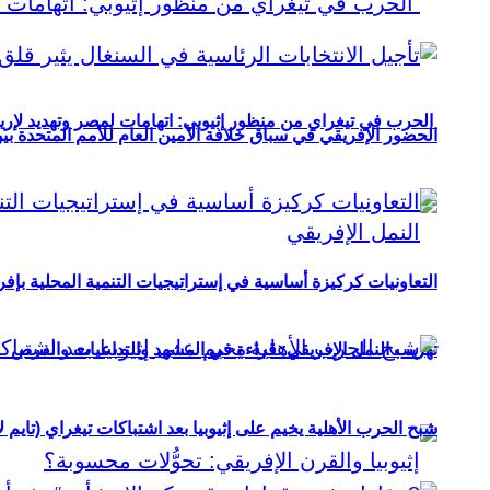
الحرب في تيغراي من منظور إثيوبي: اتهامات لمصر وتهديد لإريت
الحضور الإفريقي في سباق خلافة الأمين العام للأمم المتحدة ب
التعاونيات كركيزة أساسية في إستراتيجيات التنمية المحلية بإفري
تهريب النمل الإفريقي: قراءة في المشهد والتداعيات والفرص
شبح الحرب الأهلية يخيم على إثيوبيا بعد اشتباكات تيغراي (تايم ل