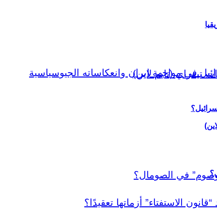
قيا
سرائيل؟
اين)
ي؟