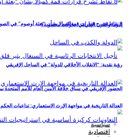
8 نقاط تشرح قرارات قمة كمبالا بشأن “بعثة أوصوم” في الصومال؟
إثيوبيا والقرن الإفريقي: تحوُّلات محسوبة؟
رؤية نقدية: “الانقلاب الأخلاقي للدولة” في الساحل الإفريقي
الحضور الإفريقي في سباق خلافة الأمين العام للأمم المتحدة ب
العدالة التاريخية في مواجهة الإرث الاستعماري: تداعيات الحكم ا
سياسية
اقتصادية