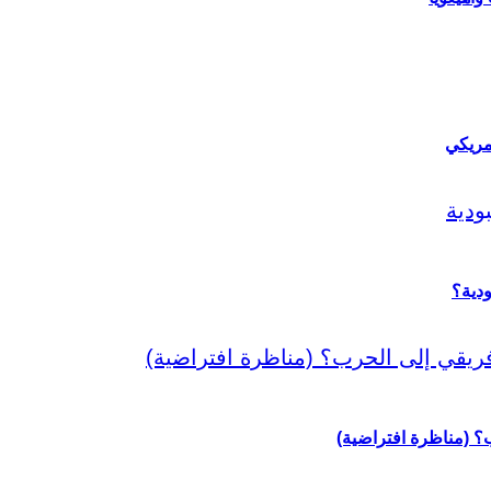
مريكي
دية؟
رب؟ (مناظرة افتراضية)