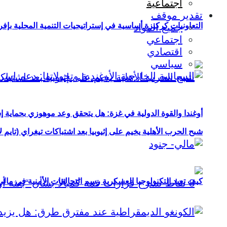
اجتماعية
تقدير موقف
التعاونيات كركيزة أساسية في إستراتيجيات التنمية المحلية بإفري
جميع المواد
اجتماعي
اقتصادي
سياسي
أوغندا والقوة الدولية في غزة: هل يتحقق وعد موهوزي بحماية إ
شبح الحرب الأهلية يخيم على إثيوبيا بعد اشتباكات تيغراي (تايم ل
كيف تعيد التكنولوجيا العسكرية رسم التحالفات الأمنية في مال