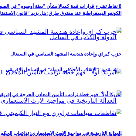
8 نقاط تشرح قرارات قمة كمبالا بشأن “بعثة أوصوم” في الصومال؟
الكونغو الديمقراطية عند مفترق طرق: هل يزيد “قانون الاستفتاء” 
حزب كيراي وإعادة هندسة المشهد السياسي في السنغال
رؤية نقدية: “الانقلاب الأخلاقي للدولة” في الساحل الإفريقي
أمريكا أولاً.. فهم خطة ترامب لتأمين المعادن الحرجة في إفريقي
العدالة التاريخية في مواجهة الإرث الاستعماري: تداعيات الحكم ا
تقاطعات سياسات تراوري مع التيار الكيميتي: قراءة في خطاب و