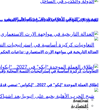
رؤية نقدية: “الانقلاب الأخلاقي للدولة” في الساحل الإفريقي
الحضور الإفريقي في سباق خلافة الأمين العام للأمم المتحدة ب
العدالة التاريخية في مواجهة الإرث الاستعماري: تداعيات الحكم ا
التعاونيات كركيزة أساسية في إستراتيجيات التنمية المحلية بإفري
إطلاق العملة الموحدة “إيكو” في 2027.. “إيكواس” تمضي قدمًا دون انتظار
سياسية
اقتصادية