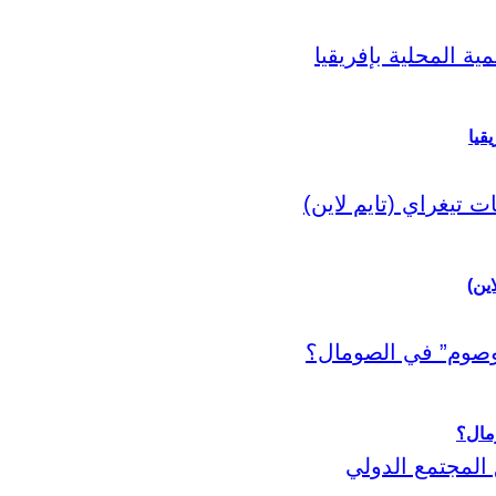
قيا
اين)