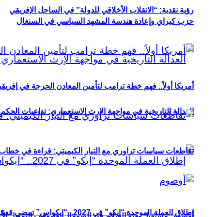
رؤية نقدية: “الانقلاب الأخلاقي للدولة” في الساحل الإفريقي
حزب كيراي وإعادة هندسة المشهد السياسي في السنغال
أمريكا أولاً.. فهم خطة ترامب لتأمين المعادن الحرجة في إفريقي
العدالة التاريخية في مواجهة الإرث الاستعماري: تداعيات الحكم ا
تقاطعات سياسات تراوري مع التيار الكيميتي: قراءة في خطاب و
إطلاق العملة الموحدة “إيكو” في 2027.. “إيكواس” تمضي قدمًا دون انتظار
أوصوم: مستقبل بعثة السلام في الصومال بعد وقف التمويل الأ