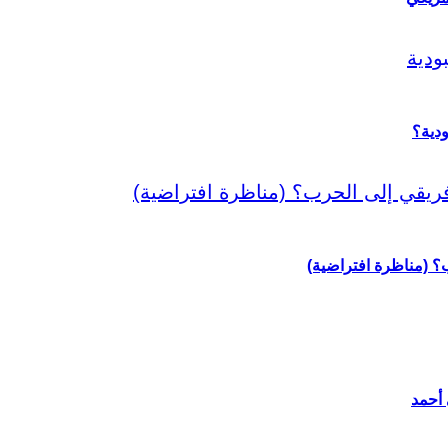
دية؟
رب؟ (مناظرة افتراضية)
 أحمد