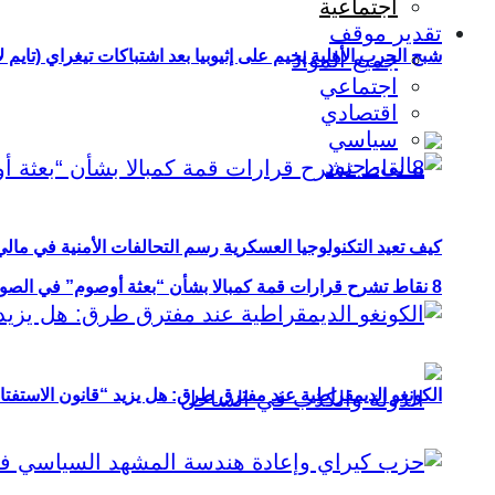
اجتماعية
تقدير موقف
شبح الحرب الأهلية يخيم على إثيوبيا بعد اشتباكات تيغراي (تايم ل
جميع المواد
اجتماعي
اقتصادي
سياسي
كيف تعيد التكنولوجيا العسكرية رسم التحالفات الأمنية في مال
8 نقاط تشرح قرارات قمة كمبالا بشأن “بعثة أوصوم” في الصومال؟
الكونغو الديمقراطية عند مفترق طرق: هل يزيد “قانون الاستفتاء” 