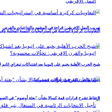
تهريب النمل الإفريقي: قراءة في المشهد والتداعيات والفرص
التعاونيات كركيزة أساسية في إستراتيجيات التنمية المحلية بإفري
شبح الحرب الأهلية يخيم على إثيوبيا بعد اشتباكات تيغراي (تايم ل
إثيوبيا والقرن الإفريقي: تحوُّلات محسوبة؟
8 نقاط تشرح قرارات قمة كمبالا بشأن “بعثة أوصوم” في الصومال؟