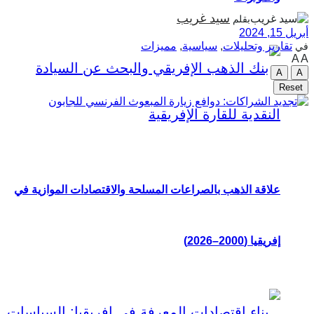
سيد غريب
بقلم
أبريل 15, 2024
تقارير وتحليلات
,
سياسية
,
مميزات
في
A
A
A
A
Reset
علاقة الذهب بالصراعات المسلحة والاقتصادات الموازية في
إفريقيا (2000–2026)