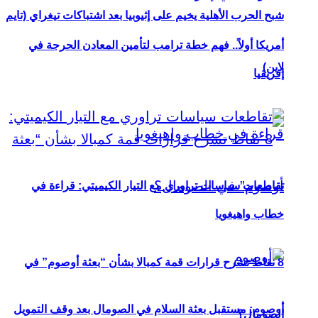
شبح الحرب الأهلية يخيم على إثيوبيا بعد اشتباكات تيغراي (تايم
أمريكا أولاً.. فهم خطة ترامب لتأمين المعادن الحرجة في
لاين)
إفريقيا
تقاطعات سياسات تراوري مع التيار الكيميتي: قراءة في
خطاب واهيغويا
8 نقاط تشرح قرارات قمة كمبالا بشأن “بعثة أوصوم” في
أوصوم: مستقبل بعثة السلام في الصومال بعد وقف التمويل
الصومال؟