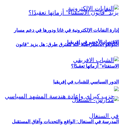
إدارة النفايات الإلكترونية في غانا ودورها في دعم مسار
الاقتصاد الأخضر في إفريقيا
الكونغو الديمقراطية عند مفترق طرق: هل يزيد “قانون
الاستفتاء” أزماتها تعقيدًا؟
الدور السياسي للشباب في إفريقيا
المدرسة في السنغال: الواقع والتحديات وآفاق المستقبل