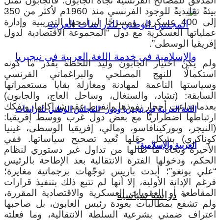
المدقق للمصالح الفرنسية تجاه الجابون؛ فالجابون تمثل
بيئةً تقليديةً للوجود الفرنسي منذ 1960م لأكثر من 350
إلى 400 عسكري، ومسرحًا لبرامجها التدريبية وإدارة
عملياتها العسكرية مع دول “المجموعة الاقتصادية لدول
إفريقيا الوسطى”.
ولم يكن اختيار الجابون وليد اللحظة بقدر ما كونه
استكمالًا للنهج المصلحي والبراغماتي الفرنسي
وسياستها الناعمة لمهادنة ومغازلة بقايا مستعمراتها
السابقة: (تشاد، والسنغال، وساحل العاج، والجابون)
بعدما تداعت أحجار نفوذها وانفرط عقد شراكاتها، وتفكك
اللغة العربية في نيجيريا ودور “المجلس الوطني للدراسات
ارتباطها اضطراريًّا مع بعض دول غرب ووسط إفريقيا:
(النيجر، وبوركينافاسو، ومالي، إفريقيا الوسطى، غينيا
كوناكري) بشكل جعَلها تُعيد تصحيح سياساتها. ففي
العربية والإسلامية”
الأخيرة وتجاه ما طالها من تداول غير دستوري لنظام
الحكم، ودخولها الفترة الانتقالية بعد الإطاحة بالرئيس
“علي بونغو”؛ أبدت باريس توجّهات برجماتية مغايرة؛
فرغم الإدانة الأولية، إلا أنها لم تتبع ذلك بتنفيذ قرارات
المقاطعة أو العقوبات العسكرية والاقتصادية المقررة،
دراسة سياسية
ولم تشفع بمطالبات بعودة رئيس الغابون، بل صاحبها
اعتراف ضمني بشرعية السلطة الانتقالية، وما فعلته