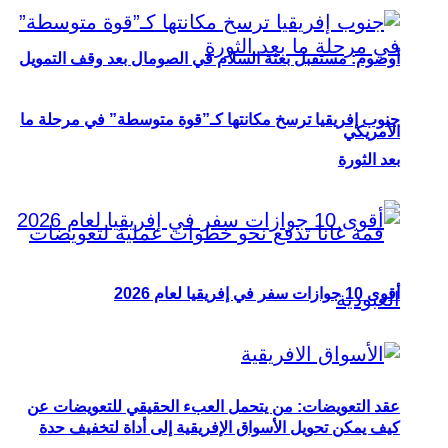
أوصوم: مستقبل بعثة السلام في الصومال بعد وقف التمويل
جنوب إفريقيا ترسخ مكانتها كـ”قوة متوسطة” في مرحلة ما
الأمريكي
بعد الثورة
أقوى 10 جوازات سفر في إفريقيا لعام 2026
عقد التعويضات: من يتحمل العبء الحقيقي للتعويضات عن
كيف يمكن تحويل الأسواق الإفريقية إلى أداة لتخفيف حدة