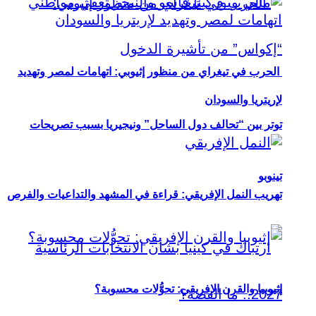
الحرب في تيغراي من منظور إثيوبي: اتهامات لمصر وتهديد
لإريتريا والسودان
توتر بين “تحالف دول الساحل” ونيجيريا بسبب تصريحات
تينوبو
تهريب النمل الإفريقي: قراءة في المشهد والتداعيات والفرص
إثيوبيا والقرن الإفريقي: تحوُّلات محسوبة؟