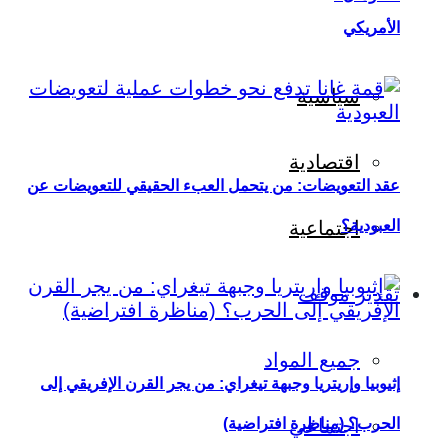
الأمريكي
سياسية
اقتصادية
عقد التعويضات: من يتحمل العبء الحقيقي للتعويضات عن
العبودية؟
اجتماعية
تقدير موقف
جميع المواد
إثيوبيا وإريتريا وجبهة تيغراي: من يجر القرن الإفريقي إلى
اجتماعي
الحرب؟ (مناظرة افتراضية)