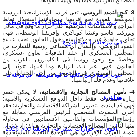
المصالح الفرنسية فيما بعد ويثبّت نفوذها.
3- كبح التمدد الروسي،
تعي فرنسا الإستراتيجية الروسية
الموسَّعة للعودة نحو إفريقيا ومحاولاتها استغلال نقاط
التراجع والانتكاسات الفرنسية على غرار ما وقع في مالي
وبوركينا فاسو وغينيا كوناكري وإفريقيا الوسطى، فهي
تحاول جاهدةً عبر جولاتها منع دخول الجابون تحت عباءة
النفوذ الروسي، وإفشال أي مساعي روسية للتقارب من
المجلس العسكري أو عقد اتفاقيات تعاون عسكري،
وخاصةً مع وجود روسيا في الكاميرون بالقرب من
الجابون. فهي عبر تلك الزيارة وما قبلها، تتودّد إلى
المجلس العسكري في الجابون من أجل الحفاظ على
جنوب إفريقيا ترسخ مكانتها كـ”قوة متوسطة” في مرحلة ما
علاقاتها وعدم فك ارتباطها.
4- تأمين المصالح التجارية والاقتصادية،
لا يمكن حصر
بعد الثورة
زيارة المبعوث فقط داخل الدوافع العسكرية والأمنية؛
فهي قد امتدت لتطوير الشراكة الاقتصادية والتجارية؛ فقد
أجرى المبعوث الشخصي للرئيس الفرنسي مقابلة مع
رؤساء المؤسسات والفاعلين الاقتصاديين في محاولة
منها لتأمين المصالح الاقتصادية والتجارية هناك؛ إذ لا تزال
عملة الفرنك الإفريقي هي الوحدة النقدية المستخدمة