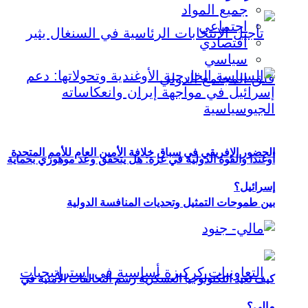
جميع المواد
اجتماعي
اقتصادي
سياسي
الحضور الإفريقي في سباق خلافة الأمين العام للأمم المتحدة
أوغندا والقوة الدولية في غزة: هل يتحقق وعد موهوزي بحماية
إسرائيل؟
بين طموحات التمثيل وتحديات المنافسة الدولية
كيف تعيد التكنولوجيا العسكرية رسم التحالفات الأمنية في
مالي؟