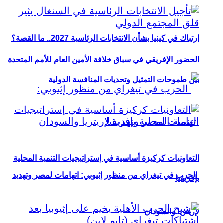
ارتباك في كينيا بشأن الانتخابات الرئاسية 2027.. ما القصة؟
الحضور الإفريقي في سباق خلافة الأمين العام للأمم المتحدة
بين طموحات التمثيل وتحديات المنافسة الدولية
التعاونيات كركيزة أساسية في إستراتيجيات التنمية المحلية
الحرب في تيغراي من منظور إثيوبي: اتهامات لمصر وتهديد
بإفريقيا
لإريتريا والسودان