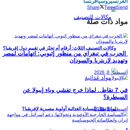
الفرنسي
روسيا
فرنسا
Share
Tweet
Send
مواد ذات صلة
وكالات التصنيف الثلاث: أرقام أم تحيّز في تقييم دول إفريقيا؟
الحرب في تيغراي من منظور إثيوبي: اتهامات لمصر
وتهديد لإريتريا والسودان
أغسطس 8, 2026
في 7 نقاط.. لماذا خرج تفشي وباء إيبولا عن
السيطرة؟
لماذا تمثل السيادة الغذائية أولوية مصيرية لإفريقيا؟
أغسطس 8, 2026