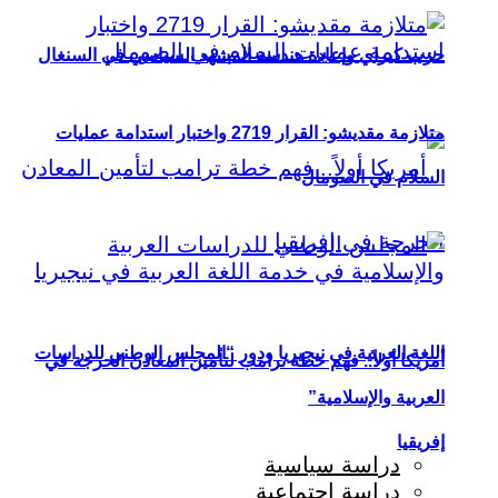
حزب كيراي وإعادة هندسة المشهد السياسي في السنغال
متلازمة مقديشو: القرار 2719 واختبار استدامة عمليات
السلام في الصومال
اللغة العربية في نيجيريا ودور “المجلس الوطني للدراسات
أمريكا أولاً.. فهم خطة ترامب لتأمين المعادن الحرجة في
العربية والإسلامية”
إفريقيا
دراسة سياسية
دراسة اجتماعية