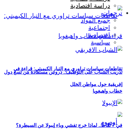
دراسة اقتصادية
ترجمات
جميع المواد
اجتماعية
اقتصادية
سياسية
تقاطعات سياسات تراوري مع التيار الكيميتي: قراءة في
تدريب الشباب على التوظيف.. دروس مستفادة من تسع دول
إفريقية حول مواطن الخلل
خطاب واهيغويا
في 7 نقاط.. لماذا خرج تفشي وباء إيبولا عن السيطرة؟