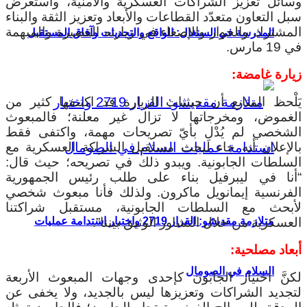
وسائل تعزيز الشراكات العسكرية والأمنية، واستعرض
سبل التعاون متعدّد القطاعات والأبعاد وتعزيز الثقة والبناء
المشترك والحوار والإصغاء في زيارته القصيرة والمبهمة
المدرسة في السنغال: الواقع والتحديات وآفاق المستقبل
في 19 مارس.
زيارة غامضة:
يَلْحظ المتابع أن حيثيات الزيارة قد اكتنفها كثير من
الغموض، ومخرجاتها لا تزال غير معلنة؛ فالمبعوث
الشخصي لم يُدْلِ بأيّ تصريحات مهمة، واكتفى فقط
بالإعلان أنه جاء لبحث مستقبل الشراكة العسكرية مع
السلطات الجابونية. ويبدو ذلك في تصريحه؛ حيث قال:
“أنا في ليبرفيل بناء على طلب رئيس الجمهورية
الفرنسية إيمانويل ماكرون. ولذلك فأنا مبعوث شخصي
لأبحث مع السلطات الجابونية، مستقبل شراكتنا
متلازمة مقديشو: القرار 2719 واختبار استدامة عمليات
العسكرية من خلال التشاور الوثيق بيننا”.
أبعاد مصلحية:
السلام في الصومال
لكنَّ اختيار الجابون كإحدى وجهات المبعوث الأربعة
لتجديد الشراكات وتعزيزها ليس بالجديد، ولا يخفى عن