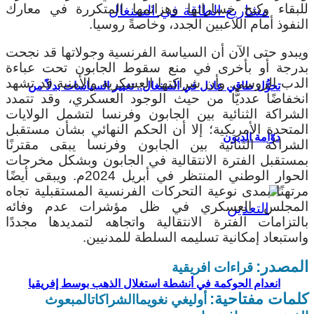
للبقاء وكبح خساراتها وهزائمها المتكررة في معارك
النفوذ أمام اللاعبين الجدد، وخاصةً روسيا.
ويبدو حتى الآن أن السياسة الفرنسية وجولاتها قد نجحت
بدرجة أو بأخرى في منع سقوط الجابون تحت عباءة
الدب الروسي. وأن شراكتها العسكرية والأمنية قد تشهد
تحوُّل طاقي عادل في السنغال.. تغيير السياسات بدلاً من
انخفاضًا عدديًّا من حيث الوجود العسكري، وقد تتمدد
الشراكة الثنائية بين الجابون وفرنسا لتشمل الولايات
المتحدة الأمريكية؛ إلا أن الحكم النهائي بشأن مستقبل
دوّامة الديون
الشراكة الثنائية بين الجابون وفرنسا يبقى مقترنًا
بمستقبل الفترة الانتقالية في الجابون وبشكل مخرجات
الحوار الوطني المنتظر في أبريل 2024م. ويبقى أيضًا
مرتهنًا بمدى نوعية التحركات الفرنسية المستقبلية تجاه
المجلس العسكري في ظل مؤشرات عدم وفائه
بالتزامات الفترة الانتقالية واتجاهه لتمديدها مجددًا
واستبعاد إمكانية تسليمه السلطة للمدنيين.
المصدر:
قراءات افريقية
انعدام الحوكمة في أنشطة استغلال الذهب بوسط إفريقيا
كلمات مفتاحية:
أوليغي نغويما
الشراكات
المبعوث