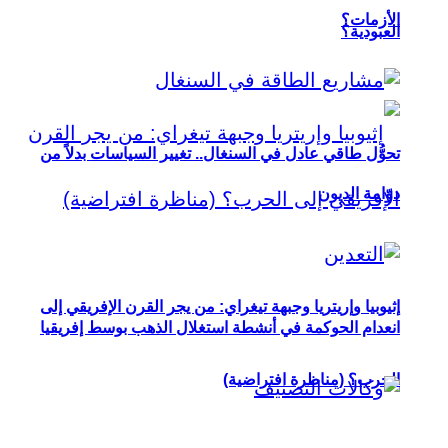
الأزمات؟
العبودية؟
تحوُّل طاقي عادل في السنغال.. تغيير السياسات بدلاً من
دوّامة الديون
إثيوبيا وإريتريا وجبهة تيغراي: من يجر القرن الإفريقي إلى
انعدام الحوكمة في أنشطة استغلال الذهب بوسط إفريقيا
الحرب؟ (مناظرة افتراضية)