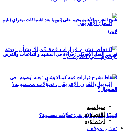
شبح الحرب الأهلية يخيم على إثيوبيا بعد اشتباكات تيغراي (تايم
لاين)
تهريب النمل الإفريقي: قراءة في المشهد والتداعيات والفرص
8 نقاط تشرح قرارات قمة كمبالا بشأن “بعثة أوصوم” في
الصومال؟
سياسية
اقتصادية
إثيوبيا والقرن الإفريقي: تحوُّلات محسوبة؟
اجتماعية
تقدير موقف