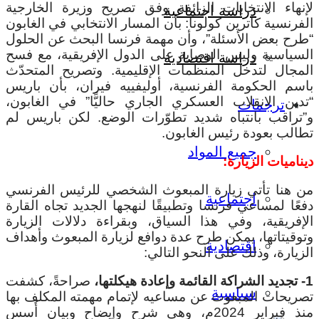
لإنهاء الانتخابات الزائفة وفق تصريح وزيرة الخارجية
دراسة اجتماعية
الفرنسية كاترين كولونا: بأن المسار الانتخابي في الغابون
“طرح بعض الأسئلة”، وأن مهمة فرنسا البحث عن الحلول
السياسية وليس الوصاية على الدول الإفريقية، مع فسح
دراسة اقتصادية
المجال لتدخل المنظمات الإقليمية. وتصريح المتحدّث
باسم الحكومة الفرنسية، أوليفييه فيران، بأن باريس
“تدين الانقلاب العسكري الجاري حاليًّا” في الغابون،
ترجمات
و”تراقب بانتباه شديد تطوّرات الوضع. لكن باريس لم
تطالب بعودة رئيس الغابون.
جميع المواد
ديناميات الزيارة:
من هنا تأتي زيارة المبعوث الشخصي للرئيس الفرنسي
اجتماعية
دفعًا لمساعي فرنسا وتطبيقًا لنهجها الجديد تجاه القارة
الإفريقية، وفي هذا السياق، وبقراءة دلالات الزيارة
وتوقيتاتها، يمكن طرح عدة دوافع لزيارة المبعوث وأهداف
اقتصادية
الزيارة، وذلك على النحو التالي:
1- تجديد الشراكة القائمة وإعادة هيكلتها،
صراحةً، كشفت
سياسية
تصريحات المبعوث عن مساعيه لإتمام مهمته المكلف بها
منذ فبراير 2024م، وهي شرح وإيضاح وبيان أُسس