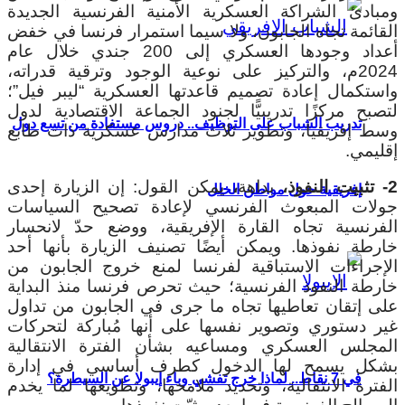
ومبادئ الشراكة العسكرية الأمنية الفرنسية الجديدة
القائمة تجاه الجابون، ولا سيما استمرار فرنسا في خفض
أعداد وجودها العسكري إلى 200 جندي خلال عام
2024م، والتركيز على نوعية الوجود وترقية قدراته،
واستكمال إعادة تصميم قاعدتها العسكرية “ليبر فيل”؛
لتصبح مركزًا تدريبيًّا لجنود الجماعة الاقتصادية لدول
تدريب الشباب على التوظيف.. دروس مستفادة من تسع دول
وسط إفريقيا، وتطوير ثلاث مدارس عسكرية ذات طابع
إقليمي.
2- تثبيت النفوذ،
بداهة
،
يمكن القول: إن الزيارة إحدى
إفريقية حول مواطن الخلل
جولات المبعوث الفرنسي لإعادة تصحيح السياسات
الفرنسية تجاه القارة الإفريقية، ووضع حدّ لانحسار
خارطة نفوذها. ويمكن أيضًا تصنيف الزيارة بأنها أحد
الإجراءات الاستباقية لفرنسا لمنع خروج الجابون من
خارطة النفوذ الفرنسية؛ حيث تحرص فرنسا منذ البداية
على إتقان تعاطيها تجاه ما جرى في الجابون من تداول
غير دستوري وتصوير نفسها على أنها مُباركة لتحركات
المجلس العسكري ومساعيه بشأن الفترة الانتقالية
بشكل يسمح لها الدخول كطرف أساسي في إدارة
في 7 نقاط.. لماذا خرج تفشي وباء إيبولا عن السيطرة؟
الفترة الانتقالية، وتحديد ملامحها، وتطويعها لما يخدم