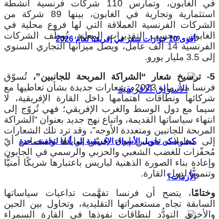
في الغابون، وتمارس 110 شركات فرنسية أنشطة
استثمارية وتجارية في الغابون، بينها 89 شركة من
الشركات الفرنسية العملاقة التي لها فروع محلية في
الغابون. وبحسب التقديرات المعلنة، تُوظّف الشركات
أقوى 10 جوازات سفر في إفريقيا لعام 2026
الفرنسية 14 ألف عامل، ويصل ميزانها التجاري السنوي
إلى 3.5 مليار يورو.
5- ترسيخ شعار “الشراكة المربحة للجانبين”،
تُسوّق
فرنسا منذ مايو 2023م شعارات جديدة بشأن تعاطيها مع
شركائها ونطاقات اهتمامها داخل القارة الإفريقية، لا
سيما مع دول الوسط والغرب الإفريقي؛ فهي تُروّج إلى
انتهاء سياساتها القديمة، واتباع نهج جديد بعنوان “الشراكة
المربحة للجانبين ومتعددة الأوجه”، وقد ترد تلك الشعارات
إلى محاولات باريس إبداء حُسْن نواياها وامتصاص أيّ
كيف يمكن تحويل الأسواق الإفريقية إلى أداة لتخفيف حدة
مُحفّزات للغضب الشعبي والحزبي والرسمي في الجابون
وإعادة بناء الصورة الذهنية لباريس باعتبارها شريكًا أمنيًّا
وتنمويًّا لدول القارة.
الأزمات؟
وختامًا
، يتضح أن فرنسا تفهَّمت تداعيات سياساتها
السابقة تجاه مستعمراتها التقليدية، وتحاول بين الحين
والأخرى التودُّد لنطاقات نفوذها في القارة السمراء