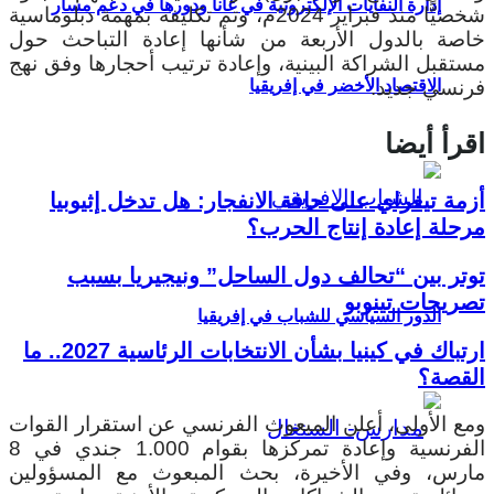
إدارة النفايات الإلكترونية في غانا ودورها في دعم مسار
شخصيًّا منذ فبراير 2024م، وتم تكليفه بمهمة دبلوماسية
خاصة بالدول الأربعة من شأنها إعادة التباحث حول
مستقبل الشراكة البينية، وإعادة ترتيب أحجارها وفق نهج
الاقتصاد الأخضر في إفريقيا
فرنسي جديد.
اقرأ أيضا
أزمة تيغراي على حافة الانفجار: هل تدخل إثيوبيا
مرحلة إعادة إنتاج الحرب؟
توتر بين “تحالف دول الساحل” ونيجيريا بسبب
تصريحات تينوبو
الدور السياسي للشباب في إفريقيا
ارتباك في كينيا بشأن الانتخابات الرئاسية 2027.. ما
القصة؟
ومع الأولى، أعلن المبعوث الفرنسي عن استقرار القوات
الفرنسية وإعادة تمركزها بقوام 1.000 جندي في 8
مارس، وفي الأخيرة، بحث المبعوث مع المسؤولين