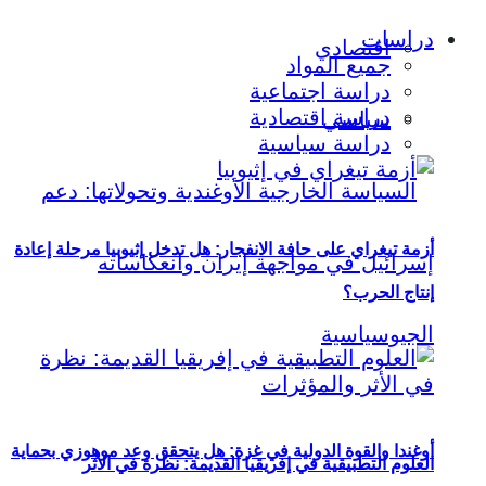
دراسات
اقتصادي
جميع المواد
دراسة اجتماعية
دراسة اقتصادية
سياسي
دراسة سياسية
أزمة تيغراي على حافة الانفجار: هل تدخل إثيوبيا مرحلة إعادة
إنتاج الحرب؟
أوغندا والقوة الدولية في غزة: هل يتحقق وعد موهوزي بحماية
العلوم التطبيقية في إفريقيا القديمة: نظرة في الأثر