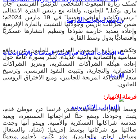
تُصنّف زيارة المبعوث الشخصي للرئيس الفرنسي “جان
ماري بوكيل” للجابون، ولقائه مع رئيس الفترة الانتقالي
“بريس كلوتير أوليغي نغويما” في 19 مارس 2024م؛
ضمن تحرُّكات باريس وجولاتها للتشبث بالقارة الإفريقية
وإعادة تمديد خارطة نفوذها وتنظيم انتشارها عسكريًّا
واقتصاديًّا بدول وسط القارة.
وتكشف زيارة المبعوث الفرنسي للجابون عن دوافع
بناء اقتصادات المعرفة في إفريقيا: السياسات والإستراتيجيات
سياسية واقتصادية وأمنية عديدة، تُقدّر بصورة عامة حول
إعادة هيكلة الشراكات العسكرية، وتعزيز الشراكات
الاقتصادية والتجارية، وتثبيت النفوذ الفرنسي، وترسيخ
اللازمة
شعار الشراكة المربحة للجانبين، ومنع الاختراق الروسي
للجابون.
فرملة الانهيار:
وسط انهيارات متتالية؛ تفتش فرنسا عن موطئ قدم،
يثبت وجودها، ويضع حدًّا لتراجعاتها المستمرة، ويعيد
هندسة شراكاتها العسكرية والأمنية. ويبدو أنها وجدت
ضالتها مع شركائها بوسط إفريقيا: (تشاد، والسنغال
وساحل العاج، والجابون)، وقد عَيَّنت لأجلهم مبعوثًا