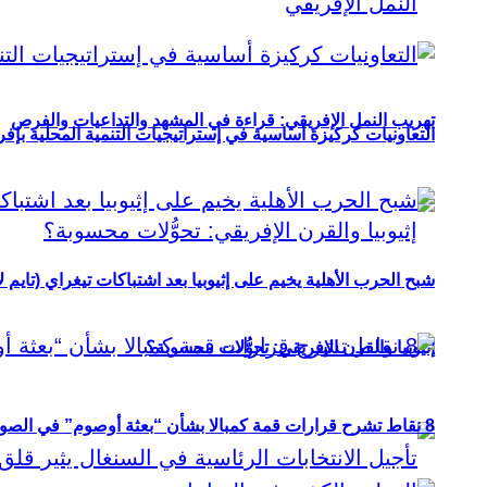
تهريب النمل الإفريقي: قراءة في المشهد والتداعيات والفرص
التعاونيات كركيزة أساسية في إستراتيجيات التنمية المحلية بإفري
شبح الحرب الأهلية يخيم على إثيوبيا بعد اشتباكات تيغراي (تايم ل
إثيوبيا والقرن الإفريقي: تحوُّلات محسوبة؟
8 نقاط تشرح قرارات قمة كمبالا بشأن “بعثة أوصوم” في الصومال؟