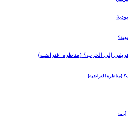
دية؟
رب؟ (مناظرة افتراضية)
 أحمد