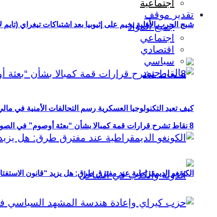
اجتماعية
تقدير موقف
شبح الحرب الأهلية يخيم على إثيوبيا بعد اشتباكات تيغراي (تايم ل
جميع المواد
اجتماعي
اقتصادي
سياسي
كيف تعيد التكنولوجيا العسكرية رسم التحالفات الأمنية في مال
8 نقاط تشرح قرارات قمة كمبالا بشأن “بعثة أوصوم” في الصومال؟
الكونغو الديمقراطية عند مفترق طرق: هل يزيد “قانون الاستفتاء” 