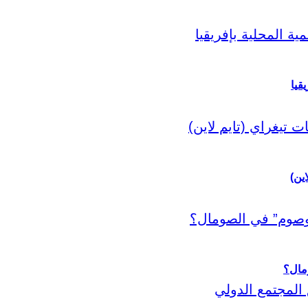
قيا
اين)