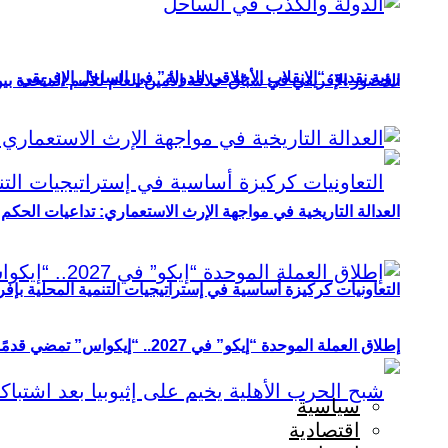
رؤية نقدية: “الانقلاب الأخلاقي للدولة” في الساحل الإفريقي
الحضور الإفريقي في سباق خلافة الأمين العام للأمم المتحدة ب
العدالة التاريخية في مواجهة الإرث الاستعماري: تداعيات الحكم ا
التعاونيات كركيزة أساسية في إستراتيجيات التنمية المحلية بإفري
إطلاق العملة الموحدة “إيكو” في 2027.. “إيكواس” تمضي قدمًا دون انتظار
سياسية
اقتصادية