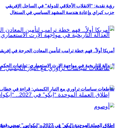
رؤية نقدية: “الانقلاب الأخلاقي للدولة” في الساحل الإفريقي
حزب كيراي وإعادة هندسة المشهد السياسي في السنغال
أمريكا أولاً.. فهم خطة ترامب لتأمين المعادن الحرجة في إفريقي
العدالة التاريخية في مواجهة الإرث الاستعماري: تداعيات الحكم ا
تقاطعات سياسات تراوري مع التيار الكيميتي: قراءة في خطاب و
إطلاق العملة الموحدة “إيكو” في 2027.. “إيكواس” تمضي قدمًا دون انتظار
أوصوم: مستقبل بعثة السلام في الصومال بعد وقف التمويل الأ