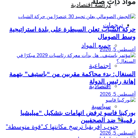
مواد ذات صلة
دراسة اقتصادية
ترجمات
حركة الشباب تعلن السيطرة على بلدة استراتيجية
وسط الصومال
جميع المواد
أغسطس 5, 2026
اجتماعية
السنغال: بدء محاكمة مقربين من “باستيف” بتهمة
إهانة رئيس الدولة
اقتصادية
أغسطس 5, 2026
سياسية
بوركينا فاسو ترفض اتهامات بتشكيل “ميليشيا
رقمية” ضد الصحفيين
أغسطس 5, 2026