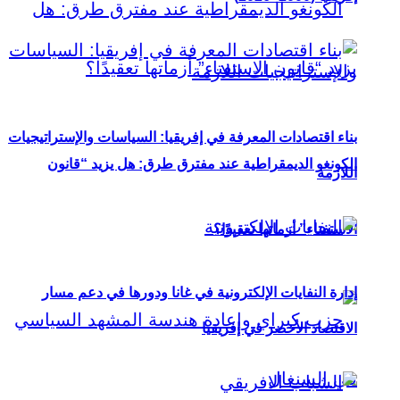
بناء اقتصادات المعرفة في إفريقيا: السياسات والإستراتيجيات
الكونغو الديمقراطية عند مفترق طرق: هل يزيد “قانون
اللازمة
الاستفتاء” أزماتها تعقيدًا؟
إدارة النفايات الإلكترونية في غانا ودورها في دعم مسار
الاقتصاد الأخضر في إفريقيا