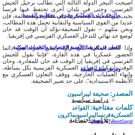
أصبحت النيجر الدولة الثالثة التي تطالب برحيل الجيش
الفرنسي، وحتى في بلدان أخرى تحتفظ فيها فرنسا
بجيب من السيادة العسكرية على شكل قواعد دائمة، فإن
عديدا من القوى السياسية والنقابية تحمل هذه المطالب،
ونحن مثلهم – تقول الصحيفة-نؤكد أن الوقت قد حان
لوضع حد نهائي للتدخل العسكري الفرنسي في إفريقيا.
وإذا كانت الفكرة التي تراود رئيس الدولة هي دائما
القطن في إفريقيا: الأهمية الاقتصادية والتحديات الهيكلية
الحضور عسكريا في هذه القارة، “فإننا نقول للجيش
الفرنسي في إفريقيا إن الوقت قد حان للمغادرة، وحان
الوقت لتفكيك القواعد العسكرية الفرنسية بكل بساطة،
وفرص تعظيم القيمة
وإنهاء العمليات الخارجية، ووقف التعاون العسكري مع
الأنظمة الاستبدادية”، على حد تعبير الصحيفة.
المصدر:
صحيفة ليبراسيون
دراسة سياسية
كلمات مفتاحية:
القواعد
العسكرية
فرنسا
ليبراسيون
ماكرون
دراسة اجتماعية
Share
Tweet
Send