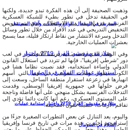
وذهبت الصحيفة إلى أن هذه الفكرة تبدو جديدة، ولكنها
في الحقيقة تدخل في تطور بطيء للشبكة العسكرية
الفرنسية في إفريقيا منذ الاستقلال، حيث يتم تعويض
المدرسة في السنغال: الواقع والتحديات وآفاق المستقبل
التخفيض التدريجي في عدد الأفراد من خلال تطور وسائل
التدخل وسرعة الانتشار من نقاط ارتكاز قليلة، مما يسمح
بعشرات العمليات الخارجية.
وفي الوقت الذي رفضت فيه فرنسا الاستمرار في لعب
دور “شرطي إفريقيا”، فإنها لم تتردد في استغلال القانون
الدولي وإساءة استخدامه، فقد نصبت نظاما هشا في
الكوت ديفوار، وقادت الفوضى في ليبيا التي أسهم
انهيارها في زعزعة استقرار منطقة الساحل، وسعت إلى
فرض حلولها في جمهورية إفريقيا الوسطى، وقدمت
التدخلات الفرنسية بشكل منهجي على أنها فاضلة وناجحة
على المستوى العسكري، رغم أنها كانت دائما تؤدي إلى
متلازمة مقديشو: القرار 2719 واختبار استدامة عمليات
تفاقم الأزمات، حسبما تقول الصحيفة.
واليوم، يعد التنازل عن بعض التطورات الصغيرة جزءًا من
إستراتيجية اختُبرت عدة مرات في تاريخ فرنسا وإفريقيا
السلام في الصومال
الطويل، وهذا يجعل من الممكن الحفاظ على ما يعتبر