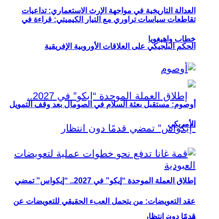
العدالة التاريخية في مواجهة الإرث الاستعماري: تداعيات
تقاطعات سياسات تراوري مع التيار الكيميتي: قراءة في
خطاب واهيغويا
الحكم البلجيكي على العلاقات الأوروبية الإفريقية
أوصوم: مستقبل بعثة السلام في الصومال بعد وقف التمويل
الأمريكي
إطلاق العملة الموحدة “إيكو” في 2027.. “إيكواس” تمضي
عقد التعويضات: من يتحمل العبء الحقيقي للتعويضات عن
قدمًا دون انتظار