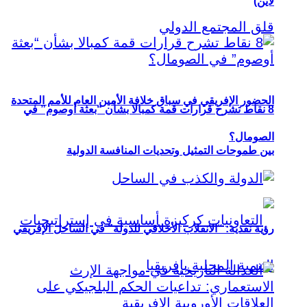
لاين)
الحضور الإفريقي في سباق خلافة الأمين العام للأمم المتحدة
8 نقاط تشرح قرارات قمة كمبالا بشأن “بعثة أوصوم” في
الصومال؟
بين طموحات التمثيل وتحديات المنافسة الدولية
رؤية نقدية: “الانقلاب الأخلاقي للدولة” في الساحل الإفريقي