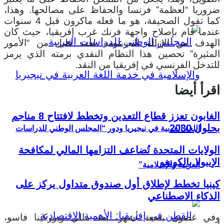
ضروريا “لعظمة” فرنسا والحفاظ على مصالحها. وهذا،
كما تقول الصحيفة، هو ما فعله ماكرون قبل 4 سنوات
عندما قام بإصلاح واجهة فرنك غرب إفريقيا، حيث كان
الهدف من الإزالة المزعومة لعدد قليل من “الأمور
المثيرة” تحصين هذا النظام النقدي برمته الذي يرمز
للتدخل الفرنسي في إفريقيا من النقد.
اقرأ أيضا
الغابون تعزز قطاع التعدين وتخطط لافتتاح 8 مناجم
بحلول 2030
اللغة العربية في نيجيريا ودور “المجلس الوطني للدراسات
الولايات المتحدة تُضاعف التزامها المالي لمكافحة
الإيبولا بالكونغو
العربية والإسلامية”
كينيا تخطط لإطلاق أول صندوق متداول يركز على
الذكاء الاصطناعي
وفي غضون بضعة أشهر، بعد مالي وبوركينا فاسو،