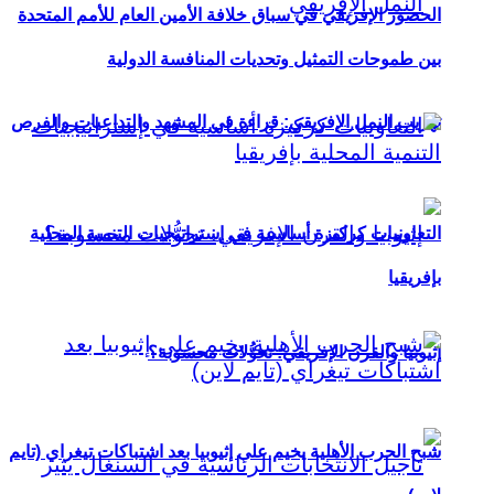
الحضور الإفريقي في سباق خلافة الأمين العام للأمم المتحدة
بين طموحات التمثيل وتحديات المنافسة الدولية
تهريب النمل الإفريقي: قراءة في المشهد والتداعيات والفرص
التعاونيات كركيزة أساسية في إستراتيجيات التنمية المحلية
بإفريقيا
إثيوبيا والقرن الإفريقي: تحوُّلات محسوبة؟
شبح الحرب الأهلية يخيم على إثيوبيا بعد اشتباكات تيغراي (تايم