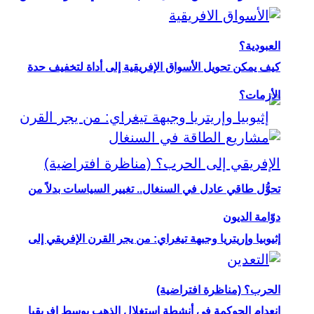
العبودية؟
كيف يمكن تحويل الأسواق الإفريقية إلى أداة لتخفيف حدة
الأزمات؟
تحوُّل طاقي عادل في السنغال.. تغيير السياسات بدلاً من
دوّامة الديون
إثيوبيا وإريتريا وجبهة تيغراي: من يجر القرن الإفريقي إلى
الحرب؟ (مناظرة افتراضية)
انعدام الحوكمة في أنشطة استغلال الذهب بوسط إفريقيا