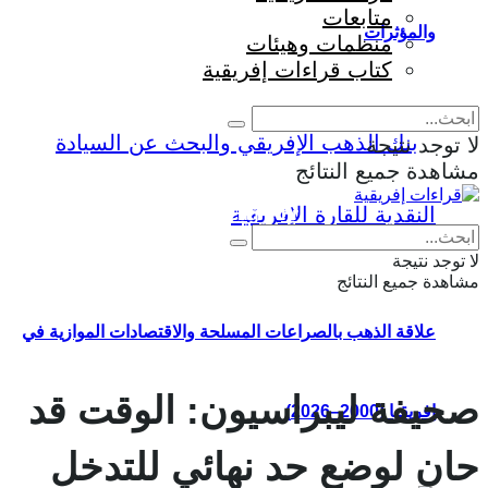
متابعات
والمؤثرات
منظمات وهيئات
كتاب قراءات إفريقية
لا توجد نتيجة
مشاهدة جميع النتائج
Eng
|
Fr
لا توجد نتيجة
مشاهدة جميع النتائج
علاقة الذهب بالصراعات المسلحة والاقتصادات الموازية في
صحيفة ليبراسيون: الوقت قد
إفريقيا (2000–2026)
حان لوضع حد نهائي للتدخل