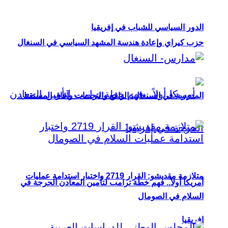
الدور السياسي للشباب في إفريقيا
حزب كيراي وإعادة هندسة المشهد السياسي في السنغال
المدرسة في السنغال: الواقع والتحديات وآفاق المستقبل
متلازمة مقديشو: القرار 2719 واختبار استدامة عمليات
أمريكا أولاً.. فهم خطة ترامب لتأمين المعادن الحرجة في
السلام في الصومال
إفريقيا