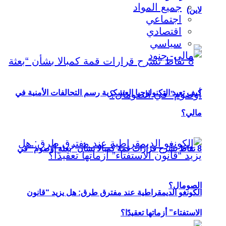
جميع المواد
لاين)
اجتماعي
اقتصادي
سياسي
كيف تعيد التكنولوجيا العسكرية رسم التحالفات الأمنية في
مالي؟
8 نقاط تشرح قرارات قمة كمبالا بشأن “بعثة أوصوم” في
الصومال؟
الكونغو الديمقراطية عند مفترق طرق: هل يزيد “قانون
الاستفتاء” أزماتها تعقيدًا؟