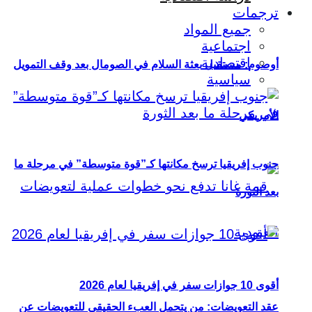
ترجمات
جميع المواد
اجتماعية
اقتصادية
أوصوم: مستقبل بعثة السلام في الصومال بعد وقف التمويل
سياسية
الأمريكي
جنوب إفريقيا ترسخ مكانتها كـ”قوة متوسطة” في مرحلة ما
بعد الثورة
أقوى 10 جوازات سفر في إفريقيا لعام 2026
عقد التعويضات: من يتحمل العبء الحقيقي للتعويضات عن