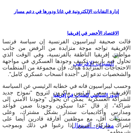
إدارة النفايات الإلكترونية في غانا ودورها في دعم مسار
الاقتصاد الأخضر في إفريقيا
قالت صحيفة ليبراسيون الفرنسية إن سياسة فرنسا
الإفريقية تواجه موجة متزايدة من الرفض من جانب
مواطني إفريقيا الناطقة بالفرنسية، وفي الوقت الذي
تحاول فيه باريس تكييف وجودها العسكري في مواجهة
الاحتجاجات المتزايدة هناك، فإن مجموعة من المنظمات
والشخصيات تدعو إلى “أجندة انسحاب عسكري كامل”.
وحسب ليبراسيون فانه في خطابه الرئيسي عن السياسة
الإفريقية، سعى الرئيس ماكرون لترويج “نموذج جديد
الدور السياسي للشباب في إفريقيا
للشراكة العسكرية” يمكن أن يحول “وجودنا الأمني إلى
شراكة”، إذ قال “غدا سيكون وجودنا ضمن قواعد
ومدارس وأكاديميات ستدار بشكل مشترك، وعلى
مستويات أقل، مع موظفين أفارقة قادرين أيضا على
إشراك شركاء آخرين إذا رغبوا في ذلك وبموجب
شروطهم”.