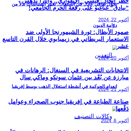
حظر اتحاد “فيسي” الإيفواري.. واتارا يدهس
تحوُّل طاقي عادل في السنغال.. تغيير السياسات بدلاً من
“بيادق” غباغبو على رقعة الحرم الجامعي!
أكتوبر 22, 2024
دوّامة الديون
صمود الأبطال: ثورة الشيمورنجا الأولى ضد
الاستعمار البريطاني في زيمبابوي خلال القرن التاسع
عشر
أكتوبر 20, 2024
الانتخابات التشريعية في السنغال: الرهانات في
مبارزة عن بُعْد بين عثمان سونكو وماكي سال
انعدام الحوكمة في أنشطة استغلال الذهب بوسط إفريقيا
أكتوبر 21, 2024
صناعة الطباعة في إفريقيا جنوب الصحراء وعوامل
دَفْعها
أكتوبر 6, 2024