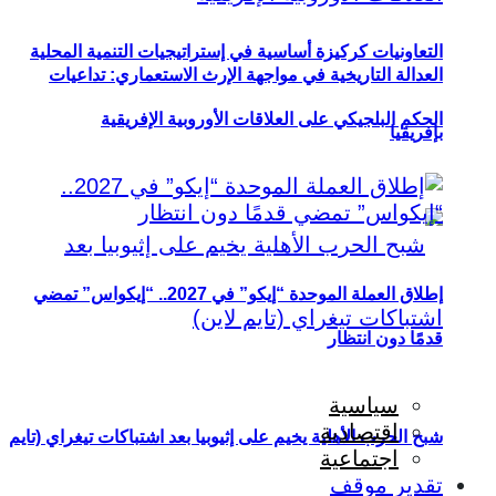
التعاونيات كركيزة أساسية في إستراتيجيات التنمية المحلية
العدالة التاريخية في مواجهة الإرث الاستعماري: تداعيات
الحكم البلجيكي على العلاقات الأوروبية الإفريقية
بإفريقيا
إطلاق العملة الموحدة “إيكو” في 2027.. “إيكواس” تمضي
قدمًا دون انتظار
سياسية
اقتصادية
شبح الحرب الأهلية يخيم على إثيوبيا بعد اشتباكات تيغراي (تايم
اجتماعية
تقدير موقف