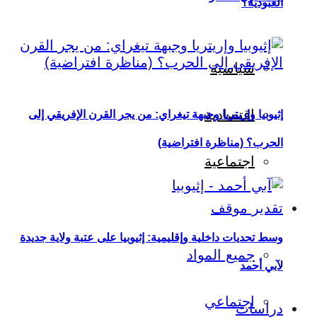
العبودية؟
سياسية
اقتصادية
إثيوبيا وإريتريا وجبهة تيغراي: من يجر القرن الإفريقي إلى
الحرب؟ (مناظرة افتراضية)
اجتماعية
تقدير موقف
وسط تحديات داخلية وإقليمية: إثيوبيا على عتبة ولاية جديدة
جميع المواد
لآبي أحمد
اجتماعي
دراسات