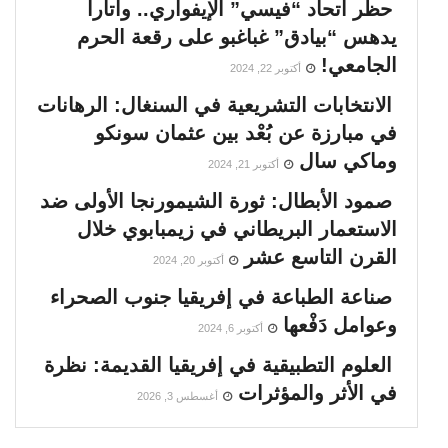
حظر اتحاد “فيسي” الإيفواري.. واتارا
يدهس “بيادق” غباغبو على رقعة الحرم
الجامعي!
أكتوبر 22, 2024
الانتخابات التشريعية في السنغال: الرهانات
في مبارزة عن بُعْد بين عثمان سونكو
وماكي سال
أكتوبر 21, 2024
صمود الأبطال: ثورة الشيمورنجا الأولى ضد
الاستعمار البريطاني في زيمبابوي خلال
القرن التاسع عشر
أكتوبر 20, 2024
صناعة الطباعة في إفريقيا جنوب الصحراء
وعوامل دَفْعها
أكتوبر 6, 2024
العلوم التطبيقية في إفريقيا القديمة: نظرة
في الأثر والمؤثرات
أغسطس 3, 2026