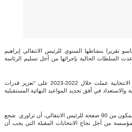
اسو تقريرا بنشاطها السنوي للرئيس الانتقالي إبراهيم
وعدت السلطات الحالية بإجرائها من أجل تسليم الرئاسة
وقال رئيس اللجنة الانتخابية أليزي ويدراوغو إن اللجنة الانتخابية عملت خلال 2022-2023 على “تعزيز قدرات
الاستعداد في أفق تحديد المواعيد النهائية المستقبلية
وأضاف ويدراوغو في تصريح عقب تسليمه تقرير اللجنة المكون من 90 صفحة للرئيس الانتقالي، أن تراوري شجع
 المؤسسة من أجل نجاح الانتخابات المقبلة التي يجب أن