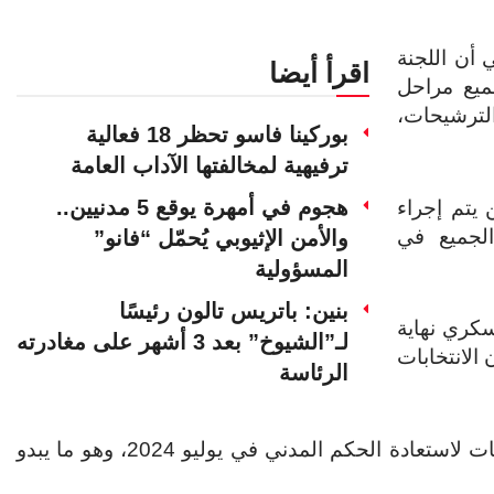
 أن اللجنة
اقرأ أيضا
ميع مراحل
الترشيحات،
بوركينا فاسو تحظر 18 فعالية
ترفيهية لمخالفتها الآداب العامة
هجوم في أمهرة يوقع 5 مدنيين..
 يتم إجراء
الجميع في
والأمن الإثيوبي يُحمّل “فانو”
المسؤولية
بنين: باتريس تالون رئيسًا
كري نهاية
لـ”الشيوخ” بعد 3 أشهر على مغادرته
أن الانتخابات
الرئاسة
وسبق للمجلس العسكري الانتقالي أن تعهد بإجراء انتخابات لاستعادة الحكم المدني في يوليو 2024، وهو ما يبدو