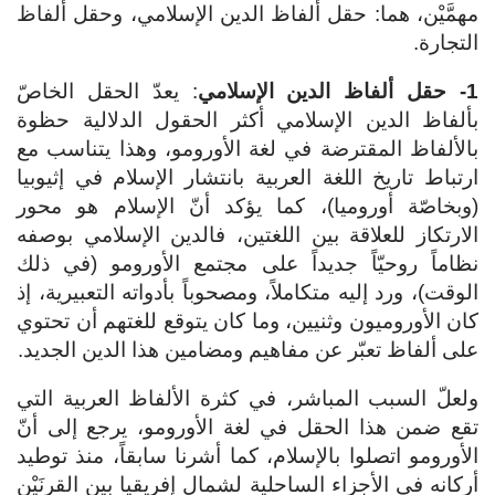
مهمَّيْن، هما: حقل ألفاظ الدين الإسلامي، وحقل ألفاظ
التجارة.
1- حقل ألفاظ الدين الإسلامي
: يعدّ الحقل الخاصّ
بألفاظ الدين الإسلامي أكثر الحقول الدلالية حظوة
بالألفاظ المقترضة في لغة الأورومو، وهذا يتناسب مع
ارتباط تاريخ اللغة العربية بانتشار الإسلام في إثيوبيا
(وبخاصّة أوروميا)، كما يؤكد أنّ الإسلام هو محور
الارتكاز للعلاقة بين اللغتين، فالدين الإسلامي بوصفه
نظاماً روحيّاً جديداً على مجتمع الأورومو (في ذلك
الوقت)، ورد إليه متكاملاً، ومصحوباً بأدواته التعبيرية، إذ
كان الأوروميون وثنيين، وما كان يتوقع للغتهم أن تحتوي
على ألفاظ تعبّر عن مفاهيم ومضامين هذا الدين الجديد.
ولعلّ السبب المباشر، في كثرة الألفاظ العربية التي
تقع ضمن هذا الحقل في لغة الأورومو، يرجع إلى أنّ
الأورومو اتصلوا بالإسلام، كما أشرنا سابقاً، منذ توطيد
أركانه في الأجزاء الساحلية لشمال إفريقيا بين القرنَيْن