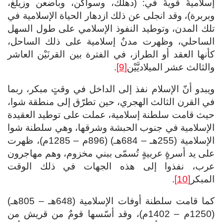
إسلاميةٌ قويةٌ في: (دهلك، وسواكن، وباضعن وزيلغ،
وبربرة)، وقد انجلى عن ذلك ازدهار الحياة الإسلامية في
تلك المدن، وتوطيد النفوذ الإسلامي على طول السهل
الساحلي، وظهرت مدنٌ إسلامية على ذلك الساحل،
كأنها العقد أو الطراز، في الفترة بين القرنَيْن العاشر
والثالث عشر الميلاديَّيْن
[9]
.
ويبدو أنّ الإسلام نفذ إلى الداخل في وقتٍ مبكر، ربما
في القرن الثالث الهجري، حين تطرّق إلى منطقة شوا،
حيث قامت سلطنة إسلامية، عملت على توطيد العقيدة
الإسلامية في جنوب الحبشة وشرقها، وهي سلطنة شوا
الإسلامية (255هـ – 684هـ) (896م – 1285م)، ظهرت
على يد أسرةٍ عربيةٍ تُسمّى ببني مخزوم، وهم مهاجرون
عرب، نفذوا إلى هذه الجهات في ذلك الوقت
المبكر
[10]
.
كما قامت سلطنة أوفات الإسلامية (648هـ – 805هـ)
(1250م – 1402م)، وقد أسّسها قومٌ من قريش من