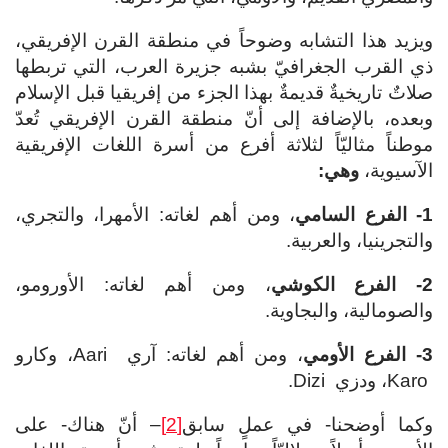
ويزيد هذا التشابه وضوحاً في منطقة القرن الإفريقي،
ذي القرب الجغرافيّ بشبه جزيرة العرب، التي تربطها
صلاتٌ تاريخيةٌ قديمةٌ بهذا الجزء من إفريقيا قبل الإسلام
وبعده، بالإضافة إلى أنّ منطقة القرن الإفريقي تُعدّ
موطناً مثاليّاً لثلاثة أفرع من أسرة اللغات الإفريقية
الآسيوية،
وهي:
1- الفرع السامي
، ومن أهم لغاته: الأمهرا، والتجري،
والتجرينيا، والعربية.
2- الفرع الكوشي
، ومن أهم لغاته: الأورومو،
والصومالية، والبجاوية.
3- الفرع الأومي
، ومن أهم لغاته: آري Aari، وكارو
Karo، ودزي Dizi.
وكما أوضحنا- في عملٍ سابق
[2]
– أنّ هناك- على