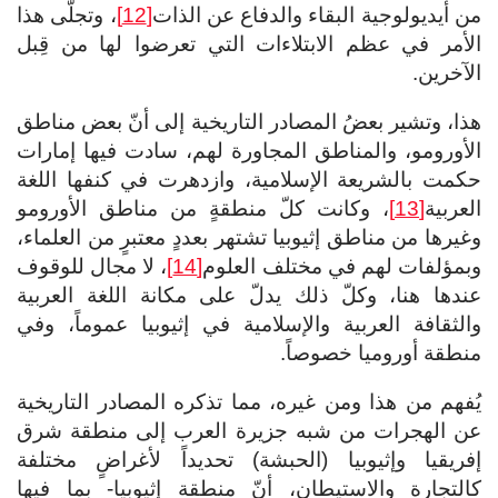
من أيديولوجية البقاء والدفاع عن الذات
[12]
، وتجلّى هذا
الأمر في عظم الابتلاءات التي تعرضوا لها من قِبل
الآخرين.
هذا، وتشير بعضُ المصادر التاريخية إلى أنّ بعض مناطق
الأورومو، والمناطق المجاورة لهم، سادت فيها إمارات
حكمت بالشريعة الإسلامية، وازدهرت في كنفها اللغة
العربية
[13]
، وكانت كلّ منطقةٍ من مناطق الأورومو
وغيرها من مناطق إثيوبيا تشتهر بعددٍ معتبرٍ من العلماء،
وبمؤلفات لهم في مختلف العلوم
[14]
، لا مجال للوقوف
عندها هنا، وكلّ ذلك يدلّ على مكانة اللغة العربية
والثقافة العربية والإسلامية في إثيوبيا عموماً، وفي
منطقة أوروميا خصوصاً.
يُفهم من هذا ومن غيره، مما تذكره المصادر التاريخية
عن الهجرات من شبه جزيرة العرب إلى منطقة شرق
إفريقيا وإثيوبيا (الحبشة) تحديداً لأغراضٍ مختلفة
كالتجارة والاستيطان، أنّ منطقة إثيوبيا- بما فيها