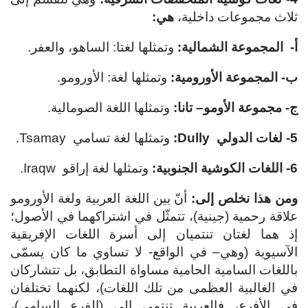
ثلاث مجموعات داخلية،
هي:
أ- المجموعة الشمالية:
وتمثلها لغتا: الساهو، والعفر.
ب- المجموعة الأورومية:
وتمثلها لغة: الأورومو.
ج- مجموعة الأومو– تانا:
وتمثلها اللغة الصومالية.
5- لغات الدولي
Dully
:
وتمثلها لغة تسامي Tsamay.
6- اللغات الكوشية الجنوبية:
وتمثلها لغة إراقو Iraqw.
ومن هذا نخلص إلى:
أنّ بين اللغة العربية ولغة الأورومو
علاقة رحمية (جينية)، تتمثّل في اشتراكهما في الأصول؛
إذ هما لغتان تنتميان إلى أسرة اللغات الإفريقية
الآسيوية (وهي– في الواقع- لا تساوي ما كان يسمّى
باللغات السامية الحامية مساواة التطابق، بل تتشاركان
في الغالبية العظمى من تلك اللغات)، لكنهما تختلفان
في الأفرع، فالعربية تنتمي إلى (الفرع السامي)،