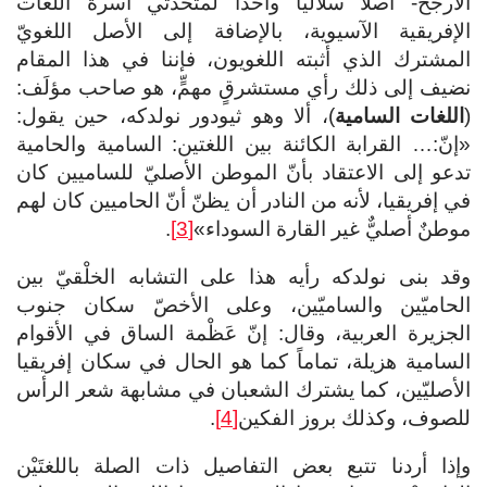
الأرجح- أصلاً سلاليّاً واحداً لمتحدثي أسرة اللغات
الإفريقية الآسيوية، بالإضافة إلى الأصل اللغويّ
المشترك الذي أثبته اللغويون، فإننا في هذا المقام
نضيف إلى ذلك رأي مستشرقٍ مهمٍّ، هو صاحب مؤلَف:
(
اللغات السامية
)، ألا وهو ثيودور نولدكه، حين يقول:
«إنّ:… القرابة الكائنة بين اللغتين: السامية والحامية
تدعو إلى الاعتقاد بأنّ الموطن الأصليّ للساميين كان
في إفريقيا، لأنه من النادر أن يظنّ أنّ الحاميين كان لهم
موطنٌ أصليٌّ غير القارة السوداء»
[3]
.
وقد بنى نولدكه رأيه هذا على التشابه الخلْقيّ بين
الحاميّين والساميّين، وعلى الأخصّ سكان جنوب
الجزيرة العربية، وقال: إنّ عَظْمة الساق في الأقوام
السامية هزيلة، تماماً كما هو الحال في سكان إفريقيا
الأصليّين، كما يشترك الشعبان في مشابهة شعر الرأس
للصوف، وكذلك بروز الفكين
[4]
.
وإذا أردنا تتبع بعض التفاصيل ذات الصلة باللغتَيْن