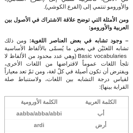
والأورومو تنتمي إلى (الفرع الكوشي).
ومن الأمثلة التي توضح علاقة الاشتراك في الأصول بين
العربية والأورومو:
– وجود تشابه في بعض العناصر اللغوية:
ومن ذلك
تشابه اللغتَيْن في بعض ما يُسمّى بالألفاظ الأساسية
Basic vocabularies (وهي عدد محدود من الألفاظ لا
تلجأ اللغات عموماً لاقتراضها من اللغات الأخرى،
ويفترض أن تكون أصيلة في كلّ لغة، ومن ثمّ تعد معياراً
لقياس درجة التشابه بين اللغات، ولاستنباط صلة
القرابة بينها):
الكلمة العربية
الكلمة الأورومية
أب
aabba/abba/abbi
أرض
ardi