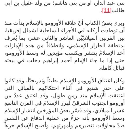
بني عبد الدار، أو من بني هاشم؛ من ولد عقيل بن أبي
طالب
[11]
.
ويرى بعضُ الكتاب أنّ علاقة الأورومو بالإسلام بدأت منذ
أن توطدت أركانه في الأجزاء الساحلية لشمال إفريقيا،
بين القرنين الميلاديَّيْن العاشر والثاني عشر، بما يُعرف
بمنطقة الطراز الإسلامي، وانطلاقاً من هذه الإمارات
أخذ الإسلامُ ينتشر ويكسب مؤيدين له وسط الأورومو،
حتى إذا ما جاء الإمام أحمد إبراهيم دخلت في بيعته
قبائل كاملة.
وكان اعتناق الأورومو للإسلام بطيئاً وتدريجيّاً، وقد كانوا
على حذرٍ شديدٍ في أثناء احتكاكهم بالقبائل التي
اعتنقت الإسلام منذ زمنٍ طويل، وقد اعتنق عددٌ من
أورومو الجنوب الشرقيّ لهرر الإسلامَ في القرن التاسع
عشر الميلادي، وقد فسّر بعضُ المؤرخين انتشار الإسلام
وسط الأورومو بأنه جزءٌ من عملية الدفاع عن النفس
ضدّ محاولات تنصيرهم وأمهرتهم، وأصبح الإسلام جزءاً