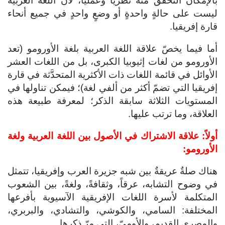
بالإمكان التحقّق منه نظريّاً وعمليّاً، لأنّ اللغة العربية
ليست على حالةٍ واحدةٍ أو وضعٍ واحدٍ في جميع أنحاء
قارة إفريقيا.
أما فيما يخصّ علاقة اللغة العربية بلغة الأورومو (تعد
الأورومو من لغات إثيوبيا الكبرى، بل من اللغات العشر
الأوائل في قائمة اللغات ذات الأكثرية المتحدَّثة في قارة
إفريقيا التي تضمّ أكثر من ألفي لغة)؛ فيمكن تناولها في
المستويات الثلاثة سابقة الذكر؛ لمعرفة طبيعة هذه
العلاقة، وما ترتب عليها.
أولاً:
علاقة الاشتراك في الأصول بين اللغة العربية ولغة
الأورومو:
هناك صلةٌ عريقةٌ بين شبه جزيرة العرب وإفريقيا، تتمثل
في وضوح التشابه، عرقاً، وثقافةً، ولغةً، بين الشعوب
المتكلمة لأسرة اللغات الإفريقية الآسيوية بأفرعها
المختلفة: السامي، والكوشي، والتشادي، والبربري،
والمصري القديم، والأوميّ، التي مرّ ذكرها.