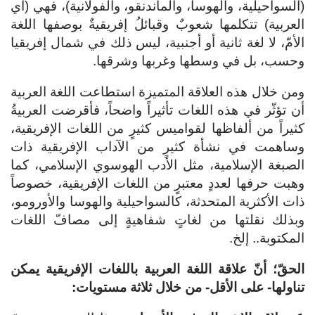
(السواحيلية، والهوسا، والماندنقو، والفولانية)، فهي (أي
العربية) تتكلمها شعوبٌ وقبائلُ إفريقيةٌ بوصفها اللغة
الأمّ، لا لغة ثانية أو أجنبية، ليس ذلك في شمال إفريقيا
وحسب، بل في وسطها وغربها وشرقها.
ومن خلال هذه العلاقة المتميزة استطاعت اللغة العربية
أن تؤثّر في هذه اللغات تأثيراً واضحاً، فأقرضت العربيةُ
كثيراً من ألفاظها لقواميس كثيرٍ من اللغات الإفريقية،
وساهمت في نشأة كثيرٍ من الآداب الإفريقية ذات
الصبغة الإسلامية، مثل الأدب الهوسوي الإسلامي، كما
وهبت حرفها لعددٍ معتبرٍ من اللغات الإفريقية، خصوصاً
ذات الأكثرية المتحدثة، كالسواحيلية والهوسا والأورومو،
وبذلك نقلتها من لغاتٍ شفاهيةٍ إلى مصافّ اللغات
المكتوبة.. إلخ.
الحقّ؛ أنّ علاقة اللغة العربية باللغات الإفريقية يمكن
تناولها- على الأقل- من خلال ثلاثة مستويات: