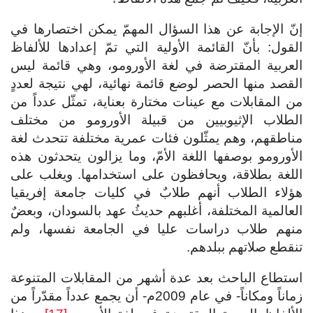
إنّ الإجابة عن هذا السؤال المهمّ يمكن اختصارها في
القول: بأنّ القائمة الأولية التي تمّ إعدادها للألفاظ
العربية المقترضة في لغة الأورومو، وهي قائمة ليس
القصد منها الحصر لوضع قائمة نهائية، لهي نتيجة لعددٍ
من المقابلات مع عينات مختارة بعناية، تمثّل عدداً من
الطلاب الإثيوبيين من قبيلة الأورومو من مختلف
مناطقهم، وهم يمثّلون فئات عمرية مختلفة تتحدث لغة
الأورومو بوصفها اللغة الأمّ، وما يزالون يتحدثون هذه
اللغة بطلاقة، ويحافظون على استخدامها. ويغلب على
هؤلاء الطلاب أنهم طلابٌ في كليات جامعة إفريقيا
العالمية المختلفة، أغلبهم حديثُ عهد بالسودان، وبعضٌ
منهم طلاب دراسات عليا في الجامعة نفسها، ولم
تنقطع صلاتهم ببلدهم.
استطاع الباحث بعد عدة أشهر من المقابلات المتنوعة
زماناً ومكاناً- في عام 2009م- أن يجمع عدداً مقدّراً من