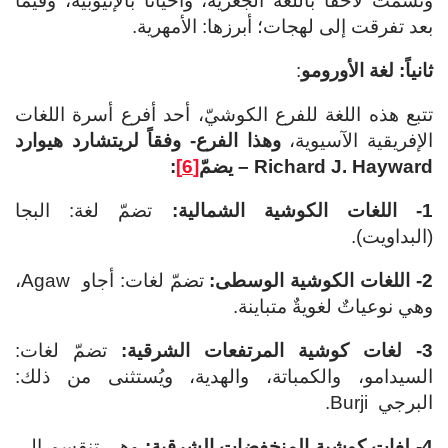
وتسمّت لاحقاً باللغة الجعزية، وأحياناً بالإثيوبية، وفيما
بعد تفرقت إلى لهجات؛ أبرزها: الأمهرية.
ثانياً:
لغة الأورومو
:
تتبع هذه اللغة للفرع الكوشيّ، أحد أفرع أسرة اللغات
الإفريقية الآسيوية،
وهذا الفرع- وفقاً لريتشارد هيوارد
Richard J. Hayward
– يضمّ
[6]
:
1- اللغات الكوشية الشمالية:
تضمّ لغة: البجا
(البداويت).
2- اللغات الكوشية الوسطى:
تضمّ لغات: أجاو Agaw،
وهي نوعياتٌ لغويةٌ متباينة.
3- لغات كوشية المرتفعات الشرقية:
تضمّ لغات:
السيدامو، والكمباتة، والهدية، ويُستثنى من ذلك:
البرجي Burji.
4- لغات كوشية المنخفضات الشرقية:
وهي تنقسم إلى