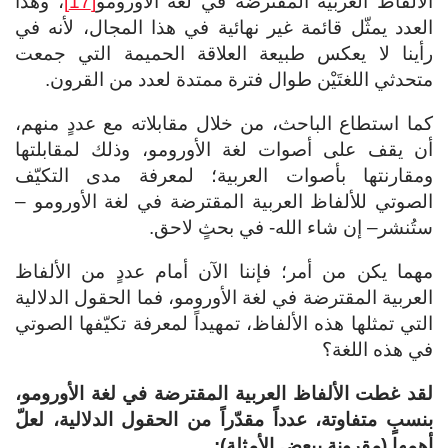
الألفاظ العربية المقترضة في لغة الأورومو
[17]
، وهذا
العدد يمثّل قائمة غير نهائية في هذا المجال، لأنه في
رأينا لا يعكس طبيعة العلاقة الحميمة التي جمعت
متحدثي اللغتَيْن طوال فترة ممتدة لعدد من القرون.
كما استطاع الباحث، من خلال مقابلاته مع عددٍ منهم،
أن يقف على أصوات لغة الأورومو، وذلك لمقابلتها
ومقارنتها بأصوات العربية؛ لمعرفة مدى التكيّف
الصوتي للألفاظ العربية المقترضة في لغة الأورومو –
ستُنشر– إن شاء الله- في بحثٍ لاحق.
مهما يكن من أمر؛ فإننا الآن أمام عددٍ من الألفاظ
العربية المقترضة في لغة الأورومو، فما الحقول الدلالية
التي تمثلها هذه الألفاظ، تمهيداً لمعرفة تكيّفها الصوتي
في هذه اللغة؟
لقد غطت الألفاظ العربية المقترضة في لغة الأورومو،
بنسبٍ متفاوتة، عدداً مقدّراً من الحقول الدلالية، لعلّ
أهمها (مقرونة ببعض الأمثلة):