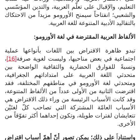
التعليم، والإقبال على تعلّم العربية، والتدين المؤسّسي
والشعبي؛ انفتاحاً سيمنح الأورومو مزيداً من الاحتكاك
بالتقاليد الأدبية المتنوعة للغة العربية.
الألفاظ العربية المقترضة في لغة الأورومو:
تبدو ظاهرة الاقتراض بين اللغات بأنواعها عملية
اجتماعية في بعض مناحيها، وليست لغوية صرفة
[16]
،
ونسبةً للفوارق الحضارية والثقافية الواضحة بين
متحدثي اللغة العربية على امتداداتهم الجغرافية،
ومتحدثي لغة الأورومو في مناطقهم المختلفة، فقد
اقترضت الثانية من الأولى عدداً من الألفاظ المتنوعة،
وقد كانت الأسباب الرئيسة من وراء ذلك الاقتراض هي
الأسباب العامّة المشتركة التي تصاحب كلّ لغتَيْن
تتعايشان لفترات طويلة، وتكون إحداهما أكثر تفوّقاً من
الأخرى.
واستناد
اً
على ذلك؛ يمكن تصور أنّ أهمّ أسباب اقتراض