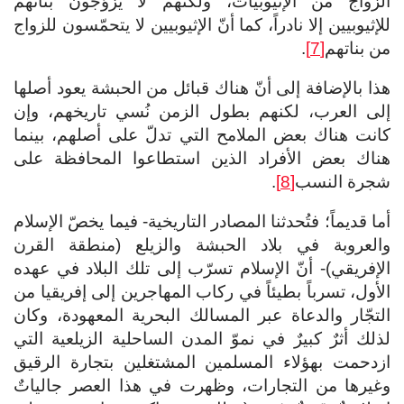
الزواج من الإثيوبيات، ولكنهم لا يزوّجون بناتهم
للإثيوبيين إلا نادراً، كما أنّ الإثيوبيين لا يتحمّسون للزواج
من بناتهم
[7]
.
هذا بالإضافة إلى أنّ هناك قبائل من الحبشة يعود أصلها
إلى العرب، لكنهم بطول الزمن نُسي تاريخهم، وإن
كانت هناك بعض الملامح التي تدلّ على أصلهم، بينما
هناك بعض الأفراد الذين استطاعوا المحافظة على
شجرة النسب
[8]
.
أما قديماً؛ فتُحدثنا المصادر التاريخية- فيما يخصّ الإسلام
والعروبة في بلاد الحبشة والزيلع (منطقة القرن
الإفريقي)- أنّ الإسلام تسرّب إلى تلك البلاد في عهده
الأول، تسرباً بطيئاً في ركاب المهاجرين إلى إفريقيا من
التجّار والدعاة عبر المسالك البحرية المعهودة، وكان
لذلك أثرٌ كبيرٌ في نموّ المدن الساحلية الزيلعية التي
ازدحمت بهؤلاء المسلمين المشتغلين بتجارة الرقيق
وغيرها من التجارات، وظهرت في هذا العصر جالياتٌ