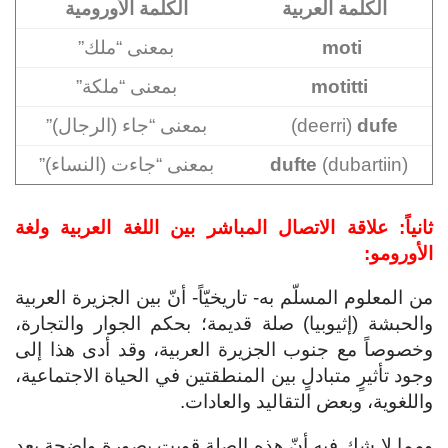
الكلمة العربية
الكلمة الأورومية
moti
بمعنى “ملك”
motitti
بمعنى “ملكة”
dufe
deerri)
)
بمعنى “جاء (الرجال)”
(dubartiin)
dufte
بمعنى “جاءت (النساء)”
ثانياً:
علاقة الاتصال المباشر بين اللغة العربية ولغة
الأورومو:
من المعلوم المسلّم به- تاريخيّاً- أنّ بين الجزيرة العربية
والحبشة (إثيوبيا) صلة قديمة؛ بحكم الجوار والتجارة،
وخصوصاً مع جنوب الجزيرة العربية، وقد أدى هذا إلى
وجود تأثيرٍ متبادلٍ بين المنطقتين في الحياة الاجتماعية،
واللغوية، وبعض التقاليد والعادات.
ومما لا شك فيه أنّ هذه الصلة قويت بصورةٍ واضحةٍ بعد