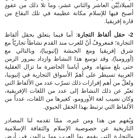
الميلاديَّيْن العاشر والثاني عشر، وما تلا ذلك من عقودٍ
أصبح فيها للإسلام مكانة عظيمة في تلك البقاع من
قارة إفريقيا.
2- حقل ألفاظ التجارة
: أما فيما يتعلق بحقل ألفاظ
التجارة؛ فمعروفٌ أنّ للعرب منذ القدم نشاطاً تجاريّاً مع
شرق إفريقيا ومع الحبشة (إثيوبيا)، وبالتالي مع
(أوروميا)، وقد توسع هذا النشاط وازداد بمرور الزمن
حتى بلغ منتهاه. وفي أيامنا الحاضرة ما تزال العقلية
العربية تسيطر على أهمّ الأسواق التجارية في إثيوبيا،
ولعلّ من أهم إفرازات ذلك تسرّب عدد من الألفاظ التي
تعبّر عن ذلك النشاط إلى عدد من اللغات الإفريقية،
وكان نصيب لغة الأورومو، كغيرها من اللغات، عدداً من
الألفاظ التي ترتبط بهذا الحقل الحيوي.
ويُفهم من هذا ومن غيره، ممّا تقدمه لنا المصادر
التاريخية عن خصوصية الإسلام والثقافة الإسلامية
والتجارة التي يقوم بها العرب وما يزالون في أرض