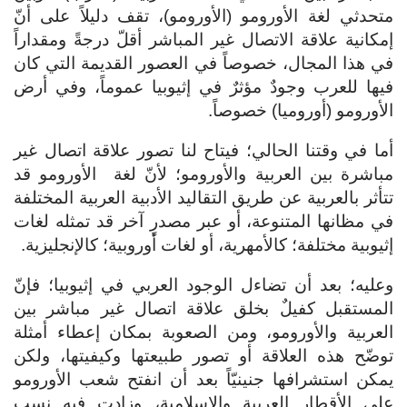
متحدثي لغة الأورومو (الأورومو)، تقف دليلاً على أنّ
إمكانية علاقة الاتصال غير المباشر أقلّ درجةً ومقداراً
في هذا المجال، خصوصاً في العصور القديمة التي كان
فيها للعرب وجودٌ مؤثرٌ في إثيوبيا عموماً، وفي أرض
الأورومو (أوروميا) خصوصاً.
أما في وقتنا الحالي؛ فيتاح لنا تصور علاقة اتصال غير
مباشرة بين العربية والأورومو؛ لأنّ لغة الأورومو قد
تتأثر بالعربية عن طريق التقاليد الأدبية العربية المختلفة
في مظانها المتنوعة، أو عبر مصدرٍ آخر قد تمثله لغات
إثيوبية مختلفة؛ كالأمهرية، أو لغات أوروبية؛ كالإنجليزية.
وعليه؛ بعد أن تضاءل الوجود العربي في إثيوبيا؛ فإنّ
المستقبل كفيلٌ بخلق علاقة اتصال غير مباشر بين
العربية والأورومو، ومن الصعوبة بمكان إعطاء أمثلة
توضّح هذه العلاقة أو تصور طبيعتها وكيفيتها، ولكن
يمكن استشرافها جنينيّاً بعد أن انفتح شعب الأورومو
على الأقطار العربية والإسلامية، وزادت فيه نسب