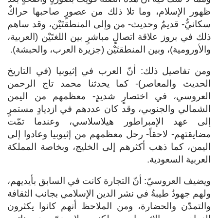
ظهور الإسلام، وما تلا ذلك من عصورٍ صاحبها حراكٌ
سكانيٌّ- قديمٌ وحديث- من وإلى المنطقتَيْن، وقد ساهم
ذلك في بروز علاقة اتصالٍ مباشرٍ بين اللغتَيْن (العربية،
والأورومية)، وبين المنطقتَيْن (جزيرة العرب، والحبشة).
ومن تفاصيل ذلك: أنّ العرب في إثيوبيا (في التاريخ
الحديث والمعاصر)- كما يحدثنا محمد تاج الرحمن
العروسي، في اختصارٍ شديدٍ- معظمهم من اليمن
الشمالي والجنوبي، وقد كان عددهم في ازديادٍ مستمرٍ
إلى عهد الإمبراطور هيلاسلاسي، وعندما تمّت
مضايقتهم- لاحقاً- رحل معظمهم من إثيوبيا وعادوا إلى
اليمن، كما ذهب أكثرهم إلى الخليج، وبخاصة المملكة
العربية السعودية.
ويضيف العروسيّ: أنّ التجارة كانت في السابق بأيديهم،
ولهم جهودٌ طيبةٌ في نشر الدين الإسلامي بجانب الثقافة
والتمدّن والحضارة، ومن الملاحظ أنهم كانوا يكثرون