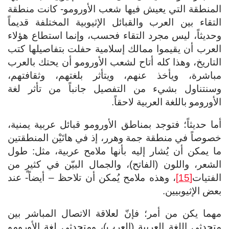
المنطقة التي يعيش فيها شعب الأورومو- كانت منطقة
التقاء بين العرب والقبائل الإثيوبية المختلفة قديماً
وحديثاً، ليس مجرد التقاء فحسب، وإنما استطاع هؤلاء
العرب أن يقيموا ممالك إسلامية حفلت بتفاصيلها كتب
التاريخ، وهذا كله أتاح لشعب الأورومو أن يحتك بالعرب
مباشرة، ويأخذ عنهم، ويتأثر بلغتهم، وثقافتهم،
وسنتناول بشيء من التفصيل جانباً من تأثر لغة
الأورومو باللغة العربية لاحقاً.
أما حديثاً؛ فتوجد بمناطق الأورومو قبائل عربية يمنية،
خصوصاً في منطقة جمة وهرر، إذ في هاتَيْن المنطقتين
ما يمكن أن يُشار إليه بأنها ملامح عربية، مثل: طول
الشعر، واللون (الفاتح)، والجمال البيّن في كثيرٍ من
الفتيات
[15]
، وهذه ملامح يُمكن أن تلاحظ – أيضاً- عند
بعض الإثيوبيين.
مهما يكن من أمر؛ فإنّ لعلاقة الاتصال المباشر بين
متحدثي اللغة العربية (العرب)، ومتحدثي لغة الأورومو