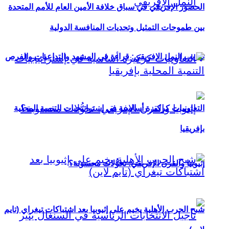
الحضور الإفريقي في سباق خلافة الأمين العام للأمم المتحدة
بين طموحات التمثيل وتحديات المنافسة الدولية
تهريب النمل الإفريقي: قراءة في المشهد والتداعيات والفرص
التعاونيات كركيزة أساسية في إستراتيجيات التنمية المحلية
بإفريقيا
إثيوبيا والقرن الإفريقي: تحوُّلات محسوبة؟
شبح الحرب الأهلية يخيم على إثيوبيا بعد اشتباكات تيغراي (تايم