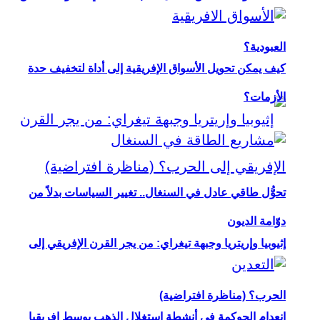
العبودية؟
كيف يمكن تحويل الأسواق الإفريقية إلى أداة لتخفيف حدة
الأزمات؟
تحوُّل طاقي عادل في السنغال.. تغيير السياسات بدلاً من
دوّامة الديون
إثيوبيا وإريتريا وجبهة تيغراي: من يجر القرن الإفريقي إلى
الحرب؟ (مناظرة افتراضية)
انعدام الحوكمة في أنشطة استغلال الذهب بوسط إفريقيا