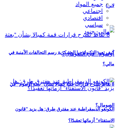
جميع المواد
لاين)
اجتماعي
اقتصادي
سياسي
كيف تعيد التكنولوجيا العسكرية رسم التحالفات الأمنية في
مالي؟
8 نقاط تشرح قرارات قمة كمبالا بشأن “بعثة أوصوم” في
الصومال؟
الكونغو الديمقراطية عند مفترق طرق: هل يزيد “قانون
الاستفتاء” أزماتها تعقيدًا؟