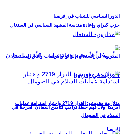
الدور السياسي للشباب في إفريقيا
حزب كيراي وإعادة هندسة المشهد السياسي في السنغال
المدرسة في السنغال: الواقع والتحديات وآفاق المستقبل
متلازمة مقديشو: القرار 2719 واختبار استدامة عمليات
أمريكا أولاً.. فهم خطة ترامب لتأمين المعادن الحرجة في
السلام في الصومال
إفريقيا