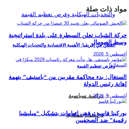
مواد ذات صلة
حركة الشباب تعلن السيطرة على بلدة استراتيجية
وسط الصومال
القطن في إفريقيا: الأهمية الاقتصادية والتحديات الهيكلية
أغسطس 5, 2026
وفرص تعظيم القيمة
السنغال: بدء محاكمة مقربين من “باستيف” بتهمة
إهانة رئيس الدولة
دراسة سياسية
أغسطس 5, 2026
بوركينا فاسو ترفض اتهامات بتشكيل “ميليشيا
دراسة اجتماعية
رقمية” ضد الصحفيين