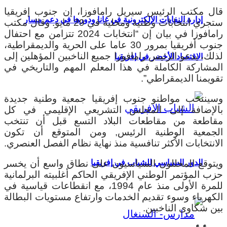
قال مكتب الرئيس سيريل رامافوزا، إن جنوب إفريقيا
إدارة النفايات الإلكترونية في غانا ودورها في دعم مسار
ستجري انتخابات وطنية ومحلية في 29 مايو. وقال مكتب
رامافوزا في بيان إن “انتخابات 2024 تتزامن مع احتفال
جنوب أفريقيا بمرور 30 عاما على الحرية والديمقراطية،
لذلك، يدعو الرئيس رامافوزا جميع الناخبين المؤهلين إلى
الاقتصاد الأخضر في إفريقيا
المشاركة الكاملة في هذا المعلم المهم والتاريخي في
تقويمنا الديمقراطي”.
وسينتخب مواطنو جنوب إفريقيا جمعية وطنية جديدة
بالإضافة إلى المجلس التشريعي الإقليمي في كل
مقاطعة من مقاطعات البلاد التسع قبل أن تنتخب
الجمعية الوطنية الرئيس, ومن المتوقع أن تكون
الانتخابات الأكثر تنافسية منذ نهاية نظام الفصل العنصري.
الدور السياسي للشباب في إفريقيا
ويتوقع المحللون السياسيون على نطاق واسع أن يخسر
حزب المؤتمر الوطني الإفريقي الحاكم أغلبيته البرلمانية
للمرة الأولى منذ عام 1994، مع انقطاعات قياسية في
الكهرباء وسوء تقديم الخدمات وارتفاع مستويات البطالة
بين شكاوى الناخبين.