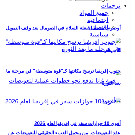
ترجمات
جميع المواد
اجتماعية
اقتصادية
أوصوم: مستقبل بعثة السلام في الصومال بعد وقف التمويل
سياسية
الأمريكي
جنوب إفريقيا ترسخ مكانتها كـ”قوة متوسطة” في مرحلة ما
بعد الثورة
أقوى 10 جوازات سفر في إفريقيا لعام 2026
عقد التعويضات: من يتحمل العبء الحقيقي للتعويضات عن