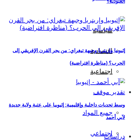
العبودية؟
سياسية
اقتصادية
إثيوبيا وإريتريا وجبهة تيغراي: من يجر القرن الإفريقي إلى
الحرب؟ (مناظرة افتراضية)
اجتماعية
تقدير موقف
وسط تحديات داخلية وإقليمية: إثيوبيا على عتبة ولاية جديدة
جميع المواد
لآبي أحمد
اجتماعي
دراسات