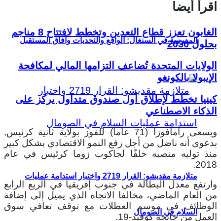
اقرأ أيضا
الغابون تعزز قطاع التعدين وتخطط لافتتاح 8 مناجم
المدرسة في السنغال: الواقع والتحديات وآفاق المستقبل
بحلول 2030
الولايات المتحدة تُضاعف التزامها المالي لمكافحة
الإيبولا بالكونغو
كينيا تخطط لإطلاق أول صندوق متداول يركز على
الذكاء الاصطناعي
ويسعى رامافوزا (71 عاما) للفوز بولاية ثانية كرئيس,
بدعوى أنه ناضل من أجل رفع النمو الاقتصادي بشكل كبير
منذ توليه منصبه خلفًا لجاكوب زوما كرئيس في عام
2018.
متلازمة مقديشو: القرار 2719 واختبار استدامة عمليات
وارتفع معدل البطالة في جنوب إفريقيا في الربع الرابع
من العام الماضي، مخالفا الاتجاه الذي يميل إلى إضافة
الوظائف في موسم العطلات مع توقف تعافي سوق
السلام في الصومال
العمل من جائحة كوفيد-19.