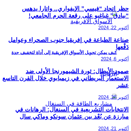
حظر اتحاد “فيسي” الإيفواري.. واتارا يدهس
“بيادق” غباغبو على رقعة الحرم الجامعي!
أكتوبر 22, 2024
صناعة الطباعة في إفريقيا جنوب الصحراء وعوامل
دَفْعها
كيف يمكن تحويل الأسواق الإفريقية إلى أداة لتخفيف حدة
أكتوبر 6, 2024
صمود الأبطال: ثورة الشيمورنجا الأولى ضد
الأزمات؟
الاستعمار البريطاني في زيمبابوي خلال القرن التاسع
عشر
أكتوبر 20, 2024
الانتخابات التشريعية في السنغال: الرهانات في
مبارزة عن بُعْد بين عثمان سونكو وماكي سال
أكتوبر 21, 2024