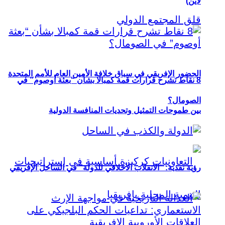
لاين)
الحضور الإفريقي في سباق خلافة الأمين العام للأمم المتحدة
8 نقاط تشرح قرارات قمة كمبالا بشأن “بعثة أوصوم” في
الصومال؟
بين طموحات التمثيل وتحديات المنافسة الدولية
رؤية نقدية: “الانقلاب الأخلاقي للدولة” في الساحل الإفريقي