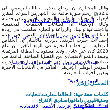
وقال المحللون إن ارتفاع معدل البطالة الرسمي إلى
32.1%، رسم صورة قاتمة قبل أشهر من الموعد المقرر
لإجراء الانتخابات الوطنية والمحلية. وأظهر عرض قدمته
وكالة الإحصاء أن قطاعات الخدمات المجتمعية
والاجتماعية والبناء والزراعة والتجارة ساهمت في زيادة
البطالة. وقالت رئيسة إحصاءات العمل في هيئة
إحصاءات جنوب أفريقيا، ديزيريه ماناميلا، إن انخفاض
التوظيف في قطاع التجارة في الربع الأخير من عام
2023 كان غير عادي. وتعد مستويات البطالة المرتفعة
وضعف النمو الاقتصادي من القضايا الساخنة الدائمة في
صناديق الاقتراع، مما أدى إلى تراجع الدعم لحزب
اللغة العربية في نيجيريا ودور “المجلس الوطني للدراسات
المؤتمر الوطني الإفريقي الحاكم في الانتخابات الأخيرة
وتعزيز أحزاب المعارضة.
العربية والإسلامية”
المصدر:
رويترز
كلمات مفتاحية:
البطالة
المعارضة
انتخابات
وطنية
سيريل رامافوزا
صناديق الاقتراع
Share
Tweet
Send