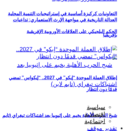
التعاونيات كركيزة أساسية في إستراتيجيات التنمية المحلية
العدالة التاريخية في مواجهة الإرث الاستعماري: تداعيات
الحكم البلجيكي على العلاقات الأوروبية الإفريقية
بإفريقيا
إطلاق العملة الموحدة “إيكو” في 2027.. “إيكواس” تمضي
قدمًا دون انتظار
سياسية
اقتصادية
شبح الحرب الأهلية يخيم على إثيوبيا بعد اشتباكات تيغراي (تايم
اجتماعية
تقدير موقف