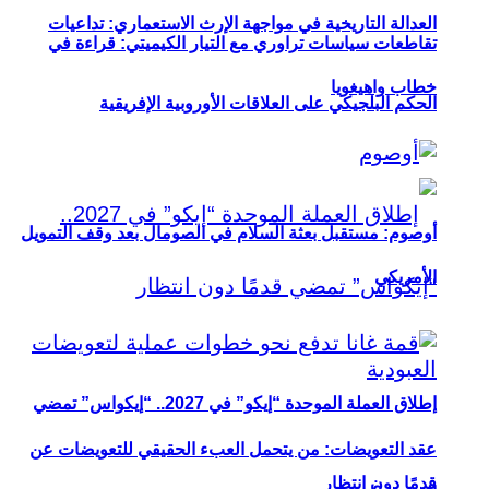
العدالة التاريخية في مواجهة الإرث الاستعماري: تداعيات
تقاطعات سياسات تراوري مع التيار الكيميتي: قراءة في
خطاب واهيغويا
الحكم البلجيكي على العلاقات الأوروبية الإفريقية
أوصوم: مستقبل بعثة السلام في الصومال بعد وقف التمويل
الأمريكي
إطلاق العملة الموحدة “إيكو” في 2027.. “إيكواس” تمضي
عقد التعويضات: من يتحمل العبء الحقيقي للتعويضات عن
قدمًا دون انتظار