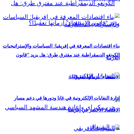
بناء اقتصادات المعرفة في إفريقيا: السياسات والإستراتيجيات
الكونغو الديمقراطية عند مفترق طرق: هل يزيد “قانون
اللازمة
الاستفتاء” أزماتها تعقيدًا؟
إدارة النفايات الإلكترونية في غانا ودورها في دعم مسار
الاقتصاد الأخضر في إفريقيا