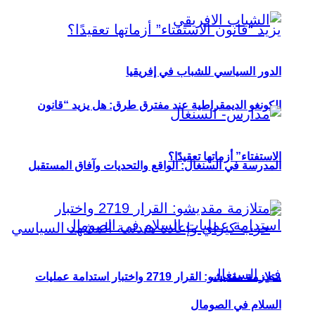
الدور السياسي للشباب في إفريقيا
الكونغو الديمقراطية عند مفترق طرق: هل يزيد “قانون
الاستفتاء” أزماتها تعقيدًا؟
المدرسة في السنغال: الواقع والتحديات وآفاق المستقبل
متلازمة مقديشو: القرار 2719 واختبار استدامة عمليات
السلام في الصومال