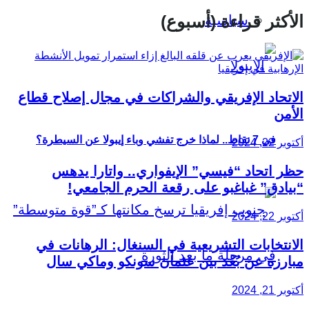
الأكثر قراءة (أسبوع)
سياسية
الاتحاد الإفريقي والشراكات في مجال إصلاح قطاع
الأمن
في 7 نقاط.. لماذا خرج تفشي وباء إيبولا عن السيطرة؟
أكتوبر 22, 2024
حظر اتحاد “فيسي” الإيفواري.. واتارا يدهس
“بيادق” غباغبو على رقعة الحرم الجامعي!
أكتوبر 22, 2024
الانتخابات التشريعية في السنغال: الرهانات في
مبارزة عن بُعْد بين عثمان سونكو وماكي سال
أكتوبر 21, 2024