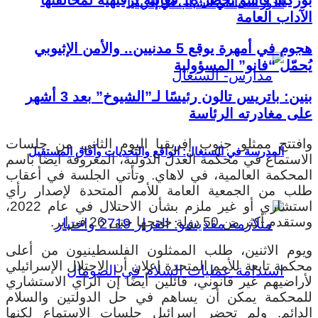
الدور السياسي للشباب في إفريقيا
الآداب العامة
هجوم في أمهرة يوقع 5 مدنيين.. والأمن الإثيوبي
يُحمّل “فانو” المسؤولية
بنين: باتريس تالون رئيسًا لـ”الشيوخ” بعد 3 أشهر
على مغادرته الرئاسة
وافتتح ممثلو جنوب إفريقيا اليوم الثاني من جلسات
المدرسة في السنغال: الواقع والتحديات وآفاق المستقبل
الاستماع في محكمة العدل الدولية، المعروفة أيضًا باسم
المحكمة العالمية، في لاهاي. وتأتي الجلسة في أعقاب
طلب من الجمعية العامة للأمم المتحدة لإصدار رأي
استشاري أو غير ملزم بشأن الاحتلال في عام 2022،
وستقدم أكثر من 50 دولة حججها حتى 26 فبراير.
ويوم الاثنين، طلب الممثلون الفلسطينيون من أعلى
محكمة تابعة للأمم المتحدة إعلان أن الاحتلال الإسرائيلي
لأراضيهم غير قانوني، قائلين أيضًا إن الرأي الاستشاري
للمحكمة يمكن أن يساهم في حل الدولتين والسلام
الدائم. ولم تحضر إسرائيل جلسات الاستماع لكنها