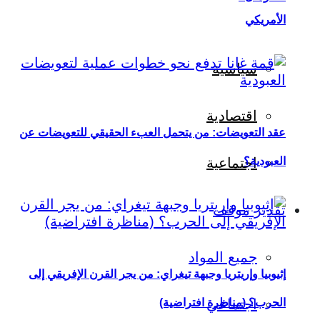
الأمريكي
سياسية
اقتصادية
عقد التعويضات: من يتحمل العبء الحقيقي للتعويضات عن
العبودية؟
اجتماعية
تقدير موقف
جميع المواد
إثيوبيا وإريتريا وجبهة تيغراي: من يجر القرن الإفريقي إلى
اجتماعي
الحرب؟ (مناظرة افتراضية)