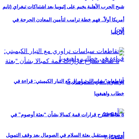
شبح الحرب الأهلية يخيم على إثيوبيا بعد اشتباكات تيغراي (تايم
أمريكا أولاً.. فهم خطة ترامب لتأمين المعادن الحرجة في
لاين)
إفريقيا
تقاطعات سياسات تراوري مع التيار الكيميتي: قراءة في
خطاب واهيغويا
8 نقاط تشرح قرارات قمة كمبالا بشأن “بعثة أوصوم” في
أوصوم: مستقبل بعثة السلام في الصومال بعد وقف التمويل
الصومال؟