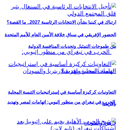
ارتباك في كينيا بشأن الانتخابات الرئاسية 2027.. ما القصة؟
الحضور الإفريقي في سباق خلافة الأمين العام للأمم المتحدة
بين طموحات التمثيل وتحديات المنافسة الدولية
التعاونيات كركيزة أساسية في إستراتيجيات التنمية المحلية
الحرب في تيغراي من منظور إثيوبي: اتهامات لمصر وتهديد
بإفريقيا
لإريتريا والسودان