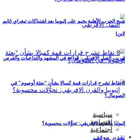
شبح الحرب الأهلية يخيم على إثيوبيا بعد اشتباكات تيغراي (تايم
لاين)
تهريب النمل الإفريقي: قراءة في المشهد والتداعيات والفرص
8 نقاط تشرح قرارات قمة كمبالا بشأن “بعثة أوصوم” في
الصومال؟
سياسية
اقتصادية
إثيوبيا والقرن الإفريقي: تحوُّلات محسوبة؟
اجتماعية
تقدير موقف