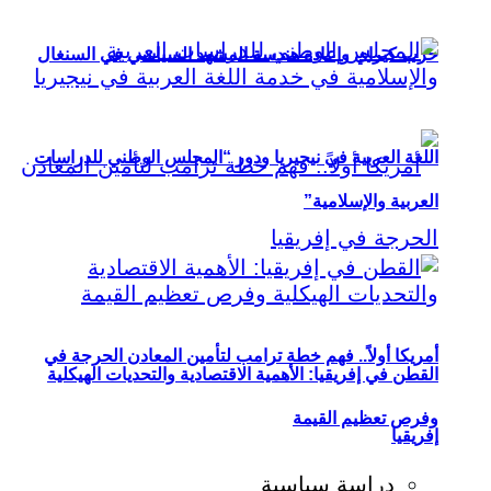
حزب كيراي وإعادة هندسة المشهد السياسي في السنغال
اللغة العربية في نيجيريا ودور “المجلس الوطني للدراسات
العربية والإسلامية”
أمريكا أولاً.. فهم خطة ترامب لتأمين المعادن الحرجة في
القطن في إفريقيا: الأهمية الاقتصادية والتحديات الهيكلية
وفرص تعظيم القيمة
إفريقيا
دراسة سياسية