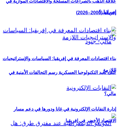
علاقة الذهب بالصراعات المسلحة والاقتصادات الموازية في
إسرائيل؟
إفريقيا (2000–2026)
بناء اقتصادات المعرفة في إفريقيا: السياسات والإستراتيجيات
اللازمة
كيف تعيد التكنولوجيا العسكرية رسم التحالفات الأمنية في
مالي؟
إدارة النفايات الإلكترونية في غانا ودورها في دعم مسار
الاقتصاد الأخضر في إفريقيا