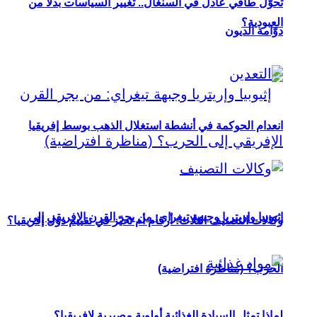
تحوُّل طاقي عادل في السنغال.. تغيير السياسات بدلاً من
العبودية؟
دوّامة الديون
انعدام الحوكمة في أنشطة استغلال الذهب بوسط إفريقيا
إثيوبيا وإريتريا وجبهة تيغراي: من يجر القرن الإفريقي إلى
وكالات التصنيف الثلاث: أرقام أم تحيّز في تقييم دول إفريقيا؟
الحرب؟ (مناظرة افتراضية)
لماذا تمثل السيادة الغذائية أولوية مصيرية لإفريقيا؟