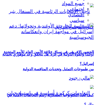
جميع المواد
اجتماعي
اقتصادي
سياسي
الحضور الإفريقي في سباق خلافة الأمين العام للأمم المتحدة
أوغندا والقوة الدولية في غزة: هل يتحقق وعد موهوزي بحماية
إسرائيل؟
بين طموحات التمثيل وتحديات المنافسة الدولية
كيف تعيد التكنولوجيا العسكرية رسم التحالفات الأمنية في
مالي؟