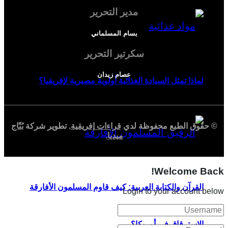
مدير التحرير
بسام المسلماني
سكرتير التحرير
عصام زيدان
لماذا تمثل السيادة الغذائية أولوية مصيرية لإفريقيا؟
© حقوق الطبع محفوظة لدي
قراءات إفريقية
. تطوير شركة
بُنّاج
ميديا
.
Welcome Back!
القرآن والكتابة العربية: كيف قاوم المسلمون الأفارقة
Login to your account below
الاسترقاق في أمريكا؟