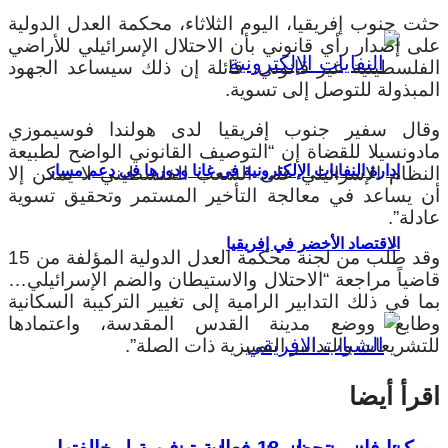
حثت جنوب إفريقيا، اليوم الثلاثاء، محكمة العدل الدولية
على إصدار رأي قانوني بأن الاحتلال الإسرائيلي للأراضي
الفلسطينية غير قانوني، قائلة إن ذلك سيساعد الجهود
المبذولة للتوصل إلى تسوية.
وقال سفير جنوب إفريقيا لدى هولندا فوسيموزي
مادونسيلا للقضاة إن “التوصيف القانوني الواضح لطبيعة
إدارة النفايات الإلكترونية في غانا ودورها في دعم مسار
النظام الإسرائيلي على الشعب الفلسطيني لا يمكن إلا
أن يساعد في معالجة التأخير المستمر وتحقيق تسوية
عادلة”.
الاقتصاد الأخضر في إفريقيا
وقد طُلب من لجنة محكمة العدل الدولية المؤلفة من 15
قاضياً مراجعة “الاحتلال والاستيطان والضم الإسرائيلي…
بما في ذلك التدابير الرامية إلى تغيير التركيبة السكانية
وطابع ووضع مدينة القدس المقدسة، واعتمادها
للتشريعات والتدابير التمييزية ذات الصلة”.
اقرأ أيضا
بوركينا فاسو تحظر 18 فعالية ترفيهية لمخالفتها