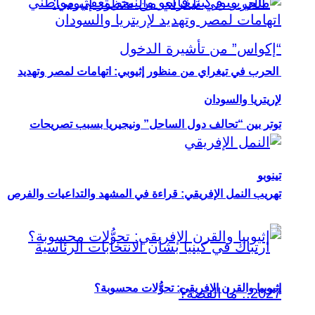
الحرب في تيغراي من منظور إثيوبي: اتهامات لمصر وتهديد
لإريتريا والسودان
توتر بين “تحالف دول الساحل” ونيجيريا بسبب تصريحات
تينوبو
تهريب النمل الإفريقي: قراءة في المشهد والتداعيات والفرص
إثيوبيا والقرن الإفريقي: تحوُّلات محسوبة؟