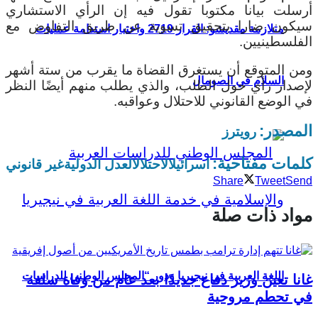
أرسلت بيانا مكتوبا تقول فيه إن الرأي الاستشاري
سيكون ضارا بتحقيق تسوية عن طريق التفاوض مع
متلازمة مقديشو: القرار 2719 واختبار استدامة عمليات
الفلسطينيين.
ومن المتوقع أن يستغرق القضاة ما يقرب من ستة أشهر
السلام في الصومال
لإصدار رأي حول الطلب، والذي يطلب منهم أيضًا النظر
في الوضع القانوني للاحتلال وعواقبه.
المصدر:
رويترز
كلمات مفتاحية:
اسرائيل
الاحتلال
العدل الدولية
غير قانوني
Share
Tweet
Send
مواد ذات صلة
اللغة العربية في نيجيريا ودور “المجلس الوطني للدراسات
غانا تعين وزير دفاع جديدًا بعد عام من وفاة سلفه
في تحطم مروحية