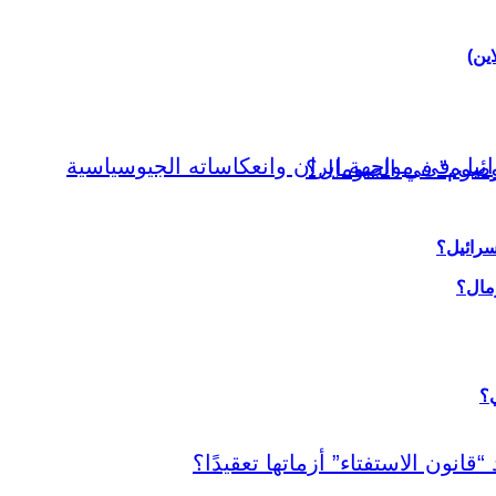
اين)
سرائيل؟
ي؟