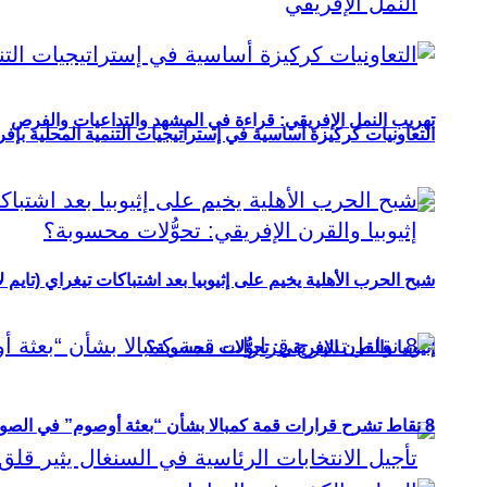
تهريب النمل الإفريقي: قراءة في المشهد والتداعيات والفرص
التعاونيات كركيزة أساسية في إستراتيجيات التنمية المحلية بإفري
شبح الحرب الأهلية يخيم على إثيوبيا بعد اشتباكات تيغراي (تايم ل
إثيوبيا والقرن الإفريقي: تحوُّلات محسوبة؟
8 نقاط تشرح قرارات قمة كمبالا بشأن “بعثة أوصوم” في الصومال؟