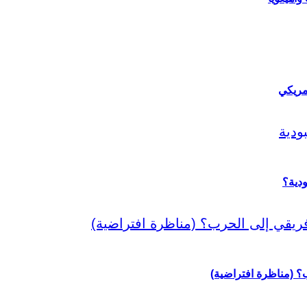
مريكي
دية؟
رب؟ (مناظرة افتراضية)