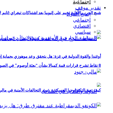
اجتماعية
تقدير موقف
شبح الحرب الأهلية يخيم على إثيوبيا بعد اشتباكات تيغراي (تايم ل
جميع المواد
اجتماعي
اقتصادي
سياسي
أوغندا والقوة الدولية في غزة: هل يتحقق وعد موهوزي بحماية إ
8 نقاط تشرح قرارات قمة كمبالا بشأن “بعثة أوصوم” في الصومال؟
كيف تعيد التكنولوجيا العسكرية رسم التحالفات الأمنية في مال