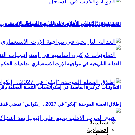
رؤية نقدية: “الانقلاب الأخلاقي للدولة” في الساحل الإفريقي
الحضور الإفريقي في سباق خلافة الأمين العام للأمم المتحدة ب
العدالة التاريخية في مواجهة الإرث الاستعماري: تداعيات الحكم ا
التعاونيات كركيزة أساسية في إستراتيجيات التنمية المحلية بإفري
إطلاق العملة الموحدة “إيكو” في 2027.. “إيكواس” تمضي قدمًا دون انتظار
سياسية
اقتصادية