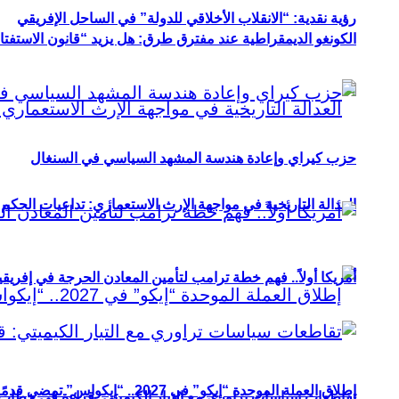
رؤية نقدية: “الانقلاب الأخلاقي للدولة” في الساحل الإفريقي
الكونغو الديمقراطية عند مفترق طرق: هل يزيد “قانون الاستفتاء” 
حزب كيراي وإعادة هندسة المشهد السياسي في السنغال
العدالة التاريخية في مواجهة الإرث الاستعماري: تداعيات الحكم ا
أمريكا أولاً.. فهم خطة ترامب لتأمين المعادن الحرجة في إفريقي
إطلاق العملة الموحدة “إيكو” في 2027.. “إيكواس” تمضي قدمًا دون انتظار
تقاطعات سياسات تراوري مع التيار الكيميتي: قراءة في خطاب و