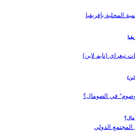
قيا
اين)