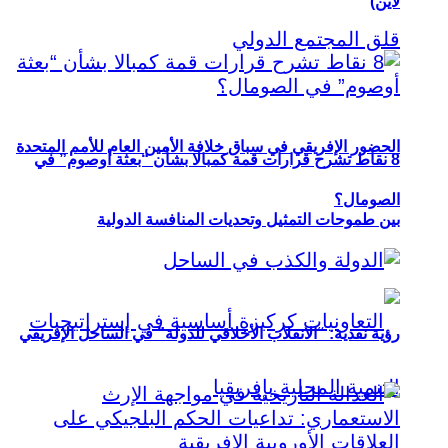
لاين)
الحضور الإفريقي في سباق خلافة الأمين العام للأمم المتحدة
8 نقاط تشرح قرارات قمة كمبالا بشأن “بعثة أوصوم” في
الصومال؟
بين طموحات التمثيل وتحديات المنافسة الدولية
رؤية نقدية: “الانقلاب الأخلاقي للدولة” في الساحل الإفريقي