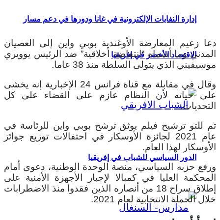
إدارة النفايات الإلكترونية في غانا ودورها في دعم مسار
دعا زعيم المعارضة الأوغندية بوبي واين إلى العصيان
المدني وما أسماه “انتفاضة أخلاقية” ضد الرئيس يوويري
الاقتصاد الأخضر في إفريقيا
موسيفيني الذي يتولى السلطة منذ 38 عاما.
وقال في مقابلة مع قناة فرانس 24 الإخبارية إنه يخشى
على حياته لأن النظام عازم على القضاء على كل
التحديات.
تم للتو ترشيح فيلم يوثق ترشح بوبي واين للرئاسة في
عام 2021 لجائزة الأوسكار في احتفالات توزيع جوائز
الأوسكار لهذا العام.
الدور السياسي للشباب في إفريقيا
ورفع حزبه السياسي، منصة الوحدة الوطنية، دعوى أمام
المحكمة العليا في كمبالا لإجبار الأجهزة الأمنية على
إطلاق سراح 18 من أنصاره الذين فقدوا منذ الاضطرابات
خلال الحملة الانتخابية لعام 2021.