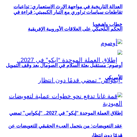
العدالة التاريخية في مواجهة الإرث الاستعماري: تداعيات
تقاطعات سياسات تراوري مع التيار الكيميتي: قراءة في
خطاب واهيغويا
الحكم البلجيكي على العلاقات الأوروبية الإفريقية
أوصوم: مستقبل بعثة السلام في الصومال بعد وقف التمويل
الأمريكي
إطلاق العملة الموحدة “إيكو” في 2027.. “إيكواس” تمضي
عقد التعويضات: من يتحمل العبء الحقيقي للتعويضات عن
قدمًا دون انتظار