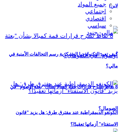
جميع المواد
لاين)
اجتماعي
اقتصادي
سياسي
كيف تعيد التكنولوجيا العسكرية رسم التحالفات الأمنية في
مالي؟
8 نقاط تشرح قرارات قمة كمبالا بشأن “بعثة أوصوم” في
الصومال؟
الكونغو الديمقراطية عند مفترق طرق: هل يزيد “قانون
الاستفتاء” أزماتها تعقيدًا؟