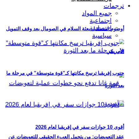
ترجمات
جميع المواد
اجتماعية
اقتصادية
أوصوم: مستقبل بعثة السلام في الصومال بعد وقف التمويل
سياسية
الأمريكي
جنوب إفريقيا ترسخ مكانتها كـ”قوة متوسطة” في مرحلة ما
بعد الثورة
أقوى 10 جوازات سفر في إفريقيا لعام 2026
عقد التعويضات: من يتحمل العبء الحقيقي للتعويضات عن