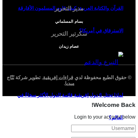
مدير التحرير
القرآن والكتابة العربية: كيف قاوم المسلمون الأفارقة
بسام المسلماني
الاسترقاق في أمريكا؟
سكرتير التحرير
عصام زيدان
© حقوق الطبع محفوظة لدي
قراءات إفريقية
. تطوير شركة
بُنّاج
ميديا
.
لماذا تحتل 6 دول إفريقية قائمة الدول الأكثر سخاءً في
Welcome Back!
Login to your account below
العالم؟