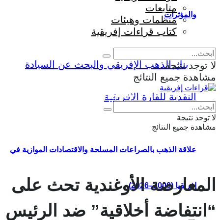
متابعات
والمؤثرات
منظمات وهيئات
كتاب قراءات إفريقية
لا توجد نتيجة
مشاهدة جميع النتائج
Eng
|
Fr
لا توجد نتيجة
مشاهدة جميع النتائج
علاقة الذهب بالصراعات المسلحة والاقتصادات الموازية في
المعارضة الأوغندية تحث على
إفريقيا (2000–2026)
“انتفاضة أخلاقية” ضد الرئيس