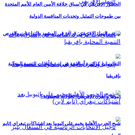
الحضور الإفريقي في سباق خلافة الأمين العام للأمم المتحدة
بين طموحات التمثيل وتحديات المنافسة الدولية
تهريب النمل الإفريقي: قراءة في المشهد والتداعيات والفرص
التعاونيات كركيزة أساسية في إستراتيجيات التنمية المحلية
بإفريقيا
إثيوبيا والقرن الإفريقي: تحوُّلات محسوبة؟
شبح الحرب الأهلية يخيم على إثيوبيا بعد اشتباكات تيغراي (تايم