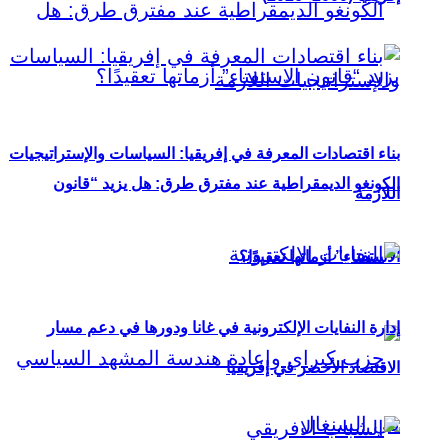
بناء اقتصادات المعرفة في إفريقيا: السياسات والإستراتيجيات
الكونغو الديمقراطية عند مفترق طرق: هل يزيد “قانون
اللازمة
الاستفتاء” أزماتها تعقيدًا؟
إدارة النفايات الإلكترونية في غانا ودورها في دعم مسار
الاقتصاد الأخضر في إفريقيا