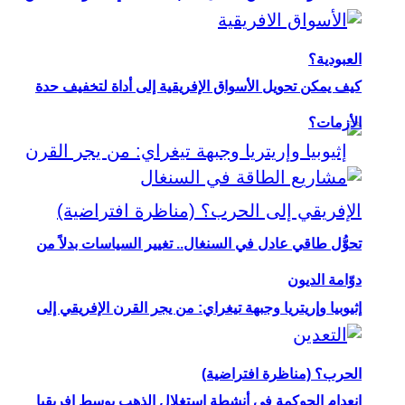
العبودية؟
كيف يمكن تحويل الأسواق الإفريقية إلى أداة لتخفيف حدة
الأزمات؟
تحوُّل طاقي عادل في السنغال.. تغيير السياسات بدلاً من
دوّامة الديون
إثيوبيا وإريتريا وجبهة تيغراي: من يجر القرن الإفريقي إلى
الحرب؟ (مناظرة افتراضية)
انعدام الحوكمة في أنشطة استغلال الذهب بوسط إفريقيا