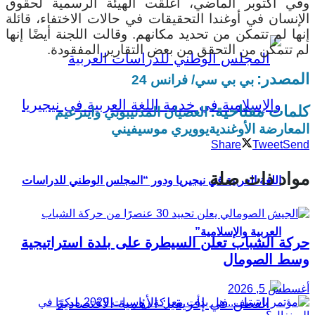
وفي أكتوبر الماضي، أغلقت الهيئة الرسمية لحقوق
الإنسان في أوغندا التحقيقات في حالات الاختفاء، قائلة
إنها لم تتمكن من تحديد مكانهم. وقالت اللجنة أيضًا إنها
لم تتمكن من التحقق من بعض التقارير المفقودة.
المصدر:
بي بي سي/ فرانس 24
كلمات مفتاحية:
العصيان المدني
بوبي واين
زعيم
المعارضة الأوغندية
يوويري موسيفيني
Share
Tweet
Send
مواد ذات صلة
اللغة العربية في نيجيريا ودور “المجلس الوطني للدراسات
العربية والإسلامية”
حركة الشباب تعلن السيطرة على بلدة استراتيجية
وسط الصومال
أغسطس 5, 2026