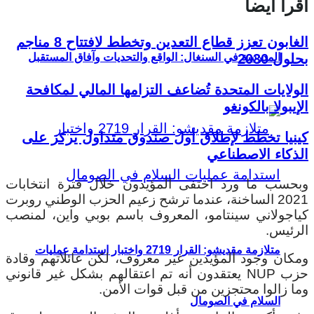
اقرأ أيضا
الغابون تعزز قطاع التعدين وتخطط لافتتاح 8 مناجم
بحلول 2030
المدرسة في السنغال: الواقع والتحديات وآفاق المستقبل
الولايات المتحدة تُضاعف التزامها المالي لمكافحة
الإيبولا بالكونغو
كينيا تخطط لإطلاق أول صندوق متداول يركز على
الذكاء الاصطناعي
وبحسب ما ورد اختفى المؤيدون خلال فترة انتخابات
2021 الساخنة، عندما ترشح زعيم الحزب الوطني روبرت
كياجولاني سينتامو، المعروف باسم بوبي واين، لمنصب
الرئيس.
متلازمة مقديشو: القرار 2719 واختبار استدامة عمليات
ومكان وجود المؤيدين غير معروف، لكن عائلاتهم وقادة
حزب NUP يعتقدون أنه تم اعتقالهم بشكل غير قانوني
وما زالوا محتجزين من قبل قوات الأمن.
السلام في الصومال