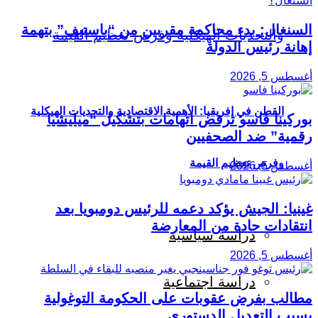
السنغال: بدء محاكمة مقربين من “باستيف” بتهمة
إهانة رئيس الدولة
أغسطس 5, 2026
القطن في إفريقيا: الأهمية الاقتصادية والتحديات الهيكلية
بوركينا فاسو ترفض اتهامات بتشكيل “ميليشيا
رقمية” ضد الصحفيين
وفرص تعظيم القيمة
أغسطس 5, 2026
غينيا: الجيش يؤكد دعمه للرئيس دومبويا بعد
انتقادات حادة من المعارضة
دراسة سياسية
أغسطس 5, 2026
دراسة اجتماعية
مطالب بفرض عقوبات على الحكومة التوغولية
بسبب التعديل الدستوري