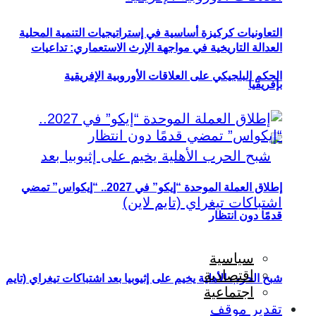
التعاونيات كركيزة أساسية في إستراتيجيات التنمية المحلية
العدالة التاريخية في مواجهة الإرث الاستعماري: تداعيات
الحكم البلجيكي على العلاقات الأوروبية الإفريقية
بإفريقيا
إطلاق العملة الموحدة “إيكو” في 2027.. “إيكواس” تمضي
قدمًا دون انتظار
سياسية
اقتصادية
شبح الحرب الأهلية يخيم على إثيوبيا بعد اشتباكات تيغراي (تايم
اجتماعية
تقدير موقف