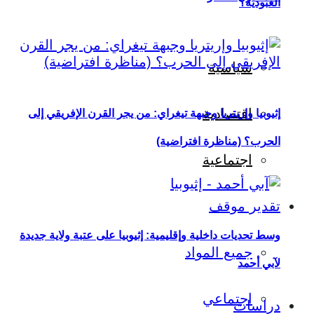
العبودية؟
سياسية
اقتصادية
إثيوبيا وإريتريا وجبهة تيغراي: من يجر القرن الإفريقي إلى
الحرب؟ (مناظرة افتراضية)
اجتماعية
تقدير موقف
وسط تحديات داخلية وإقليمية: إثيوبيا على عتبة ولاية جديدة
جميع المواد
لآبي أحمد
اجتماعي
دراسات