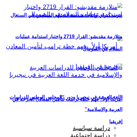
حزب كيراي وإعادة هندسة المشهد السياسي في السنغال
متلازمة مقديشو: القرار 2719 واختبار استدامة عمليات
السلام في الصومال
اللغة العربية في نيجيريا ودور “المجلس الوطني للدراسات
أمريكا أولاً.. فهم خطة ترامب لتأمين المعادن الحرجة في
العربية والإسلامية”
إفريقيا
دراسة سياسية
دراسة اجتماعية