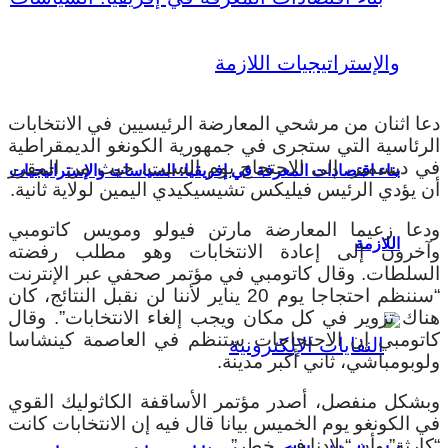
دعا اثنان من مرشحي المعارضة الرئيسيين في الانتخابات
الرئاسية التي ستجرى في جمهورية الكونغو الديمقراطية
في ديسمبر، إلى الاحتجاج يوم السبت، حيث من المقرر
بناء اقتصادات المعرفة في إفريقيا: السياسات والإستراتيجيات
أن يؤدي الرئيس فيليكس تشيسيكيدي اليمين لولاية ثانية.
ودعا زعيما المعارضة مارتن فيولو ومويس كاتومبي
اللازمة
وآخرون إلى إعادة الانتخابات وهو مطلب رفضته
السلطات. وقال كاتومبي في مؤتمر صحفي عبر الإنترنت
“سننظم احتجاجا يوم 20 يناير لأننا لن نقبل النتائج، كان
هناك تزوير في كل مكان ويجب إلغاء الانتخابات”. وقال
كاتومبي إن الاحتجاجات ستنظم في العاصمة كينشاسا
ولوبومباشي، ثاني أكبر مدينة.
وبشكل منفصل، أصدر مؤتمر الأساقفة الكاثوليك القوي
في الكونغو يوم الخميس بيانا قال فيه إن الانتخابات كانت
“كارثة” وأن “بلادنا في خطر”.