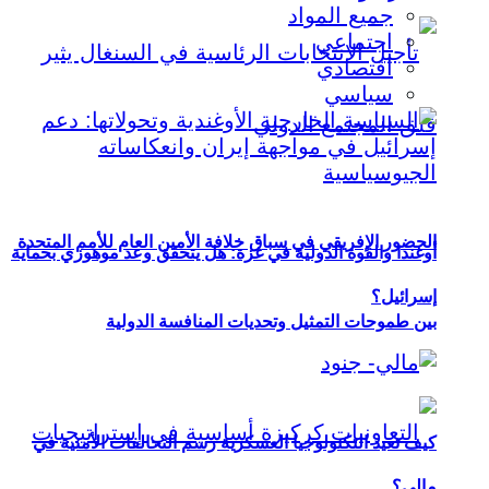
جميع المواد
اجتماعي
اقتصادي
سياسي
الحضور الإفريقي في سباق خلافة الأمين العام للأمم المتحدة
أوغندا والقوة الدولية في غزة: هل يتحقق وعد موهوزي بحماية
إسرائيل؟
بين طموحات التمثيل وتحديات المنافسة الدولية
كيف تعيد التكنولوجيا العسكرية رسم التحالفات الأمنية في
مالي؟