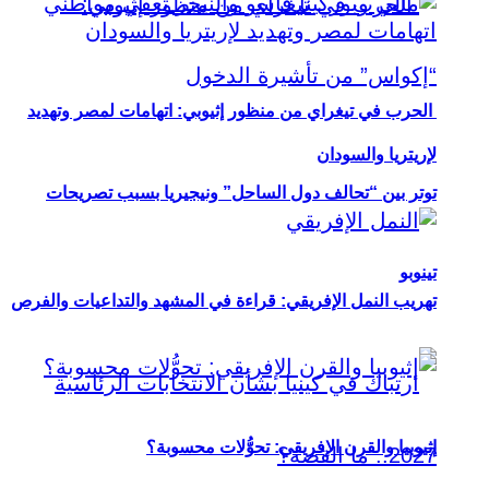
الحرب في تيغراي من منظور إثيوبي: اتهامات لمصر وتهديد
لإريتريا والسودان
توتر بين “تحالف دول الساحل” ونيجيريا بسبب تصريحات
تينوبو
تهريب النمل الإفريقي: قراءة في المشهد والتداعيات والفرص
إثيوبيا والقرن الإفريقي: تحوُّلات محسوبة؟