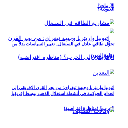
الأزمات؟
العبودية؟
تحوُّل طاقي عادل في السنغال.. تغيير السياسات بدلاً من
دوّامة الديون
إثيوبيا وإريتريا وجبهة تيغراي: من يجر القرن الإفريقي إلى
انعدام الحوكمة في أنشطة استغلال الذهب بوسط إفريقيا
الحرب؟ (مناظرة افتراضية)