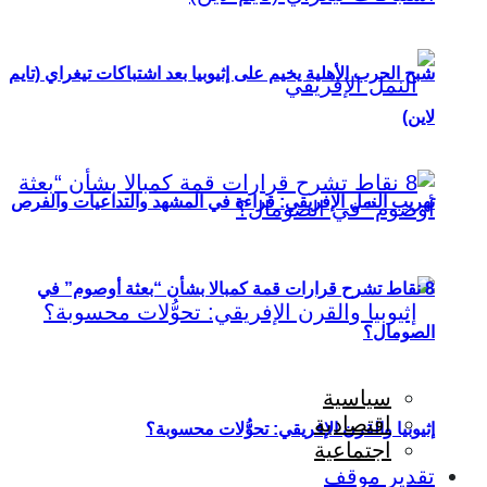
شبح الحرب الأهلية يخيم على إثيوبيا بعد اشتباكات تيغراي (تايم
لاين)
تهريب النمل الإفريقي: قراءة في المشهد والتداعيات والفرص
8 نقاط تشرح قرارات قمة كمبالا بشأن “بعثة أوصوم” في
الصومال؟
سياسية
اقتصادية
إثيوبيا والقرن الإفريقي: تحوُّلات محسوبة؟
اجتماعية
تقدير موقف