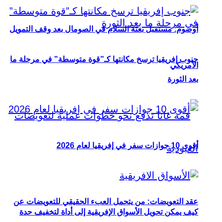
أوصوم: مستقبل بعثة السلام في الصومال بعد وقف التمويل
جنوب إفريقيا ترسخ مكانتها كـ”قوة متوسطة” في مرحلة ما
الأمريكي
بعد الثورة
أقوى 10 جوازات سفر في إفريقيا لعام 2026
عقد التعويضات: من يتحمل العبء الحقيقي للتعويضات عن
كيف يمكن تحويل الأسواق الإفريقية إلى أداة لتخفيف حدة