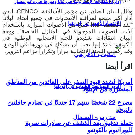
إدارة النفايات الإلكترونية في غانا ودورها في دعم مسار
وقال البيان الصادر عن مؤتمر الأساقفة، CENCO، الذي
أدار أكبر مهمة لمراقبة الانتخابات في جميع أنحاء البلاد:
الاقتصاد الأخضر في إفريقيا
“لقد اكتشفنا عددًا كبيرًا من الأصوات الموازية باستخدام
آلات التصويت الموجودة في المنازل الخاصة”. ووجه
البيان انتقادات شديدة للجنة الانتخابية الوطنية في
الكونغو، قائلا إنها يجب أن تشكك في دورها في الوضع.
وقد رفضت اللجنة الانتخابية مراراً وتكراراً مزاعم التزوير.
اقرأ أيضا
أمريكا تُشدد قيود السفر على العائدين من المناطق
الدور السياسي للشباب في إفريقيا
المتضررة من الإيبولا
مصرع 22 شخصًا بينهم 17 جنديًا في تصادم حافلتين
بالنيجر
حملة تدقيق بعد الكشف عن صادرات سرية
لليورانيوم بالكونغو