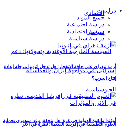
دراسات
اقتصادي
جميع المواد
دراسة اجتماعية
دراسة اقتصادية
سياسي
دراسة سياسية
أزمة تيغراي على حافة الانفجار: هل تدخل إثيوبيا مرحلة إعادة
إنتاج الحرب؟
أوغندا والقوة الدولية في غزة: هل يتحقق وعد موهوزي بحماية
العلوم التطبيقية في إفريقيا القديمة: نظرة في الأثر