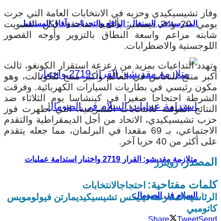
وفاز تشيسيكيدي وحزبه في الانتخابات العامة التي جرت
يومي 20 و24 ديسمبر بأغلبية ساحقة، لكن التصويت
المدرسة في السنغال: الواقع والتحديات وآفاق المستقبل
شابته مزاعم واسعة النطاق بالتزوير وأوجه القصور
اللوجستية والاضطرابات.
وتهدد التداعيات بمزيد من زعزعة استقرار الكونغو، ثالث
أكبر منتج للنحاس في العالم وأكبر منتج للكوبالت، وهو
مكون رئيسي في بطاريات السيارات الكهربائية. وفرقت
الشرطة احتجاجا صغيرا في كينشاسا يوم الثلاثاء ضد
النتائج المؤقتة للانتخابات التشريعية، التي أظهرت فوز
حزب تشيسيكيدي، الاتحاد من أجل الديمقراطية والتقدم
الاجتماعي، بـ 69 مقعدا في البرلمان، مما جعله يتقدم
على أكثر من 40 حزبا آخر.
متلازمة مقديشو: القرار 2719 واختبار استدامة عمليات
المصدر:
رويترز
كلمات مفتاحية:
احتجاج
الانتخابات
السلام في الصومال
الرئاسية
المعارضة
فيليكس تشيسيكيدي
مارتن فيولو
مويس
كاتومبي
Share
Tweet
Send