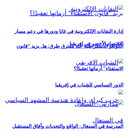
إدارة النفايات الإلكترونية في غانا ودورها في دعم مسار
الاقتصاد الأخضر في إفريقيا
الكونغو الديمقراطية عند مفترق طرق: هل يزيد “قانون
الاستفتاء” أزماتها تعقيدًا؟
الدور السياسي للشباب في إفريقيا
المدرسة في السنغال: الواقع والتحديات وآفاق المستقبل