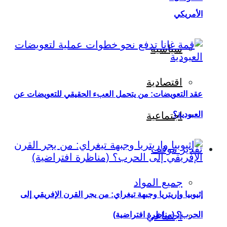
الأمريكي
سياسية
اقتصادية
عقد التعويضات: من يتحمل العبء الحقيقي للتعويضات عن
العبودية؟
اجتماعية
تقدير موقف
جميع المواد
إثيوبيا وإريتريا وجبهة تيغراي: من يجر القرن الإفريقي إلى
اجتماعي
الحرب؟ (مناظرة افتراضية)