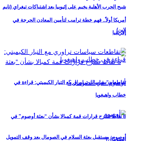
شبح الحرب الأهلية يخيم على إثيوبيا بعد اشتباكات تيغراي (تايم
أمريكا أولاً.. فهم خطة ترامب لتأمين المعادن الحرجة في
لاين)
إفريقيا
تقاطعات سياسات تراوري مع التيار الكيميتي: قراءة في
خطاب واهيغويا
8 نقاط تشرح قرارات قمة كمبالا بشأن “بعثة أوصوم” في
أوصوم: مستقبل بعثة السلام في الصومال بعد وقف التمويل
الصومال؟