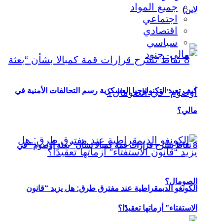
جميع المواد
لاين)
اجتماعي
اقتصادي
سياسي
كيف تعيد التكنولوجيا العسكرية رسم التحالفات الأمنية في
مالي؟
8 نقاط تشرح قرارات قمة كمبالا بشأن “بعثة أوصوم” في
الصومال؟
الكونغو الديمقراطية عند مفترق طرق: هل يزيد “قانون
الاستفتاء” أزماتها تعقيدًا؟