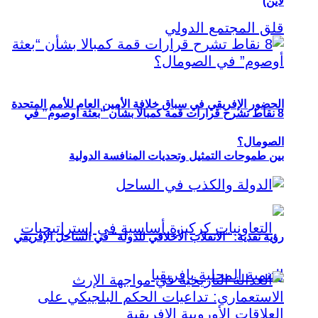
لاين)
الحضور الإفريقي في سباق خلافة الأمين العام للأمم المتحدة
8 نقاط تشرح قرارات قمة كمبالا بشأن “بعثة أوصوم” في
الصومال؟
بين طموحات التمثيل وتحديات المنافسة الدولية
رؤية نقدية: “الانقلاب الأخلاقي للدولة” في الساحل الإفريقي