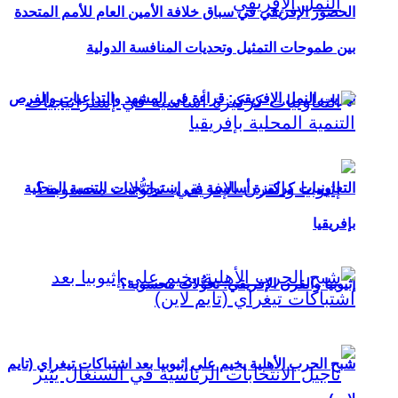
الحضور الإفريقي في سباق خلافة الأمين العام للأمم المتحدة
بين طموحات التمثيل وتحديات المنافسة الدولية
تهريب النمل الإفريقي: قراءة في المشهد والتداعيات والفرص
التعاونيات كركيزة أساسية في إستراتيجيات التنمية المحلية
بإفريقيا
إثيوبيا والقرن الإفريقي: تحوُّلات محسوبة؟
شبح الحرب الأهلية يخيم على إثيوبيا بعد اشتباكات تيغراي (تايم