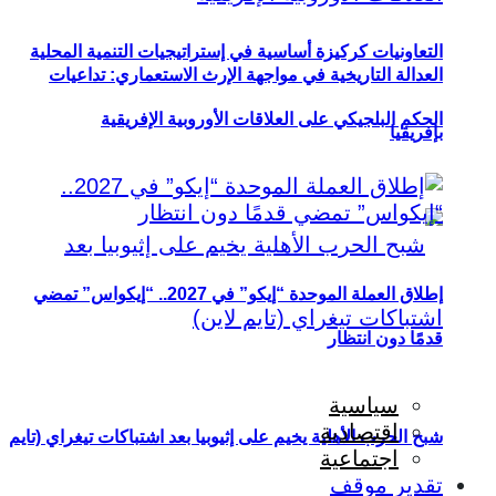
التعاونيات كركيزة أساسية في إستراتيجيات التنمية المحلية
العدالة التاريخية في مواجهة الإرث الاستعماري: تداعيات
الحكم البلجيكي على العلاقات الأوروبية الإفريقية
بإفريقيا
إطلاق العملة الموحدة “إيكو” في 2027.. “إيكواس” تمضي
قدمًا دون انتظار
سياسية
اقتصادية
شبح الحرب الأهلية يخيم على إثيوبيا بعد اشتباكات تيغراي (تايم
اجتماعية
تقدير موقف