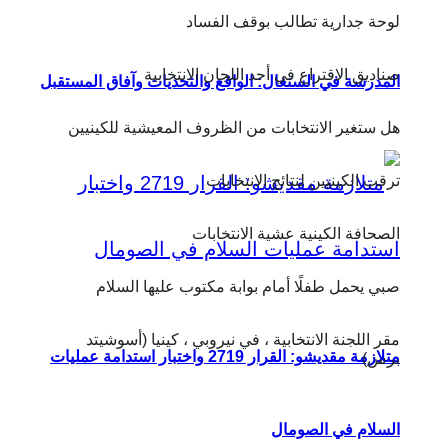
لوحة جدارية تطالب بوقف الفساد
صناديق الاقتراع في أحد اللجان الانتخابية
المدرسة في السنغال: الواقع والتحديات وآفاق المستقبل
هل ستغير الانتخابات من الظروف المعيشية للكينيين
ترقب الكينيين لنتائج الانتخابات
الصحافة الكينية عشية الانتخابات
صبي يحمل طفلًا أمام بوابة مكتوب عليها السلام
مقر اللجنة الانتخابية ، في نيروبي ، كينيا (أسوشيتد
متلازمة مقديشو: القرار 2719 واختبار استدامة عمليات
برس)
السلام في الصومال