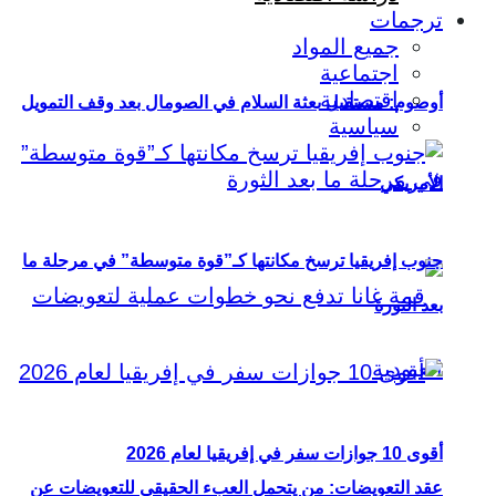
ترجمات
جميع المواد
اجتماعية
اقتصادية
أوصوم: مستقبل بعثة السلام في الصومال بعد وقف التمويل
سياسية
الأمريكي
جنوب إفريقيا ترسخ مكانتها كـ”قوة متوسطة” في مرحلة ما
بعد الثورة
أقوى 10 جوازات سفر في إفريقيا لعام 2026
عقد التعويضات: من يتحمل العبء الحقيقي للتعويضات عن