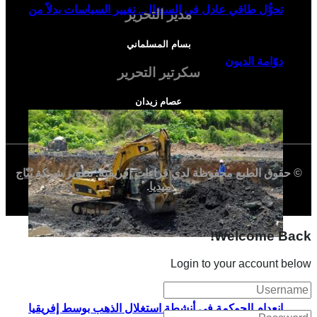
تحوُّل طاقي عادل في السنغال.. تغيير السياسات بدلاً من
مدير التحرير
بسام المسلماني
دوّامة الديون
سكرتير التحرير
عصام زيدان
© حقوق الطبع محفوظة لدي
قراءات إفريقية
. تطوير شركة
بُنّاج
ميديا
.
Welcome Back!
Login to your account below
انعدام الحوكمة في أنشطة استغلال الذهب بوسط إفريقيا