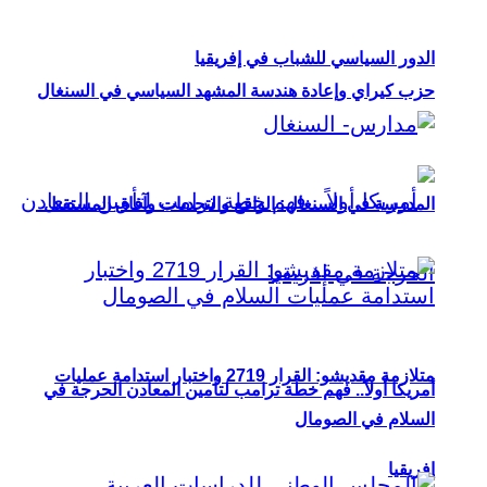
الدور السياسي للشباب في إفريقيا
حزب كيراي وإعادة هندسة المشهد السياسي في السنغال
المدرسة في السنغال: الواقع والتحديات وآفاق المستقبل
متلازمة مقديشو: القرار 2719 واختبار استدامة عمليات
أمريكا أولاً.. فهم خطة ترامب لتأمين المعادن الحرجة في
السلام في الصومال
إفريقيا