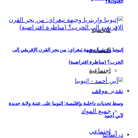
العبودية؟
سياسية
اقتصادية
إثيوبيا وإريتريا وجبهة تيغراي: من يجر القرن الإفريقي إلى
الحرب؟ (مناظرة افتراضية)
اجتماعية
تقدير موقف
وسط تحديات داخلية وإقليمية: إثيوبيا على عتبة ولاية جديدة
جميع المواد
لآبي أحمد
اجتماعي
دراسات