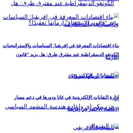
بناء اقتصادات المعرفة في إفريقيا: السياسات والإستراتيجيات
الكونغو الديمقراطية عند مفترق طرق: هل يزيد “قانون
اللازمة
الاستفتاء” أزماتها تعقيدًا؟
إدارة النفايات الإلكترونية في غانا ودورها في دعم مسار
الاقتصاد الأخضر في إفريقيا