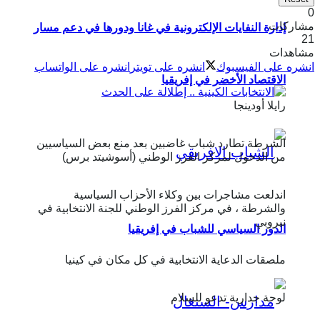
0
مشاركات
إدارة النفايات الإلكترونية في غانا ودورها في دعم مسار
21
مشاهدات
انشره على الفيسبوك
انشره على تويتر
انشره على الواتساب
الاقتصاد الأخضر في إفريقيا
رايلا أودينجا
الشرطة تطارد شباب غاضبين بعد منع بعض السياسيين
من الدخول لمركز الفرز الوطني (أسوشيتد برس)
اندلعت مشاجرات بين وكلاء الأحزاب السياسية
والشرطة ، في مركز الفرز الوطني للجنة الانتخابية في
نيروبي
الدور السياسي للشباب في إفريقيا
ملصقات الدعاية الانتخابية في كل مكان في كينيا
لوحة جدارية تدعو للسلام