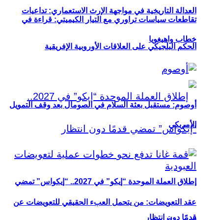
العدالة التاريخية في مواجهة الإرث الاستعماري: تداعيات
تقاطعات سياسات تراوري مع التيار الكيميتي: قراءة في
خطاب واهيغويا
الحكم البلجيكي على العلاقات الأوروبية الإفريقية
أوصوم: مستقبل بعثة السلام في الصومال بعد وقف التمويل
الأمريكي
إطلاق العملة الموحدة “إيكو” في 2027.. “إيكواس” تمضي
عقد التعويضات: من يتحمل العبء الحقيقي للتعويضات عن
قدمًا دون انتظار