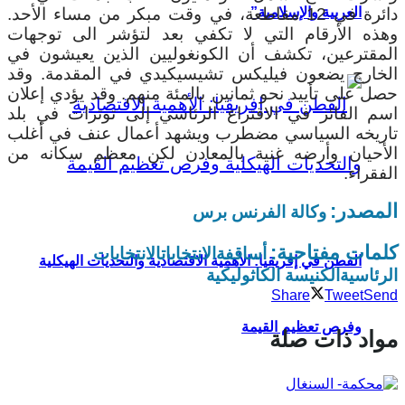
دائرة في 12 مقاطعة، في وقت مبكر من مساء الأحد.
العربية والإسلامية”
وهذه الأرقام التي لا تكفي بعد لتؤشر الى توجهات
المقترعين، تكشف أن الكونغوليين الذين يعيشون في
الخارج يضعون فيليكس تشيسيكيدي في المقدمة. وقد
حصل على تأييد نحو ثمانين بالمئة منهم. وقد يؤدي إعلان
اسم الفائز في الاقتراع الرئاسي إلى توترات في بلد
تاريخه السياسي مضطرب ويشهد أعمال عنف في أغلب
الأحيان وأرضه غنية بالمعادن لكن معظم سكانه من
الفقراء.
المصدر:
وكالة الفرنس برس
كلمات مفتاحية:
أساقفة
الانتخابات
الانتخابات
القطن في إفريقيا: الأهمية الاقتصادية والتحديات الهيكلية
الرئاسية
الكنيسة الكاثوليكية
Share
Tweet
Send
وفرص تعظيم القيمة
مواد ذات صلة