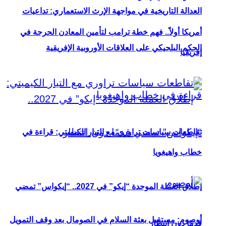
العدالة التاريخية في مواجهة الإرث الاستعماري: تداعيات
أمريكا أولاً.. فهم خطة ترامب لتأمين المعادن الحرجة في
الحكم البلجيكي على العلاقات الأوروبية الإفريقية
إفريقيا
تقاطعات سياسات تراوري مع التيار الكيميتي: قراءة في
خطاب واهيغويا
إطلاق العملة الموحدة “إيكو” في 2027.. “إيكواس” تمضي
أوصوم: مستقبل بعثة السلام في الصومال بعد وقف التمويل
قدمًا دون انتظار