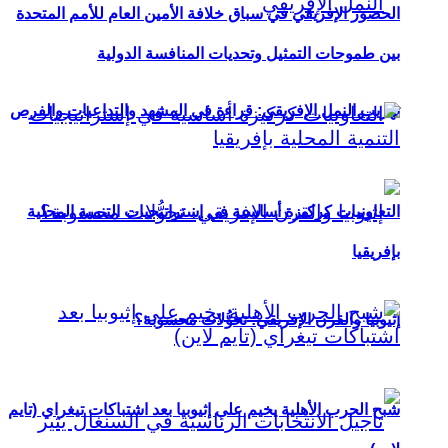
الحضور الإفريقي في سباق خلافة الأمين العام للأمم المتحدة
بين طموحات التمثيل وتحديات المنافسة الدولية
تهريب النمل الإفريقي: قراءة في المشهد والتداعيات والفرص
التعاونيات كركيزة أساسية في إستراتيجيات التنمية المحلية
بإفريقيا
إثيوبيا والقرن الإفريقي: تحوُّلات محسوبة؟
شبح الحرب الأهلية يخيم على إثيوبيا بعد اشتباكات تيغراي (تايم