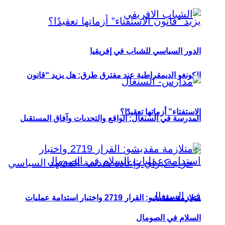
الدور السياسي للشباب في إفريقيا
الكونغو الديمقراطية عند مفترق طرق: هل يزيد “قانون
الاستفتاء” أزماتها تعقيدًا؟
المدرسة في السنغال: الواقع والتحديات وآفاق المستقبل
متلازمة مقديشو: القرار 2719 واختبار استدامة عمليات
السلام في الصومال