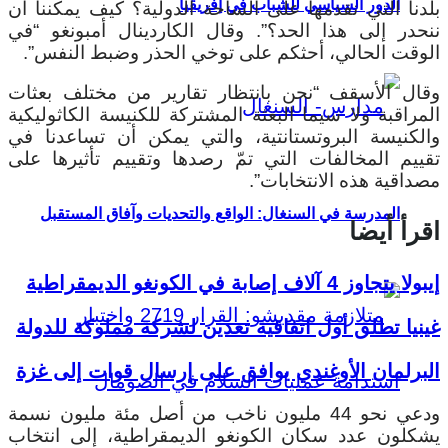
الدور السياسي للشباب في إفريقيا
بلدنا التي نقدمها على الساحة الدولية؟ كيف يمكننا أن
ننحدر إلى هذا الحد؟”. وقال الكاردينال أمبونغو “في
الوقت الحالي، أحثكم على توخي الحذر وضبط النفس”.
وقال الأسقف “نحن بانتظار تقارير من مختلف بعثات
المراقبة ولا سيما البعثة المشتركة للكنيسة الكاثوليكية
والكنيسة البروتستانتية، والتي يمكن أن تساعدنا في
تقييم المخالفات التي تمّ رصدها وتقييم تأثيرها على
مصداقية هذه الانتخابات”.
المدرسة في السنغال: الواقع والتحديات وآفاق المستقبل
اقرأ أيضا
إيبولا يتجاوز 4 آلاف إصابة في الكونغو الديمقراطية
غينيا تطلق أول اتفاقية تعدين لشركة مملوكة للدولة
البرلمان الأوغندي يوافق على إرسال قوات إلى غزة
ودعي نحو 44 مليون ناخب من أصل مئة مليون نسمة
يشكلون عدد سكان الكونغو الديمقراطية، إلى انتخاب