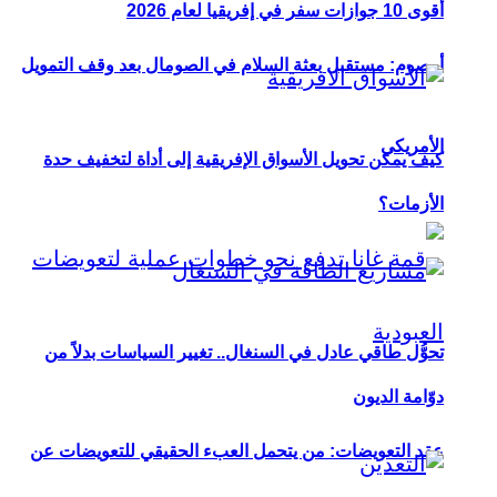
أقوى 10 جوازات سفر في إفريقيا لعام 2026
أوصوم: مستقبل بعثة السلام في الصومال بعد وقف التمويل
الأمريكي
كيف يمكن تحويل الأسواق الإفريقية إلى أداة لتخفيف حدة
الأزمات؟
تحوُّل طاقي عادل في السنغال.. تغيير السياسات بدلاً من
دوّامة الديون
عقد التعويضات: من يتحمل العبء الحقيقي للتعويضات عن