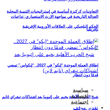
التعاونيات كركيزة أساسية في إستراتيجيات التنمية المحلية
العدالة التاريخية في مواجهة الإرث الاستعماري: تداعيات
الحكم البلجيكي على العلاقات الأوروبية الإفريقية
بإفريقيا
إطلاق العملة الموحدة “إيكو” في 2027.. “إيكواس” تمضي
قدمًا دون انتظار
سياسية
اقتصادية
شبح الحرب الأهلية يخيم على إثيوبيا بعد اشتباكات تيغراي (تايم
اجتماعية
تقدير موقف