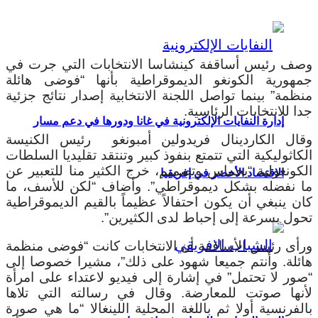
وصف رئيس أساقفة كينشاسا الانتخابات التي جرت في
جمهورية الكونغو الديموقراطية بأنها “فوضى هائلة
منظمة” بينما تواصل اللجنة الانتخابية إصدار نتائج جزئية
جدا للانتخابات الرئاسية.
إدارة النفايات الإلكترونية في غانا ودورها في دعم مسار
وقال الكاردينال فريدولين أمبونغو رئيس الكنيسة
الكاثوليكية التي تتمتع بنفوذ كبير وتنتقد تقليديا السلطات
الكونغولية “بحماس وتصميم، خرج الكثير منا للتعبير عن
الاقتصاد الأخضر في إفريقيا
ما نفضله بشكل ديموقراطي”. وأضاف “لكن للأسف، ما
كان ينبغي أن يكون احتفالاً عظيماً بالقيم الديموقراطية
تحول بسرعة إلى إحباط لدى الكثيرين”.
ورأى رئيس الأساقفة أن الانتخابات كانت “فوضى منظمة
هائلة. وأنتم جميعا شهود على ذلك”، مشيرا خصوصا إلى
“صور لا تحتمل” في إشارة إلى فيديو لاعتداء على امرأة
لأنها صوتت للمعارضة. وقال في رسالته التي تلاها
بالفرنسية أولا ثم باللغة المحلية اللينغالا “ما هي صورة