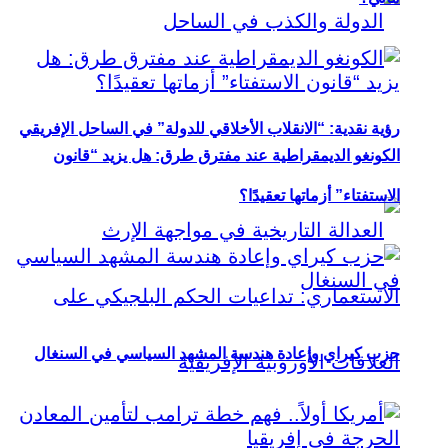
رؤية نقدية: “الانقلاب الأخلاقي للدولة” في الساحل الإفريقي
الكونغو الديمقراطية عند مفترق طرق: هل يزيد “قانون
الاستفتاء” أزماتها تعقيدًا؟
حزب كيراي وإعادة هندسة المشهد السياسي في السنغال