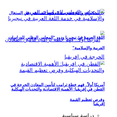
حزب كيراي وإعادة هندسة المشهد السياسي في السنغال
اللغة العربية في نيجيريا ودور “المجلس الوطني للدراسات
العربية والإسلامية”
أمريكا أولاً.. فهم خطة ترامب لتأمين المعادن الحرجة في
القطن في إفريقيا: الأهمية الاقتصادية والتحديات الهيكلية
وفرص تعظيم القيمة
إفريقيا
دراسة سياسية