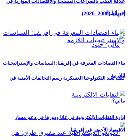
علاقة الذهب بالصراعات المسلحة والاقتصادات الموازية في
إسرائيل؟
إفريقيا (2000–2026)
بناء اقتصادات المعرفة في إفريقيا: السياسات والإستراتيجيات
اللازمة
كيف تعيد التكنولوجيا العسكرية رسم التحالفات الأمنية في
مالي؟
إدارة النفايات الإلكترونية في غانا ودورها في دعم مسار
الاقتصاد الأخضر في إفريقيا