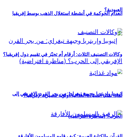
العبودية؟
انعدام الحوكمة في أنشطة استغلال الذهب بوسط إفريقيا
وكالات التصنيف الثلاث: أرقام أم تحيّز في تقييم دول إفريقيا؟
إثيوبيا وإريتريا وجبهة تيغراي: من يجر القرن الإفريقي إلى
لماذا تمثل السيادة الغذائية أولوية مصيرية لإفريقيا؟
الحرب؟ (مناظرة افتراضية)
القرآن والكتابة العربية: كيف قاوم المسلمون الأفارقة