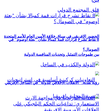
لاين)
الحضور الإفريقي في سباق خلافة الأمين العام للأمم المتحدة
8 نقاط تشرح قرارات قمة كمبالا بشأن “بعثة أوصوم” في
الصومال؟
بين طموحات التمثيل وتحديات المنافسة الدولية
رؤية نقدية: “الانقلاب الأخلاقي للدولة” في الساحل الإفريقي