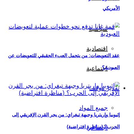
الأمريكي
سياسية
اقتصادية
عقد التعويضات: من يتحمل العبء الحقيقي للتعويضات عن
العبودية؟
اجتماعية
تقدير موقف
جميع المواد
إثيوبيا وإريتريا وجبهة تيغراي: من يجر القرن الإفريقي إلى
اجتماعي
الحرب؟ (مناظرة افتراضية)