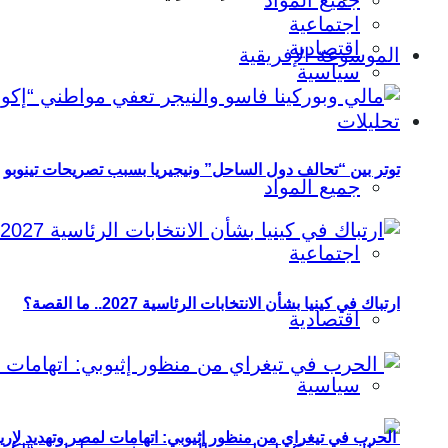
جميع المواد
اجتماعية
اقتصادية
الموسوعة الإفريقية
سياسية
تحليلات
توتر بين “تحالف دول الساحل” ونيجيريا بسبب تصريحات تينوبو
جميع المواد
اجتماعية
ارتباك في كينيا بشأن الانتخابات الرئاسية 2027.. ما القصة؟
اقتصادية
سياسية
الحرب في تيغراي من منظور إثيوبي: اتهامات لمصر وتهديد لإريت