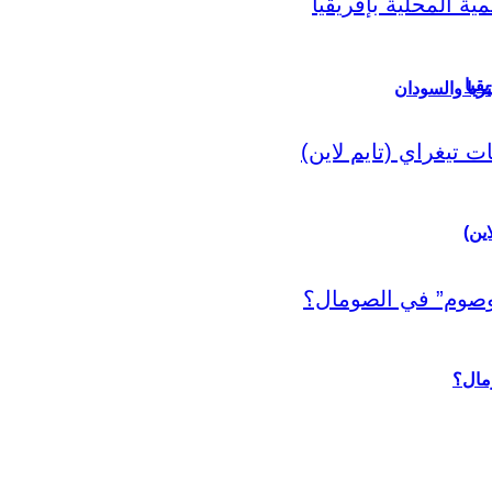
قيا
ريا والسودان
اين)