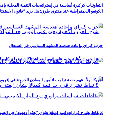
التعاونيات كركيزة أساسية في إستراتيجيات التنمية المحلية بإفري
الكونغو الديمقراطية عند مفترق طرق: هل يزيد “قانون الاستفتاء” 
حزب كيراي وإعادة هندسة المشهد السياسي في السنغال
شبح الحرب الأهلية يخيم على إثيوبيا بعد اشتباكات تيغراي (تايم ل
أمريكا أولاً.. فهم خطة ترامب لتأمين المعادن الحرجة في إفريقي
8 نقاط تشرح قرارات قمة كمبالا بشأن “بعثة أوصوم” في الصومال؟
تقاطعات سياسات تراوري مع التيار الكيميتي: قراءة في خطاب و