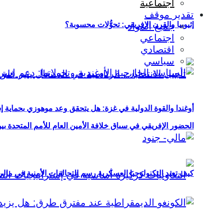
اجتماعية
تقدير موقف
إثيوبيا والقرن الإفريقي: تحوُّلات محسوبة؟
جميع المواد
اجتماعي
اقتصادي
سياسي
أوغندا والقوة الدولية في غزة: هل يتحقق وعد موهوزي بحماية إ
الحضور الإفريقي في سباق خلافة الأمين العام للأمم المتحدة ب
كيف تعيد التكنولوجيا العسكرية رسم التحالفات الأمنية في مال