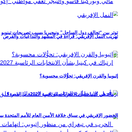
توتر بين “تحالف دول الساحل” ونيجيريا بسبب تصريحات تينوبو
تهريب النمل الإفريقي: قراءة في المشهد والتداعيات والفرص
إثيوبيا والقرن الإفريقي: تحوُّلات محسوبة؟
ارتباك في كينيا بشأن الانتخابات الرئاسية 2027.. ما القصة؟
الحضور الإفريقي في سباق خلافة الأمين العام للأمم المتحدة ب