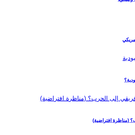
مريكي
دية؟
رب؟ (مناظرة افتراضية)