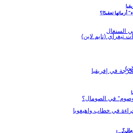
قيا
أزماتها تعقيدًا؟
اين)
ا
اهيغويا