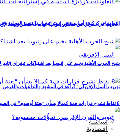
التعاونيات كركيزة أساسية في إستراتيجيات التنمية المحلية بإفري
الحرب في تيغراي من منظور إثيوبي: اتهامات لمصر وتهديد لإريت
شبح الحرب الأهلية يخيم على إثيوبيا بعد اشتباكات تيغراي (تايم ل
تهريب النمل الإفريقي: قراءة في المشهد والتداعيات والفرص
8 نقاط تشرح قرارات قمة كمبالا بشأن “بعثة أوصوم” في الصومال؟
سياسية
اقتصادية