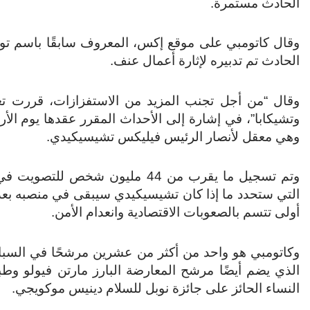
الحادث مستمرة.
وقال كاتومبي على موقع إكس، المعروف سابقًا باسم ت
الحادث تم تدبيره لإثارة أعمال عنف.
وقال “من أجل تجنب المزيد من الاستفزازات، قررت تعل
وتشيكابا”، في إشارة إلى الأحداث المقرر عقدها يوم الأ
وهي معقل لأنصار الرئيس فيليكس تشيسيكيدي.
وتم تسجيل ما يقرب من 44 مليون شخص للتصو
التي ستحدد ما إذا كان تشيسيكيدي سيبقى في منصبه بعد 
أولى تتسم بالصعوبات الاقتصادية وانعدام الأمن.
وكاتومبي هو واحد من أكثر من عشرين مرشحًا في السبا
الذي يضم أيضًا مرشح المعارضة البارز مارتن فيولو وط
النساء الحائز على جائزة نوبل للسلام دينيس موكويجي.