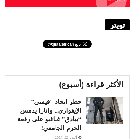
تويتر
الأكثر قراءة (أسبوع)
حظر اتحاد “فيسي”
الإيفواري.. واتارا يدهس
“بيادق” غباغبو على رقعة
الحرم الجامعي!
أكتوبر 22, 2024