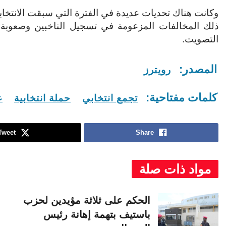
وكانت هناك تحديات عديدة في الفترة التي سبقت الانتخاب
ذلك المخالفات المزعومة في تسجيل الناخبين وصعوبة ت
التصويت.
المصدر:
رويترز
كلمات مفتاحية:
تجمع انتخابي
حملة انتخابية
ع
Tweet
Share
مواد ذات صلة
الحكم على ثلاثة مؤيدين لحزب
باستيف بتهمة إهانة رئيس