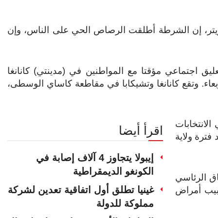
ويتر، إن الشرطة أطلقت الرصاص الحي على الناس، وإن
يق اجتماعي مؤقتا مع المواطنين في (مدينتي) كانانغا
ربعاء. وتقع كانانغا وتشيكابا في مقاطعة كاساي الوسطى،
يت في الانتخابات
اقرأ أيضا
فترة ولاية
إيبولا يتجاوز 4 آلاف إصابة في
الكونغو الديمقراطية
ق الرئاسي
غينيا تطلق أول اتفاقية تعدين لشركة
بيب أمراض
مملوكة للدولة