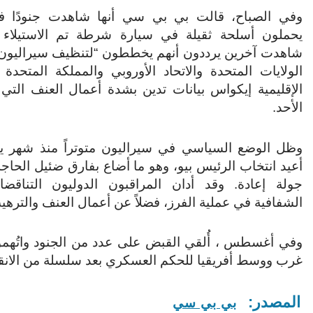
وفي الصباح، قالت بي بي سي أنها شاهدت جنودًا ف
يحملون أسلحة ثقيلة في سيارة شرطة تم الاستيلاء ع
شاهدت آخرين يرددون أنهم يخططون “لتنظيف سيراليون
الولايات المتحدة والاتحاد الأوروبي والمملكة المتحدة
الإقليمية إيكواس بيانات تدين بشدة أعمال العنف التي
الأحد.
وظل الوضع السياسي في سيراليون متوتراً منذ شهر يون
أعيد انتخاب الرئيس بيو، وهو ما أضاع بفارق ضئيل الحاجة
جولة إعادة. وقد أدان المراقبون الدوليون التناقضا
الشفافية في عملية الفرز، فضلاً عن أعمال العنف والترهي
وفي أغسطس ، أُلقي القبض على عدد من الجنود واتُهمو
غرب ووسط أفريقيا للحكم العسكري بعد سلسلة من الانقلاب
المصدر:
بي بي سي