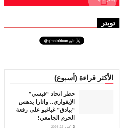
تويتر
الأكثر قراءة (أسبوع)
حظر اتحاد “فيسي”
الإيفواري.. واتارا يدهس
“بيادق” غباغبو على رقعة
الحرم الجامعي!
أكتوبر 22, 2024