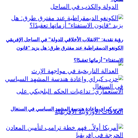
رؤية نقدية: “الانقلاب الأخلاقي للدولة” في الساحل الإفريقي
الكونغو الديمقراطية عند مفترق طرق: هل يزيد “قانون
الاستفتاء” أزماتها تعقيدًا؟
حزب كيراي وإعادة هندسة المشهد السياسي في السنغال