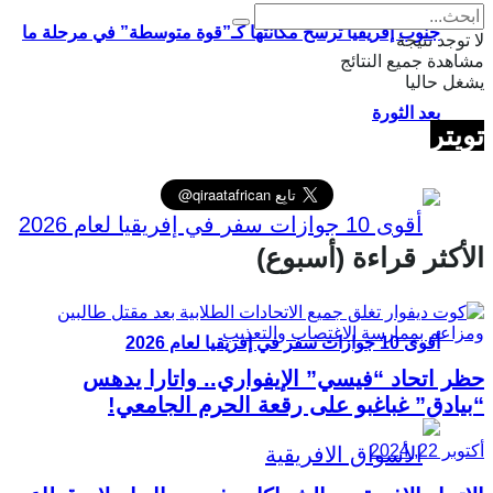
جنوب إفريقيا ترسخ مكانتها كـ”قوة متوسطة” في مرحلة ما
لا توجد نتيجة
مشاهدة جميع النتائج
يشغل حاليا
بعد الثورة
تويتر
الأكثر قراءة (أسبوع)
أقوى 10 جوازات سفر في إفريقيا لعام 2026
حظر اتحاد “فيسي” الإيفواري.. واتارا يدهس
“بيادق” غباغبو على رقعة الحرم الجامعي!
أكتوبر 22, 2024