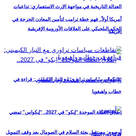
العدالة التاريخية في مواجهة الإرث الاستعماري: تداعيات
أمريكا أولاً.. فهم خطة ترامب لتأمين المعادن الحرجة في
الحكم البلجيكي على العلاقات الأوروبية الإفريقية
إفريقيا
تقاطعات سياسات تراوري مع التيار الكيميتي: قراءة في
خطاب واهيغويا
إطلاق العملة الموحدة “إيكو” في 2027.. “إيكواس” تمضي
أوصوم: مستقبل بعثة السلام في الصومال بعد وقف التمويل
قدمًا دون انتظار