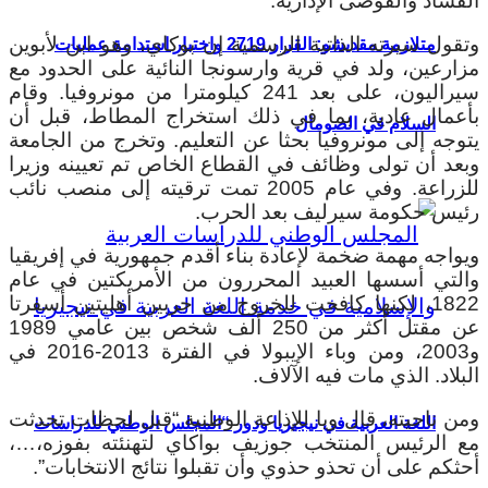
الفساد والفوضى الإدارية.
وتقول سيرته الذاتية الرسمية إن بوكاي، وهو ابن لأبوين
متلازمة مقديشو: القرار 2719 واختبار استدامة عمليات
مزارعين، ولد في قرية وارسونجا النائية على الحدود مع
سيراليون، على بعد 241 كيلومترا من مونروفيا. وقام
بأعمال عادية، بما في ذلك استخراج المطاط، قبل أن
السلام في الصومال
يتوجه إلى مونروفيا بحثا عن التعليم. وتخرج من الجامعة
وبعد أن تولى وظائف في القطاع الخاص تم تعيينه وزيرا
للزراعة. وفي عام 2005 تمت ترقيته إلى منصب نائب
رئيس حكومة سيرليف بعد الحرب.
ويواجه مهمة ضخمة لإعادة بناء أقدم جمهورية في إفريقيا
والتي أسسها العبيد المحررون من الأمريكتين في عام
1822، لكنها كافحت للخروج من حربين أهليتين أسفرتا
عن مقتل أكثر من 250 ألف شخص بين عامي 1989
و2003، ومن وباء الإيبولا في الفترة 2013-2016 في
البلاد. الذي مات فيه الآلاف.
ومن ناحيته، قال ويا للإذاعة الوطنية “قبل لحظات تحدثت
اللغة العربية في نيجيريا ودور “المجلس الوطني للدراسات
مع الرئيس المنتخب جوزيف بواكاي لتهنئته بفوزه،…،
أحثكم على أن تحذو حذوي وأن تقبلوا نتائج الانتخابات”.