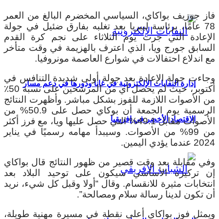
فاز جوزيف بواكاي، السياسي المخضرم البالغ من العمر
78 عامًا، برئاسة ليبريا بعد تغلبه بفارق ضئيل في جولة
الإعادة التي جرت يوم الثلاثاء على نجم كرة القدم
السابق جورج ويا، الذي اعترف بالهزيمة في وقت متأخر
مع اندلاع احتفالات في شوارع العاصمة مونروفيا.
وجاءت جولة الإعادة بعد جولة أولى شديدة التنافس في
إدارة النفايات الإلكترونية في غانا ودورها في دعم مسار
أكتوبر، حيث لم يحصل أي من المرشحين على نسبة 50٪
من الأصوات اللازمة للفوز بشكل مباشر. وأظهرت النتائج
الرسمية يوم الجمعة أن بوكاي حصل على 50.9% من
الاقتصاد الأخضر في إفريقيا
الأصوات مقابل 49.1% التي حصل عليها ويا، مع فرز أكثر
من 99% من الأصوات. وسيبدأ مهامه رسميًا في يناير
2024 عندما يؤدي اليمين.
وفي مقابلة بعد وقت قصير من ظهور النتائج قال بواكاي
إن تركيزه الأساسي سيكون على توحيد البلاد بعد
انتخابات مثيرة للانقسام. وقال “أولا وقبل كل شيء، نريد
أن تكون لدينا رسالة سلام ومصالحة”.
ويمثل فوز بواكاي أعلى نقطة في مسيرة مهنية طويلة،