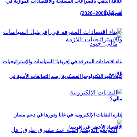
علاقة الذهب بالصراعات المسلحة والاقتصادات الموازية في
إسرائيل؟
إفريقيا (2000–2026)
بناء اقتصادات المعرفة في إفريقيا: السياسات والإستراتيجيات
اللازمة
كيف تعيد التكنولوجيا العسكرية رسم التحالفات الأمنية في
مالي؟
إدارة النفايات الإلكترونية في غانا ودورها في دعم مسار
الاقتصاد الأخضر في إفريقيا