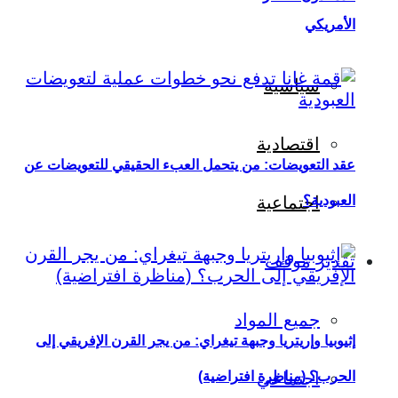
الأمريكي
سياسية
اقتصادية
عقد التعويضات: من يتحمل العبء الحقيقي للتعويضات عن
العبودية؟
اجتماعية
تقدير موقف
جميع المواد
إثيوبيا وإريتريا وجبهة تيغراي: من يجر القرن الإفريقي إلى
اجتماعي
الحرب؟ (مناظرة افتراضية)