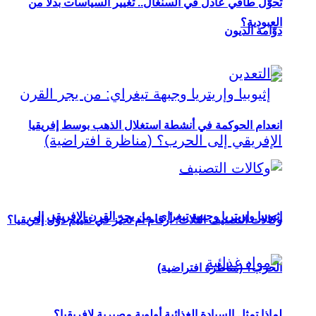
تحوُّل طاقي عادل في السنغال.. تغيير السياسات بدلاً من
العبودية؟
دوّامة الديون
انعدام الحوكمة في أنشطة استغلال الذهب بوسط إفريقيا
إثيوبيا وإريتريا وجبهة تيغراي: من يجر القرن الإفريقي إلى
وكالات التصنيف الثلاث: أرقام أم تحيّز في تقييم دول إفريقيا؟
الحرب؟ (مناظرة افتراضية)
لماذا تمثل السيادة الغذائية أولوية مصيرية لإفريقيا؟