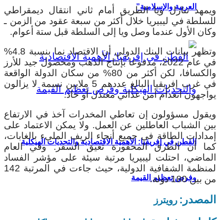
العربية والإسلامية”
ويمهد تنازل ويا الطريق أمام ثاني انتقال ديمقراطي
للسلطة في ليبيريا خلال أكثر من سبعة عقود من الزمن ـ
وكان الأول عندما وصل ويا إلى السلطة قبل ستة أعوام.
وتظهر بيانات البنك الدولي أن الاقتصاد نما بنسبة 4.8%
في عام 2022، مدفوعا بإنتاج الذهب ومحصول جيد للأرز
والكسافا، لكن أكثر من 80% من سكان الدولة الواقعة
في غرب إفريقيا البالغ عددهم 5 ملايين نسمة لا يزالون
يواجهون انعدام أمن غذائي معتدل أو حاد.
ويقول مسؤولون إن تعاطي المخدرات آخذ في الارتفاع
بين الشباب العاطلين عن العمل. ولا يمكن الاعتماد على
إمدادات الطاقة في جميع أنحاء الريف المليء بالغابات،
القطن في إفريقيا: الأهمية الاقتصادية والتحديات الهيكلية
كما أن الطرق المحفورة تعيق السفر. وفي العام
الماضي، احتلت ليبيريا مرتبة سيئة على مؤشر الفساد
لمنظمة الشفافية الدولية، حيث جاءت في المرتبة 142
وفرص تعظيم القيمة
من بين 180 دولة.
المصدر:
رويترز