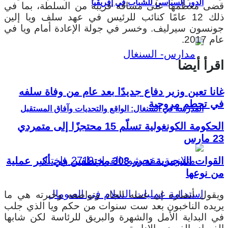
الدور السياسي للشباب في إفريقيا
قضى معظمها على مسافة قريبة من السلطة، بما في
ذلك 12 عامًا كنائب للرئيس في عهد سلف ويا إلين
جونسون سيرليف. وخسر في جولة الإعادة أمام ويا في
عام 2017.
اقرأ أيضا
غانا تعين وزير دفاع جديدًا بعد عام من وفاة سلفه
في تحطم مروحية
المدرسة في السنغال: الواقع والتحديات وآفاق المستقبل
الحكومة الكونغولية تسلّم 15 محتجزًا إلى متمردي
23 مارس
القوات النيجيرية تحرر 308 مختطفين في أكبر عملية
من نوعها
ويقول أنصاره إن عمله الجاد وتواضعه وخبرته هي ما
يريده الناخبون بعد ست سنوات من حكم ويا الذي جلب
في البداية الأمل والشهرة والبريق للرئاسة لكن شابها