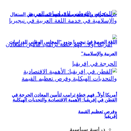
حزب كيراي وإعادة هندسة المشهد السياسي في السنغال
اللغة العربية في نيجيريا ودور “المجلس الوطني للدراسات
العربية والإسلامية”
أمريكا أولاً.. فهم خطة ترامب لتأمين المعادن الحرجة في
القطن في إفريقيا: الأهمية الاقتصادية والتحديات الهيكلية
وفرص تعظيم القيمة
إفريقيا
دراسة سياسية