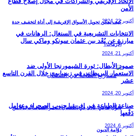
الاتحاد الإفريقي والشراكات في مجال إصلاح قطاع
الأمن
أكتوبر 22, 2024
كيف يمكن تحويل الأسواق الإفريقية إلى أداة لتخفيف حدة
الانتخابات التشريعية في السنغال: الرهانات في
مبارزة عن بُعْد بين عثمان سونكو وماكي سال
الأزمات؟
أكتوبر 21, 2024
صمود الأبطال: ثورة الشيمورنجا الأولى ضد
الاستعمار البريطاني في زيمبابوي خلال القرن التاسع
عشر
أكتوبر 20, 2024
صناعة الطباعة في إفريقيا جنوب الصحراء وعوامل
تحوُّل طاقي عادل في السنغال.. تغيير السياسات بدلاً من
دَفْعها
أكتوبر 6, 2024
دوّامة الديون