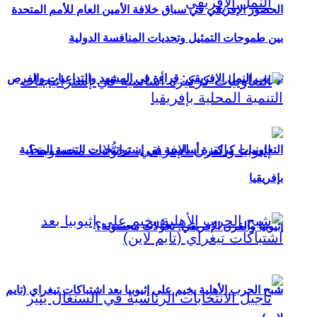
الحضور الإفريقي في سباق خلافة الأمين العام للأمم المتحدة
بين طموحات التمثيل وتحديات المنافسة الدولية
تهريب النمل الإفريقي: قراءة في المشهد والتداعيات والفرص
التعاونيات كركيزة أساسية في إستراتيجيات التنمية المحلية
بإفريقيا
إثيوبيا والقرن الإفريقي: تحوُّلات محسوبة؟
شبح الحرب الأهلية يخيم على إثيوبيا بعد اشتباكات تيغراي (تايم