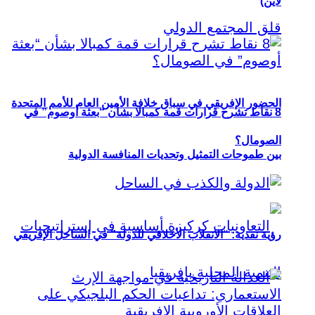
لاين)
الحضور الإفريقي في سباق خلافة الأمين العام للأمم المتحدة
8 نقاط تشرح قرارات قمة كمبالا بشأن “بعثة أوصوم” في
الصومال؟
بين طموحات التمثيل وتحديات المنافسة الدولية
رؤية نقدية: “الانقلاب الأخلاقي للدولة” في الساحل الإفريقي