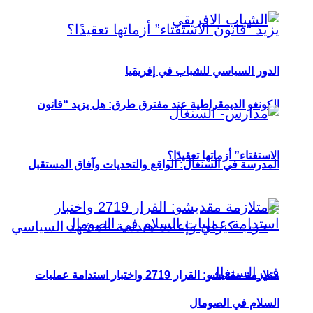
الدور السياسي للشباب في إفريقيا
الكونغو الديمقراطية عند مفترق طرق: هل يزيد “قانون
الاستفتاء” أزماتها تعقيدًا؟
المدرسة في السنغال: الواقع والتحديات وآفاق المستقبل
متلازمة مقديشو: القرار 2719 واختبار استدامة عمليات
السلام في الصومال