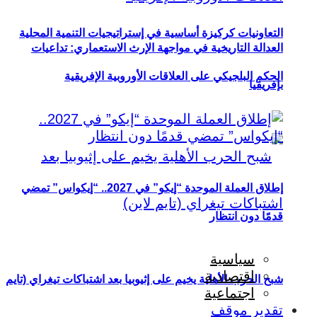
التعاونيات كركيزة أساسية في إستراتيجيات التنمية المحلية
العدالة التاريخية في مواجهة الإرث الاستعماري: تداعيات
الحكم البلجيكي على العلاقات الأوروبية الإفريقية
بإفريقيا
إطلاق العملة الموحدة “إيكو” في 2027.. “إيكواس” تمضي
قدمًا دون انتظار
سياسية
اقتصادية
شبح الحرب الأهلية يخيم على إثيوبيا بعد اشتباكات تيغراي (تايم
اجتماعية
تقدير موقف