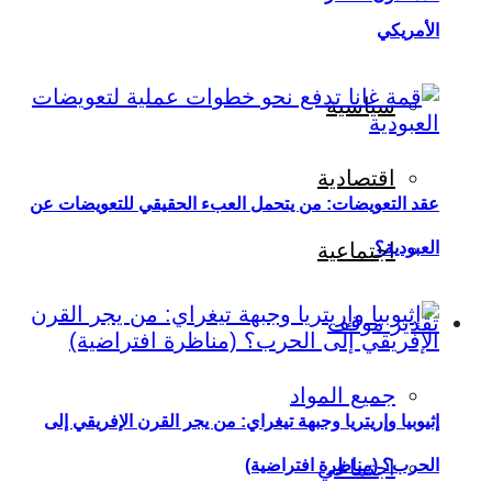
الأمريكي
سياسية
اقتصادية
عقد التعويضات: من يتحمل العبء الحقيقي للتعويضات عن
العبودية؟
اجتماعية
تقدير موقف
جميع المواد
إثيوبيا وإريتريا وجبهة تيغراي: من يجر القرن الإفريقي إلى
اجتماعي
الحرب؟ (مناظرة افتراضية)