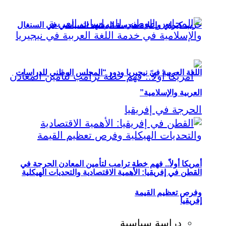
حزب كيراي وإعادة هندسة المشهد السياسي في السنغال
اللغة العربية في نيجيريا ودور “المجلس الوطني للدراسات
العربية والإسلامية”
أمريكا أولاً.. فهم خطة ترامب لتأمين المعادن الحرجة في
القطن في إفريقيا: الأهمية الاقتصادية والتحديات الهيكلية
وفرص تعظيم القيمة
إفريقيا
دراسة سياسية