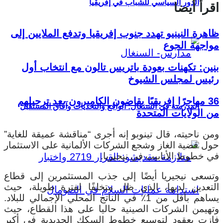
الدور السياسي للشباب في إفريقيا
اقرأ أيضا
ظاهرة النينيو تهدد جنوب إفريقيا وتدفع الملايين إلى
مواجهة الجوع
بنين: تكهنات بعودة باتريس تالون مع انتخاب أول
رئيس لمجلس الشيوخ
36 مهاجرًا إفريقيًا يقاضون الكاميرون بعد ترحيلهم
المدرسة في السنغال: الواقع والتحديات وآفاق المستقبل
من الولايات المتحدة
ومن ناحيته، قال تينوبو إنه أجرى “مناقشة عميقة للغاية”
حول قضية الغاز وشجع الشركات الألمانية على الاستثمار
في خطوط الأنابيب في نيجيريا.
وتسعى نيجيريا أيضًا إلى جذب المستثمرين إلى قطاع
التعدين لديها، الذي ظل متخلفًا لفترة طويلة، حيث
يساهم بأقل من 1٪ في الناتج المحلي الإجمالي للبلاد.
وتهيمن الشركات الصينية حاليا على هذا القطاع، حيث
فازت بعقود لتوسيع خطوط السكك الحديدية في أكبر