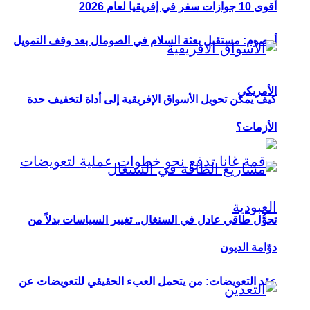
أقوى 10 جوازات سفر في إفريقيا لعام 2026
أوصوم: مستقبل بعثة السلام في الصومال بعد وقف التمويل
الأمريكي
كيف يمكن تحويل الأسواق الإفريقية إلى أداة لتخفيف حدة
الأزمات؟
تحوُّل طاقي عادل في السنغال.. تغيير السياسات بدلاً من
دوّامة الديون
عقد التعويضات: من يتحمل العبء الحقيقي للتعويضات عن