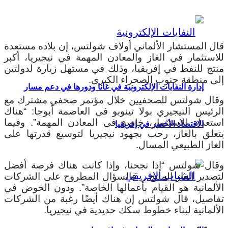
قال المستشار الألماني أولاف شولتس، إن بلاده مستعدة
للاستثمار في الغاز والمعادن المهمة في نيجيريا، أكبر
منتج للنفط في إفريقيا، وذلك في مستهل زيارة لدولتين
إلى منطقة جنوب الصحراء الكبرى.
إدارة النفايات الإلكترونية في غانا ودورها في دعم مسار
وقال شولتس للصحفيين خلال مؤتمر صحفي مشترك مع
الرئيس النيجيري بولا تينوبو في العاصمة أبوجا: “هناك
استعداد للاستثمار، خاصة في المعادن المهمة”. وفيما
الاقتصاد الأخضر في إفريقيا
يتعلق بالغاز، رحب بجهود نيجيريا لتوسيع قدرتها على
الغاز الطبيعي المسال.
وقال شولتس “إذا نجحنا، وإذا كانت هناك فرصة أفضل
لتصدير الغاز المنتج… فالسؤال المطروح على الشركات
الألمانية هو القيام بأعمالها الخاصة”. ودون الخوض في
تفاصيل، قال شولتس إن هناك أيضًا رغبة من الشركات
الألمانية لبناء خطوط سكك حديدية في نيجيريا.