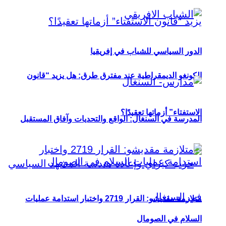
الدور السياسي للشباب في إفريقيا
الكونغو الديمقراطية عند مفترق طرق: هل يزيد “قانون
الاستفتاء” أزماتها تعقيدًا؟
المدرسة في السنغال: الواقع والتحديات وآفاق المستقبل
متلازمة مقديشو: القرار 2719 واختبار استدامة عمليات
السلام في الصومال