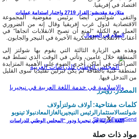
اقتصاد في إفريقيا.
متلازمة مقديشو: القرار 2719 واختبار استدامة عمليات
والتقى شولتس أيضا برئيس مفوضية المجموعة
الاقتصادية لدول غرب إفريقيا وقال إنه من الضروري
العمل مع الكتلة “لمنع أن تصبح الانقلابات اتجاها” في
السلام في الصومال
أعقاب الانقلابات العسكرية الأخيرة في النيجر والجابون.
وهذه هي الزيارة الثالثة التي يقوم بها شولتز إلى
المنطقة خلال عامين، وتأتي في الوقت الذي تسلط فيه
الصراعات في أماكن أخرى الضوء على الأهمية المتزايدة
لمنطقة غنية بالطاقة لم يكن لبرلين تقليديًا سوى القليل
من التدخل فيها.
المصدر:
رويترز
كلمات مفتاحية:
أولاف شولتز
أولاف
شولتس
الاستثمار
الرئيس النيجيري
الغاز
المعادن
بولا تينوبو
Share
Tweet
Send
اللغة العربية في نيجيريا ودور “المجلس الوطني للدراسات
مواد ذات صلة