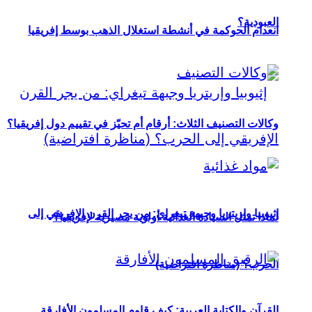
العبودية؟
انعدام الحوكمة في أنشطة استغلال الذهب بوسط إفريقيا
وكالات التصنيف الثلاث: أرقام أم تحيّز في تقييم دول إفريقيا؟
إثيوبيا وإريتريا وجبهة تيغراي: من يجر القرن الإفريقي إلى
لماذا تمثل السيادة الغذائية أولوية مصيرية لإفريقيا؟
الحرب؟ (مناظرة افتراضية)
القرآن والكتابة العربية: كيف قاوم المسلمون الأفارقة