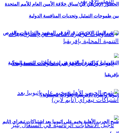
الحضور الإفريقي في سباق خلافة الأمين العام للأمم المتحدة
بين طموحات التمثيل وتحديات المنافسة الدولية
تهريب النمل الإفريقي: قراءة في المشهد والتداعيات والفرص
التعاونيات كركيزة أساسية في إستراتيجيات التنمية المحلية
بإفريقيا
إثيوبيا والقرن الإفريقي: تحوُّلات محسوبة؟
شبح الحرب الأهلية يخيم على إثيوبيا بعد اشتباكات تيغراي (تايم