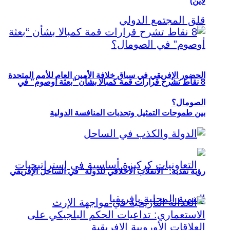
لاين)
الحضور الإفريقي في سباق خلافة الأمين العام للأمم المتحدة
8 نقاط تشرح قرارات قمة كمبالا بشأن “بعثة أوصوم” في
الصومال؟
بين طموحات التمثيل وتحديات المنافسة الدولية
رؤية نقدية: “الانقلاب الأخلاقي للدولة” في الساحل الإفريقي