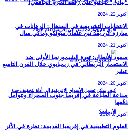
“بيادق” غباغبو على رقعة الحرم الجامعي!
أكتوبر 22, 2024
الانتخابات التشريعية في السنغال: الرهانات في
أقوى 10 جوازات سفر في إفريقيا لعام 2026
مبارزة عن بُعْد بين عثمان سونكو وماكي سال
أكتوبر 21, 2024
صمود الأبطال: ثورة الشيمورنجا الأولى ضد
الاستعمار البريطاني في زيمبابوي خلال القرن التاسع
عشر
أكتوبر 20, 2024
كيف يمكن تحويل الأسواق الإفريقية إلى أداة لتخفيف حدة
صناعة الطباعة في إفريقيا جنوب الصحراء وعوامل
دَفْعها
الأزمات؟
أكتوبر 6, 2024
العلوم التطبيقية في إفريقيا القديمة: نظرة في الأثر