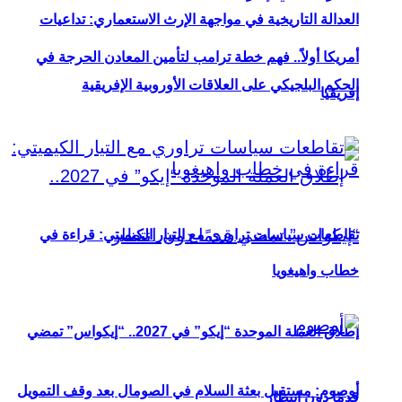
العدالة التاريخية في مواجهة الإرث الاستعماري: تداعيات
أمريكا أولاً.. فهم خطة ترامب لتأمين المعادن الحرجة في
الحكم البلجيكي على العلاقات الأوروبية الإفريقية
إفريقيا
تقاطعات سياسات تراوري مع التيار الكيميتي: قراءة في
خطاب واهيغويا
إطلاق العملة الموحدة “إيكو” في 2027.. “إيكواس” تمضي
أوصوم: مستقبل بعثة السلام في الصومال بعد وقف التمويل
قدمًا دون انتظار