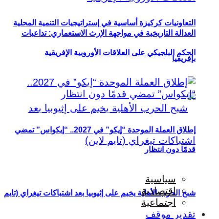
التعاونيات كركيزة أساسية في إستراتيجيات التنمية المحلية
العدالة التاريخية في مواجهة الإرث الاستعماري: تداعيات
الحكم البلجيكي على العلاقات الأوروبية الإفريقية
بإفريقيا
إطلاق العملة الموحدة “إيكو” في 2027.. “إيكواس” تمضي
قدمًا دون انتظار
سياسية
اقتصادية
شبح الحرب الأهلية يخيم على إثيوبيا بعد اشتباكات تيغراي (تايم
اجتماعية
تقدير موقف