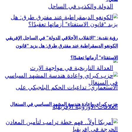
رؤية نقدية: “الانقلاب الأخلاقي للدولة” في الساحل الإفريقي
الكونغو الديمقراطية عند مفترق طرق: هل يزيد “قانون
الاستفتاء” أزماتها تعقيدًا؟
حزب كيراي وإعادة هندسة المشهد السياسي في السنغال