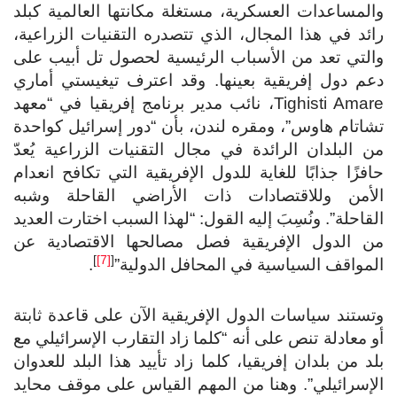
والمساعدات العسكرية، مستغلة مكانتها العالمية كبلد
رائد في هذا المجال، الذي تتصدره التقنيات الزراعية،
والتي تعد من الأسباب الرئيسية لحصول تل أبيب على
دعم دول إفريقية بعينها. وقد اعترف تيغيستي أماري
Tighisti Amare، نائب مدير برنامج إفريقيا في “معهد
تشاتام هاوس”، ومقره لندن، بأن “دور إسرائيل كواحدة
من البلدان الرائدة في مجال التقنيات الزراعية يُعدّ
حافزًا جذابًا للغاية للدول الإفريقية التي تكافح انعدام
الأمن وللاقتصادات ذات الأراضي القاحلة وشبه
القاحلة”. ونُسِبَ إليه القول: “لهذا السبب اختارت العديد
من الدول الإفريقية فصل مصالحها الاقتصادية عن
]
[7]
[
المواقف السياسية في المحافل الدولية”
.
وتستند سياسات الدول الإفريقية الآن على قاعدة ثابتة
أو معادلة تنص على أنه “كلما زاد التقارب الإسرائيلي مع
بلد من بلدان إفريقيا، كلما زاد تأييد هذا البلد للعدوان
الإسرائيلي”. وهنا من المهم القياس على موقف محايد