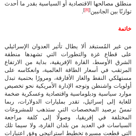
منطلق مصالحها الاقتصادية أو السياسية بقدر ما أحدث
]
[8]
[
توازنًا بين الجانبين
.
خاتمة
من غير المُستبعَد ألا يطال تأثير العدوان الإسرائيلي
على قطاع غزة والتطورات التي تشهدها منطقة
الشرق الأوسط، القارة الإفريقية، بداية من الارتفاع
المرتقب في أسعار الطاقة العالمية، وانعكاسه على
مستهلكي النفط والغاز الأفارقة، ومرورًا بحتمية تبدل
أولويات واشنطن وتوجه الإدارة الأمريكية نحو تخصيص
موارد سياسية ودبلوماسية واقتصادية وعسكرية ضخمة
للغاية إلى إسرائيل، تقدر بمليارات الدولارات، ربما
تمسّ برصيد المخصصات التي ستذهب للمشروعات
المختلفة في إفريقيا، وصولًا إلى كلفة مراجعة
السياسات في العديد من بلدان القارة، ولا سيما تلك
التي قطعت مسيرة تخطيط استراتيجي وفق اعتبارات