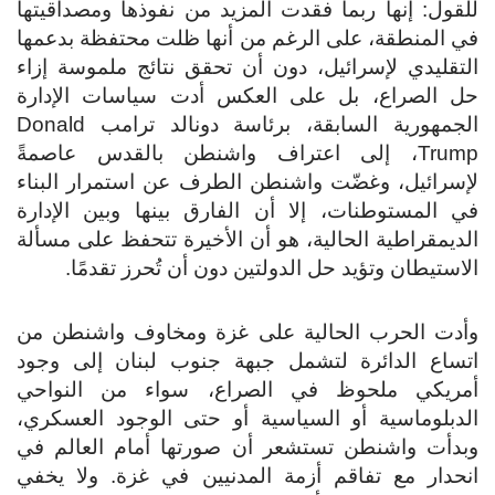
للقول: إنها ربما فقدت المزيد من نفوذها ومصداقيتها
في المنطقة، على الرغم من أنها ظلت محتفظة بدعمها
التقليدي لإسرائيل، دون أن تحقق نتائج ملموسة إزاء
حل الصراع، بل على العكس أدت سياسات الإدارة
الجمهورية السابقة، برئاسة دونالد ترامب Donald
Trump، إلى اعتراف واشنطن بالقدس عاصمةً
لإسرائيل، وغضّت واشنطن الطرف عن استمرار البناء
في المستوطنات، إلا أن الفارق بينها وبين الإدارة
الديمقراطية الحالية، هو أن الأخيرة تتحفظ على مسألة
الاستيطان وتؤيد حل الدولتين دون أن تُحرز تقدمًا.
وأدت الحرب الحالية على غزة ومخاوف واشنطن من
اتساع الدائرة لتشمل جبهة جنوب لبنان إلى وجود
أمريكي ملحوظ في الصراع، سواء من النواحي
الدبلوماسية أو السياسية أو حتى الوجود العسكري،
وبدأت واشنطن تستشعر أن صورتها أمام العالم في
انحدار مع تفاقم أزمة المدنيين في غزة. ولا يخفي