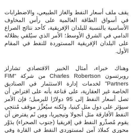
يقف ملف أسعار النفط والغاز الطبيعي، والاضطرابات
في أسواق الطاقة العالمية على رأس المخاوف
الأساسية بالنسبة للبلدان الإفريقية، كأحد نتائج الصراع
الدامي في الشرق الأوسط؛ الأمر الذي سيُلقي بظلاله
على البلدان الإفريقية المستوردة للنفط في المقام
الأول.
وهناك خبراء، أمثال الخبير الاقتصادي تشارلز
روبرتسون Charles Robertson من شركة “FIM
Partners” لخدمات إدارة الاستثمار في الصناديق
الخاصة غير العقارية، على قناعة بأنه على افتراض أن
تصل أسعار النفط إلى 95 دولارًا للبرميل؛ فإن الأمر
سيؤثر على دول مثل كينيا، ولكنه سيُعزِّز موقف مُنتجي
النفط الأفارقة مثل أنجولا ونيجيريا، ومِن ثَم يفترض أن
يقوم مُصدِّرو النفط في إفريقيا (جنوب الصحراء) بدَوْر
محوري كملاذ آمن لمستوردي النفط في القارة وفي