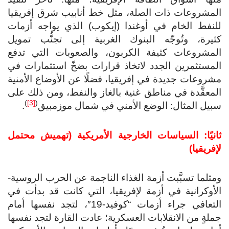
المشروعات ذات الصلة، مثل خط أنابيب شرق إفريقيا
للنفط الخام في أوغندا (إيكوب) الذي يواجه أزمات
كثيرة، وتُوجّه البنوك الغربية إلى تجنُّب تمويل
المشروعات كثيفة الكربون، والصعوبات التي تدفع
المستثمرين الجدد لاتخاذ قرارات بضخّ استثمارات في
مشروعات جديدة في إفريقيا، فضلًا عن الأوضاع الأمنية
المعقَّدة في مناطق غنية بالغاز والنفط، ومن ذلك على
)
[3]
(
سبيل المثال: الوضع الأمني في شمال موزمبيق
.
ثانيًا: السياسات الخارجية الأمريكية (تهميش محتمل
لإفريقيا)
ومثلما تسبَّبت أزمة الغذاء الناجمة عن الحرب الروسية-
الأوكرانية في أزمة لإفريقيا، التي كانت قد بدأت في
التعافي جراء أزمات “كوفيد-19″، لتجد نفسها أمام
جملةٍ من الانقلابات العسكرية؛ عادت القارة لتجد نفسها