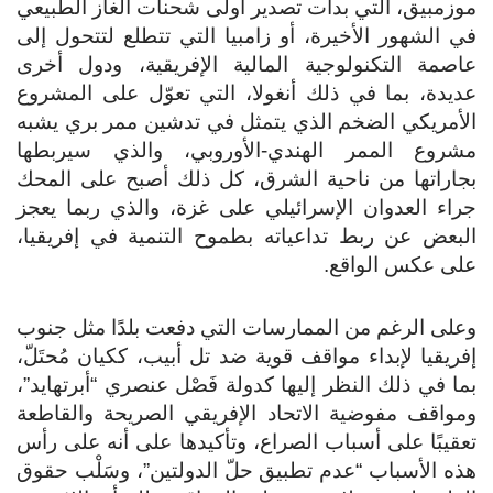
موزمبيق، التي بدأت تصدير أولى شحنات الغاز الطبيعي
في الشهور الأخيرة، أو زامبيا التي تتطلع لتتحول إلى
عاصمة التكنولوجية المالية الإفريقية، ودول أخرى
عديدة، بما في ذلك أنغولا، التي تعوّل على المشروع
الأمريكي الضخم الذي يتمثل في تدشين ممر بري يشبه
مشروع الممر الهندي-الأوروبي، والذي سيربطها
بجاراتها من ناحية الشرق، كل ذلك أصبح على المحك
جراء العدوان الإسرائيلي على غزة، والذي ربما يعجز
البعض عن ربط تداعياته بطموح التنمية في إفريقيا،
على عكس الواقع.
وعلى الرغم من الممارسات التي دفعت بلدًا مثل جنوب
إفريقيا لإبداء مواقف قوية ضد تل أبيب، ككيان مُحتَلّ،
بما في ذلك النظر إليها كدولة فَصْل عنصري “أبرتهايد”،
ومواقف مفوضية الاتحاد الإفريقي الصريحة والقاطعة
تعقيبًا على أسباب الصراع، وتأكيدها على أنه على رأس
هذه الأسباب “عدم تطبيق حلّ الدولتين”، وسَلْب حقوق