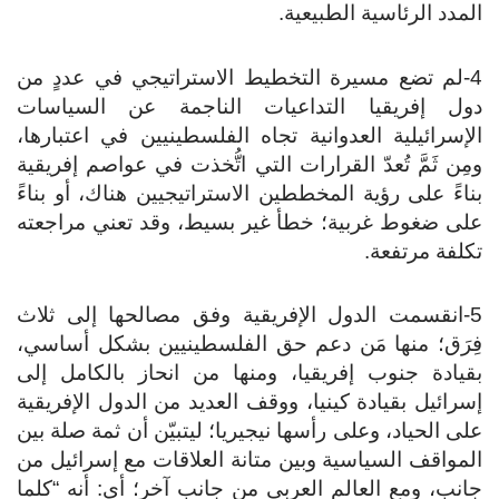
المدد الرئاسية الطبيعية.
4-لم تضع مسيرة التخطيط الاستراتيجي في عددٍ من
دول إفريقيا التداعيات الناجمة عن السياسات
الإسرائيلية العدوانية تجاه الفلسطينيين في اعتبارها،
ومِن ثَمَّ تُعدّ القرارات التي اتُّخذت في عواصم إفريقية
بناءً على رؤية المخططين الاستراتيجيين هناك، أو بناءً
على ضغوط غربية؛ خطأ غير بسيط، وقد تعني مراجعته
تكلفة مرتفعة.
5-انقسمت الدول الإفريقية وفق مصالحها إلى ثلاث
فِرَق؛ منها مَن دعم حق الفلسطينيين بشكل أساسي،
بقيادة جنوب إفريقيا، ومنها من انحاز بالكامل إلى
إسرائيل بقيادة كينيا، ووقف العديد من الدول الإفريقية
على الحياد، وعلى رأسها نيجيريا؛ ليتبيّن أن ثمة صلة بين
المواقف السياسية وبين متانة العلاقات مع إسرائيل من
جانبٍ، ومع العالم العربي من جانبٍ آخر؛ أي: أنه “كلما