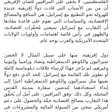
الفلسطينيين، لا يخفى على المراقبين للشأن الإفريقي
أن من بين الأسباب التي قادت دولًا إفريقية عديدة
للهرولة نحو التطبيع مع إسرائيل، هي المنافع والمصالح
الاقتصادية، والسياسات التي تقوم على قاعدة مفادها
أن التقارب مع إسرائيل سيعني مُحفّزات اقتصادية،
والظهور في رأس قائمة اهتمامات وأولويات الولايات
المتحدة الأمريكية والغرب بوجه عام.
دول إفريقية، منها على سبيل المثال لا الحصر:
سيراليون والكونغو الديمقراطية وتشاد وزامبيا وإثيوبيا
وغيرهم، لم تدّخر جهدًا لإرساء علاقات دبلوماسية كاملة
أو تطوير تلك القائمة مع إسرائيل؛ للحد الذي دفع دولًا
بعينها مثل سيراليون والكونغو الديمقراطية أخيرًا إلى
إبداء استعدادهما لتدشين سفارة بمدينة القدس
المحتلة، وكل ذلك -وفق المراقبين- على أمل أن يُحقِّق
هذا التقارب مصالح اقتصادية جمَّة والحصول على دعم
أمريكي سخي من السيولة المالية والمشروعات في