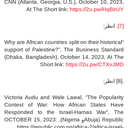
CNN (Atlanta, Georgia, U.S.), October 10, 2023,
At The Short link:
https://2u.pw/HqBirUY
[7]
. انظر:
“Why are African countries split on their historical
support of Palestine?”, The Business Standard
(Dhaka, Bangladesh), October 14, 2023, At The
Short link:
https://2u.pw/CTXvJMD
.[8] انظر:
Victoria Audu and Wale Lawal, “The Popularity
Contest of War: How African States Have
Responded to the Israel-Hamas War”, The
Republic (Abujaو Nigeria), OCTOBER 15, 2023:
https://republic.com.ng/africa-2/africa-israel-