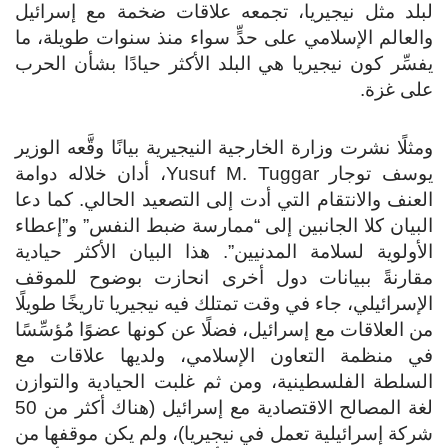
لبلد مثل نيجيريا، تجمعه علاقات ضخمة مع إسرائيل
والعالم الإسلامي على حدٍّ سواء منذ سنوات طويلة، ما
يفسِّر كون نيجيريا هي البلد الأكثر حيادًا بشأن الحرب
على غزة.
ومثلًا نشرت وزارة الخارجية النيجيرية بيانًا وقَّعه الوزير
يوسف توجار Yusuf M. Tuggar، أدان خلاله دوامة
العنف والانتقام التي أدت إلى التصعيد الحالي. كما دعا
البيان كلا الجانبين إلى “ممارسة ضبط النفس” و”إعطاء
الأولوية لسلامة المدنيين”. هذا البيان الأكثر حيادية
مقارنةً ببيانات دول أخرى انحازت بوضوح للموقف
الإسرائيلي، جاء في وقت تمتلك فيه نيجيريا تاريخًا طويلًا
من العلاقات مع إسرائيل، فضلًا عن كونها عضوًا مُؤسِّسًا
في منظمة التعاون الإسلامي، ولديها علاقات مع
السلطة الفلسطينية، ومن ثم غلبت الحيادية والتوازن
لغة المصالح الاقتصادية مع إسرائيل (هناك أكثر من 50
شركة إسرائيلية تعمل في نيجيريا)، ولم يكن موقفها من