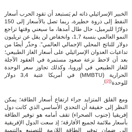
الخبير الإسرائيلي ذاته لم يَستبعد أن تقود الحرب أسعار
النفط إلى ذروة خطيرة، ربما تصل بالأسعار إلى 150
دولارًا للبرميل، حال طال أمدها، ما سيعني وقتها تراجع
النمو العالمي بنسبة 1,7، وانخفاض لن يقل عن تريليون
دولار للناتج المحلي الإجمالي العالمي”. وحذّر أيضًا من
تداعيات العدوان الإسرائيلي على أسعار الغاز الطبيعي؛
بعد أن لاحظ نزعة صعود مستمرة في العقود الآجلة
للغاز الطبيعي في أوروبا، وكذلك تجاوز سعر الوحدة
الحرارية (MMBTU) في أمريكا عتبة 3,4 دولار
)
[2]
(
للوحدة
.
ومع القلق المتزايد جراء ارتفاع أسعار الطاقة؛ يمكن
النظر إلى حقيقة أن التحدي الأساسي الذي كانت دول
إفريقيا (جنوب الصحراء) تقف أمامه هو توفير الطاقة
بأسعار ملائمة لجميع الأفارقة؛ إذ سعت الدول الإفريقية
إلى ضمان توفير الطاقة اللازمة للتصنيع والتنمية