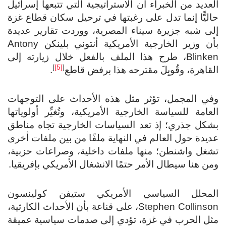
العديد من الخبراء أن الاستراتيجية التي تتبعها إسرائيل
حاليًّا إنما تدل على رغبتها في ترحيل سكان قطاع غزة
إلى شبه جزيرة سيناء المصرية، ووردت تقارير عديدة
بأن وزير الخارجية الأمريكية أنتوني بلينكن Antony
Blinken، طرح هذا الملف بالفعل خلال زيارته إلى
]
[5]
[
القاهرة، وقُوبِلَ مقترحه هذا برفض قاطع
.
وفي المجمل، تؤثر مثل هذه الأحداث على التوجهات
العامة للسياسة الخارجية الأمريكية، وتُغيِّر أولوياتها
بشكل جذري؛ إذ تعد السياسات الخارجية تجاه مناطق
عديدة حول العالم في النهاية ملفًا من بين ملفات أخرى
تشغل واشنطن؛ منها ملفات داخلية، وصراعات حزبية،
ومن هنا سيطال الأمر حتمًا الانشغال الأمريكي بإفريقيا.
المحلل السياسي الأمريكي ستيفن كولينسون
Stephen Collinson، على قناعة بأن الأحداث الكارثية،
مثل الحرب في غزة، تؤدي إلى صدمات سياسية عميقة