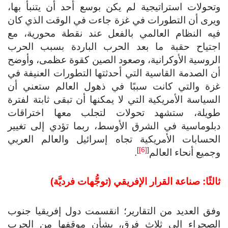
وتحولات استراتيجية لم يكن بوسع أحد أن يتنبأ بها،
ويرى أن التطورات في غزة جاءت في الوقت الذي كان
فيه النظام العالمي بالفعل عند نقطة محورية، مع
اجتياح حقبة ما بعد الحرب الباردة بسبب الحرب
الروسية الأوكرانية، وصعود الصين كقوة عظمى، وأوضح
أن الصدمة القاسية التي أحدثتها التطورات العنيفة في
غزة والتي كانت سببًا في ذهول العالم ستعني أن
السياسة الأمريكية التي لا يمكنها أن تبقى ثابتة لفترة
طويلة، ستشهد تحولات لتجلب معها اختراقات
دبلوماسية في الشرق الأوسط، ربما تؤدي إلى تغيير
الحسابات الأمريكية تجاه إسرائيل والعالم العربي
]
[6]
[
وجميع أنحاء العالم
.
ثالثًا: صناعة القرار الإفريقي
(توجُّهات فرديَّة)
وفق العديد من التقارير؛ انقسمت دول إفريقيا جنوب
الصحراء إلى ثلاث فرق، بشأن موقفها من الحرب