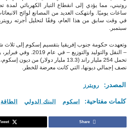
ساعات يوميًا. وانتهكت العديد من المصانع لوائح الانبعاثا
في وقت سابق من هذا العام، وفقًا لتحليل أجرته رويتر
سبتمبر.
وتعهدت حكومة جنوب إفريقيا بتقسيم إسكوم إلى ثلاث شر
– النقل والتوليد والتوزيع – في عام 
تحمل 254 مليار راند (13.3 مليار دولار) من ديون 
نصف إجمالي ديونها، التي كانت معرضة للخطر.
المصدر:
رويترز
كلمات مفتاحية:
اسكوم
البنك الدولي
الطاقة
Tweet
Share