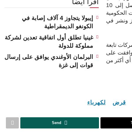
اقرأ أيضا
روتيني، مما يؤدي إلى انقطاع التيار الكهربائي لمدة تصل إلى 10
ت الحكومية
إيبولا يتجاوز 4 آلاف إصابة في
ز ونشر في
الكونغو الديمقراطية
غينيا تطلق أول اتفاقية تعدين لشركة
كات تابعة
مملوكة للدولة
2019. وفي فبراير، وافقت على
البرلمان الأوغندي يوافق على إرسال
إسكوم، أي أكثر من
قوات إلى غزة
قرض
لكهرباء
Send