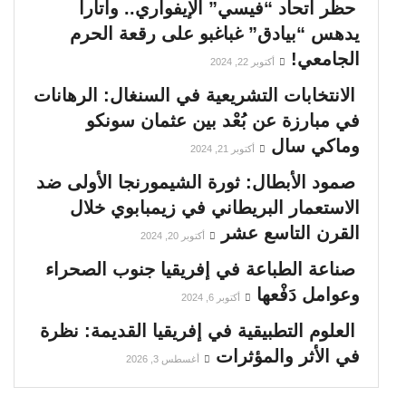
حظر اتحاد “فيسي” الإيفواري.. واتارا
يدهس “بيادق” غباغبو على رقعة الحرم
الجامعي!
أكتوبر 22, 2024
الانتخابات التشريعية في السنغال: الرهانات
في مبارزة عن بُعْد بين عثمان سونكو
وماكي سال
أكتوبر 21, 2024
صمود الأبطال: ثورة الشيمورنجا الأولى ضد
الاستعمار البريطاني في زيمبابوي خلال
القرن التاسع عشر
أكتوبر 20, 2024
صناعة الطباعة في إفريقيا جنوب الصحراء
وعوامل دَفْعها
أكتوبر 6, 2024
العلوم التطبيقية في إفريقيا القديمة: نظرة
في الأثر والمؤثرات
أغسطس 3, 2026