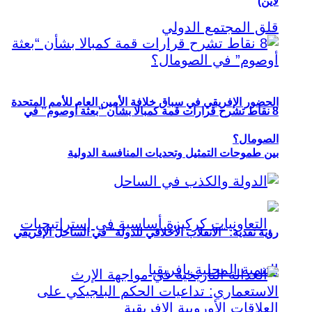
لاين)
الحضور الإفريقي في سباق خلافة الأمين العام للأمم المتحدة
8 نقاط تشرح قرارات قمة كمبالا بشأن “بعثة أوصوم” في
الصومال؟
بين طموحات التمثيل وتحديات المنافسة الدولية
رؤية نقدية: “الانقلاب الأخلاقي للدولة” في الساحل الإفريقي