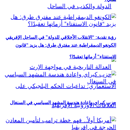
رؤية نقدية: “الانقلاب الأخلاقي للدولة” في الساحل الإفريقي
الكونغو الديمقراطية عند مفترق طرق: هل يزيد “قانون
الاستفتاء” أزماتها تعقيدًا؟
حزب كيراي وإعادة هندسة المشهد السياسي في السنغال