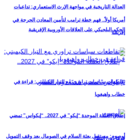
العدالة التاريخية في مواجهة الإرث الاستعماري: تداعيات
أمريكا أولاً.. فهم خطة ترامب لتأمين المعادن الحرجة في
الحكم البلجيكي على العلاقات الأوروبية الإفريقية
إفريقيا
تقاطعات سياسات تراوري مع التيار الكيميتي: قراءة في
خطاب واهيغويا
إطلاق العملة الموحدة “إيكو” في 2027.. “إيكواس” تمضي
أوصوم: مستقبل بعثة السلام في الصومال بعد وقف التمويل
قدمًا دون انتظار