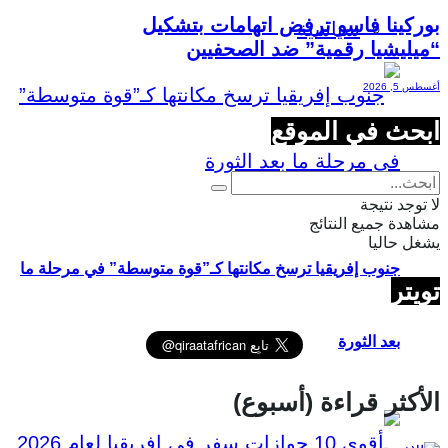
بوركينا فاسو ترفض اتهامات بتشكيل
سياسية
“ميليشيا رقمية” ضد الصحفيين
أغسطس 5, 2026
ابحث في الموقع
لا توجد نتيجة
مشاهدة جميع النتائج
يشغل حاليا
جنوب إفريقيا ترسخ مكانتها كـ”قوة متوسطة” في مرحلة ما
تويتر
بعد الثورة
الأكثر قراءة (أسبوع)