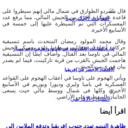
قال متمردو الطوارق في شمال مالي إنهم سيطروا على
قاعدة عسكرية أخرى من الجيش المالي، مما يرفع عدد
المعسكرات التي تم السيطرة عليها إلى خمسة في
الأسابيع الأخيرة.
وقال محمد المولود رمضان المتحدث باسم تنسيقية
حركات أزواد إن مقاتليه سيطروا على معسكر الجيش
إدارة النفايات الإلكترونية في غانا ودورها في دعم مسار
المالي في تاوسا بعد القتال, وأضاف أيضًا إن التنسيقية
هاجمت الجيش بالقرب من قرية تاركينت، فيما لم يصدر
بيان فوري من الجيش.
الاقتصاد الأخضر في إفريقيا
ويأتي الهجوم على تاوسا في أعقاب الهجوم على القواعد
العسكرية في بامبا وليري وديورا وبوريم في الأسابيع
الأخيرة، وكلها في شمال ووسط مالي حيث يسعى
الجانبان للسيطرة على الأراضي.
اقرأ أيضا
ظاهرة النينيو تهدد جنوب إفريقيا وتدفع الملايين إلى