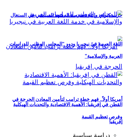
حزب كيراي وإعادة هندسة المشهد السياسي في السنغال
اللغة العربية في نيجيريا ودور “المجلس الوطني للدراسات
العربية والإسلامية”
أمريكا أولاً.. فهم خطة ترامب لتأمين المعادن الحرجة في
القطن في إفريقيا: الأهمية الاقتصادية والتحديات الهيكلية
وفرص تعظيم القيمة
إفريقيا
دراسة سياسية