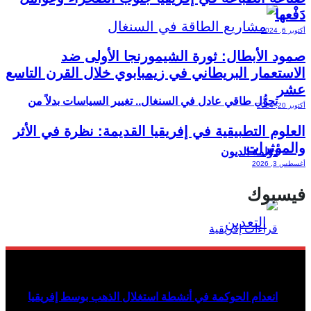
دَفْعها
أكتوبر 6, 2024
صمود الأبطال: ثورة الشيمورنجا الأولى ضد
الاستعمار البريطاني في زيمبابوي خلال القرن التاسع
عشر
تحوُّل طاقي عادل في السنغال.. تغيير السياسات بدلاً من
أكتوبر 20, 2024
العلوم التطبيقية في إفريقيا القديمة: نظرة في الأثر
والمؤثرات
دوّامة الديون
أغسطس 3, 2026
فيسبوك
انعدام الحوكمة في أنشطة استغلال الذهب بوسط إفريقيا