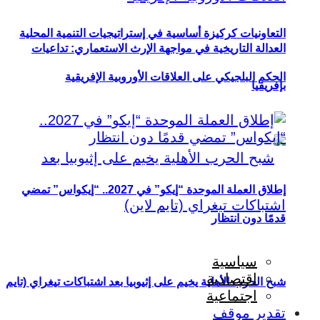
التعاونيات كركيزة أساسية في إستراتيجيات التنمية المحلية
العدالة التاريخية في مواجهة الإرث الاستعماري: تداعيات
الحكم البلجيكي على العلاقات الأوروبية الإفريقية
بإفريقيا
إطلاق العملة الموحدة “إيكو” في 2027.. “إيكواس” تمضي
قدمًا دون انتظار
سياسية
اقتصادية
شبح الحرب الأهلية يخيم على إثيوبيا بعد اشتباكات تيغراي (تايم
اجتماعية
تقدير موقف