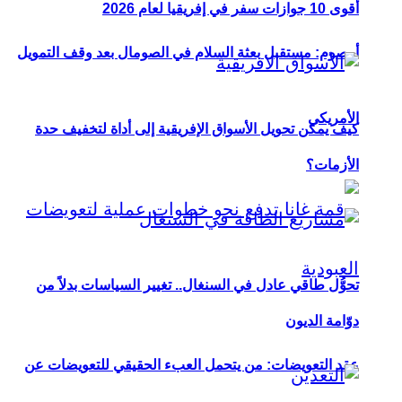
أقوى 10 جوازات سفر في إفريقيا لعام 2026
أوصوم: مستقبل بعثة السلام في الصومال بعد وقف التمويل
الأمريكي
كيف يمكن تحويل الأسواق الإفريقية إلى أداة لتخفيف حدة
الأزمات؟
تحوُّل طاقي عادل في السنغال.. تغيير السياسات بدلاً من
دوّامة الديون
عقد التعويضات: من يتحمل العبء الحقيقي للتعويضات عن