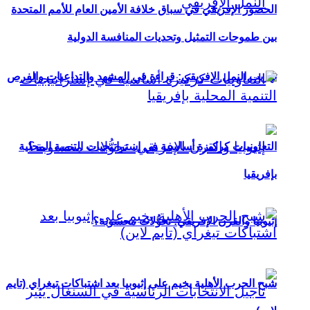
الحضور الإفريقي في سباق خلافة الأمين العام للأمم المتحدة
بين طموحات التمثيل وتحديات المنافسة الدولية
تهريب النمل الإفريقي: قراءة في المشهد والتداعيات والفرص
التعاونيات كركيزة أساسية في إستراتيجيات التنمية المحلية
بإفريقيا
إثيوبيا والقرن الإفريقي: تحوُّلات محسوبة؟
شبح الحرب الأهلية يخيم على إثيوبيا بعد اشتباكات تيغراي (تايم