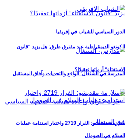
الدور السياسي للشباب في إفريقيا
الكونغو الديمقراطية عند مفترق طرق: هل يزيد “قانون
الاستفتاء” أزماتها تعقيدًا؟
المدرسة في السنغال: الواقع والتحديات وآفاق المستقبل
متلازمة مقديشو: القرار 2719 واختبار استدامة عمليات
السلام في الصومال