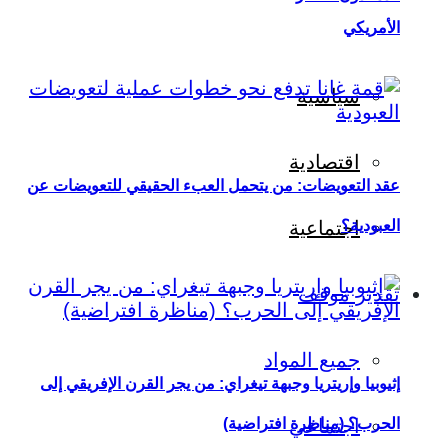
الأمريكي
سياسية
اقتصادية
عقد التعويضات: من يتحمل العبء الحقيقي للتعويضات عن
العبودية؟
اجتماعية
تقدير موقف
جميع المواد
إثيوبيا وإريتريا وجبهة تيغراي: من يجر القرن الإفريقي إلى
اجتماعي
الحرب؟ (مناظرة افتراضية)