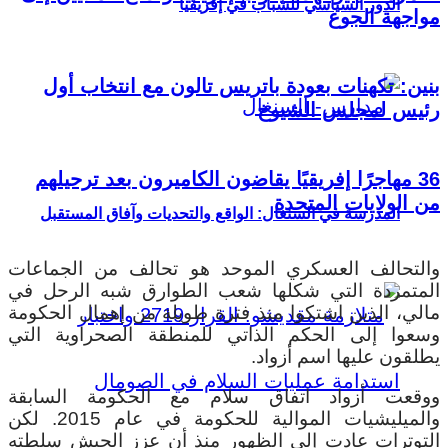
الدور السياسي للشباب في إفريقيا
مواجهة الجوع
بنين: تكهنات بعودة باتريس تالون مع انتخاب أول
رئيس لمجلس الشيوخ
36 مهاجرًا إفريقيًا يقاضون الكاميرون بعد ترحيلهم
من الولايات المتحدة
المدرسة في السنغال: الواقع والتحديات وآفاق المستقبل
والتحالف العسكري الموحد هو تحالف من الجماعات
المتمردة التي شكلها شعب الطوارق شبه الرحل في
مالي، الذين اشتكوا منذ فترة طويلة من إهمال الحكومة
وسعوا إلى الحكم الذاتي للمنطقة الصحراوية التي
يطلقون عليها اسم أزواد.
ووقعت أزواد اتفاق سلام مع الحكومة السابقة
والميليشيات الموالية للحكومة في عام 2015. لكن
التوترات عادت إلى الظهور منذ أن عزز الجيش سلطته