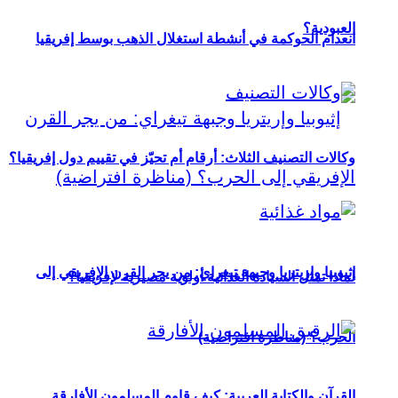
العبودية؟
انعدام الحوكمة في أنشطة استغلال الذهب بوسط إفريقيا
وكالات التصنيف الثلاث: أرقام أم تحيّز في تقييم دول إفريقيا؟
إثيوبيا وإريتريا وجبهة تيغراي: من يجر القرن الإفريقي إلى
لماذا تمثل السيادة الغذائية أولوية مصيرية لإفريقيا؟
الحرب؟ (مناظرة افتراضية)
القرآن والكتابة العربية: كيف قاوم المسلمون الأفارقة