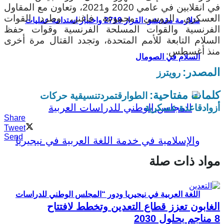
في انقلابين في عامي 2020 و2021، وتعاون مع المقاول
العسكري الروسي مجموعة فاغنر، وطرد القوات
متلازمة مقديشو: القرار 2719 واختبار استدامة عمليات
الفرنسية والقوات المسلحة الفرنسية وقوات حفظ
السلام التابعة للأمم المتحدة، وتجدد القتال مرة أخرى
منذ أغسطس.
السلام في الصومال
المصدر:
رويترز
كلمات مفتاحية:
الطوارق
تمرد
تنسيقية حركات
أزواد
قاعدة عسكرية
Share
Tweet
Send
مواد ذات صلة
اللغة العربية في نيجيريا ودور “المجلس الوطني للدراسات
الغابون تعزز قطاع التعدين وتخطط لافتتاح
8 مناجم بحلول 2030