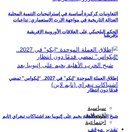
التعاونيات كركيزة أساسية في إستراتيجيات التنمية المحلية
العدالة التاريخية في مواجهة الإرث الاستعماري: تداعيات
الحكم البلجيكي على العلاقات الأوروبية الإفريقية
بإفريقيا
إطلاق العملة الموحدة “إيكو” في 2027.. “إيكواس” تمضي
قدمًا دون انتظار
سياسية
اقتصادية
شبح الحرب الأهلية يخيم على إثيوبيا بعد اشتباكات تيغراي (تايم
اجتماعية
تقدير موقف