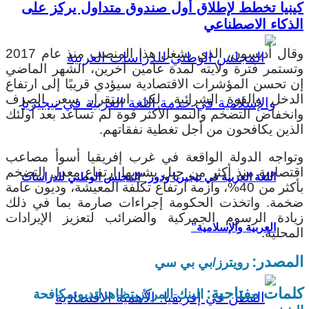
كينيا تخطط لإطلاق أول صندوق متداول يركز على
الذكاء الاصطناعي
وقال أديسون، الذي يشغل هذا المنصب منذ عام 2017
وتستمر فترة ولايته لمدة عامين آخرين، الشهر الماضي
إن تحسن المؤشرات الاقتصادية سيؤدي قريبًا إلى ارتفاع
الدخل والقوة الشرائية. لكن استقرار سعر الصرف
وانخفاض التضخم والنمو الأكثر قوة لم تساعد بعد أولئك
الذين يكافحون من أجل تغطية نفقاتهم.
وتواجه الدولة الواقعة في غرب إفريقيا أسوأ مصاعب
اقتصادية منذ أكثر من جيل يشوبها ارتفاع معدل التضخم
اللغة العربية في نيجيريا ودور “المجلس الوطني للدراسات
بأكثر من 40%، وأزمة ارتفاع تكلفة المعيشة، وديون عامة
ضخمة. واتخذت الحكومة إجراءات صارمة بما في ذلك
زيادة الرسوم الجمركية والضرائب لتعزيز الإيرادات
العربية والإسلامية”
المحلية.
المصدر:
رويترز/بي بي سي
كلمات مفتاحية:
البنك المركزي
تظاهرات
ديون
مكافحة