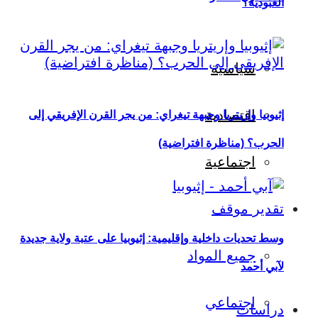
العبودية؟
سياسية
اقتصادية
إثيوبيا وإريتريا وجبهة تيغراي: من يجر القرن الإفريقي إلى
الحرب؟ (مناظرة افتراضية)
اجتماعية
تقدير موقف
وسط تحديات داخلية وإقليمية: إثيوبيا على عتبة ولاية جديدة
جميع المواد
لآبي أحمد
اجتماعي
دراسات