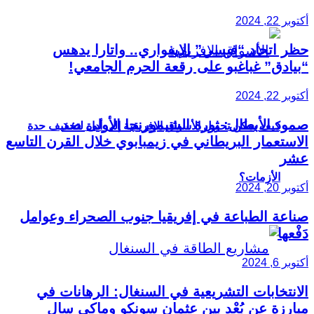
أكتوبر 22, 2024
حظر اتحاد “فيسي” الإيفواري.. واتارا يدهس
“بيادق” غباغبو على رقعة الحرم الجامعي!
أكتوبر 22, 2024
صمود الأبطال: ثورة الشيمورنجا الأولى ضد
كيف يمكن تحويل الأسواق الإفريقية إلى أداة لتخفيف حدة
الاستعمار البريطاني في زيمبابوي خلال القرن التاسع
عشر
الأزمات؟
أكتوبر 20, 2024
صناعة الطباعة في إفريقيا جنوب الصحراء وعوامل
دَفْعها
أكتوبر 6, 2024
الانتخابات التشريعية في السنغال: الرهانات في
مبارزة عن بُعْد بين عثمان سونكو وماكي سال