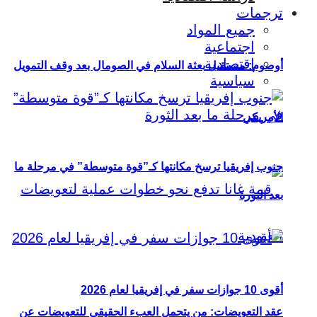
ترجمات
جميع المواد
اجتماعية
اقتصادية
أوصوم: مستقبل بعثة السلام في الصومال بعد وقف التمويل
سياسية
الأمريكي
جنوب إفريقيا ترسخ مكانتها كـ”قوة متوسطة” في مرحلة ما
بعد الثورة
أقوى 10 جوازات سفر في إفريقيا لعام 2026
عقد التعويضات: من يتحمل العبء الحقيقي للتعويضات عن