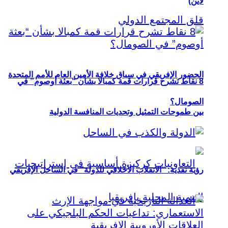
لاين)
الحضور الإفريقي في سباق خلافة الأمين العام للأمم المتحدة
8 نقاط تشرح قرارات قمة كمبالا بشأن “بعثة أوصوم” في
الصومال؟
بين طموحات التمثيل وتحديات المنافسة الدولية
رؤية نقدية: “الانقلاب الأخلاقي للدولة” في الساحل الإفريقي