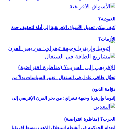
العبودية؟
كيف يمكن تحويل الأسواق الإفريقية إلى أداة لتخفيف حدة
الأزمات؟
تحوُّل طاقي عادل في السنغال.. تغيير السياسات بدلاً من
دوّامة الديون
إثيوبيا وإريتريا وجبهة تيغراي: من يجر القرن الإفريقي إلى
الحرب؟ (مناظرة افتراضية)
انعدام الحوكمة في أنشطة استغلال الذهب بوسط إفريقيا