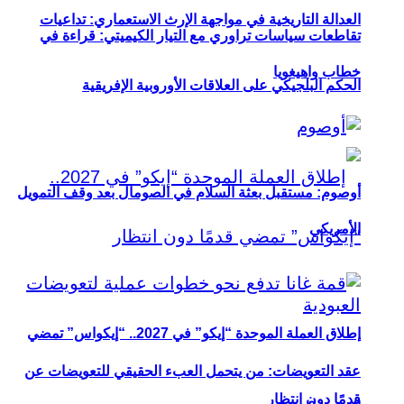
العدالة التاريخية في مواجهة الإرث الاستعماري: تداعيات
تقاطعات سياسات تراوري مع التيار الكيميتي: قراءة في
خطاب واهيغويا
الحكم البلجيكي على العلاقات الأوروبية الإفريقية
أوصوم: مستقبل بعثة السلام في الصومال بعد وقف التمويل
الأمريكي
إطلاق العملة الموحدة “إيكو” في 2027.. “إيكواس” تمضي
عقد التعويضات: من يتحمل العبء الحقيقي للتعويضات عن
قدمًا دون انتظار