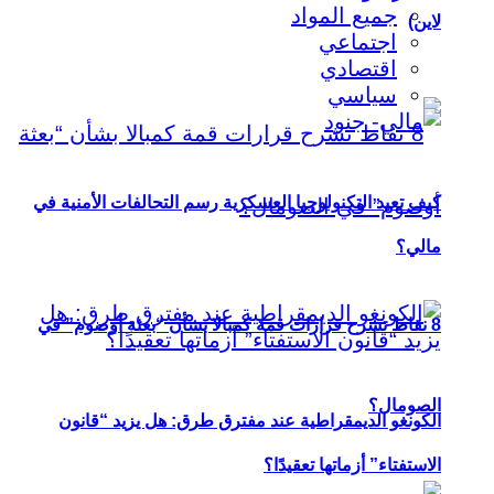
جميع المواد
لاين)
اجتماعي
اقتصادي
سياسي
كيف تعيد التكنولوجيا العسكرية رسم التحالفات الأمنية في
مالي؟
8 نقاط تشرح قرارات قمة كمبالا بشأن “بعثة أوصوم” في
الصومال؟
الكونغو الديمقراطية عند مفترق طرق: هل يزيد “قانون
الاستفتاء” أزماتها تعقيدًا؟