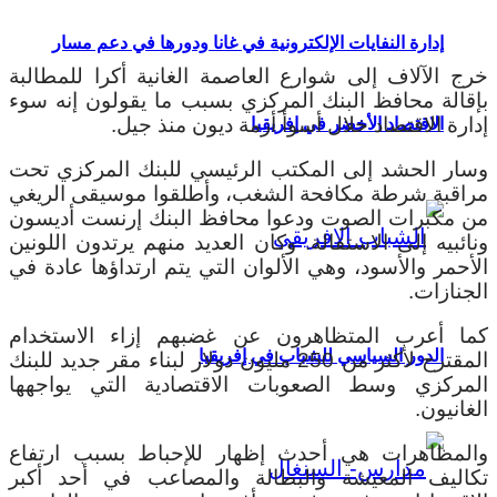
إدارة النفايات الإلكترونية في غانا ودورها في دعم مسار
خرج الآلاف إلى شوارع العاصمة الغانية أكرا للمطالبة
بإقالة محافظ البنك المركزي بسبب ما يقولون إنه سوء
إدارة الاقتصاد خلال أسوأ أزمة ديون منذ جيل.
الاقتصاد الأخضر في إفريقيا
وسار الحشد إلى المكتب الرئيسي للبنك المركزي تحت
مراقبة شرطة مكافحة الشغب، وأطلقوا موسيقى الريغي
من مكبرات الصوت ودعوا محافظ البنك إرنست أديسون
ونائبيه إلى الاستقالة. وكان العديد منهم يرتدون اللونين
الأحمر والأسود، وهي الألوان التي يتم ارتداؤها عادة في
الجنازات.
كما أعرب المتظاهرون عن غضبهم إزاء الاستخدام
الدور السياسي للشباب في إفريقيا
المقترح لأكثر من 250 مليون دولار لبناء مقر جديد للبنك
المركزي وسط الصعوبات الاقتصادية التي يواجهها
الغانيون.
والمظاهرات هي أحدث إظهار للإحباط بسبب ارتفاع
تكاليف المعيشة والبطالة والمصاعب في أحد أكبر