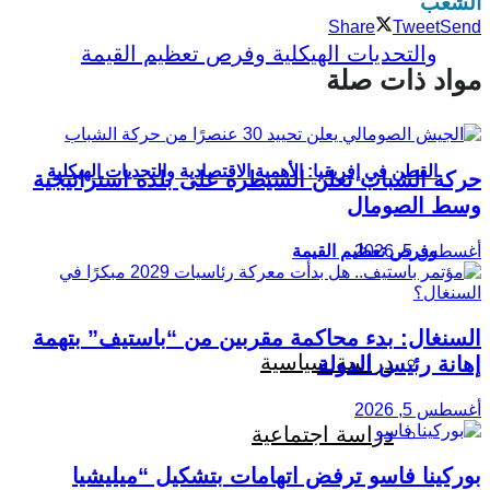
الشغب
Share
Tweet
Send
مواد ذات صلة
القطن في إفريقيا: الأهمية الاقتصادية والتحديات الهيكلية
حركة الشباب تعلن السيطرة على بلدة استراتيجية
وسط الصومال
أغسطس 5, 2026
وفرص تعظيم القيمة
السنغال: بدء محاكمة مقربين من “باستيف” بتهمة
دراسة سياسية
إهانة رئيس الدولة
أغسطس 5, 2026
دراسة اجتماعية
بوركينا فاسو ترفض اتهامات بتشكيل “ميليشيا