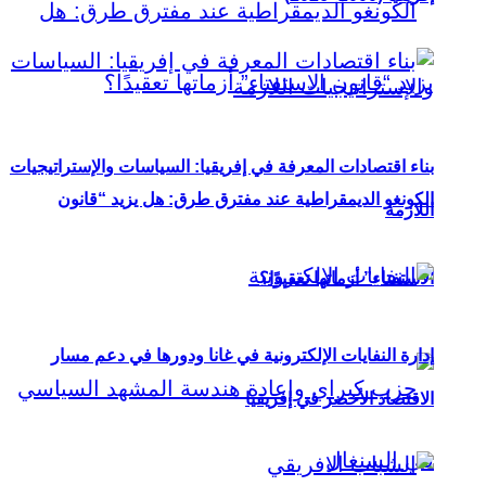
بناء اقتصادات المعرفة في إفريقيا: السياسات والإستراتيجيات
الكونغو الديمقراطية عند مفترق طرق: هل يزيد “قانون
اللازمة
الاستفتاء” أزماتها تعقيدًا؟
إدارة النفايات الإلكترونية في غانا ودورها في دعم مسار
الاقتصاد الأخضر في إفريقيا