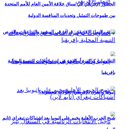
الحضور الإفريقي في سباق خلافة الأمين العام للأمم المتحدة
بين طموحات التمثيل وتحديات المنافسة الدولية
تهريب النمل الإفريقي: قراءة في المشهد والتداعيات والفرص
التعاونيات كركيزة أساسية في إستراتيجيات التنمية المحلية
بإفريقيا
إثيوبيا والقرن الإفريقي: تحوُّلات محسوبة؟
شبح الحرب الأهلية يخيم على إثيوبيا بعد اشتباكات تيغراي (تايم