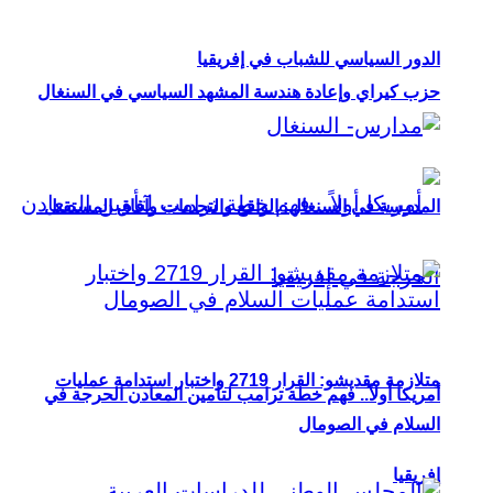
الدور السياسي للشباب في إفريقيا
حزب كيراي وإعادة هندسة المشهد السياسي في السنغال
المدرسة في السنغال: الواقع والتحديات وآفاق المستقبل
متلازمة مقديشو: القرار 2719 واختبار استدامة عمليات
أمريكا أولاً.. فهم خطة ترامب لتأمين المعادن الحرجة في
السلام في الصومال
إفريقيا