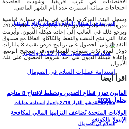
الاقتصادات في غرب أفريقيا. وشهدت العاصمة
احتجاجات مماثلة استمرت عدة أيام الشهر الماضي.
وسجل البنك المركزي الغاني في يوليو خسارة قياسية
المدرسة في السنغال: الواقع والتحديات وآفاق المستقبل
قدرها 60.8 مليار سيدي (5.3 مليار دولار) لعام 2022،
ويرجع ذلك في الغالب إلى إعادة هيكلة الديون. وأبرمت
غانا، التي تنتج الذهب والنفط والكاكاو، اتفاقا مع صندوق
النقد الدولي للحصول على برنامج قرض بقيمة 3 مليارات
دولار لمدة ثلاث سنوات للمساعدة في تصحيح الوضع.
وإعادة هيكلة الديون هي أحد شروط الحصول على تلك
الأموال.
اقرأ أيضا
الغابون تعزز قطاع التعدين وتخطط لافتتاح 8 مناجم
بحلول 2030
متلازمة مقديشو: القرار 2719 واختبار استدامة عمليات
الولايات المتحدة تُضاعف التزامها المالي لمكافحة
الإيبولا بالكونغو
السلام في الصومال