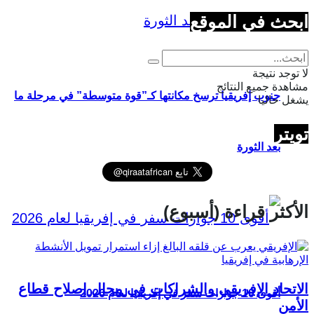
ابحث في الموقع
لا توجد نتيجة
مشاهدة جميع النتائج
جنوب إفريقيا ترسخ مكانتها كـ”قوة متوسطة” في مرحلة ما
يشغل حاليا
تويتر
بعد الثورة
الأكثر قراءة (أسبوع)
الاتحاد الإفريقي والشراكات في مجال إصلاح قطاع
أقوى 10 جوازات سفر في إفريقيا لعام 2026
الأمن