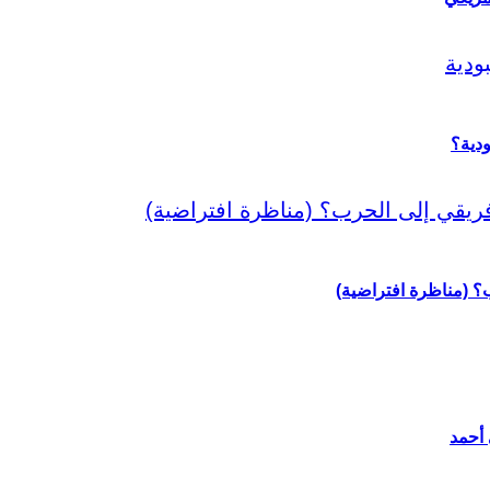
دية؟
رب؟ (مناظرة افتراضية)
 أحمد