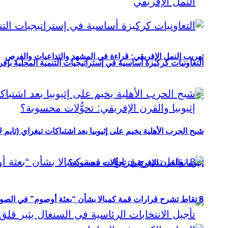
تهريب النمل الإفريقي: قراءة في المشهد والتداعيات والفرص
التعاونيات كركيزة أساسية في إستراتيجيات التنمية المحلية بإفري
شبح الحرب الأهلية يخيم على إثيوبيا بعد اشتباكات تيغراي (تايم ل
إثيوبيا والقرن الإفريقي: تحوُّلات محسوبة؟
8 نقاط تشرح قرارات قمة كمبالا بشأن “بعثة أوصوم” في الصومال؟