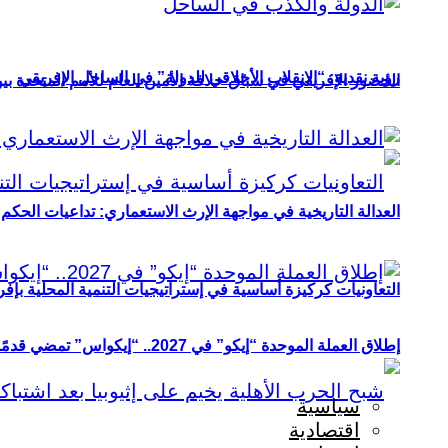
رؤية نقدية: “الانقلاب الأخلاقي للدولة” في الساحل الإفريقي
الحضور الإفريقي في سباق خلافة الأمين العام للأمم المتحدة ب
العدالة التاريخية في مواجهة الإرث الاستعماري: تداعيات الحكم ا
التعاونيات كركيزة أساسية في إستراتيجيات التنمية المحلية بإفري
إطلاق العملة الموحدة “إيكو” في 2027.. “إيكواس” تمضي قدمًا دون انتظار
سياسية
اقتصادية