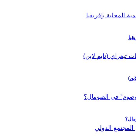
قيا
اين)