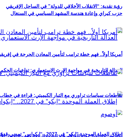
رؤية نقدية: “الانقلاب الأخلاقي للدولة” في الساحل الإفريقي
حزب كيراي وإعادة هندسة المشهد السياسي في السنغال
أمريكا أولاً.. فهم خطة ترامب لتأمين المعادن الحرجة في إفريقي
العدالة التاريخية في مواجهة الإرث الاستعماري: تداعيات الحكم ا
تقاطعات سياسات تراوري مع التيار الكيميتي: قراءة في خطاب و
إطلاق العملة الموحدة “إيكو” في 2027.. “إيكواس” تمضي قدمًا دون انتظار
أوصوم: مستقبل بعثة السلام في الصومال بعد وقف التمويل الأ