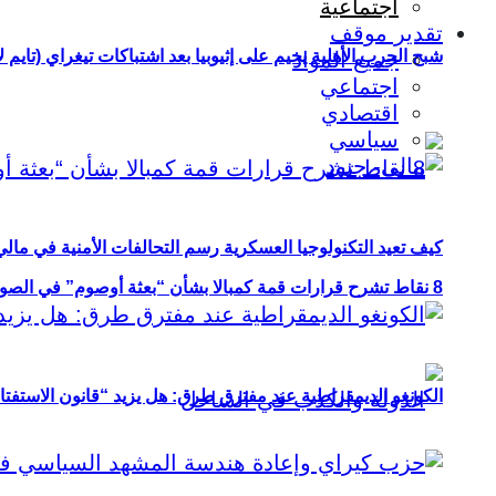
اجتماعية
تقدير موقف
شبح الحرب الأهلية يخيم على إثيوبيا بعد اشتباكات تيغراي (تايم ل
جميع المواد
اجتماعي
اقتصادي
سياسي
كيف تعيد التكنولوجيا العسكرية رسم التحالفات الأمنية في مال
8 نقاط تشرح قرارات قمة كمبالا بشأن “بعثة أوصوم” في الصومال؟
الكونغو الديمقراطية عند مفترق طرق: هل يزيد “قانون الاستفتاء” 