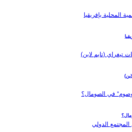
قيا
اين)