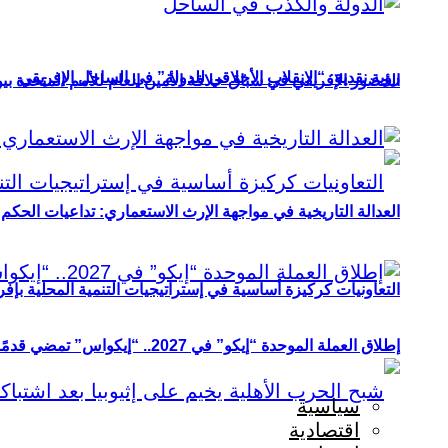
رؤية نقدية: “الانقلاب الأخلاقي للدولة” في الساحل الإفريقي
الحضور الإفريقي في سباق خلافة الأمين العام للأمم المتحدة ب
العدالة التاريخية في مواجهة الإرث الاستعماري: تداعيات الحكم ا
التعاونيات كركيزة أساسية في إستراتيجيات التنمية المحلية بإفري
إطلاق العملة الموحدة “إيكو” في 2027.. “إيكواس” تمضي قدمًا دون انتظار
سياسية
اقتصادية