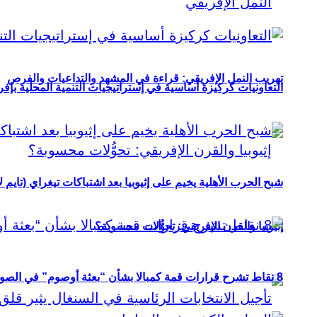
تهريب النمل الإفريقي: قراءة في المشهد والتداعيات والفرص
التعاونيات كركيزة أساسية في إستراتيجيات التنمية المحلية بإفري
شبح الحرب الأهلية يخيم على إثيوبيا بعد اشتباكات تيغراي (تايم ل
إثيوبيا والقرن الإفريقي: تحوُّلات محسوبة؟
8 نقاط تشرح قرارات قمة كمبالا بشأن “بعثة أوصوم” في الصومال؟