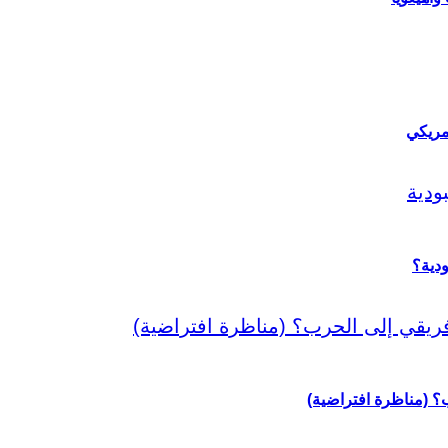
مريكي
دية؟
رب؟ (مناظرة افتراضية)