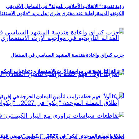
رؤية نقدية: “الانقلاب الأخلاقي للدولة” في الساحل الإفريقي
الكونغو الديمقراطية عند مفترق طرق: هل يزيد “قانون الاستفتاء” 
حزب كيراي وإعادة هندسة المشهد السياسي في السنغال
العدالة التاريخية في مواجهة الإرث الاستعماري: تداعيات الحكم ا
أمريكا أولاً.. فهم خطة ترامب لتأمين المعادن الحرجة في إفريقي
إطلاق العملة الموحدة “إيكو” في 2027.. “إيكواس” تمضي قدمًا دون انتظار
تقاطعات سياسات تراوري مع التيار الكيميتي: قراءة في خطاب و