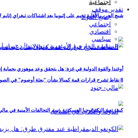
اجتماعية
تقدير موقف
شبح الحرب الأهلية يخيم على إثيوبيا بعد اشتباكات تيغراي (تايم ل
جميع المواد
اجتماعي
اقتصادي
سياسي
أوغندا والقوة الدولية في غزة: هل يتحقق وعد موهوزي بحماية إ
8 نقاط تشرح قرارات قمة كمبالا بشأن “بعثة أوصوم” في الصومال؟
كيف تعيد التكنولوجيا العسكرية رسم التحالفات الأمنية في مال