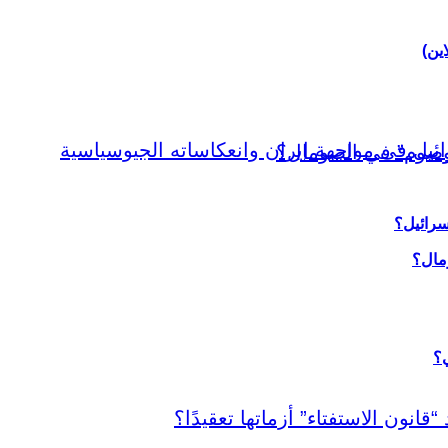
اين)
سرائيل؟
ي؟