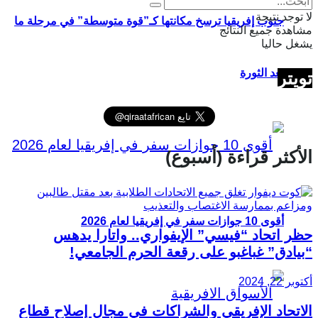
لا توجد نتيجة
جنوب إفريقيا ترسخ مكانتها كـ”قوة متوسطة” في مرحلة ما
مشاهدة جميع النتائج
يشغل حاليا
بعد الثورة
تويتر
الأكثر قراءة (أسبوع)
أقوى 10 جوازات سفر في إفريقيا لعام 2026
حظر اتحاد “فيسي” الإيفواري.. واتارا يدهس
“بيادق” غباغبو على رقعة الحرم الجامعي!
أكتوبر 22, 2024
الاتحاد الإفريقي والشراكات في مجال إصلاح قطاع