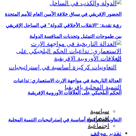
الحضور الإفريقي في سباق خلافة الأمين العام للأمم المتحدة
رؤية نقدية: “الانقلاب الأخلاقي للدولة” في الساحل الإفريقي
بين طموحات التمثيل وتحديات المنافسة الدولية
العدالة التاريخية في مواجهة الإرث الاستعماري: تداعيات
الحكم البلجيكي على العلاقات الأوروبية الإفريقية
سياسية
اقتصادية
التعاونيات كركيزة أساسية في إستراتيجيات التنمية المحلية
اجتماعية
تقدير موقف