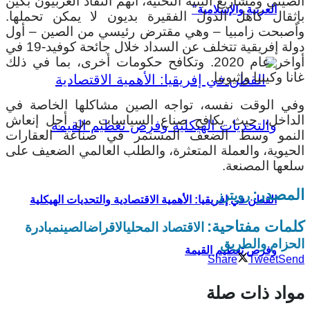
الصيني ومشاريع البنية التحتية، اتهم النقاد الغربيون بكين
العربية والإسلامية”
بإثقال كاهل الدول الفقيرة بديون لا يمكن تحملها.
وأصبحت زامبيا – وهي مقترض رئيسي من الصين – أول
دولة إفريقية تتخلف عن السداد خلال جائحة كوفيد-19 في
أواخر عام 2020. وتكافح حكومات أخرى، بما في ذلك
غانا وكينيا وإثيوبيا.
وفي الوقت نفسه، تواجه الصين مشاكلها الخاصة في
الداخل، حيث يكافح صناع السياسات من أجل إنعاش
النمو وسط الضعف المستمر في صناعة العقارات
الحيوية، والعملة المتعثرة، والطلب العالمي الضعيف على
سلعها المصنعة.
المصدر:
رويترز
القطن في إفريقيا: الأهمية الاقتصادية والتحديات الهيكلية
كلمات مفتاحية:
الاقتصاد المحلي
الاقراض
الصين
مبادرة
الحزام والطريق
وفرص تعظيم القيمة
Share
Tweet
Send
مواد ذات صلة