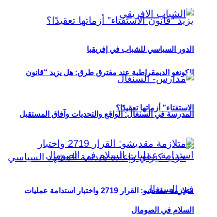
الدور السياسي للشباب في إفريقيا
الكونغو الديمقراطية عند مفترق طرق: هل يزيد “قانون
الاستفتاء” أزماتها تعقيدًا؟
المدرسة في السنغال: الواقع والتحديات وآفاق المستقبل
متلازمة مقديشو: القرار 2719 واختبار استدامة عمليات
السلام في الصومال