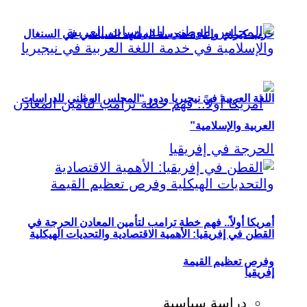
حزب كيراي وإعادة هندسة المشهد السياسي في السنغال
اللغة العربية في نيجيريا ودور “المجلس الوطني للدراسات
العربية والإسلامية”
أمريكا أولاً.. فهم خطة ترامب لتأمين المعادن الحرجة في
القطن في إفريقيا: الأهمية الاقتصادية والتحديات الهيكلية
وفرص تعظيم القيمة
إفريقيا
دراسة سياسية