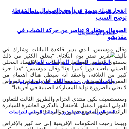
انفجار قنبلة يدوية في أرض الصومال.. والشرطة
متلازمة مقديشو: القرار 2719 واختبار استدامة عمليات
توضح السبب
الصومال يعتقل 9 عناصر من حركة الشباب في
السلام في الصومال
مقديشو
وقال موسيس، الذي يدير قاعدة البيانات وشارك في
تأليف تقرير صدر يوم الثلاثاء: “يتعلق الكثير من ذلك
بمستوى التعرض للمخاطر”. وأضاف “إن الاقتصاد المحلي
الصيني يلعب دورا كبيرا هنا”.وقال موسيس: “هذا جزء
كبير من العلاقة، وأعتقد أنه سيظل هناك اهتمام من
المقرضين الصينيين،…، ومع ذلك، فإن انخفاض القروض
لا يعني بالضرورة نهاية المشاركة الصينية في أفريقيا”.
وستستضيف بكين منتدى الحزام والطريق الثالث للتعاون
الدولي الشهر المقبل للاحتفال بالذكرى العاشرة للمبادرة
الرائدة، ومن المتوقع حضور حوالي 90 دولة.
اللغة العربية في نيجيريا ودور “المجلس الوطني للدراسات
وبينما رحبت الحكومات الإفريقية إلى حد كبير بالإقراض