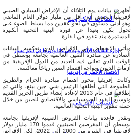
أظهرت بيانات يوم الثلاثاء أن الإقراض السيادي الصيني
لإفريقيا انخفض إلى أقل من مليار دولار العام الماضي
وهو أدنى مستوى في نحو عقدين مما يسلط الضوء على
تحول بكين بعيدا عن فورة البنية التحتية الكبيرة
المستمرة منذ عقود في القارة.
ويأتي الانخفاض في الإقراض الذي تعكسه البيانات
إدارة النفايات الإلكترونية في غانا ودورها في دعم مسار
الصادرة عن مبادرة الصين العالمية بجامعة بوسطن في
الوقت الذي تعاني فيه العديد من الدول الإفريقية من
أزمات الديون ويواجه اقتصاد الصين رياحًا معاكسة.
الاقتصاد الأخضر في إفريقيا
وكانت إفريقيا محور اهتمام مبادرة الحزام والطريق
الطموحة التي أطلقها الرئيس شي جين بينغ، والتي تم
إطلاقها في عام 2013 لإعادة إنشاء طريق الحرير القديم
وتوسيع النفوذ الجيوسياسي والاقتصادي للصين من خلال
حملة تطوير البنية التحتية العالمية.
وتقدر قاعدة بيانات القروض الصينية لإفريقيا بجامعة
بوسطن أن المقرضين الصينيين قدموا 170 مليار دولار
لإفريقيا في الفترة من 2000 إلى 2022، لكن الإقراض