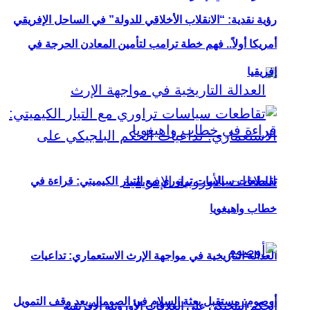
رؤية نقدية: “الانقلاب الأخلاقي للدولة” في الساحل الإفريقي
أمريكا أولاً.. فهم خطة ترامب لتأمين المعادن الحرجة في
إفريقيا
تقاطعات سياسات تراوري مع التيار الكيميتي: قراءة في
خطاب واهيغويا
العدالة التاريخية في مواجهة الإرث الاستعماري: تداعيات
أوصوم: مستقبل بعثة السلام في الصومال بعد وقف التمويل
الحكم البلجيكي على العلاقات الأوروبية الإفريقية