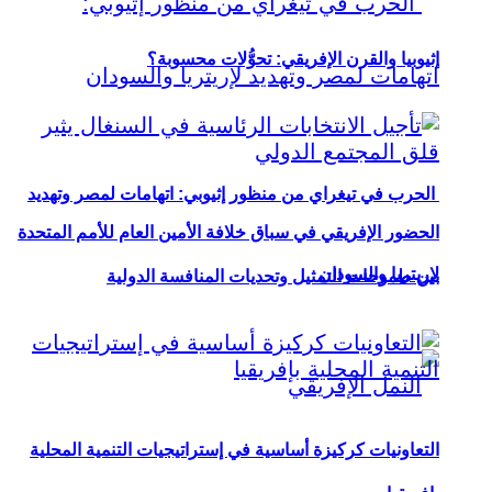
إثيوبيا والقرن الإفريقي: تحوُّلات محسوبة؟
الحرب في تيغراي من منظور إثيوبي: اتهامات لمصر وتهديد
الحضور الإفريقي في سباق خلافة الأمين العام للأمم المتحدة
لإريتريا والسودان
بين طموحات التمثيل وتحديات المنافسة الدولية
التعاونيات كركيزة أساسية في إستراتيجيات التنمية المحلية