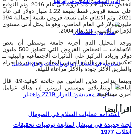
الدور السياسي للشباب في إفريقيا
انخفض بشكل حاد منذ ذروته في عام 2016. وتم التوقيع
على سبعة قروض فقط بقيمة 1.22 مليار دولار في عام
2021. وتم الاتفاق على تسعة قروض بقيمة إجمالية 994
مليون دولار في العام الماضي، وهو ما يمثل أدنى مستوى
للإقراض الصيني منذ عام 2004.
ووجد التحليل الذي أجرته جامعة بوسطن أن بعض
الاتجاهات ــ انخفاض القروض التي تتجاوز 500 مليون
دولار وزيادة التركيز على التأثيرات الاجتماعية والبيئية ــ
تعكس فيما يبدو الدفع الصيني المعلن نحو مبادرة الحزام
المدرسة في السنغال: الواقع والتحديات وآفاق المستقبل
والطريق الأكثر جودة والأكثر مراعاة للبيئة.
وبينما يتزامن هذين العامين مع جائحة كوفيد-19، قال
الباحث أوينتاريلادو موسيس لرويترز إن هناك عوامل
أخرى مساهمة.
اقرأ أيضا
لجنة جديدة في سيشل لمتابعة توصيات تحقيقات
انقلاب 1977