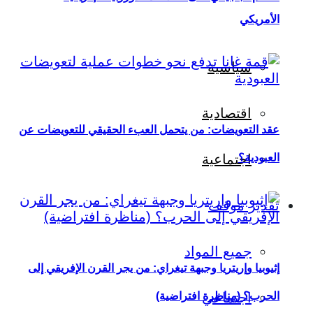
الأمريكي
سياسية
اقتصادية
عقد التعويضات: من يتحمل العبء الحقيقي للتعويضات عن
العبودية؟
اجتماعية
تقدير موقف
جميع المواد
إثيوبيا وإريتريا وجبهة تيغراي: من يجر القرن الإفريقي إلى
اجتماعي
الحرب؟ (مناظرة افتراضية)