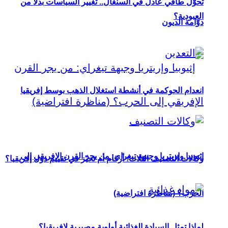
تحوُّل طاقي عادل في السنغال.. تغيير السياسات بدلاً من
العبودية؟
دوّامة الديون
انعدام الحوكمة في أنشطة استغلال الذهب بوسط إفريقيا
إثيوبيا وإريتريا وجبهة تيغراي: من يجر القرن الإفريقي إلى
وكالات التصنيف الثلاث: أرقام أم تحيّز في تقييم دول إفريقيا؟
الحرب؟ (مناظرة افتراضية)
لماذا تمثل السيادة الغذائية أولوية مصيرية لإفريقيا؟