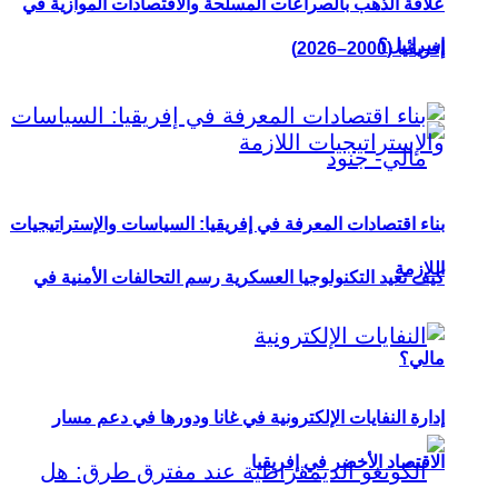
علاقة الذهب بالصراعات المسلحة والاقتصادات الموازية في
إسرائيل؟
إفريقيا (2000–2026)
بناء اقتصادات المعرفة في إفريقيا: السياسات والإستراتيجيات
اللازمة
كيف تعيد التكنولوجيا العسكرية رسم التحالفات الأمنية في
مالي؟
إدارة النفايات الإلكترونية في غانا ودورها في دعم مسار
الاقتصاد الأخضر في إفريقيا