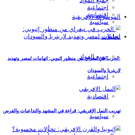
جميع المواد
اجتماعية
اقتصادية
الموسوعة الإفريقية
سياسية
تحليلات
جميع المواد
الحرب في تيغراي من منظور إثيوبي: اتهامات لمصر وتهديد
لإريتريا والسودان
اجتماعية
اقتصادية
تهريب النمل الإفريقي: قراءة في المشهد والتداعيات والفرص
سياسية