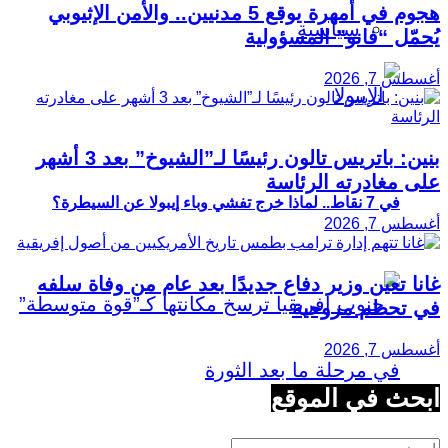
هجوم في أمهرة يوقع 5 مدنيين.. والأمن الإثيوبي
سياسية
يُحمّل “فانو” المسؤولية
أغسطس 7, 2026
بنين: باتريس تالون رئيسًا لـ”الشيوخ” بعد 3 أشهر
على مغادرته الرئاسة
في 7 نقاط.. لماذا خرج تفشي وباء إيبولا عن السيطرة؟
أغسطس 7, 2026
غانا تعين وزير دفاع جديدًا بعد عام من وفاة سلفه
في تحطم مروحية
أغسطس 7, 2026
ابحث في الموقع