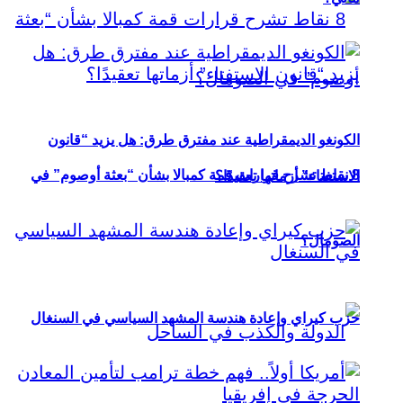
الكونغو الديمقراطية عند مفترق طرق: هل يزيد “قانون
8 نقاط تشرح قرارات قمة كمبالا بشأن “بعثة أوصوم” في
الاستفتاء” أزماتها تعقيدًا؟
الصومال؟
حزب كيراي وإعادة هندسة المشهد السياسي في السنغال