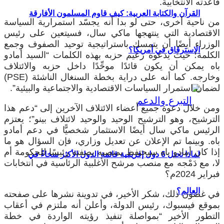
قاعدته الانتخابية.
القرآن والكتابة العربية: كيف قاوم المسلمون الأفارقة
من ناحية أخرى، حتى لو بدا أنه يجسّد استمرارية السياسة
الاقتصادية التي ينتهجها ماكي سال، فسيتعين على رئيس
الوزراء أيضًا أن يتمسك باستراتيجية توحيد الصفوف وجمع
الاسترقاق في أمريكا؟
الكلمة؛ حيث يدعوه زعيم حزبه بهذه الكلمات “السيد أمادو
باه يمكن أن يكون قائدًا موحِّدًا داخل حزبه والائتلاف
وخارجه. كما أنه على دراية بخطة السنغال الناشئة (PSE)
لضمان استمرار السياسات الاقتصادية والاجتماعية والبيئية”.
ومن خلال دعوة جميع أعضاء الائتلاف الآخرين إلى “دعم هذا
الترشيح، وهو الترشيح الوحيد والوحيد لائتلاف بينو”؛ يعتزم
الرئيس ماكي سال أيضًا الاستثمار شخصيًّا في دعم أمادو
باه. وبينما تم الإعلان عن تعديل وزاري، فإن السؤال هو ما
إذا كان أمادو باه سيحتفظ بمنصبه بصفته رئيسًا للحكومة أم
لماذا تحتل 6 دول إفريقية قائمة الدول الأكثر سخاءً في
لا، مع دَمْجه مع منصب مرشح الأغلبية الرئاسية في انتخابات
فبراير 2024م؟
العالم؟
في غضون ذلك، شكر الأخير، في تدوينة نشرها على صفحته
بموقع فيسبوك، رئيس الدولة، وأعلن أنه ملتزم في أعقاب
التطور الأخير “بمواصلة تنفيذ رؤيته الواردة في خطة