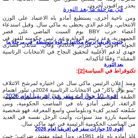
يحذر مراقبون آخرون.
ومن ناحية أخرى، يستطيع أمادو باه الاعتماد على الوزن
الانتخابي، والدعم الذي يحظى به ماكي سال. وقبل استدعاء
أعضاء حزب BBY يوم السبت الماضي على قصر
الجمهورية، وعد رئيس الدولة بدعم رئيس حكومته للفوز في
جنوب إفريقيا ترسخ مكانتها كـ”قوة متوسطة” في مرحلة ما
الجولة الأولى في فبراير 2024م. وقال: “سأبذل قصارى
جهدي لدعم الأغلبية لتحقيق النجاح في الانتخابات الرئاسية
المقبلة”؛ وفقًا لتأكيداته.
بعد الثورة
تكنوقراط في السياسة
[2]
:
ومنذ إعلان الرئيس ماكي سال عن اختياره لمرشح الائتلاف
“بينو بوك ياكار” في الانتخابات الرئاسية 2024م، تبلور اهتمام
الطبقة السياسية حول أمادوباه. وبناءً على مسيرته المهنية
الرائعة، ارتقى أمادو باه في المناصب الحكومية، وبنى
سُمْعته كمدير كفء ودبلوماسي واسع المعرفة. فهو شخصية
سياسية بارزة منذ سنوات، وأثبت الرجل نفسه في العديد
من المناصب الحكومية الرئيسة في عهد ماكي سال.
أقوى 10 جوازات سفر في إفريقيا لعام 2026
وُلِدَ أمادو باه عام 1961م، وبدأ عمله مفتش ضرائب؛ حيث