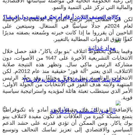
إلى رغبة الحكومة الحالية في مواصلة سياساتها الاقتصادية
والمالية التي تركز على التنمية والنمو.
وكالات التصنيف الثلاث: أرقام أم تحيّز في تقييم دول إفريقيا؟
لكن في المقابل يثير ترشح أمادو باه للانتخابات الرئاسية
لعام 2024م جدلًا سياسيًّا في السنغال. وسيتعين على
الناخبين أن يقرروا ما إذا كانت خبرته وسُمعته بصفته مديرًا
كفؤًا تفوق الدعوات المطالبة بالتغيير.
وفيما يتعلق بحظوظ ائتلاف “بنو بوك ياكار”، فقد حصل خلال
الانتخابات التشريعية الأخيرة على 47% من الأصوات، دون
مشاركة الرئيس ماكي سال. وتظهر هذه النتيجة صلابة
الائتلاف، الذي يعتبر “آلة فوز” حقيقية منذ عام 2012م. لكن
الانتخابات الرئاسية تمثل تحديًا مختلفًا. وقد حدَّد الرئيس
لماذا تمثل السيادة الغذائية أولوية مصيرية لإفريقيا؟
المنتهية ولايته هدف الفوز في الانتخابات من الجولة الأولى؛
الأمر الذي سيتطلب تعبئة هائلة لمؤيديه واستراتيجية سياسية
قوية.
بالإضافة إلى ذلك؛ فإن حقيقة كون أمادو باه تكنوقراطيًّا
يتمتع بشبكة كبيرة من العلاقات قد تكون مفيدة لائتلاف بينو
بوك ياكار. ومن الممكن أن تؤدي قدرته على حشد الدعم
السياسي والاقتصادي إلى تعزيز تماسك التحالف وتوسيع