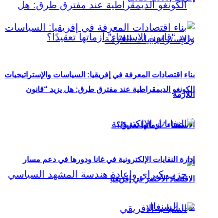
بناء اقتصادات المعرفة في إفريقيا: السياسات والإستراتيجيات
الكونغو الديمقراطية عند مفترق طرق: هل يزيد “قانون
اللازمة
الاستفتاء” أزماتها تعقيدًا؟
إدارة النفايات الإلكترونية في غانا ودورها في دعم مسار
الاقتصاد الأخضر في إفريقيا