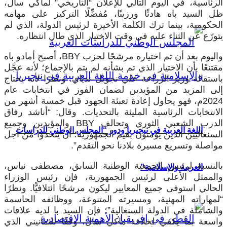
الرئاسية، في اليوم التالي للإعلان “التاريخي” لماكي سال،
ظل السيد باه هادئًا ورزينًا، مُفضِّلًا التركيز على مهامه
الحكومية، بينما ترك الكلمة الأخيرة لرئيس الدولة، الذي لم
يتورّع عن الثناء عليه في وقت الاختيار الذي طال انتظاره.
واليوم بعد أن تم اختياره مرشحًا لحزب BBY، أصبح أمادو باه
مقتنعًا بأن الاختيار الذي تم بشأنه لم يتم بالإجماع؛ لأنه عجَّل
باستقالة وزير الزراعة علي نجويل ندياي. ونظرًا لأنه يحتاج
إلى المزيد من المؤيدين لضمان الفوز في انتخابات عام
2024م، فهو يحاول إعادة تعبئة الجهود قبل خمسة أشهر من
الانتخابات الرئاسية المليئة بالتحديات. وقال: “أناشد رفاق
الدرب الشعبي الثوري وتحالف BBY والمؤيدين وجميع
اللغة العربية في نيجيريا ودور “المجلس الوطني للدراسات
السنغاليين الذين يؤمنون بقيم الجمهورية؛ أن يتحدوا من أجل
مواصلة وتسريع مسيرة بلادنا نحو التقدم”.
بالنسبة لرئيس الجمعية الوطنية السابق، مصطفى نياس،
العربية والإسلامية”
والممثل الأعلى لرئيس الجمهورية، فإن رئيس الوزراء
الحالي استوفى جميع المعايير ليكون مرشحًا ائتلافيًّا. ونظرًا
“لمهاراته المهنية، ومسيرته المتنوعة، ووظائفه الحاسمة
والشاملة في الدولة السنغالية”؛ فإن السيد با لديه علاقات
واسعة بما يكفي لخلافة ماكي سال، وفقًا للثمانيني الذي