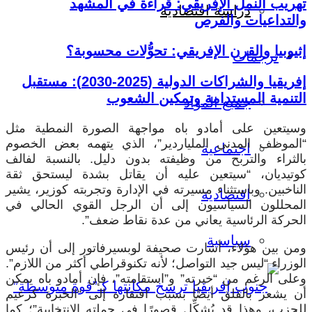
تهريب النمل الإفريقي: قراءة في المشهد
دراسة اقتصادية
والتداعيات والفرص
إثيوبيا والقرن الإفريقي: تحوُّلات محسوبة؟
ترجمات
إفريقيا والشراكات الدولية (2025-2030): مستقبل
التنمية المستدامة وتمكين الشعوب
جميع المواد
وسيتعين على أمادو باه مواجهة الصورة النمطية مثل
“الموظف المدني الملياردير”، الذي يتهمه بعض الخصوم
اجتماعية
بالثراء والتربح من وظيفته بدون دليل. بالنسبة لفالف
كوتيديان، “سيتعين عليه أن يقاتل بشدة ليستحق ثقة
الناخبين. وباستثناء مسيرته في الإدارة وتجربته كوزير، يشير
اقتصادية
المحللون السياسيون إلى أن الرجل القوي الحالي في
الحركة الرئاسية يعاني من عدة نقاط ضعف”.
سياسية
ومن بين هؤلاء، أشارت صحيفة لوبسيرفاتور إلى أن رئيس
الوزراء “ليس جيد التواصل؛ لأنه تكنوقراطي أكثر من اللازم”.
وعلى الرغم من “خبرته” و”استقامته”، فإن أمادو باه يمكن
أن يشعر بالقلق أيضًا بسبب افتقاره إلى “الخبرة كزعيم
للحزب، وهذا قد يُشكِّل قصورًا في حملته الانتخابية”؛ كما