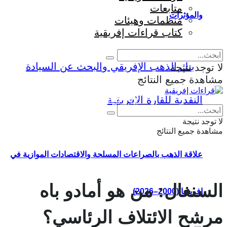
متابعات
والمؤثرات
منظمات وهيئات
كتاب قراءات إفريقية
لا توجد نتيجة
مشاهدة جميع النتائج
Eng
|
Fr
لا توجد نتيجة
مشاهدة جميع النتائج
علاقة الذهب بالصراعات المسلحة والاقتصادات الموازية في
السنغال: من هو أمادو باه
إفريقيا (2000–2026)
مرشح الائتلاف الرئاسي؟