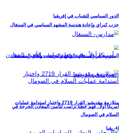
الدور السياسي للشباب في إفريقيا
حزب كيراي وإعادة هندسة المشهد السياسي في السنغال
المدرسة في السنغال: الواقع والتحديات وآفاق المستقبل
متلازمة مقديشو: القرار 2719 واختبار استدامة عمليات
أمريكا أولاً.. فهم خطة ترامب لتأمين المعادن الحرجة في
السلام في الصومال
إفريقيا