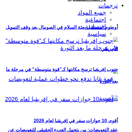
ترجمات
جميع المواد
اجتماعية
اقتصادية
أوصوم: مستقبل بعثة السلام في الصومال بعد وقف التمويل
سياسية
الأمريكي
جنوب إفريقيا ترسخ مكانتها كـ”قوة متوسطة” في مرحلة ما
بعد الثورة
أقوى 10 جوازات سفر في إفريقيا لعام 2026
عقد التعويضات: من يتحمل العبء الحقيقي للتعويضات عن