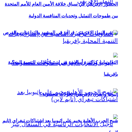
الحضور الإفريقي في سباق خلافة الأمين العام للأمم المتحدة
بين طموحات التمثيل وتحديات المنافسة الدولية
تهريب النمل الإفريقي: قراءة في المشهد والتداعيات والفرص
التعاونيات كركيزة أساسية في إستراتيجيات التنمية المحلية
بإفريقيا
إثيوبيا والقرن الإفريقي: تحوُّلات محسوبة؟
شبح الحرب الأهلية يخيم على إثيوبيا بعد اشتباكات تيغراي (تايم