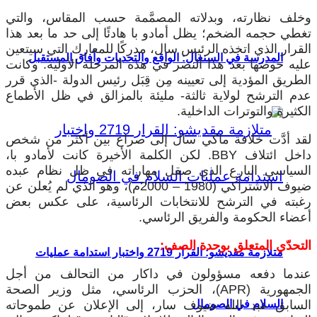
وخلف نظارته، وبدلاته المصمَّمة حسب المقاس، والتي
تغطي حجمه الضخم؛ يظل أمادو با هادئًا إلى حد ما بعد هذا
القرار الذي اتخذه الرئيس سال، مدركًا للمعارك التي سيتعين
المدرسة في السنغال: الواقع والتحديات وآفاق المستقبل
عليه خوضها بعد هذا النصر في هذه المرحلة الأولية. وكانت
الطريق المؤدية إلى تعيينه مِن قِبَل رئيس الدولة -الذي قرر
عدم الترشح لولاية ثالثة- مليئة بالمزالق في ظل الأطماع
الكثيرة والتوترات الداخلية.
لقد أدَّت خلافة ماكي سال إلى صراع بين أكثر من شخص
داخل ائتلاف BBY. لكن الكلمة الأخيرة كانت لأمادو با،
السياسي البارع الذي صقل مهاراته في ظل نظام عبده
ضيوف الاشتراكي (1980 – 2000م)، وهو الذي لم يُعلن عن
رغبته في الترشح للانتخابات الرئاسية، على عكس بعض
أعضاء الحكومة والفريق الرئاسي.
التحدّي المتعلق بوحدة الصف:
متلازمة مقديشو: القرار 2719 واختبار استدامة عمليات
عندما دفعه مسؤولون في داكار من التحالف من أجل
الجمهورية (APR)، الحزب الرئاسي، مثل وزير الصحة
السلام في الصومال
السابق عبد الله ضيوف سار، إلى الإعلان عن طموحاته