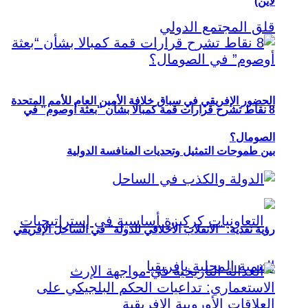
لاين)
الحضور الإفريقي في سباق خلافة الأمين العام للأمم المتحدة
8 نقاط تشرح قرارات قمة كمبالا بشأن “بعثة أوصوم” في
الصومال؟
بين طموحات التمثيل وتحديات المنافسة الدولية
رؤية نقدية: “الانقلاب الأخلاقي للدولة” في الساحل الإفريقي