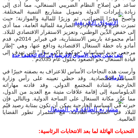
ساعد في إصلاح النظام الضريبي السنغالي، مما أدى إلى
زيادة إيرادات الدولة وتمويل مشاريع التنمية المختلفة.
وأصبح مديرًا للضرائب، ثم وزيرًا للمالية والموازنة؛ حيث
تميزت فترة ولايته بالإدارة الصارمة للمالية العامة، مما أدى
إلى خفض الدَّين الوطني، وتعزيز الاستقرار الاقتصادي للبلاد.
أمام مجموعة باريس الاستشارية، في فبراير 2014م، قدم
أمادو باه خطة السنغال الاقتصادية ودافع عنها، وهي “إطار
مرجعي جديد لسياسات “حوكمة ماكي سال” التي تهدف إلى
كيف يمكن تحويل الأسواق الإفريقية إلى أداة لتخفيف حدة
قيادة السنغال نحو الصعود بحلول عام 2035م”.
وأرست هذه النجاحات الأساس للاعتراف به بصفته خبيرًا في
الأزمات؟
السياسة الاقتصادية. وقد حظي تعيينه على رأس وزارة
الخارجية بإشادة المجتمع الدولي. وقد قادته مهاراته
الدبلوماسية إلى إقامة علاقات متينة مع العديد من الدول،
مما عزَّز مكانة السنغال على الساحة الدولية. وبالتالي فإن
خبرته في السياسة الخارجية يمكن أن تكون بمثابة رصيد قيّم
للبلاد في السنوات القادمة، مع استمرار تطور القضايا
العالمية.
التحديات الهائلة لما بعد الانتخابات الرئاسية: