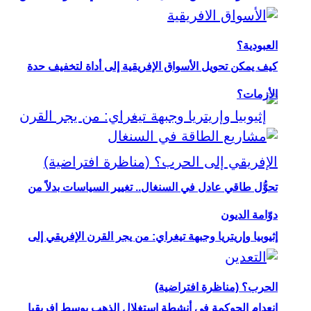
العبودية؟
كيف يمكن تحويل الأسواق الإفريقية إلى أداة لتخفيف حدة
الأزمات؟
تحوُّل طاقي عادل في السنغال.. تغيير السياسات بدلاً من
دوّامة الديون
إثيوبيا وإريتريا وجبهة تيغراي: من يجر القرن الإفريقي إلى
الحرب؟ (مناظرة افتراضية)
انعدام الحوكمة في أنشطة استغلال الذهب بوسط إفريقيا