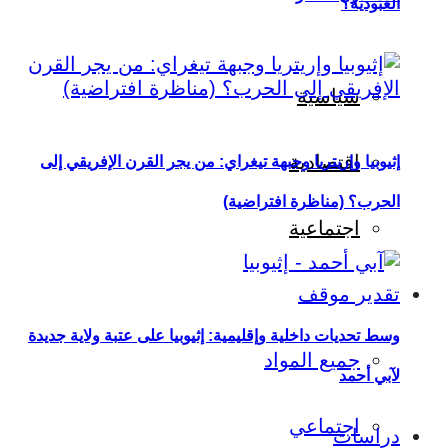
العبودية؟
سياسية
اقتصادية
إثيوبيا وإريتريا وجبهة تيغراي: من يجر القرن الإفريقي إلى
الحرب؟ (مناظرة افتراضية)
اجتماعية
تقدير موقف
وسط تحديات داخلية وإقليمية: إثيوبيا على عتبة ولاية جديدة
جميع المواد
لآبي أحمد
اجتماعي
دراسات