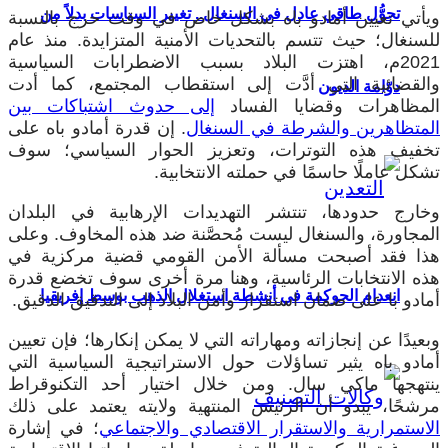
تحوُّل طاقي عادل في السنغال.. تغيير السياسات بدلاً من
ويأتي تعيين أمادو باه بشكل خاص في وقت حرج بالنسبة
للسنغال؛ حيث تتسم بالتحديات الأمنية المتزايدة. منذ عام
2021م، اهتزت البلاد بسبب الاضطرابات السياسية
والقضائية التي أدَّت إلى استقطاب المجتمع، كما أدت
دوّامة الديون
المظاهرات وقضايا الفساد
إلى حدوث اشتباكات بين
المتظاهرين والشرطة في السنغال
. إن قدرة أمادو باه على
تخفيف هذه التوترات، وتعزيز الحوار السياسي؛ سوف
تشكل عاملًا حاسمًا في حملته الانتخابية.
وخارج حدودها، تنتشر التهديدات الإرهابية في البلدان
المجاورة، والسنغال ليست مُحصَّنة ضد هذه المخاوف. وعلى
هذا فقد أصبحت مسألة الأمن القومي قضية مركزية في
هذه الانتخابات الرئاسية، وهنا مرة أخرى سوف تخضع قدرة
انعدام الحوكمة في أنشطة استغلال الذهب بوسط إفريقيا
أمادو با على ضمان استقرار وأمن البلاد إلى التدقيق الدقيق.
وبعيدًا عن إنجازاته ومهاراته التي لا يمكن إنكارها؛ فإن تعيين
أمادو باه يثير تساؤلات حول الاستراتيجية السياسية التي
ينتهجها ماكي سال. ومن خلال اختيار أحد التكنوقراط
مرشحًا، يبدو أن الرئيس المنتهية ولايته يعتمد على ذلك
الاستمرارية والاستقرار الاقتصادي والاجتماعي
؛ في إشارة