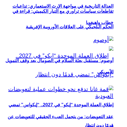
العدالة التاريخية في مواجهة الإرث الاستعماري: تداعيات
تقاطعات سياسات تراوري مع التيار الكيميتي: قراءة في
خطاب واهيغويا
الحكم البلجيكي على العلاقات الأوروبية الإفريقية
أوصوم: مستقبل بعثة السلام في الصومال بعد وقف التمويل
الأمريكي
إطلاق العملة الموحدة “إيكو” في 2027.. “إيكواس” تمضي
عقد التعويضات: من يتحمل العبء الحقيقي للتعويضات عن
قدمًا دون انتظار