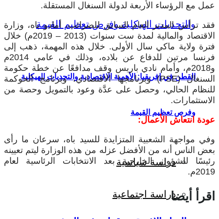
عمل مع الرؤساء الأربعة لدولة السنغال المستقلة.
فقد ترأس المدير العام السابق للضرائب، أمادو باه، وزارة
الاقتصاد والمالية لمدة ست سنوات (2013 – 2019م) خلال
فترة ولاية ماكي سال الأولى. خلال هذه المهمة، ذهب إلى
فرنسا مرتين للدفاع عن بلاده، وذلك في عامي 2014م
و2018م، وأمام نادي باريس وقف مدافعًا عن خطة حكومة
القطن في إفريقيا: الأهمية الاقتصادية والتحديات الهيكلية
السنغال (PSE) وبرنامجها الاقتصادي، وبرنامج الحوكمة
للنظام الحالي، وحصل على عدَّة وعود بالتمويل وحصة من
الاستثمارات.
وفرص تعظيم القيمة
عودة انتعاش الأعمال:
وفي مواجهة الشعبية المتزايدة للسيد باه، سرعان ما رأى
بعض الناس أنه من الأفضل عزله من هذه الوزارة ليتم تعيينه
رئيسًا للشؤون الخارجية بعد الانتخابات الرئاسية لعام
دراسة سياسية
2019م.
دراسة اجتماعية
اقرأ أيضا