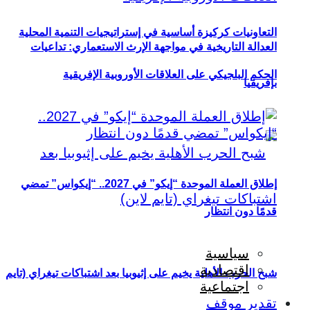
التعاونيات كركيزة أساسية في إستراتيجيات التنمية المحلية
العدالة التاريخية في مواجهة الإرث الاستعماري: تداعيات
الحكم البلجيكي على العلاقات الأوروبية الإفريقية
بإفريقيا
إطلاق العملة الموحدة “إيكو” في 2027.. “إيكواس” تمضي
قدمًا دون انتظار
سياسية
اقتصادية
شبح الحرب الأهلية يخيم على إثيوبيا بعد اشتباكات تيغراي (تايم
اجتماعية
تقدير موقف