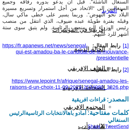
السنغال الناشئة”. قبل أن يدعو بدوره رفاقه وجميع
السنغاليين إلى “الاتحاد من أجل استمرار وتسريع مسيرة
المزيد
البلاد نحو النهوض”. وربما يسير على خطى ماكي سال،
وقبله بفترة طويلة عبده ضيوف، الذي انتقل من منصب
رئيس الوزراء إلى منصب الرئاسة. ولم يتبق سوى ستة
إفريقيا في المؤشرات
أشهر للرد عليهم.
[1]
رابط المقال:
https://fr.apanews.net/news/senegal-
الحالة الدينية
qui-est-amadou-ba-le-candidat-de-la-mouvance-
presidentielle/
الملف الإفريقي
[2]
رابط المقال:
https://www.lepoint.fr/afrique/senegal-amadou-les-
الصحافة الإفريقية
raisons-d-un-choix-11-09-2023-2534980_3826.php
المصدر:
قراءات افريقية
المجتمع الإفريقي
كلمات مفتاحية:
أمادو باه
الانتخابات الرئاسية
الرئيس
السنغالي
ثقافة وأدب
Share
Tweet
Send