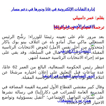
إدارة النفايات الإلكترونية في غانا ودورها في دعم مسار
بقلم: عمر دامبيلي
الاقتصاد الأخضر في إفريقيا
ترجمة: سيدي.م. ويدراوغو
[1]
بعد مرور عام على تعيينه رئيسًا للوزراء؛ رشَّح الرئيس
السنغالي ماكي سال أمادو باه عن ائتلاف بينو بوك ياكار
(متحدون من أجل نفس الأمل) لخوض الانتخابات الرئاسية
المقبلة، وما يزال ماكي سال في السلطة، وقد بقي على
موعد إجراء الانتخابات الرئاسية خمسة أشهر.
انتظر رئيس الحكومة السنغالية، البالغ من العمر 62 عامًا،
عدة ساعات قبل التعليق على إعلان اختياره مرشحًا عن
الدور السياسي للشباب في إفريقيا
ائتلاف بينو بوك ياكار للانتخابات الرئاسية المقبلة.
وقال كبير مفتشي القطاع الأول لضريبة القيمة المضافة في
المديرية العامة للضرائب في دكار(إينا) في رسالة نشرها
على شبكات التواصل الاجتماعي؛ “أتقبل بمسؤولية وتواضع
الاختيار الذي تم اتخاذه”.