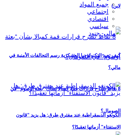
جميع المواد
لاين)
اجتماعي
اقتصادي
سياسي
كيف تعيد التكنولوجيا العسكرية رسم التحالفات الأمنية في
مالي؟
8 نقاط تشرح قرارات قمة كمبالا بشأن “بعثة أوصوم” في
الصومال؟
الكونغو الديمقراطية عند مفترق طرق: هل يزيد “قانون
الاستفتاء” أزماتها تعقيدًا؟