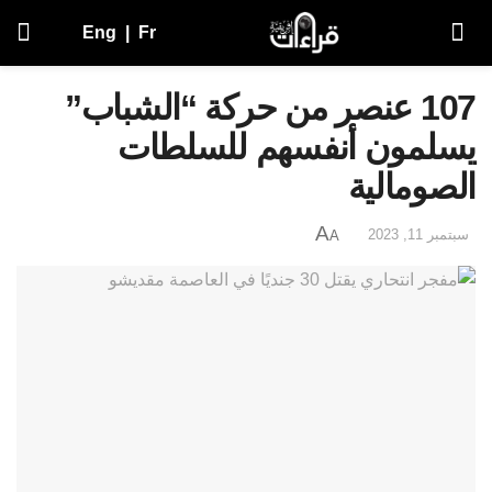
Eng
|
Fr
107 عنصر من حركة “الشباب”
يسلمون أنفسهم للسلطات
الصومالية
A
سبتمبر 11, 2023
A