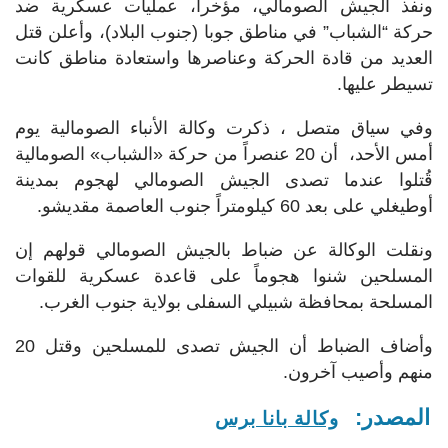
ونفذ الجيش الصومالي، مؤخرا، عمليات عسكرية ضد
حركة “الشباب” في مناطق جوبا (جنوب البلاد)، وأعلن قتل
العديد من قادة الحركة وعناصرها واستعادة مناطق كانت
تسيطر عليها.
وفي سياق متصل ، ذكرت وكالة الأنباء الصومالية يوم
أمس الأحد، أن 20 عنصراً من حركة «الشباب» الصومالية
قُتلوا عندما تصدى الجيش الصومالي لهجوم بمدينة
أوطيغلي على بعد 60 كيلومتراً جنوب العاصمة مقديشو.
ونقلت الوكالة عن ضباط بالجيش الصومالي قولهم إن
المسلحين شنوا هجوماً على قاعدة عسكرية للقوات
المسلحة بمحافظة شبيلي السفلى بولاية جنوب الغرب.
وأضاف الضباط أن الجيش تصدى للمسلحين وقتل 20
منهم وأصيب آخرون.
المصدر:
وكالة بانا برس