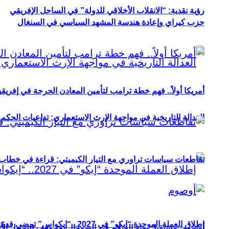
رؤية نقدية: “الانقلاب الأخلاقي للدولة” في الساحل الإفريقي
حزب كيراي وإعادة هندسة المشهد السياسي في السنغال
أمريكا أولاً.. فهم خطة ترامب لتأمين المعادن الحرجة في إفريقي
العدالة التاريخية في مواجهة الإرث الاستعماري: تداعيات الحكم ا
تقاطعات سياسات تراوري مع التيار الكيميتي: قراءة في خطاب و
إطلاق العملة الموحدة “إيكو” في 2027.. “إيكواس” تمضي قدمًا دون انتظار
أوصوم: مستقبل بعثة السلام في الصومال بعد وقف التمويل الأ