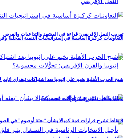
تهريب النمل الإفريقي: قراءة في المشهد والتداعيات والفرص
التعاونيات كركيزة أساسية في إستراتيجيات التنمية المحلية بإفري
شبح الحرب الأهلية يخيم على إثيوبيا بعد اشتباكات تيغراي (تايم ل
إثيوبيا والقرن الإفريقي: تحوُّلات محسوبة؟
8 نقاط تشرح قرارات قمة كمبالا بشأن “بعثة أوصوم” في الصومال؟