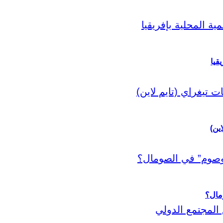
قيا
اين)