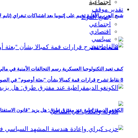
اجتماعية
تقدير موقف
شبح الحرب الأهلية يخيم على إثيوبيا بعد اشتباكات تيغراي (تايم ل
جميع المواد
اجتماعي
اقتصادي
سياسي
كيف تعيد التكنولوجيا العسكرية رسم التحالفات الأمنية في مال
8 نقاط تشرح قرارات قمة كمبالا بشأن “بعثة أوصوم” في الصومال؟
الكونغو الديمقراطية عند مفترق طرق: هل يزيد “قانون الاستفتاء” 