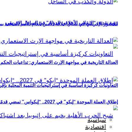
رؤية نقدية: “الانقلاب الأخلاقي للدولة” في الساحل الإفريقي
الحضور الإفريقي في سباق خلافة الأمين العام للأمم المتحدة ب
العدالة التاريخية في مواجهة الإرث الاستعماري: تداعيات الحكم ا
التعاونيات كركيزة أساسية في إستراتيجيات التنمية المحلية بإفري
إطلاق العملة الموحدة “إيكو” في 2027.. “إيكواس” تمضي قدمًا دون انتظار
سياسية
اقتصادية