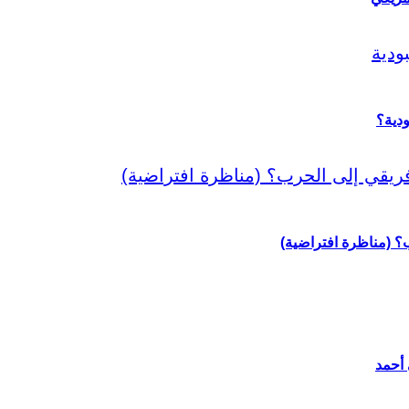
دية؟
رب؟ (مناظرة افتراضية)
 أحمد