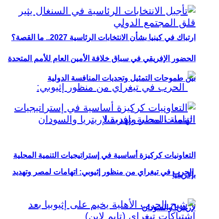
ارتباك في كينيا بشأن الانتخابات الرئاسية 2027.. ما القصة؟
الحضور الإفريقي في سباق خلافة الأمين العام للأمم المتحدة
بين طموحات التمثيل وتحديات المنافسة الدولية
التعاونيات كركيزة أساسية في إستراتيجيات التنمية المحلية
الحرب في تيغراي من منظور إثيوبي: اتهامات لمصر وتهديد
بإفريقيا
لإريتريا والسودان