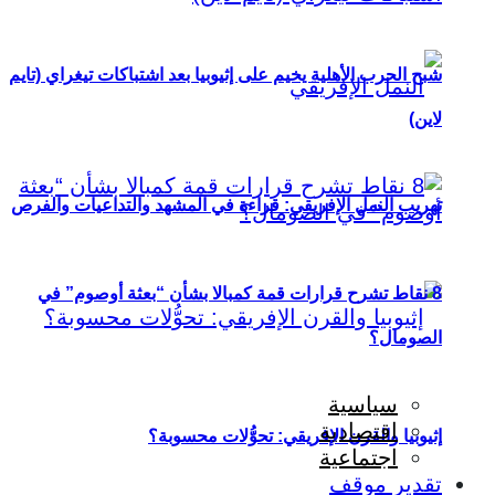
شبح الحرب الأهلية يخيم على إثيوبيا بعد اشتباكات تيغراي (تايم
لاين)
تهريب النمل الإفريقي: قراءة في المشهد والتداعيات والفرص
8 نقاط تشرح قرارات قمة كمبالا بشأن “بعثة أوصوم” في
الصومال؟
سياسية
اقتصادية
إثيوبيا والقرن الإفريقي: تحوُّلات محسوبة؟
اجتماعية
تقدير موقف