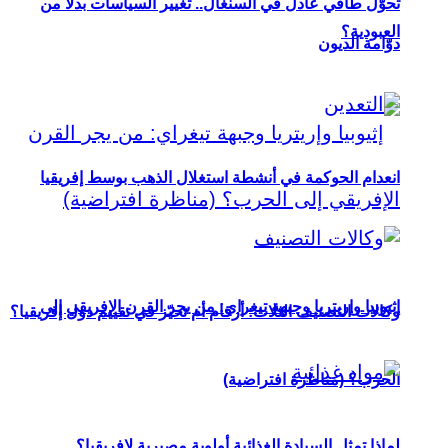
تحوُّل طاقي عادل في السنغال.. تغيير السياسات بدلاً من
العبودية؟
دوّامة الديون
انعدام الحوكمة في أنشطة استغلال الذهب بوسط إفريقيا
إثيوبيا وإريتريا وجبهة تيغراي: من يجر القرن الإفريقي إلى
وكالات التصنيف الثلاث: أرقام أم تحيّز في تقييم دول إفريقيا؟
الحرب؟ (مناظرة افتراضية)
لماذا تمثل السيادة الغذائية أولوية مصيرية لإفريقيا؟