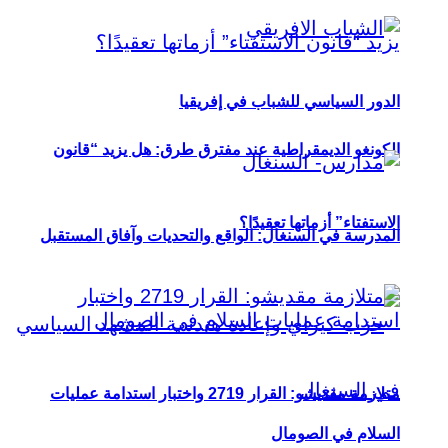
الدور السياسي للشباب في إفريقيا
الكونغو الديمقراطية عند مفترق طرق: هل يزيد “قانون
الاستفتاء” أزماتها تعقيدًا؟
المدرسة في السنغال: الواقع والتحديات وآفاق المستقبل
متلازمة مقديشو: القرار 2719 واختبار استدامة عمليات
السلام في الصومال