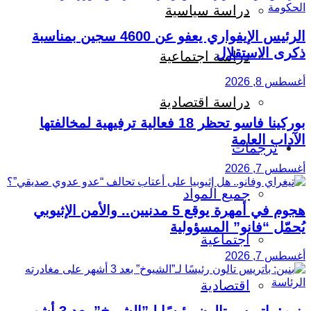
دراسة سياسية
الرئيس الإيفواري يعفو عن 4600 سجين بمناسبة
ذكرى الاستقلال
دراسة اجتماعية
أغسطس 8, 2026
دراسة اقتصادية
بوركينا فاسو تحظر 18 فعالية ترفيهية لمخالفتها
الآداب العامة
ترجمات
أغسطس 7, 2026
جميع المواد
هجوم في أمهرة يوقع 5 مدنيين.. والأمن الإثيوبي
يُحمّل “فانو” المسؤولية
اجتماعية
أغسطس 7, 2026
اقتصادية
بنين: باتريس تالون رئيسًا لـ”الشيوخ” بعد 3 أشهر