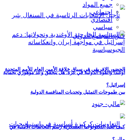
جميع المواد
اجتماعي
اقتصادي
سياسي
الحضور الإفريقي في سباق خلافة الأمين العام للأمم المتحدة
أوغندا والقوة الدولية في غزة: هل يتحقق وعد موهوزي بحماية
إسرائيل؟
بين طموحات التمثيل وتحديات المنافسة الدولية
كيف تعيد التكنولوجيا العسكرية رسم التحالفات الأمنية في
مالي؟