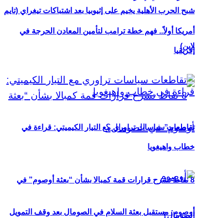
شبح الحرب الأهلية يخيم على إثيوبيا بعد اشتباكات تيغراي (تايم
أمريكا أولاً.. فهم خطة ترامب لتأمين المعادن الحرجة في
لاين)
إفريقيا
تقاطعات سياسات تراوري مع التيار الكيميتي: قراءة في
خطاب واهيغويا
8 نقاط تشرح قرارات قمة كمبالا بشأن “بعثة أوصوم” في
أوصوم: مستقبل بعثة السلام في الصومال بعد وقف التمويل
الصومال؟