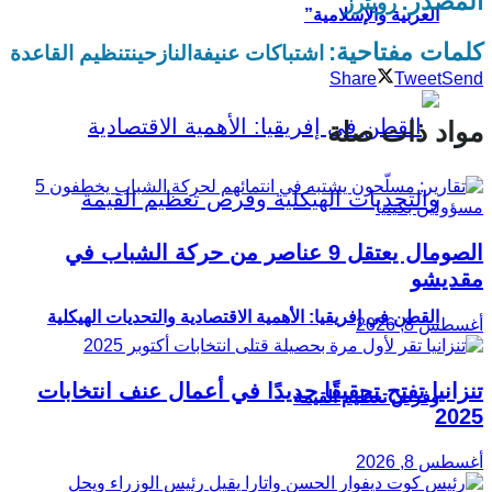
المصدر:
رويترز
العربية والإسلامية”
كلمات مفتاحية:
اشتباكات عنيفة
النازحين
تنظيم القاعدة
Share
Tweet
Send
مواد ذات صلة
الصومال يعتقل 9 عناصر من حركة الشباب في
مقديشو
القطن في إفريقيا: الأهمية الاقتصادية والتحديات الهيكلية
أغسطس 8, 2026
تنزانيا تفتح تحقيقًا جديدًا في أعمال عنف انتخابات
وفرص تعظيم القيمة
2025
أغسطس 8, 2026