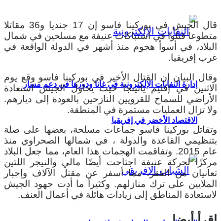
قال الجيش في بوركينا فاسو إن 17 جنديا و36 مقاتلا
متطوعا قتلوا في اشتباكات عنيفة مع مسلحين في شمال
البلاد، في أسوأ هجوم منذ أشهر في الدولة الواقعة في
غرب إفريقيا.
وقال البيان إن القتال الأخير في بوركينا فاسو وقع يوم
إدارة النفايات الإلكترونية في غانا ودورها في دعم مسار
الاثنين في إقليم ياتينجا حيث يحاول الجيش استعادة
الأراضي للسماح للقرويين النازحين بالعودة إلى ديارهم.
ولا تزال العمليات مستمرة في المنطقة.
الاقتصاد الأخضر في إفريقيا
وتقاتل بوركينا فاسو جماعات مسلحة، بعضها على صلة
بتنظيمي القاعدة والدولة ، في شمالها الصحراوي منذ
عام 2015. وتفاقمت الهجمات هذا العام، مما جعل البلاد
مركزًا لحركة عنيفة اجتاحت أيضًا مالي والنيجر اللتين
تعانيان من الفقر، مما أسفر عن مقتل الآلاف وإجبار
الملايين على ترك منازلهم. وكثيراً ما أدت جهود الجيش
لاستعادة المناطق إلى زيادات هائلة في أعمال العنف.
اقرأ أيضا