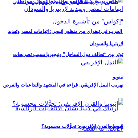
الحرب في تيغراي من منظور إثيوبي: اتهامات لمصر وتهديد
لإريتريا والسودان
توتر بين “تحالف دول الساحل” ونيجيريا بسبب تصريحات
تينوبو
تهريب النمل الإفريقي: قراءة في المشهد والتداعيات والفرص
إثيوبيا والقرن الإفريقي: تحوُّلات محسوبة؟