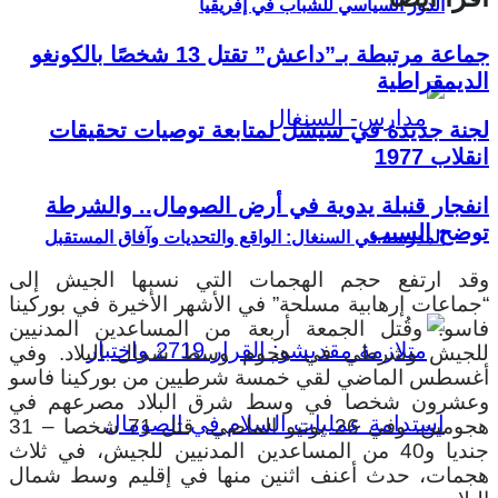
الدور السياسي للشباب في إفريقيا
جماعة مرتبطة بـ”داعش” تقتل 13 شخصًا بالكونغو
الديمقراطية
لجنة جديدة في سيشل لمتابعة توصيات تحقيقات
انقلاب 1977
انفجار قنبلة يدوية في أرض الصومال.. والشرطة
توضح السبب
المدرسة في السنغال: الواقع والتحديات وآفاق المستقبل
وقد ارتفع حجم الهجمات التي نسبها الجيش إلى
“جماعات إرهابية مسلحة” في الأشهر الأخيرة في بوركينا
فاسو. وقُتل الجمعة أربعة من المساعدين المدنيين
للجيش وشرطي في هجوم وسط شمال البلاد. وفي
أغسطس الماضي لقي خمسة شرطيين من بوركينا فاسو
وعشرون شخصا في وسط شرق البلاد مصرعهم في
هجومين. وفي 26 يونيو الماضي، قتل 71 شخصا – 31
جنديا و40 من المساعدين المدنيين للجيش، في ثلاث
هجمات، حدث أعنف اثنين منها في إقليم وسط شمال