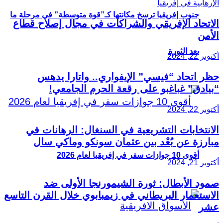
جنوب إفريقيا ترسخ مكانتها كـ”قوة متوسطة” في مرحلة ما
الاتحاد الإفريقي والشراكات في مجال إصلاح قطاع
الأمن
بعد الثورة
أكتوبر 22, 2024
حظر اتحاد “فيسي” الإيفواري.. واتارا يدهس
“بيادق” غباغبو على رقعة الحرم الجامعي!
أكتوبر 22, 2024
الانتخابات التشريعية في السنغال: الرهانات في
مبارزة عن بُعْد بين عثمان سونكو وماكي سال
أقوى 10 جوازات سفر في إفريقيا لعام 2026
أكتوبر 21, 2024
صمود الأبطال: ثورة الشيمورنجا الأولى ضد
الاستعمار البريطاني في زيمبابوي خلال القرن التاسع
عشر