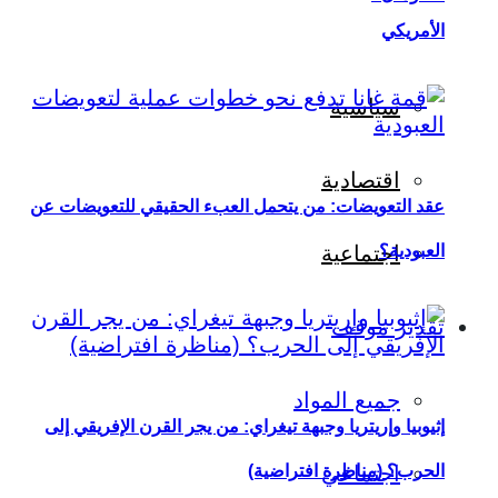
الأمريكي
سياسية
اقتصادية
عقد التعويضات: من يتحمل العبء الحقيقي للتعويضات عن
العبودية؟
اجتماعية
تقدير موقف
جميع المواد
إثيوبيا وإريتريا وجبهة تيغراي: من يجر القرن الإفريقي إلى
اجتماعي
الحرب؟ (مناظرة افتراضية)