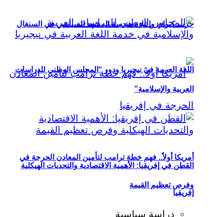
حزب كيراي وإعادة هندسة المشهد السياسي في السنغال
اللغة العربية في نيجيريا ودور “المجلس الوطني للدراسات
العربية والإسلامية”
أمريكا أولاً.. فهم خطة ترامب لتأمين المعادن الحرجة في
القطن في إفريقيا: الأهمية الاقتصادية والتحديات الهيكلية
وفرص تعظيم القيمة
إفريقيا
دراسة سياسية