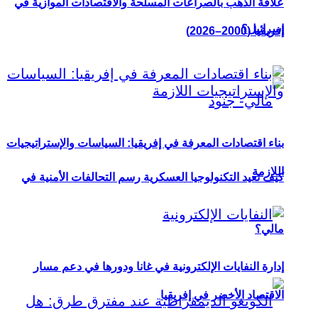
علاقة الذهب بالصراعات المسلحة والاقتصادات الموازية في
إسرائيل؟
إفريقيا (2000–2026)
بناء اقتصادات المعرفة في إفريقيا: السياسات والإستراتيجيات
اللازمة
كيف تعيد التكنولوجيا العسكرية رسم التحالفات الأمنية في
مالي؟
إدارة النفايات الإلكترونية في غانا ودورها في دعم مسار
الاقتصاد الأخضر في إفريقيا