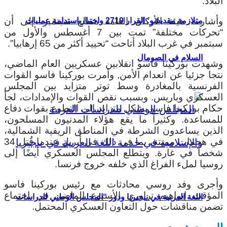
البلاد.
وأشارت هيئة الأركان العامة مطلع سبتمبر، إلى أن
متلازمة مقديشو: القرار 2719 واختبار استدامة عمليات
“تحركات مختلفة” تمت بين 7 أغسطس والأول من
سبتمبر في غرب البلاد أتاحت “تحييد أكثر من 65 إرهابيا”.
السلام في الصومال
وشهدت بوركينا فاسو انقلابين عسكريين العام الماضي،
نتجا جزئيا عن انعدام الأمن, وأمرت بوركينا فاسو القوات
الفرنسية بالمغادرة وسط توتر متزايد بين المجلس
العسكري وباريس. وبسبب نقص القوات والإمدادات، لجأ
حكام بوركينا فاسو بشكل متزايد إلى التطوع بقوات دفاع
للمساعدة. وكثيراً ما يقع هؤلاء المدنيون المسلحون،
الذين يساعدون الشرطة في المناطق الريفية الشمالية،
في هجمات مميتة، بما في ذلك في أبريل عندما قُتل 34
شخصاً في غارة. ويتطلع المجلس العسكري أيضًا إلى
روسيا لملء الفراغ الذي خلفه خروج فرنسا.
وأجرى وفد روسي محادثات مع رئيس بوركينا فاسو
المؤقت إبراهيم تراوري الأسبوع الماضي في اجتماع
اللغة العربية في نيجيريا ودور “المجلس الوطني للدراسات
تضمن مناقشات حول التعاون العسكري المحتمل.