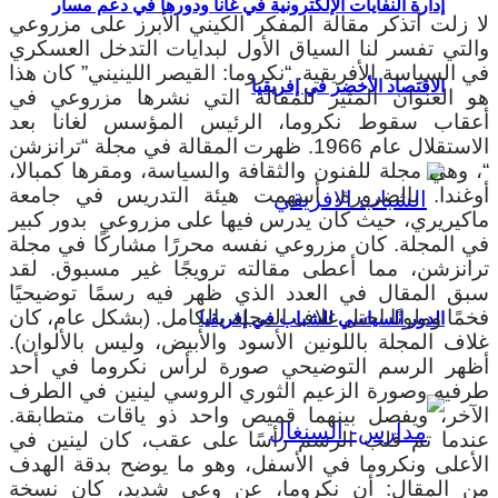
إدارة النفايات الإلكترونية في غانا ودورها في دعم مسار
لا زلت أتذكر مقالة المفكر الكيني الأبرز على مزروعي
والتي تفسر لنا السياق الأول لبدايات التدخل العسكري
في السياسة الأفريقية. “نكروما: القيصر اللينيني” كان هذا
الاقتصاد الأخضر في إفريقيا
هو العنوان المثير للمقالة التي نشرها مزروعي في
أعقاب سقوط نكروما، الرئيس المؤسس لغانا بعد
الاستقلال عام 1966. ظهرت المقالة في مجلة “ترانزشن
“، وهي مجلة للفنون والثقافة والسياسة، ومقرها كمبالا،
أوغندا. بالضرورة، أسهمت هيئة التدريس في جامعة
ماكيريري، حيث كان يدرس فيها على مزروعي بدور كبير
في المجلة. كان مزروعي نفسه محررًا مشاركًا في مجلة
ترانزشن، مما أعطى مقالته ترويجًا غير مسبوق. لقد
سبق المقال في العدد الذي ظهر فيه رسمًا توضيحيًا
فخمًا وملونًا احتل غلاف المجلة بالكامل. (بشكل عام، كان
الدور السياسي للشباب في إفريقيا
غلاف المجلة باللونين الأسود والأبيض، وليس بالألوان).
أظهر الرسم التوضيحي صورة لرأس نكروما في أحد
طرفيه وصورة الزعيم الثوري الروسي لينين في الطرف
الآخر، ويفصل بينهما قميص واحد ذو ياقات متطابقة.
عندما تم قلب الرسم رأسًا على عقب، كان لينين في
الأعلى ونكروما في الأسفل، وهو ما يوضح بدقة الهدف
من المقال: أن نكروما، عن وعي شديد، كان نسخة