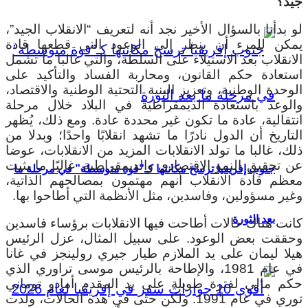
جيد؟
لو بدأنا بالسؤال الأخير نجد أنه لتعريف “الانقلاب الجيد”،
يمكن للمرء أن ينظر إلى الوعود التي قطعها قادة
الانقلاب بعد الاستيلاء على السلطة، والتي غالبا ما تشمل
استعادة حكم القانون، ومحاربة الفساد والتأكيد على
الوحدة الوطنية، وتعزيز البنية التحتية الوطنية والاقتصاد،
والوعد باستعادة الديمقراطية في البلاد خلال مرحلة
انتقالية، عادة ما تكون غير محددة عادة. ومع ذلك، يُظهر
التاريخ أن الدول نادرًا ما تشهد انقلابًا واحدًا؛ وبدلا من
ذلك، غالبا ما تولد الانقلابات المزيد من الانقلابات، عوضا
عن تحقيق النمو الاقتصادي والديمقراطية. غالبًا ما يثبت
جنوب إفريقيا ترسخ مكانتها كـ”قوة متوسطة” في مرحلة ما
معظم قادة الانقلاب أنهم مهتمون بمصالحهم الذاتية،
وغير مسؤولين، وفاسدين، مثل الأنظمة التي أطاحوا بها.
بعد الثورة
كانت هناك حالات أطاحت فيها الانقلابات برؤساء فاسدين
وحققت بعض الوعود. على سبيل المثال، عزل الرئيس
هيلا ليمان على يد الملازم طيار جيري رولينجز في غانا
في عام 1981، والإطاحة بالرئيس موسى تراوري الذي
حكم مالي لفترة طويلة على يد المقدم أمادو توماني
توري في عام 1991. ولكن حتى في هذه الحالات، ولدت