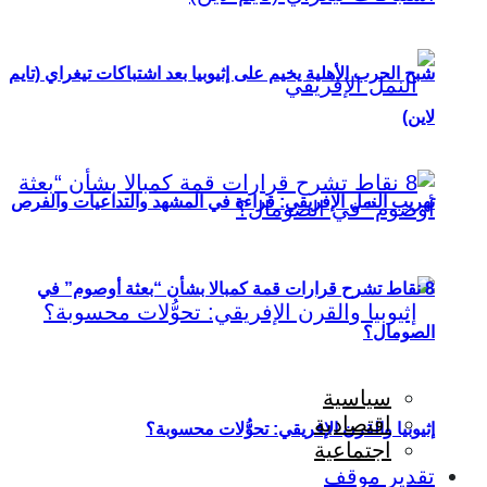
شبح الحرب الأهلية يخيم على إثيوبيا بعد اشتباكات تيغراي (تايم
لاين)
تهريب النمل الإفريقي: قراءة في المشهد والتداعيات والفرص
8 نقاط تشرح قرارات قمة كمبالا بشأن “بعثة أوصوم” في
الصومال؟
سياسية
اقتصادية
إثيوبيا والقرن الإفريقي: تحوُّلات محسوبة؟
اجتماعية
تقدير موقف