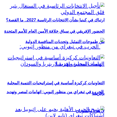
ارتباك في كينيا بشأن الانتخابات الرئاسية 2027.. ما القصة؟
الحضور الإفريقي في سباق خلافة الأمين العام للأمم المتحدة
بين طموحات التمثيل وتحديات المنافسة الدولية
التعاونيات كركيزة أساسية في إستراتيجيات التنمية المحلية
الحرب في تيغراي من منظور إثيوبي: اتهامات لمصر وتهديد
بإفريقيا
لإريتريا والسودان