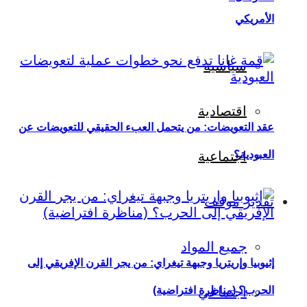
الأمريكي
سياسية
اقتصادية
عقد التعويضات: من يتحمل العبء الحقيقي للتعويضات عن
العبودية؟
اجتماعية
تقدير موقف
جميع المواد
إثيوبيا وإريتريا وجبهة تيغراي: من يجر القرن الإفريقي إلى
اجتماعي
الحرب؟ (مناظرة افتراضية)