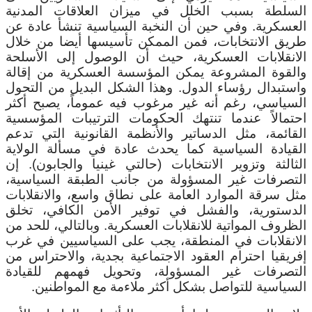
السلطة بسبب الخلل في ميزان العلاقات المدنية
العسكرية. وفي حين أن النخبة السياسية تنشأ عادة عن
طريق الانتخابات، فمن الممكن تأسيسها أيضا من خلال
الانقلابات العسكرية، حيث أن الوصول إلى الأسلحة
والقوة المشروعة يمكن المؤسسة العسكرية من إقالة
واستبدال رؤساء الدول. وهذا الشكل البديل من التحول
السياسي، رغم أنه غير مرغوب فيه عموماً، يصبح أكثر
احتمالاً عندما تنتهك الحكومات الترتيبات المؤسسية
القائمة، مثل الدساتير والأنظمة القانونية التي تدعم
القيادة السياسية كما يحدث عادة في مسألة الولاية
الثالثة وتزوير الانتخابات (حالتي غينيا والجابون). إن
التصرفات غير المسؤولة من جانب الطبقة السياسية،
مثل سرقة الموارد العامة على نطاق واسع، والانقلابات
الدستورية، والفشل في توفير الأمن الكافي، تخلق
الظروف المواتية للانقلابات العسكرية. وبالتالي، للحد من
الانقلابات في المنطقة، يجب على السياسيين في غرب
إفريقيا احترام العقود الاجتماعية بجدية، والاحتراس من
التصرفات غير المسؤولة، وتحويل فهمهم للقيادة
السياسية للتواصل بشكل أكثر ملاءمة مع المواطنين.