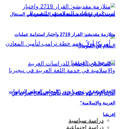
حزب كيراي وإعادة هندسة المشهد السياسي في السنغال
متلازمة مقديشو: القرار 2719 واختبار استدامة عمليات
السلام في الصومال
اللغة العربية في نيجيريا ودور “المجلس الوطني للدراسات
أمريكا أولاً.. فهم خطة ترامب لتأمين المعادن الحرجة في
العربية والإسلامية”
إفريقيا
دراسة سياسية
دراسة اجتماعية