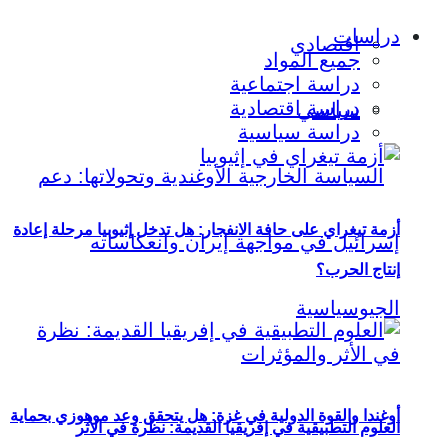
دراسات
اقتصادي
جميع المواد
دراسة اجتماعية
دراسة اقتصادية
سياسي
دراسة سياسية
أزمة تيغراي على حافة الانفجار: هل تدخل إثيوبيا مرحلة إعادة
إنتاج الحرب؟
أوغندا والقوة الدولية في غزة: هل يتحقق وعد موهوزي بحماية
العلوم التطبيقية في إفريقيا القديمة: نظرة في الأثر