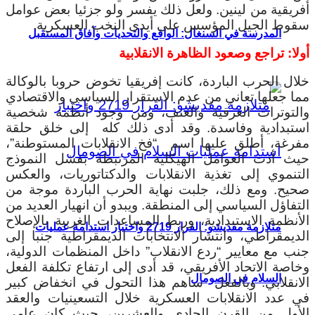
أفريقية من لينين. ولعل ذلك يفسر ولو جزئيا بعض عوامل
سقوط الجيل المؤسس على أيدى النخب العسكرية.
المدرسة في السنغال: الواقع والتحديات وآفاق المستقبل
أولا: تراجع وصعود الظاهرة الانقلابية
خلال الحرب الباردة، كانت إفريقيا تخوض حروبا بالوكالة
مما جعلها تعاني من عدم الاستقرار السياسي والاقتصادي
والتوترات العرقية والعنف، ومن وجود أنظمة شخصية
استبدادية وفاسدة. وقد أدى ذلك كله إلى خلق حلقة
مفرغة، أطلق عليها اسم “فخ الانقلابات المستوطنة”،
حيث أدت العوامل الهيكلية المرتبطة بفشل النموذج
التنموي إلى تغذية الانقلابات والدكتاتوريات، والعكس
صحيح. ومع ذلك، جلبت نهاية الحرب الباردة موجة من
التفاؤل السياسي إلى المنطقة. ويبدو أن انهيار العديد من
الأنظمة الاستبدادية، وربط المساعدات الغربية بالإصلاح
متلازمة مقديشو: القرار 2719 واختبار استدامة عمليات
الديمقراطي، وانتشار الانتخابات الديمقراطية جنبا إلى
جنب مع معايير “ردع الانقلاب” داخل المنظمات الدولية،
وخاصة الاتحاد الأفريقي، قد أدى إلى ارتفاع تكلفة الفعل
السلام في الصومال
الانقلابي. وبالفعل ساهم هذا التحول في انخفاض كبير
في عدد الانقلابات العسكرية خلال التسعينيات والعقد
الأول من القرن الحادي والعشرين، حيث كان عامي