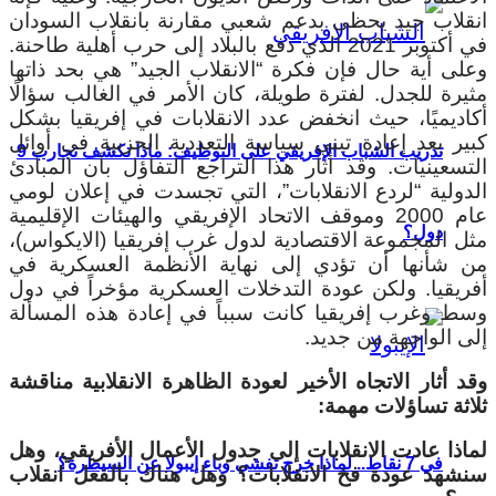
انقلاب جيد يحظى بدعم شعبي مقارنة بانقلاب السودان
في أكتوبر 2021 الذي دفع بالبلاد إلى حرب أهلية طاحنة.
وعلى أية حال فإن فكرة “الانقلاب الجيد” هي بحد ذاتها
مثيرة للجدل. لفترة طويلة، كان الأمر في الغالب سؤالًا
أكاديميًا، حيث انخفض عدد الانقلابات في إفريقيا بشكل
كبير بعد إعادة تبني سياسة التعددية الحزبية في أوائل
تدريب الشباب الإفريقي على التوظيف: ماذا تكشف تجارب 9
التسعينيات. وقد أثار هذا التراجع التفاؤل بأن المبادئ
الدولية “لردع الانقلابات”، التي تجسدت في إعلان لومي
عام 2000 وموقف الاتحاد الإفريقي والهيئات الإقليمية
دول؟
مثل المجموعة الاقتصادية لدول غرب إفريقيا (الايكواس)،
من شأنها أن تؤدي إلى نهاية الأنظمة العسكرية في
أفريقيا. ولكن عودة التدخلات العسكرية مؤخراً في دول
وسط وغرب إفريقيا كانت سبباً في إعادة هذه المسألة
إلى الواجهة من جديد.
وقد أثار الاتجاه الأخير لعودة الظاهرة الانقلابية مناقشة
ثلاثة تساؤلات مهمة:
لماذا عادت الانقلابات إلى جدول الأعمال الأفريقي، وهل
في 7 نقاط.. لماذا خرج تفشي وباء إيبولا عن السيطرة؟
سنشهد عودة فخ الانقلابات؟ وهل هناك بالفعل انقلاب