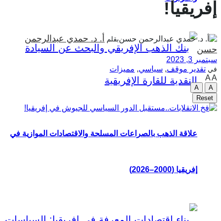
إفريقيا!
أ. د. حمدي عبدالرحمن
بقلم
حسن
سبتمبر 3, 2023
تقدير موقف
,
سياسي
,
مميزات
في
A
A
A
A
Reset
علاقة الذهب بالصراعات المسلحة والاقتصادات الموازية في
إفريقيا (2000–2026)