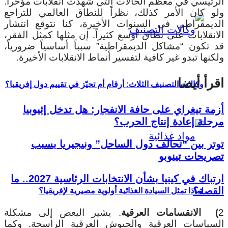
الرئيسي في معظم الحالات التي شهدت انقلابات مؤخرا.
ولو كان الأمر كذلك، نظراً للنطاق العالمي للتراجع
الديمقراطي في السنوات الأخيرة، كنا نتوقع انتشار
الانقلابات على نطاق أوسع كثيراً. إن مثلها كمثل الفقر،
قد تكون “مشاكل الديمقراطية” سبباً أساسياً ضرورياً،
ولكنها تبدو غير كافية لتفسير أنماط الانقلابات الأخيرة.
اقرأ أيضا
وكالات التصنيف الثلاث: أرقام أم تحيّز في تقييم دول إفريقيا؟
أزمة تيغراي على حافة الانفجار: هل تدخل إثيوبيا
مرحلة إعادة إنتاج الحرب؟
توتر بين “تحالف دول الساحل” ونيجيريا بسبب
تصريحات تينوبو
ارتباك في كينيا بشأن الانتخابات الرئاسية 2027.. ما
القصة؟
لماذا تمثل السيادة الغذائية أولوية مصيرية لإفريقيا؟
2
) الانقسامات العرقية
. يشير البعض إلى مشكلة
السياسات العرقية والجيوش العرقية الراسخة. وكما