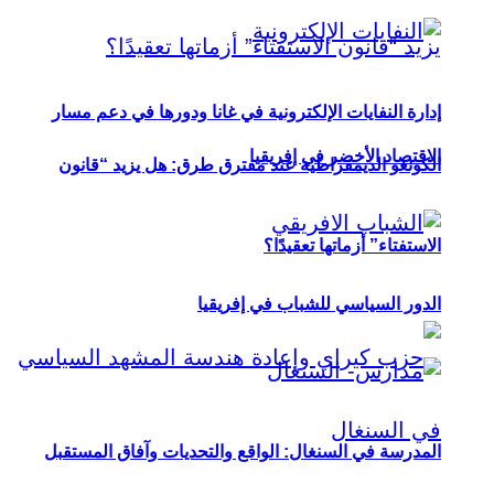
إدارة النفايات الإلكترونية في غانا ودورها في دعم مسار
الاقتصاد الأخضر في إفريقيا
الكونغو الديمقراطية عند مفترق طرق: هل يزيد “قانون
الاستفتاء” أزماتها تعقيدًا؟
الدور السياسي للشباب في إفريقيا
المدرسة في السنغال: الواقع والتحديات وآفاق المستقبل