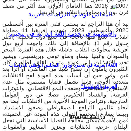
2007 و 2018 هما العامان الأولان منذ أكثر من نصف
قرن دون أي محاولات انقلاب في أفريقيا.
بيد أن هذا التراجع لم يستمر. ففي الفترة بين أغسطس
2020 وأغسطس 2023، شهدت إفريقيا 11 محاولة
انقلاب ، تسع منها ناجحة في سبع دول مختلفة (أنظر
جدول رقم 1). بالإضافة إلى ذلك، واجهت أربع دول
أفريقية محاولات انقلاب فاشلة خلال هذه الفترة: النيجر
والسودان وغينيا بيساو وساو تومي وبرينسيبي. ويشير
تجدد الانقلابات إلى عودة مثيرة للقلق لظاهرة كان
اللغة العربية في نيجيريا ودور “المجلس الوطني للدراسات
الكثيرون يأملون أن تصبح شيئا من الماضي، أو أثرا بعد
عين. وفي حين أن أسباب هذه العودة لفخ الانقلابات
متعددة الأوجه، فإنها تشمل قضايا مستمرة مثل عدم
العربية والإسلامية”
الاستقرار السياسي، وضعف النمو الاقتصادي، والتوترات
العرقية، والفساد الحكومي فضلا عن دور العوامل
الخارجية. وتتزامن الموجة الأخيرة من الانقلابات أيضا مع
اتجاه عالمي للتراجع الديمقراطي وصعود الاستبداد.
وبينما يصارع المجتمع الدولي هذه العودة غير الحميدة،
دراسة سياسية
فمن الأهمية بمكان معالجة القضايا الأساسية التي تجعل
البلدان عرضة للانقلابات وتعزيز المعايير والعقوبات