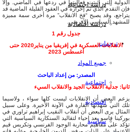
الدولية التي أثبتت فعاليتها في ردعها في الماضي. وإلا
دراسة اجتماعية
فإن التقدم الذي تم إحرازه في العقود القليلة الماضية قد
يتراجع، وقد يصبح “فخ الانقلاب” مرة أخرى سمة مميزة
للمشهد السياسي الأفريقي.
دراسة اقتصادية
جدول رقم 1
ترجمات
الانقلابات العسكرية في إفريقيا من يناير2020 حتى
أغسطس 2023
جميع المواد
المصدر: من إعداد الباحث
اجتماعية
ثانيا: جدلية الانقلاب الجيد والانقلاب السيء
يزعم البعض أن الانقلابات ليست كلها سواء ، ولاسيما
اقتصادية
تلك التي شهدتها القارة في الآونة الأخيرة. وعلى سبيل
المثال يرى البعض أن انقلاب النقيب إبراهيم تراوري في
بوركينا فاسو يعد إحياء لتقاليد السنكارية السياسية التي
سياسية
تؤكد على مفاهيم محاربة الوجود الفرنسي وتكريس قيم
الاعتماد على الذات ورفض الديون الخارجية. وعليه فإنه