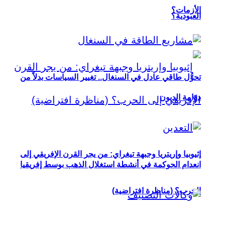
الأزمات؟
العبودية؟
تحوُّل طاقي عادل في السنغال.. تغيير السياسات بدلاً من
دوّامة الديون
إثيوبيا وإريتريا وجبهة تيغراي: من يجر القرن الإفريقي إلى
انعدام الحوكمة في أنشطة استغلال الذهب بوسط إفريقيا
الحرب؟ (مناظرة افتراضية)