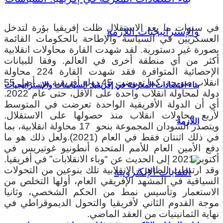
في سنوات ما بعد الاستقلال ظلت إفريقيا بؤرة لتدخل
العسكريين في السياسة والإطاحة بالحكومات القائمة
بصورة غير دستورية. لقد شهدت القارة محاولات انقلابية
أكثر من أي منطقة أخرى في العالم. وفقا للبيانات
الإحصائية المتوافرة فقد شهدت القارة 224 محاولة
انقلاب صريحة. كما تعرضت 45 دولة أفريقية من أصل 55
بناء اقتصادات المعرفة في إفريقيا: السياسات والإستراتيجيات
دولة لمحاولة انقلاب واحدة على الأقل، حتى عام 2022.
أي أن الدولة الأفريقية الواحدة تعرضت في المتوسط
لأربع محاولات انقلاب منذ حصولها على الاستقلال.
اللازمة
ويتصدر السودان المجموعة بنحو 17 محاولة انقلابية، بما
في ذلك اثنتان فقط في العام (2021).ولعل ذلك هو ما
دفع الأمين العام للأمم المتحدة أنطونيو غوتيريس في
أكتوبر 2021 إلى الحديث عن “وباء الانقلابات” في أفريقيا.
وقد ارتبطت الظاهرة الانقلابية تلك بنوعين من التحولات
السياقية في المشهد الإفريقي العام، أولها التخلص من
الاستعمار وتأسيس نمط من الحكم الشخصي، وثانيا
موجة القدوم الثاني لأفريقيا والتحول الديموقراطي في
نهاية الثمانينيات من العقد الماضي.