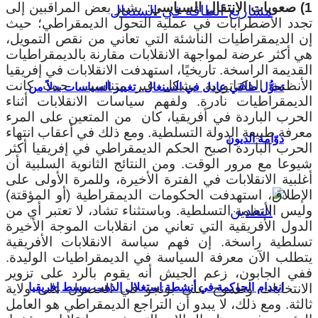
1) صعوبات الانتقال السياسي
: يشير بعض المراقبين إلى
تجدد الاضطرابات في عملية التحول الديمقراطي؛ حيث
إن الديمقراطيات الناشئة التي تعاني من نقص التمويل،
هي أكثر عرضة لمواجهة الانقلابات مقارنة بالديمقراطيات
القديمة الراسخة. تاريخيًا، استهدفت الانقلابات في إفريقيا
الأنظمة الدكتاتورية بشكل غير متناسب، حيث كانت
تحوُّل طاقي عادل في السنغال.. تغيير السياسات بدلاً من
الديمقراطيات نادرة. ولفهم سياسات الانقلابات أثناء
الحرب الباردة في أفريقيا، كان من المتعين على المرء
معرفة طبيعة الدولة التسلطية. ومع ذلك في أعقاب انتهاء
دوّامة الديون
الحرب الباردة أصبح الحكم الديمقراطي في إفريقيا أكثر
شيوعا مع مرور الوقت. ومن النتائج الثانوية السلبية أن
أغلبية الانقلابات في الفترة الأخيرة، وللمرة الأولى على
الإطلاق، استهدفت الحكومات الديمقراطية (أو المؤقتة)
وليس الأنظمة التسلطية. وباستثناء تشاد، لا تعتبر أي من
الدول الأفريقية التي تعاني من انقلابات الموجة الأخيرة
تسلطية راسخة. إن فهم سياسة الانقلابات الأفريقية
يتطلب الآن معرفة السياسة في الديمقراطيات الوليدة.
ففي الجابون، زعم الجيش أنه يقوم بالرد على تزوير
الانتخابات وطموح على بونجو في الحصول على ولاية
انعدام الحوكمة في أنشطة استغلال الذهب بوسط إفريقيا
ثالثة. ومع ذلك، لا يبدو أن التراجع الديمقراطي هو العامل