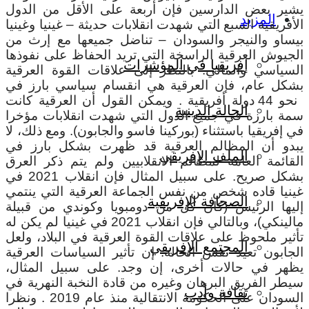
يشير بعض الدارسين فإن أربعة على الأقل من الدول
المزيد
الأفريقية السبع التي شهدت انقلابات حديثة – غينيا وغينيا
بيساو والنيجر والسودان – تناضل جميعها مع إرث من
الجيوش العرقية الراسخة التي تريد الحفاظ على نفوذها
إفريقيا في المؤشرات
السياسي والمالي. بالنظر إلى علاقات القوة العرقية
بشكل عام، فإن العرقية هي انقسام سياسي بارز في
نحو 44 دولة أفريقية . ويمكن القول أن العرقية كانت
الحالة الدينية
سمة بارزة في جميع الدول التي شهدت انقلابات مؤخرا
في إفريقيا باستثناء (بوركينا فاسو والجابون). ومع ذلك، لا
يبدو أن المظالم العرقية قد ظهرت بشكل بارز في
الملف الإفريقي
القائمة العامة لمظالم الانقلابيين ولم يتم ذكر العرق
بشكل صريح. على سبيل المثال فإن انقلاب 2021 في
غينيا قاده شخص من نفس الجماعة العرقية التي ينتمي
الصحافة الإفريقية
إليها الرئيس (كان كل من دومبويا وكوندي من قبيلة
مالينكي)، وبالتالي فإن انقلاب 2021 في غينيا لم يكن له
تأثير ملحوظ على علاقات القوة العرقية في البلاد، ولعل
المجتمع الإفريقي
الجابون تعيد نفس الحالة. إن تأثير السياسات العرقية
يظهر في حالات أخرى، إن وجد. على سبيل المثال،
سيطر الفريق البرهان وغيره من قادة النخبة النهرية في
ثقافة وأدب
السودان على الحكومة الانتقالية منذ عام 2019 . ونظرا