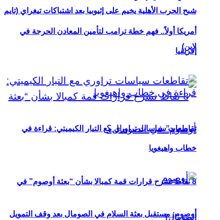
شبح الحرب الأهلية يخيم على إثيوبيا بعد اشتباكات تيغراي (تايم
أمريكا أولاً.. فهم خطة ترامب لتأمين المعادن الحرجة في
لاين)
إفريقيا
تقاطعات سياسات تراوري مع التيار الكيميتي: قراءة في
خطاب واهيغويا
8 نقاط تشرح قرارات قمة كمبالا بشأن “بعثة أوصوم” في
أوصوم: مستقبل بعثة السلام في الصومال بعد وقف التمويل
الصومال؟