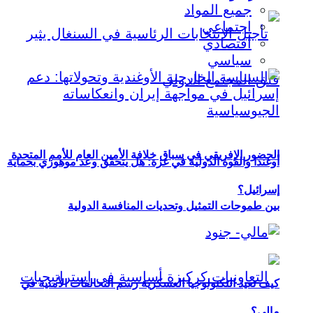
جميع المواد
اجتماعي
اقتصادي
سياسي
الحضور الإفريقي في سباق خلافة الأمين العام للأمم المتحدة
أوغندا والقوة الدولية في غزة: هل يتحقق وعد موهوزي بحماية
إسرائيل؟
بين طموحات التمثيل وتحديات المنافسة الدولية
كيف تعيد التكنولوجيا العسكرية رسم التحالفات الأمنية في
مالي؟