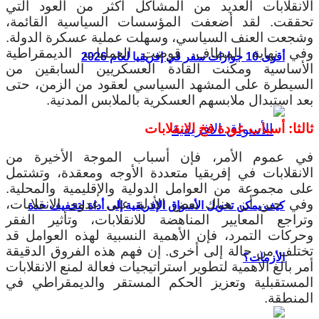
الانقلابات العديد من المشاكل أكثر من العود التي
تحققت. لقد أضعفت المؤسسات السياسية القائمة،
وشجعت العنف السياسي، وسهلت عملية عسكرة الدولة.
وفي نهاية المطاف، قوضت العمليات الديمقراطية
أقوى 10 جوازات سفر في إفريقيا لعام 2026
الأساسية ومكنت القادة العسكريين السابقين من
السيطرة على المشهد السياسي لعقود من الزمن، حتى
بعد استبدال ملابسهم العسكرية بالملابس المدنية.
ثالثا: أسباب عودة فخ الانقلابات
في عموم الأمر، فإن أسباب الموجة الأخيرة من
الانقلابات في إفريقيا متعددة الأوجه ومعقدة، وتشتمل
على مجموعة من العوامل الدولية والإقليمية والمحلية.
وفي حين أن هناك بعض الأدلة على عدوى الانقلابات،
كيف يمكن تحويل الأسواق الإفريقية إلى أداة لتخفيف حدة
وتراجع المعايير المناهضة للانقلابات، وتأثير الفقر
وحركات التمرد، فإن الأهمية النسبية لهذه العوامل قد
تختلف من حالة إلى أخرى. إن فهم هذه الفروق الدقيقة
الأزمات؟
أمر بالغ الأهمية لتطوير استراتيجيات فعالة لمنع الانقلابات
المستقبلية وتعزيز الحكم المستقر والديمقراطي في
المنطقة.