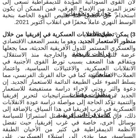
لأن القوى السودانية المؤيدة للديمقراطية تسعى إلى
تعزيز المزيد من الإدماج العرقي، فمن الممكن أن يكون
حوارات وتحقيقات
استخدام حق النقض ضد تقليص القوة الخاصة بنخبة
الوسط النهري عاملاً محفزًا في انقلاب أكتوبر 2021.
شخصيات
3) يمكن تحليل الانقلابات العسكرية في إفريقيا من خلال
منظور الاستعمار الجديد
، وهو ما يفسر الضعف الاقتصادي
والعسكري المستمر للدول الأفريقية الحديثة، مما يجعلها
قراءات تاريخية
عرضة للتهديدات المحلية والخارجية منذ الاستقلال.
ويتفاقم هذا الضعف بسبب تورط القوى الأجنبية في
الانقلابات العسكرية، والاغتيالات السياسية، واعتماد
متابعات
العملات الاستعمارية كما في حالة الفرنك الفرنسي، مما
يسلط الضوء على الطبيعة الدائمة للاستعمار الجديد. إن
دعوة والتر رودني لإجراء دراسة مستفيضة للاستعمار
منظمات وهيئات
الجديد من أجل صياغة استراتيجيات لتحرير إفريقيا
والتنمية تؤكد الحاجة إلى مواصلة دراسة عودة الانقلابات
العسكرية في غرب إفريقيا في هذا السياق. بالإضافة إلى
كتاب قراءات إفريقية
ذلك، فإن الانقلابات العسكرية تمثل استمرارًا للسياسة
بوسائل أخرى، خاصة في غرب إفريقيا، حيث تفضل
الأنظمة الديمقراطية في كثير من الأحيان الطبقة
السياسية، مما يؤدي إلى استيلاء العسكريين على