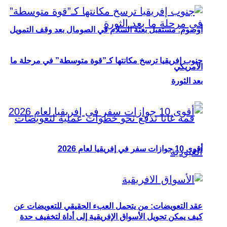
أوصوم: مستقبل بعثة السلام في الصومال بعد وقف التمويل
جنوب إفريقيا ترسخ مكانتها كـ”قوة متوسطة” في مرحلة ما
الأمريكي
بعد الثورة
أقوى 10 جوازات سفر في إفريقيا لعام 2026
عقد التعويضات: من يتحمل العبء الحقيقي للتعويضات عن
كيف يمكن تحويل الأسواق الإفريقية إلى أداة لتخفيف حدة