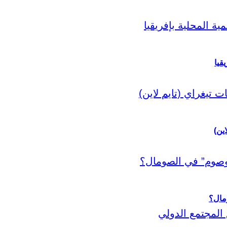
قيا
اين)