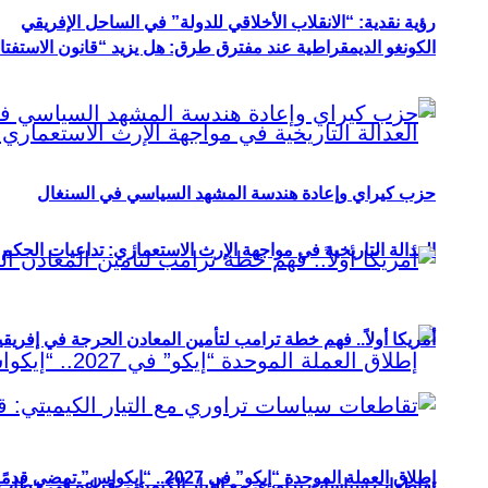
رؤية نقدية: “الانقلاب الأخلاقي للدولة” في الساحل الإفريقي
الكونغو الديمقراطية عند مفترق طرق: هل يزيد “قانون الاستفتاء” 
حزب كيراي وإعادة هندسة المشهد السياسي في السنغال
العدالة التاريخية في مواجهة الإرث الاستعماري: تداعيات الحكم ا
أمريكا أولاً.. فهم خطة ترامب لتأمين المعادن الحرجة في إفريقي
إطلاق العملة الموحدة “إيكو” في 2027.. “إيكواس” تمضي قدمًا دون انتظار
تقاطعات سياسات تراوري مع التيار الكيميتي: قراءة في خطاب و