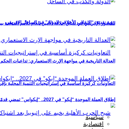
رؤية نقدية: “الانقلاب الأخلاقي للدولة” في الساحل الإفريقي
الحضور الإفريقي في سباق خلافة الأمين العام للأمم المتحدة ب
العدالة التاريخية في مواجهة الإرث الاستعماري: تداعيات الحكم ا
التعاونيات كركيزة أساسية في إستراتيجيات التنمية المحلية بإفري
إطلاق العملة الموحدة “إيكو” في 2027.. “إيكواس” تمضي قدمًا دون انتظار
سياسية
اقتصادية