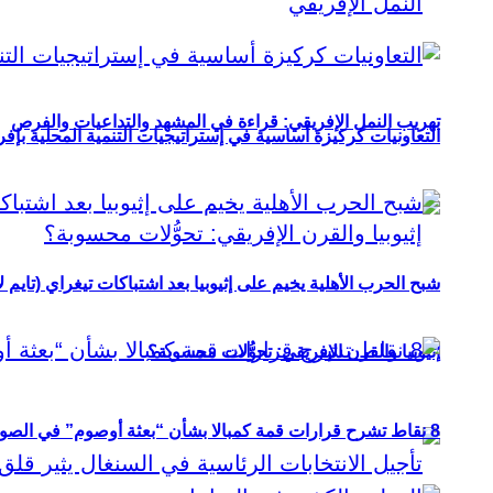
تهريب النمل الإفريقي: قراءة في المشهد والتداعيات والفرص
التعاونيات كركيزة أساسية في إستراتيجيات التنمية المحلية بإفري
شبح الحرب الأهلية يخيم على إثيوبيا بعد اشتباكات تيغراي (تايم ل
إثيوبيا والقرن الإفريقي: تحوُّلات محسوبة؟
8 نقاط تشرح قرارات قمة كمبالا بشأن “بعثة أوصوم” في الصومال؟