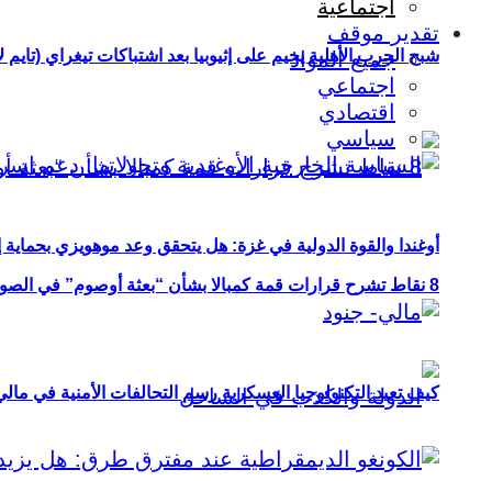
اجتماعية
تقدير موقف
شبح الحرب الأهلية يخيم على إثيوبيا بعد اشتباكات تيغراي (تايم ل
جميع المواد
اجتماعي
اقتصادي
سياسي
أوغندا والقوة الدولية في غزة: هل يتحقق وعد موهويزي بحماية 
8 نقاط تشرح قرارات قمة كمبالا بشأن “بعثة أوصوم” في الصومال؟
كيف تعيد التكنولوجيا العسكرية رسم التحالفات الأمنية في مال