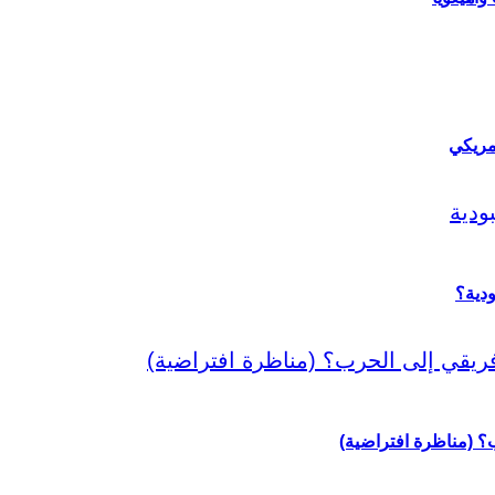
مريكي
دية؟
رب؟ (مناظرة افتراضية)