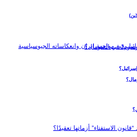
اين)
إسرائيل؟
ي؟