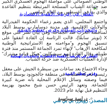
الوطني الصومالي على مواصلة الهجوم العسكري الكبير
ضد جماعة الشباب المسلحة المرتبطة بتنظيم القاعدة
والذي بدأ في أغسطس من العام الماضي.
واجتمع المجلس، الذي يضم زعماء الحكومة الفيدرالية
والولايات الإقليمية، في مدينة دوسامارب بوسط البلاد
لمناقشة الحرب ضد الجماعة. وفي بيان نُشر على موقع
X (تويتر سابقًا)، قالت الرئاسة إن القادة اتفقوا على
تنسيق الهجوم و”مواءمته مع الاستراتيجية الوطنية
لمكافحة الإرهاب” لإنهاء تمرد الجماعة المستمر منذ فترة
طويلة. وقال القادة إنهم سيشكلون “هيكل قيادة مشترك”
القطن في إفريقيا: الأهمية الاقتصادية والتحديات الهيكلية
لإدارة العمليات العسكرية ضد حركة الشباب.
وجاء الاجتماع بعد ساعات من سيطرة الجيش على معقل
رئيسي لحركة الشباب في منطقة جالجودود بوسط البلاد،
وفرص تعظيم القيمة
فيما وصفته وسائل الإعلام المحلية بأنه ضربة كبيرة
للجماعة. وتعهد الرئيس حسن شيخ محمود بهزيمة
التنظيم قبل نهاية عام 2023.
دراسة سياسية
المصدر:
رويترز، بي بي سي