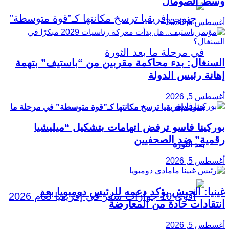
وسط الصومال
أغسطس 5, 2026
السنغال: بدء محاكمة مقربين من “باستيف” بتهمة
إهانة رئيس الدولة
أغسطس 5, 2026
جنوب إفريقيا ترسخ مكانتها كـ”قوة متوسطة” في مرحلة ما
بوركينا فاسو ترفض اتهامات بتشكيل “ميليشيا
رقمية” ضد الصحفيين
بعد الثورة
أغسطس 5, 2026
غينيا: الجيش يؤكد دعمه للرئيس دومبويا بعد
انتقادات حادة من المعارضة
أغسطس 5, 2026