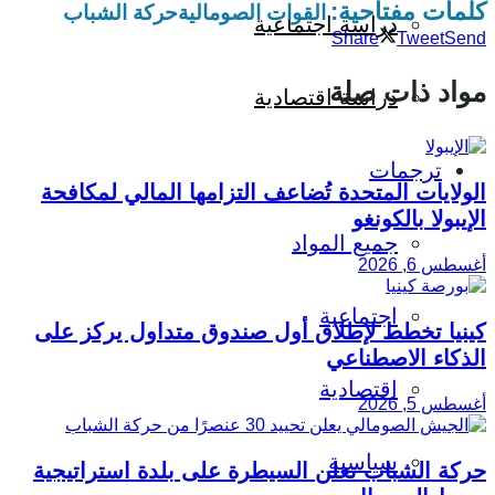
كلمات مفتاحية:
القوات الصومالية
حركة الشباب
دراسة اجتماعية
Share
Tweet
Send
مواد ذات صلة
دراسة اقتصادية
ترجمات
الولايات المتحدة تُضاعف التزامها المالي لمكافحة
الإيبولا بالكونغو
جميع المواد
أغسطس 6, 2026
اجتماعية
كينيا تخطط لإطلاق أول صندوق متداول يركز على
الذكاء الاصطناعي
اقتصادية
أغسطس 5, 2026
سياسية
حركة الشباب تعلن السيطرة على بلدة استراتيجية