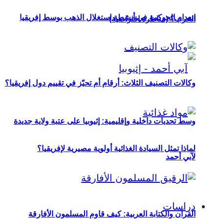
انعدام الحوكمة في أنشطة استغلال الذهب بوسط إفريقيا
الحرب؟ (مناظرة افتراضية)
وكالات التصنيف الثلاث: أرقام أم تحيّز في تقييم دول إفريقيا؟
وسط تحديات داخلية وإقليمية: إثيوبيا على عتبة ولاية جديدة
لماذا تمثل السيادة الغذائية أولوية مصيرية لإفريقيا؟
لآبي أحمد
دراسات
القرآن والكتابة العربية: كيف قاوم المسلمون الأفارقة