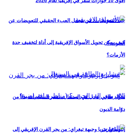
أقوى 10 جوازات سفر في إفريقيا لعام 2026
عقد التعويضات: من يتحمل العبء الحقيقي للتعويضات عن
كيف يمكن تحويل الأسواق الإفريقية إلى أداة لتخفيف حدة
العبودية؟
الأزمات؟
تحوُّل طاقي عادل في السنغال.. تغيير السياسات بدلاً من
دوّامة الديون
إثيوبيا وإريتريا وجبهة تيغراي: من يجر القرن الإفريقي إلى