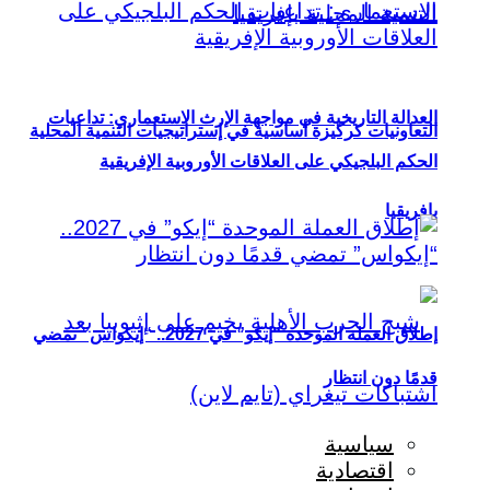
العدالة التاريخية في مواجهة الإرث الاستعماري: تداعيات
التعاونيات كركيزة أساسية في إستراتيجيات التنمية المحلية
الحكم البلجيكي على العلاقات الأوروبية الإفريقية
بإفريقيا
إطلاق العملة الموحدة “إيكو” في 2027.. “إيكواس” تمضي
قدمًا دون انتظار
سياسية
اقتصادية