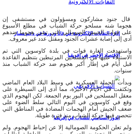
قال جنود مشاركون ومسؤولون في مستشفى إن
هجوما شنه مسلحو حركة الشباب في مطلع الأسبوع
على قوات الجيش الصومالي التي تشن هجوما ضدهم
إدارة النفايات الإلكترونية في غانا ودورها في دعم مسار
أدى إلى إصابة عشرات الجنود ومقتل عدد غير معروف.
واستهدفت الغارة قوات في بلدة كاوسوين التي تم
الاقتصاد الأخضر في إفريقيا
الاستيلاء عليها من المسلحين المرتبطين بتنظيم القاعدة
قبل أيام في إطار أكبر هجوم ضد حركة الشباب منذ
سنوات.
وبدأت الحملة العسكرية في وسط البلاد العام الماضي
وتكثفت في الأيام الأخيرة، مما أدى إلى السيطرة على
معقل المسلحين في البور يوم الجمعة. لكن الهجوم الذي
وقع في كاوسوين في اليوم التالي سلط الضوء على
ضعف الجيش أمام الهجمات المضادة في المناطق التي
تتحصن فيها حركة الشباب منذ فترة طويلة.
الدور السياسي للشباب في إفريقيا
ولم تعلن الحكومة الصومالية إلا عن إحباط الهجوم. ولم
يستجب المتحدثون العسكريون ووزير الداخلية لطلبات