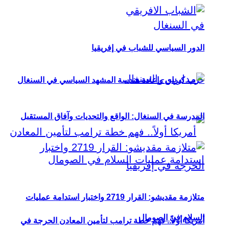
الدور السياسي للشباب في إفريقيا
حزب كيراي وإعادة هندسة المشهد السياسي في السنغال
المدرسة في السنغال: الواقع والتحديات وآفاق المستقبل
متلازمة مقديشو: القرار 2719 واختبار استدامة عمليات
السلام في الصومال
أمريكا أولاً.. فهم خطة ترامب لتأمين المعادن الحرجة في