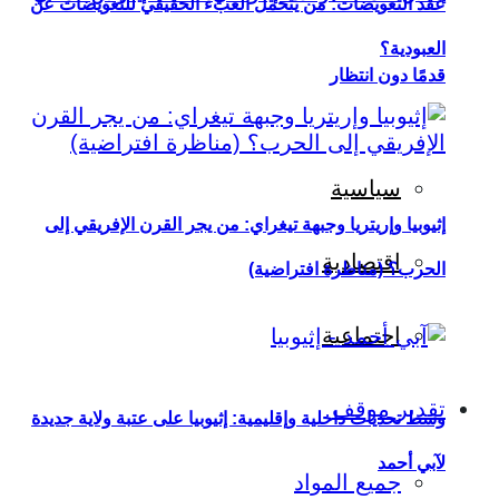
عقد التعويضات: من يتحمل العبء الحقيقي للتعويضات عن
العبودية؟
قدمًا دون انتظار
سياسية
إثيوبيا وإريتريا وجبهة تيغراي: من يجر القرن الإفريقي إلى
اقتصادية
الحرب؟ (مناظرة افتراضية)
اجتماعية
تقدير موقف
وسط تحديات داخلية وإقليمية: إثيوبيا على عتبة ولاية جديدة
لآبي أحمد
جميع المواد