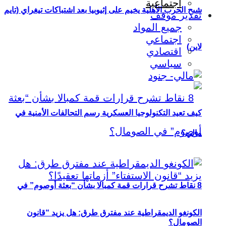
اجتماعية
شبح الحرب الأهلية يخيم على إثيوبيا بعد اشتباكات تيغراي (تايم
تقدير موقف
جميع المواد
اجتماعي
لاين)
اقتصادي
سياسي
كيف تعيد التكنولوجيا العسكرية رسم التحالفات الأمنية في
مالي؟
8 نقاط تشرح قرارات قمة كمبالا بشأن “بعثة أوصوم” في
الكونغو الديمقراطية عند مفترق طرق: هل يزيد “قانون
الصومال؟