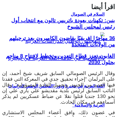
اقرأ أيضا
السلام في الصومال
بنين: تكهنات بعودة باتريس تالون مع انتخاب أول
رئيس لمجلس الشيوخ
36 مهاجرًا إفريقيًا يقاضون الكاميرون بعد ترحيلهم
من الولايات المتحدة
الغابون تعزز قطاع التعدين وتخطط لافتتاح 8 مناجم
بحلول 2030
وقال الرئيس الصومالي السابق شريف شيخ أحمد، إن
على البرلمان “إجراء تحقيق جدي في المعركة التي فقدنا
فيها العديد من الجنود، وتحميل القادة المسؤولية”. وقال
اللغة العربية في نيجيريا ودور “المجلس الوطني للدراسات
النائب السابق لرئيس بلدية مقديشو علي ياري علي إن
نحو 130 جنديا قتلوا نقلا عن ضباط عسكريين لم يذكر
أسماءهم في مكان الحادث.
العربية والإسلامية”
في غضون ذلك، وافق أعضاء المجلس الاستشاري