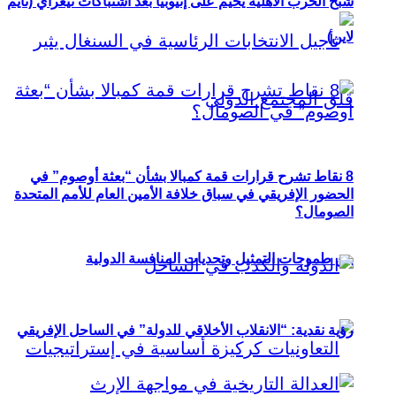
شبح الحرب الأهلية يخيم على إثيوبيا بعد اشتباكات تيغراي (تايم
لاين)
8 نقاط تشرح قرارات قمة كمبالا بشأن “بعثة أوصوم” في
الحضور الإفريقي في سباق خلافة الأمين العام للأمم المتحدة
الصومال؟
بين طموحات التمثيل وتحديات المنافسة الدولية
رؤية نقدية: “الانقلاب الأخلاقي للدولة” في الساحل الإفريقي