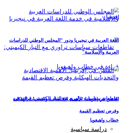
إفريقيا
اللغة العربية في نيجيريا ودور “المجلس الوطني للدراسات
العربية والإسلامية”
تقاطعات سياسات تراوري مع التيار الكيميتي: قراءة في
القطن في إفريقيا: الأهمية الاقتصادية والتحديات الهيكلية
وفرص تعظيم القيمة
خطاب واهيغويا
دراسة سياسية