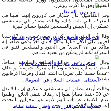
التعليق وفق ما ذكرت رويترز.
وفي التفاصيل، قال جنديان في كاوزوين إنهما أصيبا في
المعركة التي تلت ذلك، وقالت مصادر في مستشفى
عسكري إن الجيش والمسلحين تكبدوا خسائر كبيرة.
وقال أحد الجنود، الذي ذكر أن اسمه عيسى، إن 17 جنديا
المدرسة في السنغال: الواقع والتحديات وآفاق المستقبل
آخرين على الأقل قتلوا. وقال جندي آخر يدعى ضاهر إنه
متأكد من أن “العديد” من الجنود والمسلحين قتلوا في
المعركة لكنه لم يتمكن من تحديد عددهم.
وقال ضاهر: “في حوالي الساعة السادسة صباحاً،
انفجرت سيارة مفخخة، وتلا ذلك معركة شرسة”. وأضاف
“عندما حصلنا على تعزيزات اشتد القتال وهزمنا الإرهابيين
بشدة”.
وقالت أربعة مصادر في مستشفى عسكري إن ما لا يقل
عن 50 جنديا مصابا نقلوا إلى هناك لتلقي العلاج. وطلبوا
عدم الكشف عن أسمائهم لأنهم غير مخولين بالتحدث
إلى وسائل الإعلام.
متلازمة مقديشو: القرار 2719 واختبار استدامة عمليات