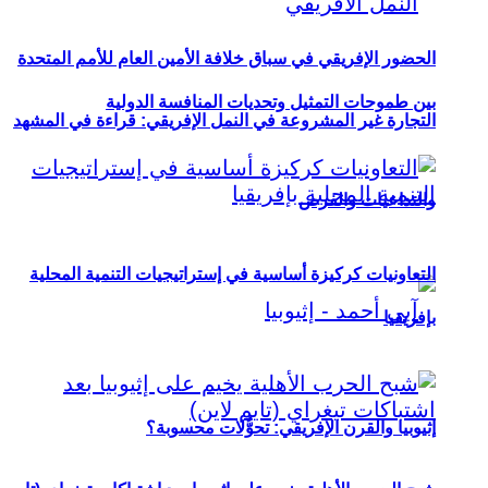
الحضور الإفريقي في سباق خلافة الأمين العام للأمم المتحدة
بين طموحات التمثيل وتحديات المنافسة الدولية
التجارة غير المشروعة في النمل الإفريقي: قراءة في المشهد
والتداعيات والفرص
التعاونيات كركيزة أساسية في إستراتيجيات التنمية المحلية
بإفريقيا
إثيوبيا والقرن الإفريقي: تحوُّلات محسوبة؟