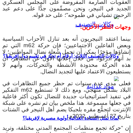
العقوبات الصارمة المفروضة على المجلس العسكري
الجديد في النيجر، ونحن مصمِّمون جدًّا على دعم عبد
الرحمن تشياني في طموحه”؛ على حد قوله.
وجهات النظر الآخرين:
بينما اعتقد النيجريون أنه بعد تنازل الأحزاب السياسية
وبعض الفاعلين الاجتماعيين؛ فإن حركة m62 التي تم
إنشاؤها مؤخرًا يمكن أن تحمل شُعلة نضال المواطنين؛ لا
وكالات التصنيف الثلاث: أرقام أم تحيّز في تقييم دول إفريقيا؟
بد أنهم أدركوا، من خلال إعلانها الأول عن التظاهر، أن
هذه الحركة محدودة الأنشطة والتحركات، وأنهم لا
يستطيعون الاعتماد عليها لتجديد النضال.
فعلى مدى عدة سنوات تم حظر جميع التظاهرات في
البلاد بشكل منهجي، ومع ذلك لا تستطيع m62 التفكير
في تنفيذ استراتيجيات جديدة للنضال تكون أكثر فاعلية
في جعلها مسموعة. هذا ملخص بيان تم نشره على شبكة
الإنترنت لتجمُّع مقره بلجيكا يضم أهل النيجر في الشتات
بتاريخ 27 أغسطس 2022م.
لماذا تمثل السيادة الغذائية أولوية مصيرية لإفريقيا؟
إن “حركة تجمع منظمات المجتمع المدني مختلفة، وتريد