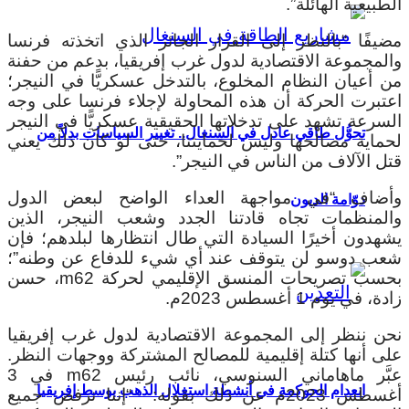
الطبيعية الهائلة”.
مضيفًا “بالنظر إلى القرار الجائر الذي اتخذته فرنسا
والمجموعة الاقتصادية لدول غرب إفريقيا، بدعم من حفنة
من أعيان النظام المخلوع، بالتدخل عسكريًّا في النيجر؛
اعتبرت الحركة أن هذه المحاولة لإجلاء فرنسا على وجه
السرعة تشهد على تدخلاتها الحقيقية عسكريًّا في النيجر
تحوُّل طاقي عادل في السنغال.. تغيير السياسات بدلاً من
لحماية مصالحها وليس لحمايتنا، حتى لو كان ذلك يعني
قتل الآلاف من الناس في النيجر”.
وأضاف “في مواجهة العداء الواضح لبعض الدول
دوّامة الديون
والمنظمات تجاه قادتنا الجدد وشعب النيجر، الذين
يشهدون أخيرًا السيادة التي طال انتظارها لبلدهم؛ فإن
شعب دوسو لن يتوقف عند أي شيء للدفاع عن وطنه”؛
بحسب تصريحات المنسق الإقليمي لحركة m62، حسن
زادة، في يوم 1 أغسطس 2023م.
نحن ننظر إلى المجموعة الاقتصادية لدول غرب إفريقيا
على أنها كتلة إقليمية للمصالح المشتركة ووجهات النظر.
عبَّر ماهاماني السنوسي، نائب رئيس m62 في 3
انعدام الحوكمة في أنشطة استغلال الذهب بوسط إفريقيا
أغسطس 2023م عن ذلك بقوله: “إننا نرفض جميع