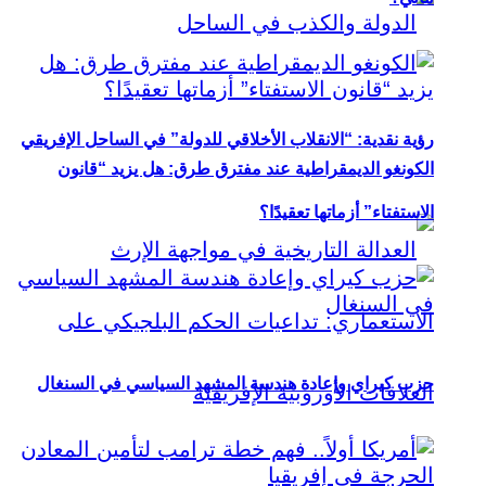
رؤية نقدية: “الانقلاب الأخلاقي للدولة” في الساحل الإفريقي
الكونغو الديمقراطية عند مفترق طرق: هل يزيد “قانون
الاستفتاء” أزماتها تعقيدًا؟
حزب كيراي وإعادة هندسة المشهد السياسي في السنغال