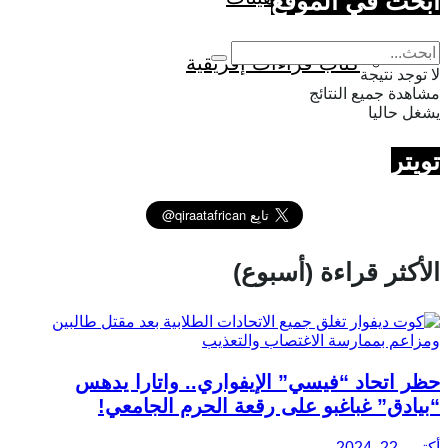
ابحث في الموقع
كتاب قراءات إفريقية
لا توجد نتيجة
مشاهدة جميع النتائج
يشغل حاليا
تويتر
الأكثر قراءة (أسبوع)
حظر اتحاد “فيسي” الإيفواري.. واتارا يدهس
“بيادق” غباغبو على رقعة الحرم الجامعي!
أكتوبر 22, 2024