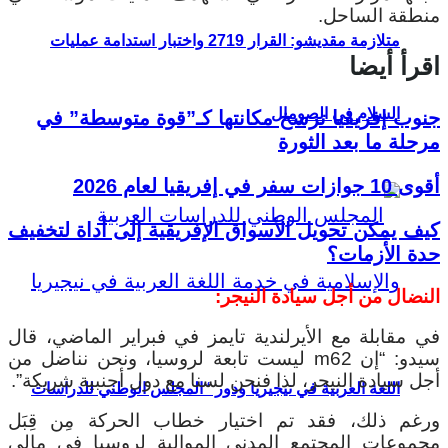
منطقة الساحل.
متلازمة مقديشو: القرار 2719 واختبار استدامة عمليات
اقرأ أيضا
السلام في الصومال
جنوب إفريقيا ترسخ مكانتها كـ”قوة متوسطة” في
مرحلة ما بعد الثورة
أقوى 10 جوازات سفر في إفريقيا لعام 2026
كيف يمكن تحويل الأسواق الإفريقية إلى أداة لتخفيف
حدة الأزمات؟
النضال من أجل سيادة النيجر:
في مقابلة مع الأيرلندية تايمز في فبراير الماضي، قال
سيدو: “إن m62 ليست تابعة لروسيا، ونحن نناضل من
أجل سيادة النيجر، لذا فنحن لسنا مع دول أجنبية شريكة”.
اللغة العربية في نيجيريا ودور “المجلس الوطني للدراسات
ورغم ذلك، فقد تم اختيار خطاب الحركة مِن قِبَل
مجموعات المجتمع المدني الموالية لروسيا في مالي