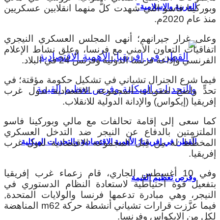
العربية والإسلامية”
وبوركينا فاسو التي شهدت كلٌّ منهما انقلابين عسكريين
منذ عام 2020م.
وعلى غرار جيرانهم؛ أنهى المجلس العسكري النيجري
اتفاقيات التعاون الأمني ​​مع فرنسا، وعلق نشاط الإعلام
الفرنسي وإذاعة فرنسا الدولية وفرنس 24 في البلاد.
فيما شرع الجنرال تشياني في تشكيل حكومة مؤقتة؛ في
تحدٍّ واضح لعقوبات المجموعة الاقتصادية لدول غرب
إفريقيا (إيكواس) والإدانة الدولية للانقلاب.
كما سعى إلى إقامة تحالفات مع مالي وبوركينا فاسو
الملتزمتين بالدفاع عن النيجر ضد التدخل العسكري
المخطَّط له مِن قِبَل المجموعة الاقتصادية لدول غرب
القطن في إفريقيا: الأهمية الاقتصادية والتحديات الهيكلية
إفريقيا.
وفي 10 أغسطس الجاري، قام زعماء غرب إفريقيا
وفرص تعظيم القيمة
بتفعيل قوة احتياطية لاستعادة النظام الدستوري في
النيجر، وهي مبادرة تدعمها فرنسا والولايات المتحدة,
فيما عزَّزت قرارات تشياني أنشطة حركة m62 المناهضة
لكل من الإيكواس وفرنسا.