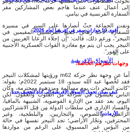
تحولت المظاهرات التي نظَّمتها حركة m62 في 30 يوليو
إلى أعمال عنف عندما هاجم بعض المشاركين مقر
السفارة الفرنسية في نيامي.
ونفت الجماعة حثّ أنصارها على السير في مسيرة
أقوى 10 جوازات سفر في إفريقيا لعام 2026
للسفارة “لأخذ رهائن جميع الفرنسيين المقيمين في
النيجر”، ورغم ذلك، قالت: “إن إجلاء الرعايا الغربيين من
النيجر يجب أن يتم مع مغادرة القوات العسكرية الأجنبية
على الفور”.
وجهات نظرهم الخاصة:
أما عن وجهة نظر حركة m62 ورؤيتها لمشكلات النيجر
فقد لخَّصها عبد الله سيدو، 18 سبتمبر 2022م؛ بقوله:
“كانت النيجر ذات يوم مسالمة ومزدهرة ومحترمة، وكان
كيف يمكن تحويل الأسواق الإفريقية إلى أداة لتخفيف حدة
الناس يعيشون في شراكة من القلوب والعقول. لكن
اليوم، بعد عقد من الإدارة الفوضوية، الشبيهة بالمافيا،
والفساد الإداري في سلطات الدولة مِن قِبَل الاشتراكيين
الزائفين، واللصوص، والتجاريين، والبلطجية، وغير
الأزمات؟
المحترفين، وتجّار الأراضي؛ تجد النيجر نفسها في حالة
من البؤس غير المسبوق، على الرغم من مواردها