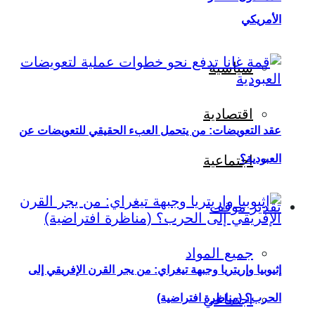
الأمريكي
سياسية
اقتصادية
عقد التعويضات: من يتحمل العبء الحقيقي للتعويضات عن
العبودية؟
اجتماعية
تقدير موقف
جميع المواد
إثيوبيا وإريتريا وجبهة تيغراي: من يجر القرن الإفريقي إلى
اجتماعي
الحرب؟ (مناظرة افتراضية)