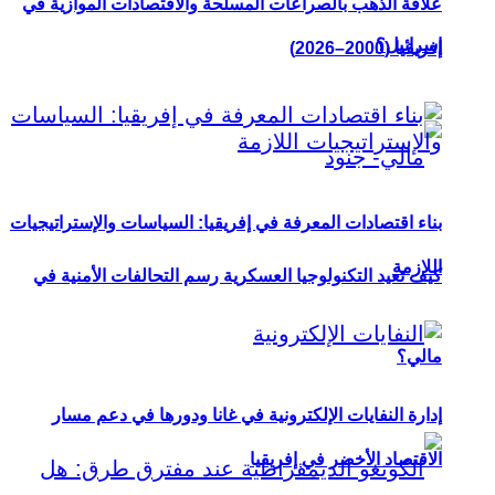
علاقة الذهب بالصراعات المسلحة والاقتصادات الموازية في
إسرائيل؟
إفريقيا (2000–2026)
بناء اقتصادات المعرفة في إفريقيا: السياسات والإستراتيجيات
اللازمة
كيف تعيد التكنولوجيا العسكرية رسم التحالفات الأمنية في
مالي؟
إدارة النفايات الإلكترونية في غانا ودورها في دعم مسار
الاقتصاد الأخضر في إفريقيا