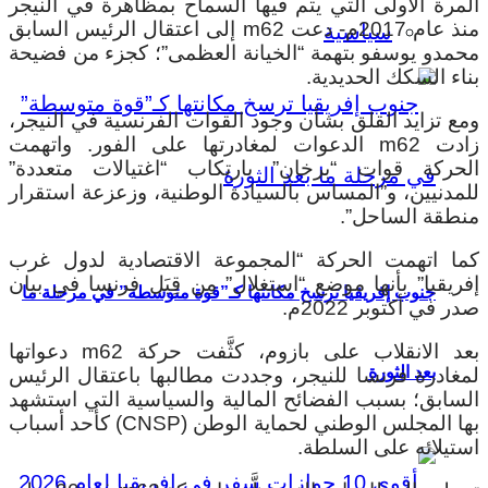
المرة الأولى التي يتم فيها السماح بمظاهرة في النيجر
منذ عام 2017م- دعت m62 إلى اعتقال الرئيس السابق
سياسية
محمدو يوسفو بتهمة “الخيانة العظمى”؛ كجزء من فضيحة
بناء السكك الحديدية.
ومع تزايد القلق بشأن وجود القوات الفرنسية في النيجر،
زادت m62 الدعوات لمغادرتها على الفور. واتهمت
الحركة قوات “برخان” بارتكاب “اغتيالات متعددة”
للمدنيين، و”المساس بالسيادة الوطنية، وزعزعة استقرار
منطقة الساحل”.
كما اتهمت الحركة “المجموعة الاقتصادية لدول غرب
إفريقيا” بأنها موضع “استغلال” مِن قِبَل فرنسا في بيان
جنوب إفريقيا ترسخ مكانتها كـ”قوة متوسطة” في مرحلة ما
صدر في أكتوبر 2022م.
بعد الانقلاب على بازوم، كثَّفت حركة m62 دعواتها
بعد الثورة
لمغادرة فرنسا للنيجر، وجددت مطالبها باعتقال الرئيس
السابق؛ بسبب الفضائح المالية والسياسية التي استشهد
بها المجلس الوطني لحماية الوطن (CNSP) كأحد أسباب
استيلائه على السلطة.