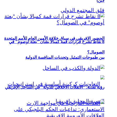
لاين)
الحضور الإفريقي في سباق خلافة الأمين العام للأمم المتحدة
8 نقاط تشرح قرارات قمة كمبالا بشأن “بعثة أوصوم” في
الصومال؟
بين طموحات التمثيل وتحديات المنافسة الدولية
رؤية نقدية: “الانقلاب الأخلاقي للدولة” في الساحل الإفريقي