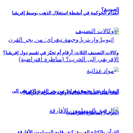
العبودية؟
انعدام الحوكمة في أنشطة استغلال الذهب بوسط إفريقيا
وكالات التصنيف الثلاث: أرقام أم تحيّز في تقييم دول إفريقيا؟
إثيوبيا وإريتريا وجبهة تيغراي: من يجر القرن الإفريقي إلى
لماذا تمثل السيادة الغذائية أولوية مصيرية لإفريقيا؟
الحرب؟ (مناظرة افتراضية)
القرآن والكتابة العربية: كيف قاوم المسلمون الأفارقة