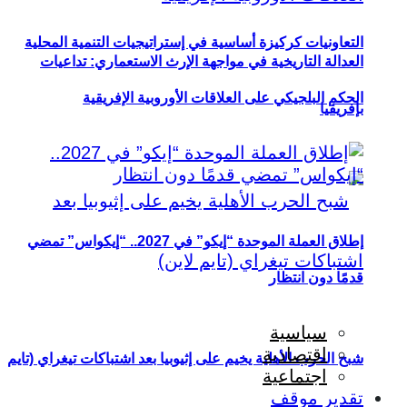
التعاونيات كركيزة أساسية في إستراتيجيات التنمية المحلية
العدالة التاريخية في مواجهة الإرث الاستعماري: تداعيات
الحكم البلجيكي على العلاقات الأوروبية الإفريقية
بإفريقيا
إطلاق العملة الموحدة “إيكو” في 2027.. “إيكواس” تمضي
قدمًا دون انتظار
سياسية
اقتصادية
شبح الحرب الأهلية يخيم على إثيوبيا بعد اشتباكات تيغراي (تايم
اجتماعية
تقدير موقف