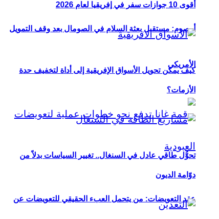
أقوى 10 جوازات سفر في إفريقيا لعام 2026
أوصوم: مستقبل بعثة السلام في الصومال بعد وقف التمويل
الأمريكي
كيف يمكن تحويل الأسواق الإفريقية إلى أداة لتخفيف حدة
الأزمات؟
تحوُّل طاقي عادل في السنغال.. تغيير السياسات بدلاً من
دوّامة الديون
عقد التعويضات: من يتحمل العبء الحقيقي للتعويضات عن