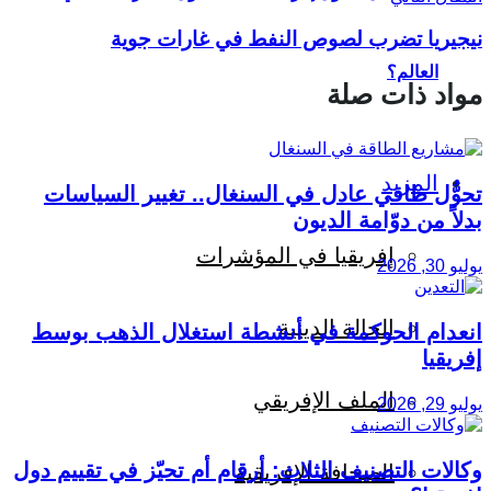
نيجيريا تضرب لصوص النفط في غارات جوية
العالم؟
مواد ذات صلة
المزيد
تحوُّل طاقي عادل في السنغال.. تغيير السياسات
بدلاً من دوّامة الديون
إفريقيا في المؤشرات
يوليو 30, 2026
الحالة الدينية
انعدام الحوكمة في أنشطة استغلال الذهب بوسط
إفريقيا
الملف الإفريقي
يوليو 29, 2026
وكالات التصنيف الثلاث: أرقام أم تحيّز في تقييم دول
الصحافة الإفريقية