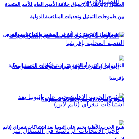
الحضور الإفريقي في سباق خلافة الأمين العام للأمم المتحدة
بين طموحات التمثيل وتحديات المنافسة الدولية
تهريب النمل الإفريقي: قراءة في المشهد والتداعيات والفرص
التعاونيات كركيزة أساسية في إستراتيجيات التنمية المحلية
بإفريقيا
إثيوبيا والقرن الإفريقي: تحوُّلات محسوبة؟
شبح الحرب الأهلية يخيم على إثيوبيا بعد اشتباكات تيغراي (تايم