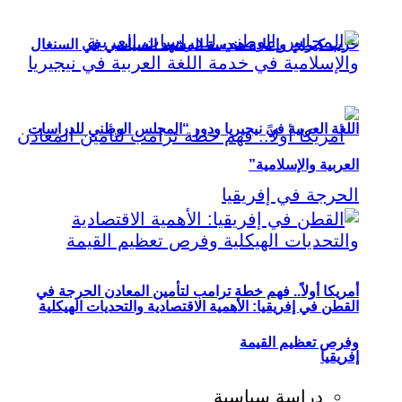
حزب كيراي وإعادة هندسة المشهد السياسي في السنغال
اللغة العربية في نيجيريا ودور “المجلس الوطني للدراسات
العربية والإسلامية”
أمريكا أولاً.. فهم خطة ترامب لتأمين المعادن الحرجة في
القطن في إفريقيا: الأهمية الاقتصادية والتحديات الهيكلية
وفرص تعظيم القيمة
إفريقيا
دراسة سياسية