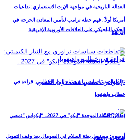
العدالة التاريخية في مواجهة الإرث الاستعماري: تداعيات
أمريكا أولاً.. فهم خطة ترامب لتأمين المعادن الحرجة في
الحكم البلجيكي على العلاقات الأوروبية الإفريقية
إفريقيا
تقاطعات سياسات تراوري مع التيار الكيميتي: قراءة في
خطاب واهيغويا
إطلاق العملة الموحدة “إيكو” في 2027.. “إيكواس” تمضي
أوصوم: مستقبل بعثة السلام في الصومال بعد وقف التمويل
قدمًا دون انتظار