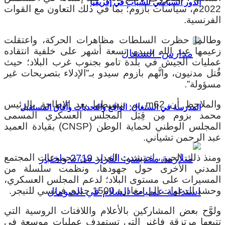
الدور السياسي للشباب في إفريقيا
2022م، سياسات بازوم؛ بما في ذلك التعاون مع القوات
الفرنسية.
وطالما حظرت السلطات مظاهرات الحركة، واعتقلت
زعيمها عبد الله سيدو، تسعة أشهر على خلفية انتقاده
عمليات الجيش في بلدة تامو بجنوب غرب البلاد؛ حيث
قُتل مدنيون، واتَّهم بازوم سيدو بـ”الإدلاء بتصريحات غير
مسؤولة”.
والملاحظ أن m62 تم تنشيطها بعد الإطاحة بالرئيس
المدرسة في السنغال: الواقع والتحديات وآفاق المستقبل
محمد بزوم مِن قِبَل المجلس العسكري المسمى
المجلس الوطني لحماية الوطن (CNSP) بقيادة العميد
عبد الرحمن تشياني.
ومنذ ذلك الحين، احتشدت العديد من مجموعات المجتمع
المدني الأخرى حول جهودها، ونظمت سلسلة من
المسيرات على مستوى البلاد؛ لدعم المجلس العسكري،
وحشد الدعوات إلى مغادرة 1500 جندي فرنسي للنيجر.
ولوَّح بعض المشاركين بالأعلام واللافتات الروسية التي
تتبعها مرتزقة فاغنر التي تستهدف عمليات موسعة في