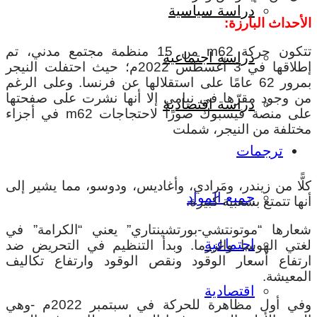
دراسة سياسية
الأحداث البارزة:
تتكون حركة m62 من 15 منظمة مجتمع مدني، تم
دراسة اجتماعية
إطلاقها في 3 أغسطس 2022م؛ حيث احتفلت النيجر
بمرور 62 عامًا على استقلالها عن فرنسا. وعلى الرغم
من وجود مقرّها في نيامي إلا أنها نشرت على صفحتها
دراسة اقتصادية
على منصة فيسبوك صورًا لاحتجاجات m62 في أجزاء
مختلفة من النيجر، شملت
ترجمات
كلًّا من زيندر، ومَرادي، وأغاديس، ودوسو، مما يشير إلى
جميع المواد
أنها تتمتع بشعبية كبيرة.
شعارها “موتونتشي-بورتشينتاري” يعني “الكرامة” في
اجتماعية
لغتي الهوسا والزرما. وبدأ التنظيم في التحريض ضد
ارتفاع أسعار الوقود ونقص الوقود وارتفاع تكاليف
المعيشة.
اقتصادية
وفي أول مظاهرة للحركة في سبتمبر 2022م -وهي