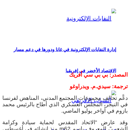
إدارة النفايات الإلكترونية في غانا ودورها في دعم مسار
الاقتصاد الأخضر في إفريقيا
المصدر: بي بي سي أفريك
ترجمة: سيدي.م. ويدراوغو
دعَّم تحالف مجموعات المجتمع المدني، المناهض لفرنسا
في النيجر، المجلس العسكري الذي أطاح بالرئيس محمد
بازوم في أواخر يوليو الماضي.
وقد عارض “الاتحاد المقدس لحماية سيادة وكرامة
الشعب”، المعروف باسم m62 منذ إنشائه في أغسطس