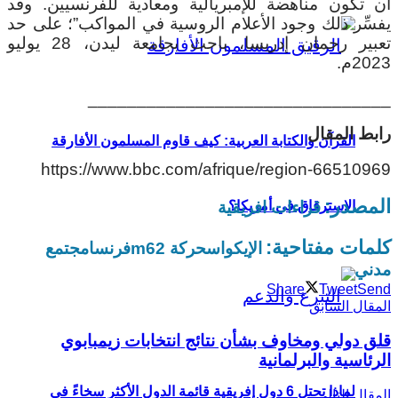
أن تكون مناهضة للإمبريالية ومعادية للفرنسيين. وقد
يفسِّر ذلك وجود الأعلام الروسية في المواكب”؛ على حد
تعبير رحمان إدريسا، باحث بجامعة ليدن، 28 يوليو
2023م.
_______________________________
رابط المقال
القرآن والكتابة العربية: كيف قاوم المسلمون الأفارقة
https://www.bbc.com/afrique/region-66510969
المصدر:
قراءات افريقية
الاسترقاق في أمريكا؟
كلمات مفتاحية:
الإيكواس
حركة m62
فرنسا
مجتمع
مدني
Share
Tweet
Send
المقال السابق
قلق دولي ومخاوف بشأن نتائج انتخابات زيمبابوي
الرئاسية والبرلمانية
لماذا تحتل 6 دول إفريقية قائمة الدول الأكثر سخاءً في
المقال التالي