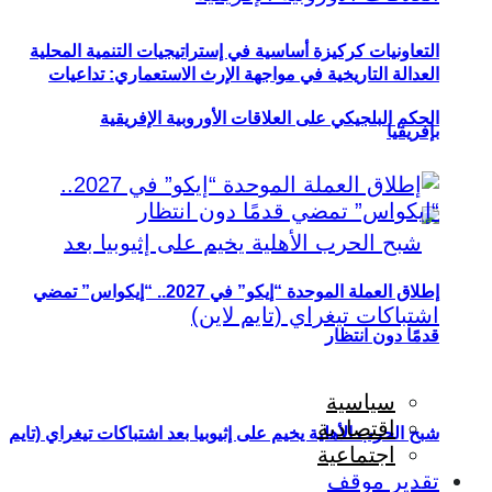
التعاونيات كركيزة أساسية في إستراتيجيات التنمية المحلية
العدالة التاريخية في مواجهة الإرث الاستعماري: تداعيات
الحكم البلجيكي على العلاقات الأوروبية الإفريقية
بإفريقيا
إطلاق العملة الموحدة “إيكو” في 2027.. “إيكواس” تمضي
قدمًا دون انتظار
سياسية
اقتصادية
شبح الحرب الأهلية يخيم على إثيوبيا بعد اشتباكات تيغراي (تايم
اجتماعية
تقدير موقف