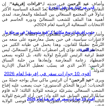
وأضاف
عبد الرحمن
في حديثه لـ
“قراءات إفريقية”
: إن
النقاش عن صلاحية الولاية الثالثة يُعدّ الضجّة السياسية الأكثر
تداولاً في المجتمع السنغالي بين السلطة والمعارضة، لمدى
أهمية هذا الملف للشعب السنغاليّ ودوره الحاسم في
الانتخابات السنغالية الرئاسية لعام 2024م.
جنوب إفريقيا ترسخ مكانتها كـ”قوة متوسطة” في مرحلة ما
وأشار أن مؤيدو الرئيس يتطلّعون إلى إعطائه فرصة أخرى
لاعتبارات سياسية، في حين يعمل معارضوه على منعه من
التّرشُّح تطبيقًا للقانون، وهذا يحمل في طياته الكثير من
المخاطر التي قد تؤدّي إلى اضطراب الشّارع السنغاليّ، ليس
بعد الثورة
فقط لرغبة الرئيس للترشّح لولاية ثالثة، بل لكونه يسعى
لاضطهاد زعامة المعارضة وإبعادها من حلبة السباق
الرئاسي؛ الأمر الذي قد يسبّب تعطيل الأعمال الإدارية
للدولة.
ويرى
“عبد الرحمن”
أن الرئيس ماكي سال يواجه جملةً من
التحديات؛ أبرزها التحدّي الدستوري؛ حيث يصعب عليه إقناع
الشعب السنغالي بشرعيّة ترشحه للولاية الثالثة؛ لأنه قاوَم
سابقًا الرئيس السابق عبد الله واد؛ حين أراد الترشح للولاية
أقوى 10 جوازات سفر في إفريقيا لعام 2026
الثالثة، وقام بإصلاحات دستورية للحدّ من فوضى الولاية
الثالثة.