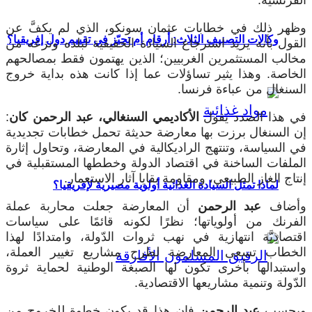
وظهر ذلك في خطابات عثمان سونكو، الذي لم يكفَّ عن
وكالات التصنيف الثلاث: أرقام أم تحيّز في تقييم دول إفريقيا؟
القول بأنه يريد استرجاع السيادة الحقيقية لبلده ونزعه من
مخالب المستثمرين الغربيين؛ الذين يهتمون فقط بمصالحهم
الخاصة. وهذا يثير تساؤلات عما إذا كانت هذه بداية خروج
السنغال من عباءة فرنسا.
في هذا الصدد يقول
الأكاديمي السنغالي،
عبد الرحمن كان
:
إن السنغال برزت بها معارضة حديثة تحمل خطابات تجديدية
في السياسة، وتنتهج الراديكالية في المعارضة، وتحاول إثارة
الملفات الساخنة في اقتصاد الدولة وخططها المستقبلية في
إنتاج الغاز الطبيعي، ومقاومة بقايا آثار الاستعمار.
لماذا تمثل السيادة الغذائية أولوية مصيرية لإفريقيا؟
وأضاف
عبد الرحمن
أن المعارضة جعلت محاربة عملة
الفرنك من أولوياتها؛ نظرًا لكونه قائمًا على سياسات
اقتصاديَّة انتهازية في نهب ثروات الدّولة، وامتدادًا لهذا
الخطاب تسعى المعارضة لطرح مشاريع تغيير العملة،
واستبدالها بأخرى تكون لها الصبغة الوطنية لحماية ثروة
الدّولة وتنمية مشاريعها الاقتصادية.
وبحسب
عبد الرحمن
فإن هذا قد يكون خطوة للخروج من