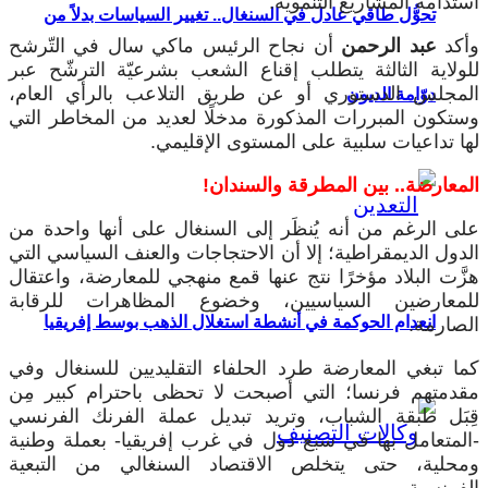
استدامة المشاريع التنموية.
تحوُّل طاقي عادل في السنغال.. تغيير السياسات بدلاً من
وأكد
عبد الرحمن
أن نجاح الرئيس ماكي سال في التّرشح
للولاية الثالثة يتطلب إقناع الشعب بشرعيّة الترشّح عبر
المجلس الدستوري أو عن طريق التلاعب بالرأي العام،
دوّامة الديون
وستكون المبررات المذكورة مدخلًا لعديد من المخاطر التي
لها تداعيات سلبية على المستوى الإقليمي.
المعارضة.. بين المطرقة والسندان!
على الرغم من أنه يُنظَر إلى السنغال على أنها واحدة من
الدول الديمقراطية؛ إلا أن الاحتجاجات والعنف السياسي التي
هزَّت البلاد مؤخرًا نتج عنها قمع منهجي للمعارضة، واعتقال
للمعارضين السياسيين، وخضوع المظاهرات للرقابة
انعدام الحوكمة في أنشطة استغلال الذهب بوسط إفريقيا
الصارمة.
كما تبغي المعارضة طرد الحلفاء التقليديين للسنغال وفي
مقدمتهم فرنسا؛ التي أصبحت لا تحظى باحترام كبير مِن
قِبَل طبقة الشباب، وتريد تبديل عملة الفرنك الفرنسي
-المتعامل بها في سبع دول في غرب إفريقيا- بعملة وطنية
ومحلية، حتى يتخلص الاقتصاد السنغالي من التبعية
الفرنسية.