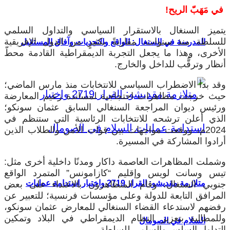
في مَهَبّ الريح!
يتميز السنغال بالاستقرار السياسي والتداول السلمي
للسلطة منذ سنوات، مقارنةً بكثيرٍ من الدول الإفريقية
المدرسة في السنغال: الواقع والتحديات وآفاق المستقبل
الأخرى، وهذا ما يجعل التجربة الديمقراطية القادمة محطّ
أنظار وترقُّب للداخل والخارج.
وقد بدأ الاضطراب السياسي للانتخابات منذ مارس الماضي؛
حيث خرجت مظاهرات احتجاجية لمساندة زعيم المعارضة
ورئيس ديوان المراجعة السنغالي السابق عثمان سونكو؛
الذي أعلن ترشحه للانتخابات الرئاسية التي ستنظم في
2024م، ووقعت مواجهات بين قوات الأمن والطلاب الذين
أرادوا المشاركة في المسيرة.
وشملت المظاهرات العاصمة داكار ومدنًا داخلية أخرى مثل:
تيس وسانت لويس وإقليم “كازامونس” المتمرد الواقع
متلازمة مقديشو: القرار 2719 واختبار استدامة عمليات
جنوبي السنغال، وقام المتظاهرون بالاعتداء على بعض
المرافق التابعة للدولة وعلى مؤسسات فرنسية؛ للتعبير عن
رفضهم لاستدعاء القضاء السنغالي للمعارض عثمان سونكو،
وللمطالبة بتعزيز النظام الديمقراطي في البلاد وتمكين
السلام في الصومال
التداول السلس والسلمي للسلطة.