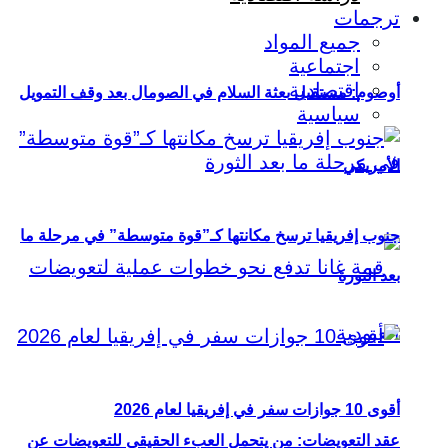
ترجمات
جميع المواد
اجتماعية
اقتصادية
أوصوم: مستقبل بعثة السلام في الصومال بعد وقف التمويل
سياسية
الأمريكي
جنوب إفريقيا ترسخ مكانتها كـ”قوة متوسطة” في مرحلة ما
بعد الثورة
أقوى 10 جوازات سفر في إفريقيا لعام 2026
عقد التعويضات: من يتحمل العبء الحقيقي للتعويضات عن