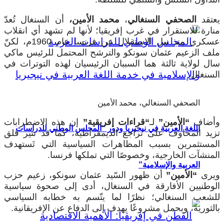
يعتقد
الصحفي السنغالي
،
محمد الأمين،
أن السنغال تُعدّ
منارة للاستقرار في غرب إفريقيا؛ لأنها لم تشهد أي انقلاب
عسكري منذ نيل الاستقلال عن فرنسا عام 1960م، لكنّ
ملف الزعيم عثمان سونكو والترشح المحتمل للرئيس ماكي
سال لولاية ثالثة هما السببان الرئيسيان لهذه التوترات في
السنغال.
الصحفي السنغالي، محمد الأمين
وأضاف
“الأمين”
لـ
“قراءات إفريقية”
إن هذه الاضطرابات
اللغة العربية في نيجيريا ودور “المجلس الوطني للدراسات
تزيد المخاوف على تراجع الديمقراطية، كما قد تثير قلق
المستثمرين بسبب المظاهرات السياسية التي تَستهدف
المنشآت الخارجية، وخصوصًا التي تملكها فرنسا.
العربية والإسلامية”
ويرى
“الأمين”
أن ظهور السّيد عثمان سونكو، زعيم حزب
الوطنيين الأفارقة في السنغال، أدى إلى صحوة سياسية
للشعب السنغالي؛ نظرًا لما يتّسم به خطابه السياسي
بالثورية، ويحمل مشروعًا يهدف إلى الدفاع عن الإفريقانية.