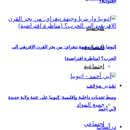
العبودية؟
سياسية
اقتصادية
إثيوبيا وإريتريا وجبهة تيغراي: من يجر القرن الإفريقي إلى
الحرب؟ (مناظرة افتراضية)
اجتماعية
تقدير موقف
وسط تحديات داخلية وإقليمية: إثيوبيا على عتبة ولاية جديدة
جميع المواد
لآبي أحمد
اجتماعي
دراسات