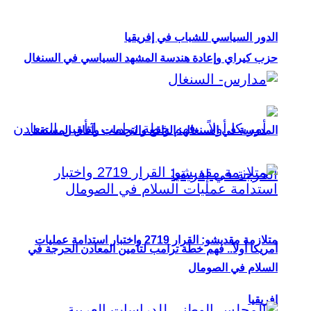
الدور السياسي للشباب في إفريقيا
حزب كيراي وإعادة هندسة المشهد السياسي في السنغال
المدرسة في السنغال: الواقع والتحديات وآفاق المستقبل
متلازمة مقديشو: القرار 2719 واختبار استدامة عمليات
أمريكا أولاً.. فهم خطة ترامب لتأمين المعادن الحرجة في
السلام في الصومال
إفريقيا