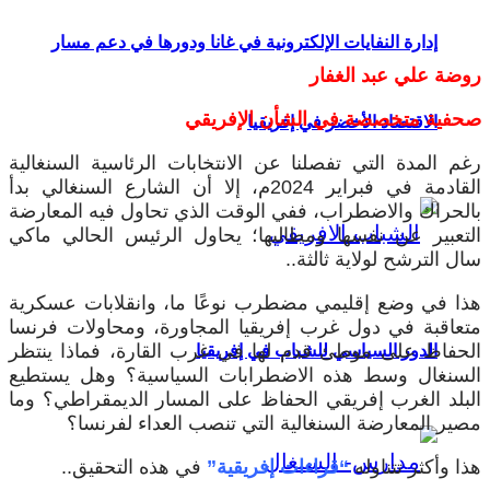
إدارة النفايات الإلكترونية في غانا ودورها في دعم مسار
روضة علي عبد الغفار
صحفية متخصصة في الشأن الإفريقي
الاقتصاد الأخضر في إفريقيا
رغم المدة التي تفصلنا عن الانتخابات الرئاسية السنغالية
القادمة في فبراير 2024م، إلا أن الشارع السنغالي بدأ
بالحراك والاضطراب، ففي الوقت الذي تحاول فيه المعارضة
التعبير عن نفسها ومطالبها؛ يحاول الرئيس الحالي ماكي
سال الترشح لولاية ثالثة..
هذا في وضع إقليمي مضطرب نوعًا ما، وانقلابات عسكرية
متعاقبة في دول غرب إفريقيا المجاورة، ومحاولات فرنسا
الحفاظ على موطئ قدم لها في غرب القارة، فماذا ينتظر
الدور السياسي للشباب في إفريقيا
السنغال وسط هذه الاضطرابات السياسية؟ وهل يستطيع
البلد الغرب إفريقي الحفاظ على المسار الديمقراطي؟ وما
مصير المعارضة السنغالية التي تنصب العداء لفرنسا؟
هذا وأكثر تتناوله
“قراءات إفريقية”
في هذه التحقيق..