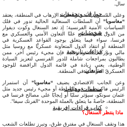
سال.
حوارات وتحقيقات
وعلى المستوى الأمني ومحاربة الإرهاب في المنطقة، يعتقد
“مغاسوبا”
أن السلطات السنغالية الحالية تدور في فلك
السياسات الأمنية الفرنسية؛ إذ تعد السنغال وكوت ديفوار
شخصيات
من الدول التي تُشجّع علنًا التعاون الأمني والعسكري مع
فرنسا، سواء فيما يتعلق بوجود القواعد العسكرية في
المنطقة أو انتقاد الدول المتعاونة عسكريًّا مع روسيا مثل
قراءات تاريخية
مالي وبوركينا فاسو، وعليه فإن مجيء رئيس آخر، ممن
يطالبون بمراجعات شاملة للدور الفرنسي لتعزيز السيادة
الوطنية، يعني زيادة في قائمة الدول الرافضة للوجود
متابعات
العسكري الفرنسي في المنطقة.
وعن الجانب الاقتصادي يضيف
“مغاسوبا”
أن استمرار
منظمات وهيئات
الرئيس ماكي سال في السلطة أو مجيء رئيس جديد مثل
عثمان سونكو، سيؤثر سلبًا أو إيجابًا على مصالح فرنسا في
المنطقة، خاصةً ما يتعلق بالعملة الموحدة “الفرنك سيفا”.
كتاب قراءات إفريقية
ماذا ينتظر السنغال؟
هذا وتقف السنغال في مفترق طرق، وتبرز تطلعات الشعب