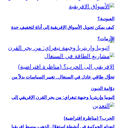
العبودية؟
كيف يمكن تحويل الأسواق الإفريقية إلى أداة لتخفيف حدة
الأزمات؟
تحوُّل طاقي عادل في السنغال.. تغيير السياسات بدلاً من
دوّامة الديون
إثيوبيا وإريتريا وجبهة تيغراي: من يجر القرن الإفريقي إلى
الحرب؟ (مناظرة افتراضية)
انعدام الحوكمة في أنشطة استغلال الذهب بوسط إفريقيا