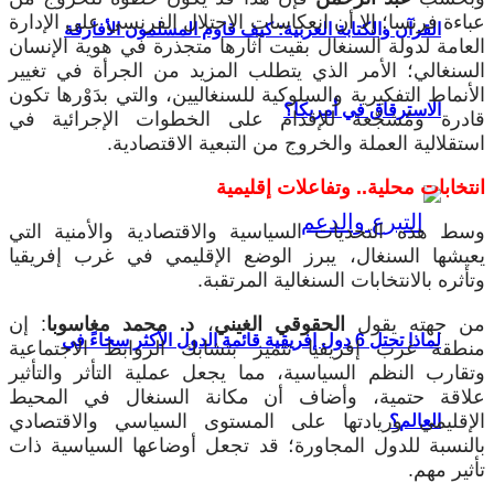
عباءة فرنسا؛ إلا أن انعكاسات الاحتلال الفرنسي على الإدارة
القرآن والكتابة العربية: كيف قاوم المسلمون الأفارقة
العامة لدولة السنغال بقيت آثارها متجذرة في هوية الإنسان
السنغالي؛ الأمر الذي يتطلب المزيد من الجرأة في تغيير
الأنماط التفكيرية والسلوكية للسنغاليين، والتي بدَوْرها تكون
الاسترقاق في أمريكا؟
قادرة ومُشجّعة للإقدام على الخطوات الإجرائية في
استقلالية العملة والخروج من التبعية الاقتصادية.
انتخابات محلية.. وتفاعلات إقليمية
وسط هذه التحديات السياسية والاقتصادية والأمنية التي
يعيشها السنغال، يبرز الوضع الإقليمي في غرب إفريقيا
وتأثره بالانتخابات السنغالية المرتقبة.
من جهته يقول
الحقوقي الغيني
،
د. محمد مغاسوبا
: إن
لماذا تحتل 6 دول إفريقية قائمة الدول الأكثر سخاءً في
منطقة غرب إفريقيا تتميز بتشابك الروابط الاجتماعية
وتقارب النظم السياسية، مما يجعل عملية التأثر والتأثير
علاقة حتمية، وأضاف أن مكانة السنغال في المحيط
الإقليمي وريادتها على المستوى السياسي والاقتصادي
العالم؟
بالنسبة للدول المجاورة؛ قد تجعل أوضاعها السياسية ذات
تأثير مهم.