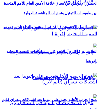
الحضور الإفريقي في سباق خلافة الأمين العام للأمم المتحدة
بين طموحات التمثيل وتحديات المنافسة الدولية
تهريب النمل الإفريقي: قراءة في المشهد والتداعيات والفرص
التعاونيات كركيزة أساسية في إستراتيجيات التنمية المحلية
بإفريقيا
إثيوبيا والقرن الإفريقي: تحوُّلات محسوبة؟
شبح الحرب الأهلية يخيم على إثيوبيا بعد اشتباكات تيغراي (تايم