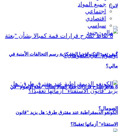
جميع المواد
لاين)
اجتماعي
اقتصادي
سياسي
كيف تعيد التكنولوجيا العسكرية رسم التحالفات الأمنية في
مالي؟
8 نقاط تشرح قرارات قمة كمبالا بشأن “بعثة أوصوم” في
الصومال؟
الكونغو الديمقراطية عند مفترق طرق: هل يزيد “قانون
الاستفتاء” أزماتها تعقيدًا؟