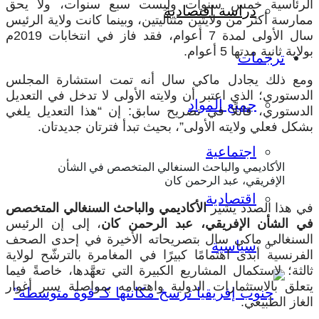
الرئاسية خمس سنوات وليست سبع سنوات، ولا يحق
دراسة اقتصادية
ممارسة أكثر من ولايتين متتاليتين، وبينما كانت ولاية الرئيس
سال الأولى لمدة 7 أعوام، فقد فاز في انتخابات 2019م
بولاية ثانية مدتها 5 أعوام.
ترجمات
ومع ذلك يجادل ماكي سال أنه تمت استشارة المجلس
الدستوري؛ الذي اعتبر أن ولايته الأولى لا تدخل في التعديل
جميع المواد
الدستوري، قائلًا في تصريح سابق: إن “هذا التعديل يلغي
بشكل فعلي ولايته الأولى”، بحيث تبدأ فترتان جديدتان.
اجتماعية
الأكاديمي والباحث السنغالي المتخصص في الشأن
الإفريقي، عبد الرحمن كان
اقتصادية
في هذا الصدد يشير
الأكاديمي والباحث السنغالي المتخصص
في الشأن الإفريقي، عبد الرحمن كان
، إلى إن الرئيس
السنغالي ماكي سال بتصريحاته الأخيرة في إحدى الصحف
سياسية
الفرنسية أبدى اهتمامًا كبيرًا في المغامرة بالترشّح لولاية
ثالثة؛ لاستكمال المشاريع الكبيرة التي تعهَّدها، خاصةً فيما
يتعلق بالاستثمارات الدولية واهتمامه بمواصلة سبر أغوار
الغاز الطبيعي.