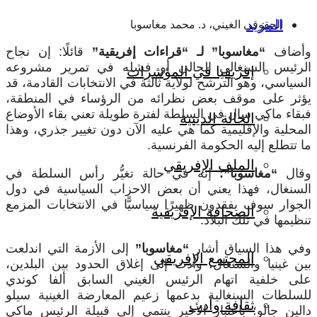
المزيد
الحقوقي الغيني، د. محمد مغاسوبا
وأضاف
“مغاسوبا” لـ “قراءات إفريقية”
قائلًا: إن نجاح
الرئيس السنغالي الحالي أو فشله في تمرير مشروعه
إفريقيا في المؤشرات
السياسي، وهو الترشح لولاية ثالثة في الانتخابات القادمة، قد
يؤثر على موقف بعض نظرائه من الرؤساء في المنطقة،
فبقاء ماكي سال في السلطة لفترة طويلة تعني بقاء الأوضاع
الحالة الدينية
المحلية والإقليمية كما هي عليه الآن دون تغيير جذري، وهذا
ما تتطلع إليه الحكومة الفرنسية.
الملف الإفريقي
وقال
“مغاسوبا”:
إنه في حالة تغيُّر رأس السلطة في
السنغال، فهذا يعني أن بعض الاحزاب السياسية في دول
الجوار سوف يفقدون ظهيرًا سياسيًّا في الانتخابات المزمع
الصحافة الإفريقية
تنظيمها في تلك البلاد.
وفي هذا السياق أشار
“مغاسوبا”
إلى الأزمة التي اندلعت
المجتمع الإفريقي
بين غينيا والسنغال، وأدت إلى إغلاق الحدود بين البلدين،
على خلفية اتهام الرئيس الغيني السابق ألفا كوندي
للسلطات السنغالية بدعمها زعيم المعارضة الغينية سيلو
ثقافة وأدب
دالين جالو؛ باعتبار الأخير ينتمي إلى قبيلة الرئيس ماكي