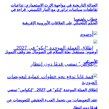
العدالة التاريخية في مواجهة الإرث الاستعماري: تداعيات
تقاطعات سياسات تراوري مع التيار الكيميتي: قراءة في
خطاب واهيغويا
الحكم البلجيكي على العلاقات الأوروبية الإفريقية
أوصوم: مستقبل بعثة السلام في الصومال بعد وقف التمويل
الأمريكي
إطلاق العملة الموحدة “إيكو” في 2027.. “إيكواس” تمضي
عقد التعويضات: من يتحمل العبء الحقيقي للتعويضات عن
قدمًا دون انتظار