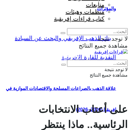
متابعات
والمؤثرات
منظمات وهيئات
كتاب قراءات إفريقية
لا توجد نتيجة
مشاهدة جميع النتائج
Eng
|
Fr
لا توجد نتيجة
مشاهدة جميع النتائج
علاقة الذهب بالصراعات المسلحة والاقتصادات الموازية في
على أعتاب الانتخابات
إفريقيا (2000–2026)
الرئاسية.. ماذا ينتظر