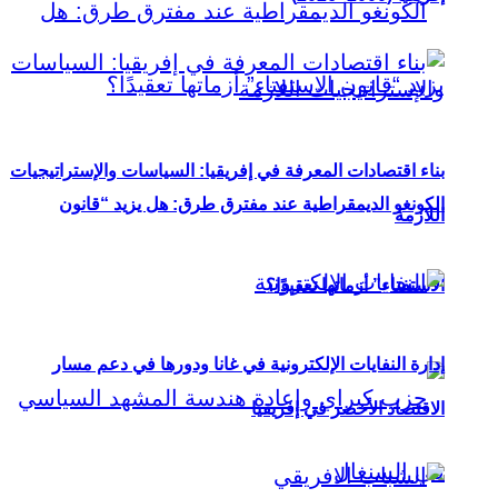
بناء اقتصادات المعرفة في إفريقيا: السياسات والإستراتيجيات
الكونغو الديمقراطية عند مفترق طرق: هل يزيد “قانون
اللازمة
الاستفتاء” أزماتها تعقيدًا؟
إدارة النفايات الإلكترونية في غانا ودورها في دعم مسار
الاقتصاد الأخضر في إفريقيا