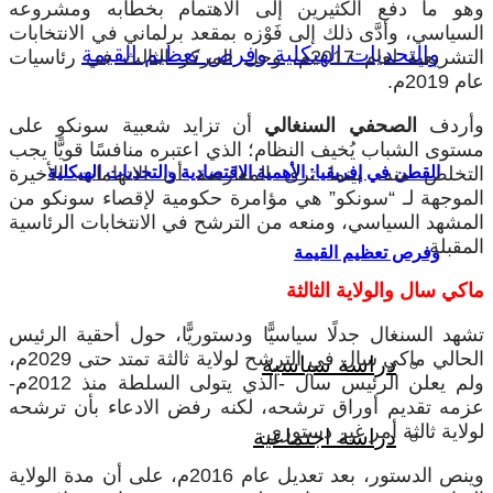
وهو ما دفع الكثيرين إلى الاهتمام بخطابه ومشروعه
السياسي، وأدَّى ذلك إلى فَوْزه بمقعد برلماني في الانتخابات
التشريعية لعام 2017م، وحل المركز الثالث في رئاسيات
عام 2019م.
وأردف
الصحفي السنغالي
أن تزايد شعبية سونكو على
مستوى الشباب يُخيف النظام؛ الذي اعتبره منافسًا قويًّا يجب
التخلص منه، بينما ترى المعارضة أن الاتهامات الأخيرة
القطن في إفريقيا: الأهمية الاقتصادية والتحديات الهيكلية
الموجهة لـ “سونكو” هي مؤامرة حكومية لإقصاء سونكو من
المشهد السياسي، ومنعه من الترشح في الانتخابات الرئاسية
المقبلة.
وفرص تعظيم القيمة
ماكي سال والولاية الثالثة
تشهد السنغال جدلًا سياسيًّا ودستوريًّا، حول أحقية الرئيس
الحالي ماكي سال في الترشح لولاية ثالثة تمتد حتى 2029م،
دراسة سياسية
ولم يعلن الرئيس سال -الذي يتولى السلطة منذ 2012م-
عزمه تقديم أوراق ترشحه، لكنه رفض الادعاء بأن ترشحه
لولاية ثالثة أمر غير دستوري.
دراسة اجتماعية
وينص الدستور، بعد تعديل عام 2016م، على أن مدة الولاية