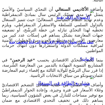
وأضاف
الأكاديمي السنغالي
أن التحدّي السياسيّ والأمنيّ
يتمثل في مدى تمسّك الرئيس سال بمبادئ الديمقراطية
وعدم تهديد النظام السياسي السنغاليّ؛ حيث تتميز السنغال
بالتداول السلمي للسلطة والاستقرار الديمقراطي، ويلزم
تخطّيه لهذا التحدّي تنازله عن خطة الترشّح، أو تضعيفه
جبهات المعارضة بشكل يساهم في إسكات عدد كبير من
معارضيه، الأمر الذي يتطلب العديد من الخطوات الأمنية
كيف يمكن تحويل الأسواق الإفريقية إلى أداة لتخفيف حدة
لمراقبة ممتلكات الدولة واستقرارها دون انتهاك حرمات
المواطنين.
الأزمات؟
بينما يكمن التحدّي الاقتصادي بحسب
“عبد الرحمن”
في
المشاريع التنموية المهدّدة بالتدمير من المعارضة الشّرسة،
إذا قرر سال الترشّح للولاية الثالثة مع إقصاء زعيم المعارضة
عثمان سونكو من سباق الانتخابات الرئاسية.
وأضاف أن التمكّن من حماية مشاكل التضخم الاقتصاديّ
وغلاء الأسعار في فترة وجيزة، وإعادة الحوار الديمقراطيّ
مع توفير مساحات للتنازل في بعض الشؤون السياسية، ربما
يساهم ذلك في تخفيف التحدي الاقتصادي مع ضمان