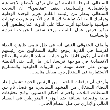
السنغالي للمرحلة القادمة في ظل تردّي الأوضاع الاجتماعية
والاقتصادية والسياسية، يعتقد
“مغاسوبا”
أن الشعب
السنغالي ينتظر من رئيسه القادم تعزيز الوحدة الوطنية
وتماسك البنية الاجتماعية؛ لأن الفترة الأخيرة شهدت توترات
سياسية واجتماعية أثرت سلبًا على الدولة، كما يتطلعون إلى
توفير فرص عمل للشباب ورفع سقف للحريات الفردية
والسياسية.
وأضاف
الحقوقي الغيني
أنه في ظل تنامي ظاهرة العداء
لفرنسا في القارة، يتوقع غالبية السنغاليين من رئيسهم
القادم أن يكون قادرًا على حماية السيادة الوطنية والمصالح
الاقتصادية في مواجهة فرنسا، التي ما زالت حتى اللحظة
تهيمن على حصة مهمة من الثروات الطبيعية والمشاريع
الاستثمارية في السنغال دون مقابل مناسب.
وأردف أن توقعات الناخبين من الرئيس الجديد تشمل إبعاد
القضاء السنغالي من المشهد السياسي، مع فصل تام بين
السلطات الثلاث، واحترام أحكام الدستور، وفتح تحقيقات
مالية وقضائية شفافة ضد الوزراء المتورطين في الفساد
المالي والإداري في ظل النظام الحالي.