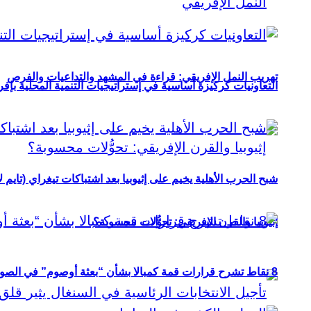
تهريب النمل الإفريقي: قراءة في المشهد والتداعيات والفرص
التعاونيات كركيزة أساسية في إستراتيجيات التنمية المحلية بإفري
شبح الحرب الأهلية يخيم على إثيوبيا بعد اشتباكات تيغراي (تايم ل
إثيوبيا والقرن الإفريقي: تحوُّلات محسوبة؟
8 نقاط تشرح قرارات قمة كمبالا بشأن “بعثة أوصوم” في الصومال؟