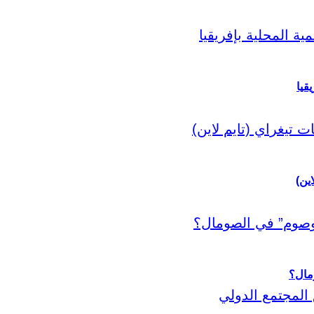
قيا
اين)