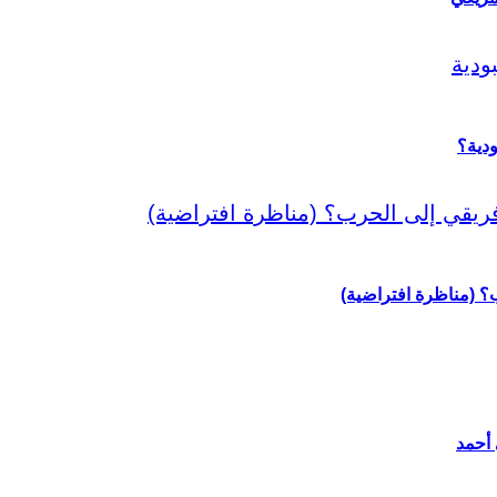
دية؟
رب؟ (مناظرة افتراضية)
 أحمد