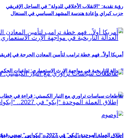
رؤية نقدية: “الانقلاب الأخلاقي للدولة” في الساحل الإفريقي
حزب كيراي وإعادة هندسة المشهد السياسي في السنغال
أمريكا أولاً.. فهم خطة ترامب لتأمين المعادن الحرجة في إفريقي
العدالة التاريخية في مواجهة الإرث الاستعماري: تداعيات الحكم ا
تقاطعات سياسات تراوري مع التيار الكيميتي: قراءة في خطاب و
إطلاق العملة الموحدة “إيكو” في 2027.. “إيكواس” تمضي قدمًا دون انتظار
أوصوم: مستقبل بعثة السلام في الصومال بعد وقف التمويل الأ