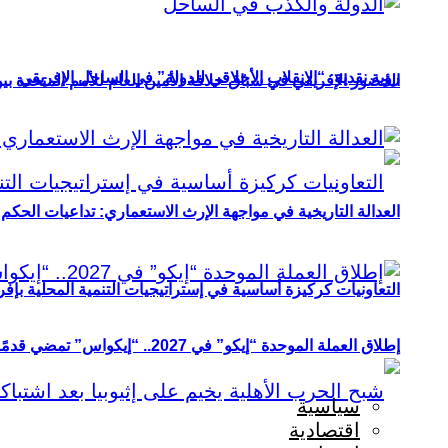
رؤية نقدية: “الانقلاب الأخلاقي للدولة” في الساحل الإفريقي
الحضور الإفريقي في سباق خلافة الأمين العام للأمم المتحدة ب
العدالة التاريخية في مواجهة الإرث الاستعماري: تداعيات الحكم ا
التعاونيات كركيزة أساسية في إستراتيجيات التنمية المحلية بإفري
إطلاق العملة الموحدة “إيكو” في 2027.. “إيكواس” تمضي قدمًا دون انتظار
سياسية
اقتصادية