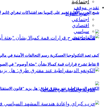
اجتماعية
تقدير موقف
شبح الحرب الأهلية يخيم على إثيوبيا بعد اشتباكات تيغراي (تايم ل
جميع المواد
اجتماعي
اقتصادي
سياسي
كيف تعيد التكنولوجيا العسكرية رسم التحالفات الأمنية في مال
8 نقاط تشرح قرارات قمة كمبالا بشأن “بعثة أوصوم” في الصومال؟
الكونغو الديمقراطية عند مفترق طرق: هل يزيد “قانون الاستفتاء” 