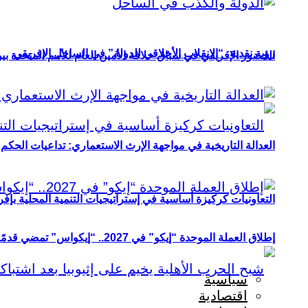
رؤية نقدية: “الانقلاب الأخلاقي للدولة” في الساحل الإفريقي
الحضور الإفريقي في سباق خلافة الأمين العام للأمم المتحدة ب
العدالة التاريخية في مواجهة الإرث الاستعماري: تداعيات الحكم ا
التعاونيات كركيزة أساسية في إستراتيجيات التنمية المحلية بإفري
إطلاق العملة الموحدة “إيكو” في 2027.. “إيكواس” تمضي قدمًا دون انتظار
سياسية
اقتصادية