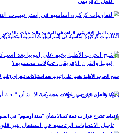
تهريب النمل الإفريقي: قراءة في المشهد والتداعيات والفرص
التعاونيات كركيزة أساسية في إستراتيجيات التنمية المحلية بإفري
شبح الحرب الأهلية يخيم على إثيوبيا بعد اشتباكات تيغراي (تايم ل
إثيوبيا والقرن الإفريقي: تحوُّلات محسوبة؟
8 نقاط تشرح قرارات قمة كمبالا بشأن “بعثة أوصوم” في الصومال؟