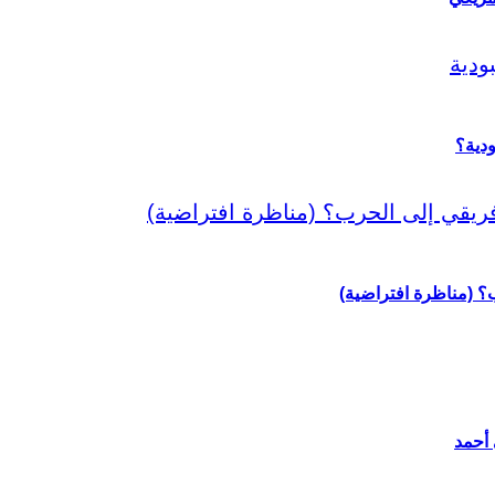
دية؟
رب؟ (مناظرة افتراضية)
 أحمد