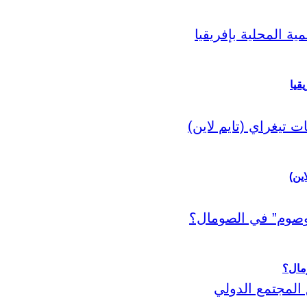
قيا
اين)