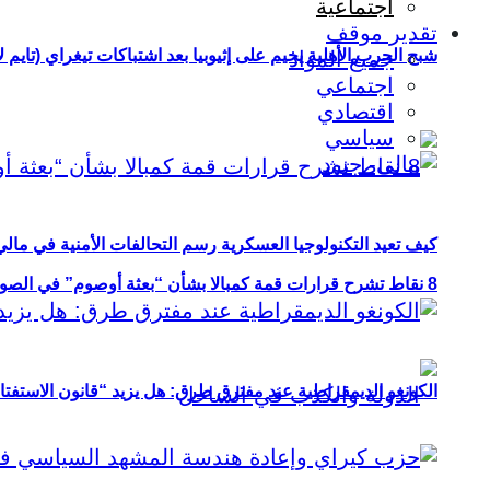
اجتماعية
تقدير موقف
شبح الحرب الأهلية يخيم على إثيوبيا بعد اشتباكات تيغراي (تايم ل
جميع المواد
اجتماعي
اقتصادي
سياسي
كيف تعيد التكنولوجيا العسكرية رسم التحالفات الأمنية في مال
8 نقاط تشرح قرارات قمة كمبالا بشأن “بعثة أوصوم” في الصومال؟
الكونغو الديمقراطية عند مفترق طرق: هل يزيد “قانون الاستفتاء” 