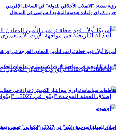
رؤية نقدية: “الانقلاب الأخلاقي للدولة” في الساحل الإفريقي
حزب كيراي وإعادة هندسة المشهد السياسي في السنغال
أمريكا أولاً.. فهم خطة ترامب لتأمين المعادن الحرجة في إفريقي
العدالة التاريخية في مواجهة الإرث الاستعماري: تداعيات الحكم ا
تقاطعات سياسات تراوري مع التيار الكيميتي: قراءة في خطاب و
إطلاق العملة الموحدة “إيكو” في 2027.. “إيكواس” تمضي قدمًا دون انتظار
أوصوم: مستقبل بعثة السلام في الصومال بعد وقف التمويل الأ