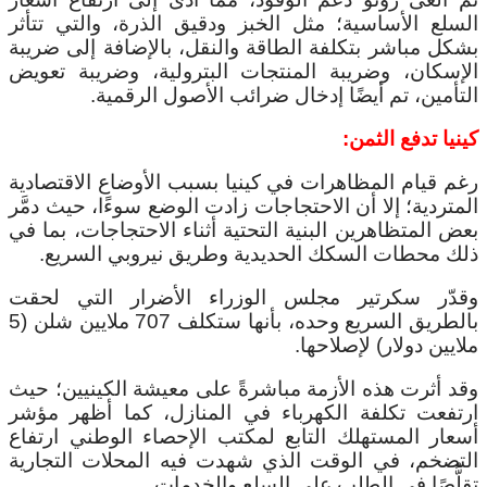
السلع الأساسية؛ مثل الخبز ودقيق الذرة، والتي تتأثر
بشكل مباشر بتكلفة الطاقة والنقل، بالإضافة إلى ضريبة
الإسكان، وضريبة المنتجات البترولية، وضريبة تعويض
التأمين، تم أيضًا إدخال ضرائب الأصول الرقمية.
كينيا تدفع الثمن:
رغم قيام المظاهرات في كينيا بسبب الأوضاع الاقتصادية
المتردية؛ إلا أن الاحتجاجات زادت الوضع سوءًا، حيث دمَّر
بعض المتظاهرين البنية التحتية أثناء الاحتجاجات، بما في
ذلك محطات السكك الحديدية وطريق نيروبي السريع.
وقدّر سكرتير مجلس الوزراء الأضرار التي لحقت
بالطريق السريع وحده، بأنها ستكلف 707 ملايين شلن (5
ملايين دولار) لإصلاحها.
وقد أثرت هذه الأزمة مباشرةً على معيشة الكينيين؛ حيث
ارتفعت تكلفة الكهرباء في المنازل، كما أظهر مؤشر
أسعار المستهلك التابع لمكتب الإحصاء الوطني ارتفاع
التضخم، في الوقت الذي شهدت فيه المحلات التجارية
تقلُّصًا في الطلب على السلع والخدمات.