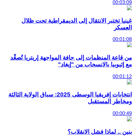
00:03:09
غينيا تختبر الانتقال إلى الديمقراطية تحت ظلال
العسكر
00:01:08
من قاعة المنظمات إلى حافة المواجهة إريتريا تُصعِّد
مع إثيوبيا بالانسحاب من "إيغاد"
00:01:12
انتخابات إفريقيا الوسطى 2025: سباق الولاية الثالثة
ومخاطر المستقبل
00:00:49
بنين .. لماذا فشل الانقلاب؟