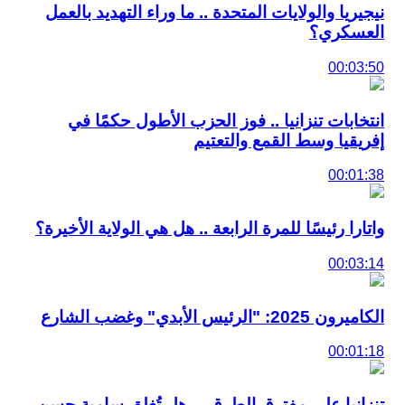
نيجيريا والولايات المتحدة .. ما وراء التهديد بالعمل
العسكري؟
00:03:50
انتخابات تنزانيا .. فوز الحزب الأطول حكمًا في
إفريقيا وسط القمع والتعتيم
00:01:38
واتارا رئيسًا للمرة الرابعة .. هل هي الولاية الأخيرة؟
00:03:14
الكاميرون 2025: "الرئيس الأبدي" وغضب الشارع
00:01:18
تنزانيا على مفترق الطرق… هل تُغلق سامية حسن