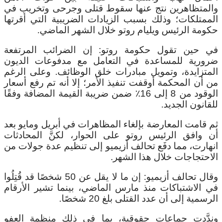
والمتظاهرين نتج عنها سقوط قتلى وجرحى وتخريب في
الممتلكات؛ وذلك بسبب الزيادات الضريبية التي أقرتها
حكومة الرئيس ويليام روتو خلال الشهر الماضي.
في حين تقول حكومة روتو: إن الضرائب المرتفعة
ضرورية للمساعدة في التعامل مع مدفوعات الديون
المتزايدة، وتمويل مبادرات خلق الوظائف. وعلى الرغم
من أن المحكمة أوقفت تنفيذ الأمر؛ إلا أنه تم رفع أسعار
الوقود من 8 إلى 16٪ ضمن ضريبة القيمة المضافة وفقًا
للقانون الجديد.
ثم قامت المعارضة بإلغاء المظاهرات في أبريل ومايو بعد
أن وافق الرئيس روتو على الحوار، لكنَّ المحادثات
انهارت، مما دفَع تحالف أزيميو إلى تنظيم عدة جولات من
الاحتجاجات خلال هذا الشهر.
وقال تحالف أزيميو: إن ما لا يقل عن 50 شخصًا قد قُتِلُوا
في الاشتباكات منذ مارس الماضي، بينما تشير الأرقام
الرسمية إلى أن عدد القتلى بلغ 20 شخصًا.
وندَّدت جماعات حقوقية، بما في ذلك منظمة العفو