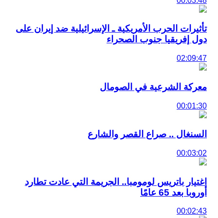
00:03:48
تأثيرات الحرب الأمريكية ـ الإسرائيلية ضد إيران على
دول إفريقيا جنوب الصحراء
02:09:47
معركة الشرعية في الصومال
00:01:30
السنغال .. صراع القصر والشارع
00:03:02
اغتيار باتريس لومومبا.. الجريمة التي عادت تطارد
أوروبا بعد 65 عامًا
00:02:43