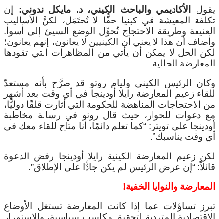
يقول
الأكاديمي والباحث الكيني، د. مايكل ندوني:
إن
تكلفة المعيشة في كينيا حقًّا لا تُحتَمَل، لكنَّ الأساليب
العنيفة وطريقة الاحتجاج تُحوِّل الوضع السيئ إلى أسوأ.
وأضاف أن هذا لا يعني أن الكينيين لا يعانون، إنهم يعانون؛
لكن الحل لا يمكن أن يأتي من المظاهرات التي تقودها
المعارضة الحالية.
وكان الرئيس الكيني وليام روتو قد صرَّح بأنه مستعدّ
للقاء زعيم المعارضة رايلا أودينجا في أي وقت بعد أشهر
من الاحتجاجات المناهضة للحكومة التي أثارت قلقًا دوليًّا،
مع دعوات للحوار، حيث قال روتو في رسالة مخاطبة
أودينجا على تويتر: “كما تعلم دائمًا، أنا متاح للقاء معك في
أي وقت يناسبك”.
لكن زعيم المعارضة الكينية رايلا أودينجا رفض الدعوة
قائلاً: “إن عرض الرئيس لم يكن جادًّا على الإطلاق”.
المعارضة والنوايا الخفية!
تبرز تساؤلات عما إذا كانت المعارضة تستغل الأوضاع
الاقتصادية المتردية لتحقيق مكاسب سياسية، والاستمرار