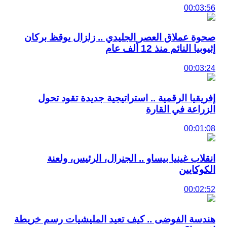
00:03:56
صحوة عملاق العصر الجليدي .. زلزال يوقظ بركان
إثيوبيا النائم منذ 12 ألف عام
00:03:24
إفريقيا الرقمية .. استراتيجية جديدة تقود تحول
الزراعة في القارة
00:01:08
انقلاب غينيا بيساو .. الجنرال، الرئيس، ولعنة
الكوكايين
00:02:52
هندسة الفوضى .. كيف تعيد المليشيات رسم خريطة