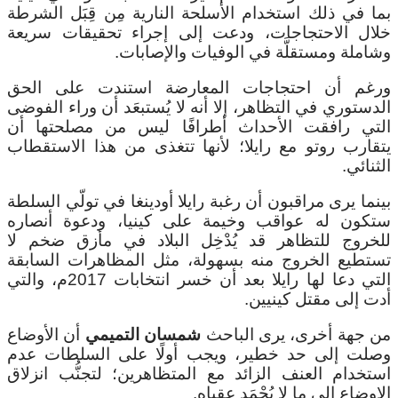
بما في ذلك استخدام الأسلحة النارية مِن قِبَل الشرطة
خلال الاحتجاجات، ودعت إلى إجراء تحقيقات سريعة
وشاملة ومستقلَّة في الوفيات والإصابات.
ورغم أن احتجاجات المعارضة استندت على الحق
الدستوري في التظاهر، إلا أنه لا يُستبعَد أن وراء الفوضى
التي رافقت الأحداث أطرافًا ليس من مصلحتها أن
يتقارب روتو مع رايلا؛ لأنها تتغذى من هذا الاستقطاب
الثنائي.
بينما يرى مراقبون أن رغبة رايلا أودينغا في تولّي السلطة
ستكون له عواقب وخيمة على كينيا، ودعوة أنصاره
للخروج للتظاهر قد يُدْخِل البلاد في مأزق ضخم لا
تستطيع الخروج منه بسهولة، مثل المظاهرات السابقة
التي دعا لها رايلا بعد أن خسر انتخابات 2017م، والتي
أدت إلى مقتل كينيين.
من جهة أخرى، يرى الباحث
شمسان التميمي
أن الأوضاع
وصلت إلى حد خطير، ويجب أولًا على السلطات عدم
استخدام العنف الزائد مع المتظاهرين؛ لتجنُّب انزلاق
الاوضاع إلى ما لا يُحْمَد عقباه.