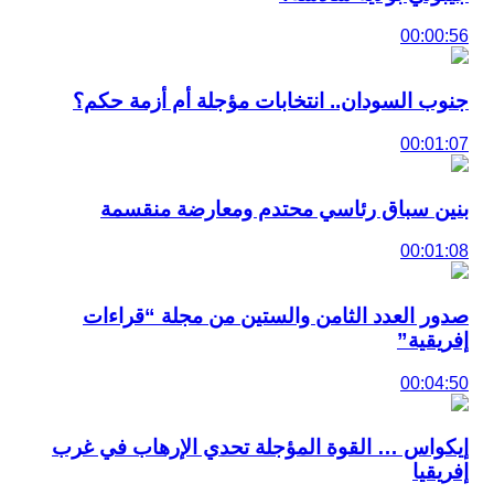
00:00:56
جنوب السودان.. انتخابات مؤجلة أم أزمة حكم؟
00:01:07
بنين سباق رئاسي محتدم ومعارضة منقسمة
00:01:08
صدور العدد الثامن والستين من مجلة “قراءات
إفريقية”
00:04:50
إيكواس … القوة المؤجلة تحدي الإرهاب في غرب
إفريقيا