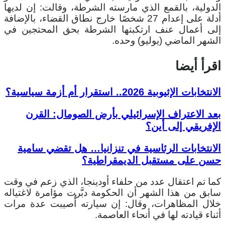
الدولية، بالقمع الذي مارسته الشرطة، وقالت: إن لديها
أدلة على إعدام 27 شخصًا خارج نطاق القضاء، بالإضافة
إلى أعمال عنف ارتكبتها الشرطة بحق المحتجين في
الشهر الماضي (يوليو) وحده.
اقرأ أيضا
الانتخابات الإثيوبية 2026.. استقرار أم أزمة سياسية؟
بعد الاعتراف الإسرائيلي بأرض الصومال: القرن
الإفريقي إلى أين؟
الانتخابات الرئاسية في تنزانيا… هل تقضي سامية
حسن على مستقبل الديمقراطية؟
كما تم اعتقال عدد من حلفاء أودينجا، الذي زعم في وقت
سابق من هذا الشهر أن الحكومة دبَّرت مؤامرة لاغتياله
خلال المظاهرات، وقال: إن سيارته أُصيبت عدة مرات
أثناء قيادته لها في أنحاء العاصمة.