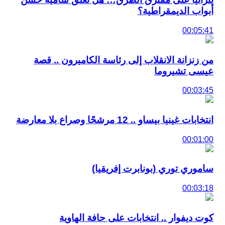
أبواب الديمقراطية؟
00:05:41
من زنزانة الانقلاب إلى رئاسة الكاميرون .. قصة
عيسى تشيروما
00:03:45
انتخابات غينيا بيساو .. 12 مرشحًا وصراع بلا معارضة
00:01:00
ساموري توري (بونابرت إفريقيا)
00:03:18
كوت ديفوار .. انتخابات على حافة الهاوية