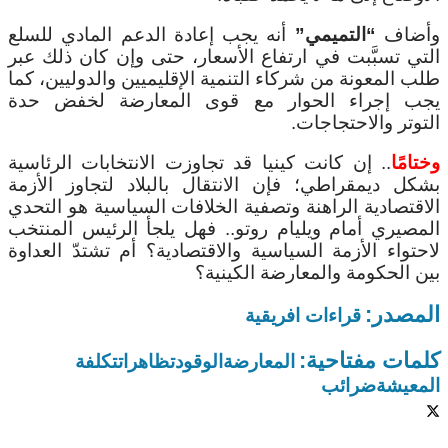
وأضاف
“التميمي”
أنه يجب إعادة الدعم المادي للسلع
التي تسبَّبت في ارتفاع الأسعار، حتى وإن كان ذلك عبر
طلب المعونة من شركاء التنمية الإقليميين والدوليين، كما
يجب إجراء الحوار مع قوى المعارضة لخفض حدة
التوتر والاحتجاجات.
وختامًا
.. إن كانت كينيا قد تجاوزت الانتخابات الرئاسية
بشكل ديمقراطي؛ فإن الانتقال بالبلاد لتجاوز الأزمة
الاقتصادية الراهنة وتصفية الخلافات السياسية هو التحدي
المصيري أمام ويليام روتو.. فهل يلجأ الرئيس المنتخب
لاحتواء الأزمة السياسية والاقتصادية؟ أم تشتدّ العداوة
بين الحكومة والمعارضة الكينية؟
المصدر:
قراءات افريقية
كلمات مفتاحية:
المعارضة
الوقود
تظاهرات
تكلفة
المعيشة
ضرائب