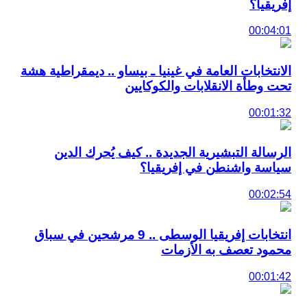
إفريقيا؟
00:04:01
الانتخابات العامة في غينيا ـ بيساو .. ديمقراطية هشة
تحت وطأة الانقلابات والكوكايين
00:01:32
الرسالة التبشيرية الجديدة .. كيف يُحرك الدين
سياسة واشنطن في إفريقيا؟
00:02:54
انتخابات إفريقيا الوسطى .. 9 مرشحين في سباق
محمود تعصف به الأزمات
00:01:42