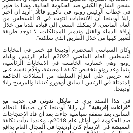
بشحن الشارع الكيني ضد الحكومة الحالية، وهذا ما ظهر
في خطاب الرئيس روتو، في ناكورو قائلًا: “أريد أن أخبر
رايلا أودينجا أن الانتخابات انتهت في 8 أغسطس من
العام الماضي، لا يمكنك السعي إلى قيادة بلدنا من خلال
إراقة الدماء والقتل وتدمير الممتلكات، لا توجد طريقة
لتغيير كينيا من خلال الطريق الذي سلكته”.
وكان السياسي المخضرم أودينجا قد خسر في انتخابات
أغسطس العام الماضي 2022م أمام الرئيس ويليام
روتو، وهي خسارته الخامسة في الانتخابات الرئاسية،
بينما وعد روتو بتخفيض تكلفة المعيشة، وقدَّم نفسه على
أنه حريص على انتزاع السلطة من السلالات الحاكمة
المتمثلة في الرئيس السابق أوهورو كينياتا والمرشح رايلا
أودينجا.
في هذا الصدد يرى
د. مايكل ندوني
في حديثه مع
“قراءات إفريقية”
أن رايلا أودينجا كان صديقًا للنظام
السابق، بعد صفقة سياسية جاءت بعد أن قاد الاحتجاجات
ضد الحكومة في أوائل عام 2018م، وعندما بدأت تكلفة
المعيشة في الارتفاع كان أودينجا في المجال العام يدافع