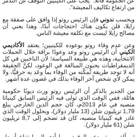
عن الحكومة قائلاً: “يجب على الكينيين التوقف عن التذمر
من ارتفاع تكاليف المعيشة”.
وبحسب
ندوني
فإن الرئيس روتو إذا وافق على صفقة مع
رايلا، فلن يكون هناك احتجاجات أبدًا، وهذا يعني أن
مصالح رايلا ليست مع تكلفة معيشة الناس.
وعن عدم وفاء روتو بوعوده للكينيين؛ يعتقد
الأكاديمي
الكيني
أن الرئيس روتو وعد وعودًا براقة خلال الحملات
الانتخابية، وهذه هي طبيعة السياسة؛ لأن الناخبين في كل
الديمقراطيات يحبون المبالغة في الوعود، لكنَّ الحقيقة
أنه لا توجد طريقة تُمكّنه من الوفاء بما وعَد به حرفيًّا، ولا
يمكن لأي شخص آخر الوفاء بذلك في غضون عدة أشهر.
من الجدير بالذكر أن الرئيس روتو ورث ديونًا حكومية
هائلة، ففي الوقت الذي تولى فيه الرئيس السابق كينياتا
منصبه في عام 2013م، كان حجم الدين الخارجي يبلغ
1,79 تريليون شلن (13 مليار دولار)، وبحلول الوقت الذي
غادر فيه كينياتا منصبه، كان قد تضخم إلى 8,7 تريليون
شلن (61 مليار دولار).
ثم ألغى روتو دعم الوقود، مما أدى إلى ارتفاع أسعار