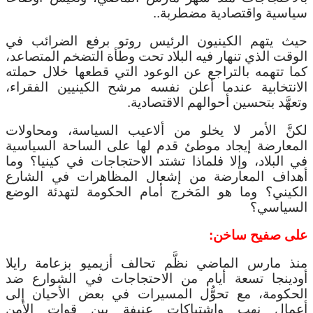
سياسية واقتصادية مضطربة..
حيث يتهم الكينيون الرئيس روتو برفع الضرائب في
الوقت الذي تنهار فيه البلاد تحت وطأة التضخم المتصاعد،
كما تتهمه بالتراجع عن الوعود التي قطعها خلال حملته
الانتخابية عندما أعلن نفسه مرشح الكينيين الفقراء،
وتعهَّد بتحسين أحوالهم الاقتصادية.
لكنَّ الأمر لا يخلو من ألاعيب السياسة، ومحاولات
المعارضة إيجاد موطئ قدم لها على الساحة السياسية
في البلاد، وإلا فلماذا تشتد الاحتجاجات في كينيا؟ وما
أهداف المعارضة من إشعال المظاهرات في الشارع
الكيني؟ وما هو المَخرج أمام الحكومة لتهدئة الوضع
السياسي؟
على صفيح ساخن:
منذ مارس الماضي نظَّم تحالف أزيميو بزعامة رايلا
أودينجا تسعة أيام من الاحتجاجات في الشوارع ضد
الحكومة، مع تحوُّل المسيرات في بعض الأحيان إلى
أعمال نهب واشتباكات عنيفة بين قوات الأمن