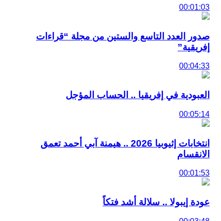
00:01:03
صدور العدد التاسع والستين من مجلة “قراءات
إفريقية”
00:04:33
العبودية في إفريقيا .. الحساب المؤجل
00:05:14
انتخابات إثيوبيا 2026 .. هيمنة آبي أحمد تعمق
الانقسام
00:01:53
عودة إيبولا .. سلالة أشد فتكاً