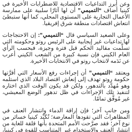
وعن أبرز التداعيات الاقتصادية للاضطرابات الأخيرة في
كينيا أضاف
“التميمي”
أن لها آثارًا سلبية على ممارسة
الأعمال التجارية على المستوى المحلي، كما أنها ستبطئ
انتعاش اقتصادات منطقة شرق إفريقيا.
وعلى الصعيد السياسي قال
“التميمي”:
إن الاحتجاجات
لها تداعيات غير إيجابية على الرئيس روتو وحكومته التي
تسلَّمت مقاليد الحكم قبل فترة وجيزة، فبحسب الرأي
العام الكيني فإن نسبة كبيرة من الشعب الكيني أعرب
عن نَدَمه لانتخاب روتو في الانتخابات الأخيرة.
ويعتقد
“التميمي”
أن إجراءات رفع الأسعار التي أقرَّتها
حكومة روتو تهدف إلى إنعاش اقتصاد البلاد الذي استلمه
وهو مُهدَّد بالتدهور، ولكن قد يكون الوقت الذي اختاره
لتنفيذ تلك الإجراءات في ظل تدهور الوضع المعيشي،
غير مُوفَّق تمامًا.
ومن جانبٍ آخر؛ فإن إراقة الدماء وانتشار العنف في
المظاهرات التي تقودها المعارضة؛ تُكَبِّد كينيا خسائر من
نوع آخر؛ فقد صرَّحت الأمم المتحدة بأنها قلقة للغاية من
انتشار العنف والاستخدام غير المتناسب للقوة في كينيا،