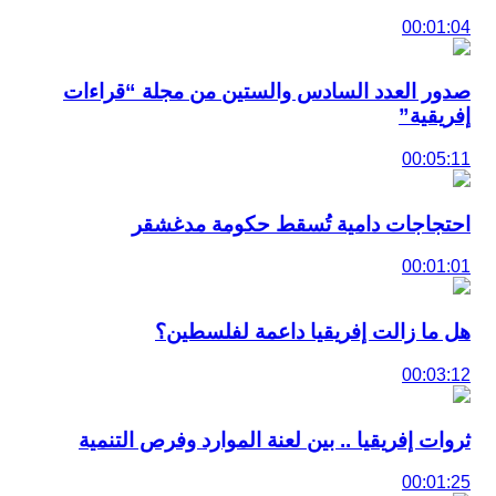
00:01:04
صدور العدد السادس والستين من مجلة “قراءات
إفريقية”
00:05:11
احتجاجات دامية تُسقط حكومة مدغشقر
00:01:01
هل ما زالت إفريقيا داعمة لفلسطين؟
00:03:12
ثروات إفريقيا .. بين لعنة الموارد وفرص التنمية
00:01:25