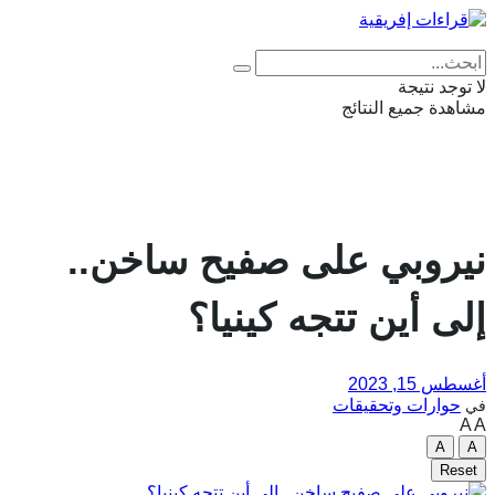
Eng
|
Fr
لا توجد نتيجة
مشاهدة جميع النتائج
نيروبي على صفيح ساخن..
إلى أين تتجه كينيا؟
أغسطس 15, 2023
حوارات وتحقيقات
في
A
A
A
A
Reset