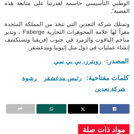
الوطني التأسيسي حاسمة لقدرتنا على متابعة هذه
القضية”.
وتمتلك شركة التعدين التي تتخذ من المملكة المتحدة
مقراً لها علامة المجوهرات التجارية Faberge ، وتدير
مناجم الياقوت والزمرد في جنوب إفريقيا وتستكشف
إنشاء عمليات في دول مثل إثيوبيا ومدغشقر.
المصدر:
رويترز، بي بي سي
كلمات مفتاحية:
رئيس مدغشقر
رشوة
شركة تعدين
مواد ذات صلة