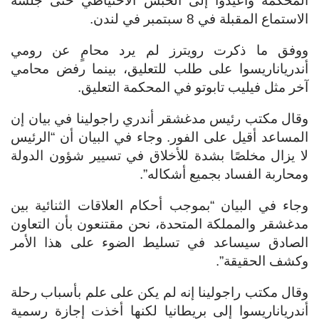
المحكمة وأعيدوا إلى الحبس الاحتياطي حتى جلسة
الاستماع المقبلة في 8 سبتمبر في لندن.
ووفق ما ذكرت رويترز لم يرد محامٍ عن رومي
أندرياناريسوا على طلب للتعليق، بينما رفض محامي
آخر مثل فيليب تابوتو في المحكمة التعليق.
وقال مكتب رئيس مدغشقر أندري راجولينا في بيان إن
المساعد أقيل على الفور. وجاء في البيان أن “الرئيس
لا يزال مخلصًا بشدة للأخلاق في تسيير شؤون الدولة
ومحاربة الفساد بجميع أشكاله”.
وجاء في البيان “بموجب أحكام العلاقات الثنائية بين
مدغشقر والمملكة المتحدة، نحن مقتنعون بأن التعاون
الصادق سيساعد في تسليط الضوء على هذا الأمر
وكشف الحقيقة”.
وقال مكتب راجولينا إنه لم يكن على علم بأسباب رحلة
أندرياناريسوا إلى بريطانيا لكنها أخذت إجازة رسمية