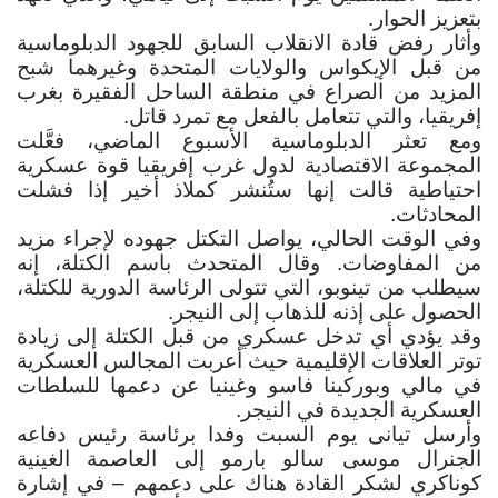
بتعزيز الحوار
.
وأثار رفض قادة الانقلاب السابق للجهود الدبلوماسية
من قبل الإيكواس والولايات المتحدة وغيرهما شبح
المزيد من الصراع في منطقة الساحل الفقيرة بغرب
إفريقيا، والتي تتعامل بالفعل مع تمرد قاتل
.
ومع تعثر الدبلوماسية الأسبوع الماضي، فعَّلت
المجموعة الاقتصادية لدول غرب إفريقيا قوة عسكرية
احتياطية قالت إنها ستُنشر كملاذ أخير إذا فشلت
المحادثات
.
وفي الوقت الحالي، يواصل التكتل جهوده لإجراء مزيد
من المفاوضات. وقال المتحدث باسم الكتلة، إنه
سيطلب من تينوبو، التي تتولى الرئاسة الدورية للكتلة،
الحصول على إذنه للذهاب إلى النيجر
.
وقد يؤدي أي تدخل عسكري من قبل الكتلة إلى زيادة
توتر العلاقات الإقليمية حيث أعربت المجالس العسكرية
في مالي وبوركينا فاسو وغينيا عن دعمها للسلطات
العسكرية الجديدة في النيجر
.
وأرسل تيانى يوم السبت وفدا برئاسة رئيس دفاعه
الجنرال موسى سالو بارمو إلى العاصمة الغينية
كوناكري لشكر القادة هناك على دعمهم – في إشارة