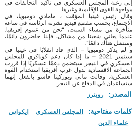
إلى رغبة المجلس العسكري في تأكيد التحالفات في
مواجهة القوى الإقليمية وغيرها
.
وقال رئيس غينيا المؤقت ، مامادي دومبويا، في
الاجتماع، بحسب مقطع فيديو نشرته الرئاسة في ساعة
متأخرة من مساء السبت، “نحن من عموم إفريقيا.
عندما يعاني شعبنا من مشاكل، فإننا حاضرون دائمًا،
وسنظل هناك دائمًا”
.
و لم يذكر دومبويا – الذي قاد انقلابًا في غينيا في
سبتمبر 2021 – ما إذا كان دعم كوناكري للمجلس
العسكري في النيجر سيتضمن دعمًا عسكريًا إذا قررت
الجماعة الاقتصادية لدول غرب أفريقيا استخدام القوة
العسكرية. وقالت مالي وبوركينا فاسو بالفعل إنهما
ستساعدان في الدفاع عن النيجر
.
المصدر:
رويترز
كلمات مفتاحية:
المجلس العسكري
ايكواس
علماء الدين