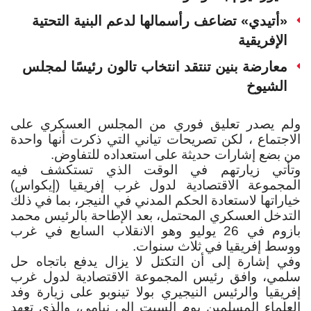
«أتيدي» تضاعف رأسمالها لدعم البنية التحتية
الإفريقية
معارضة بنين تنتقد انتخاب تالون رئيسًا لمجلس
الشيوخ
ولم يصدر تعليق فوري من المجلس العسكري على
الاجتماع ، لكن تصريحات تياني التي ذكرت أنها واحدة
من بضع إشارات حديثة على استعداده للتفاوض.
وتأتي زيارتهم في الوقت الذي تستكشف فيه
المجموعة الاقتصادية لدول غرب إفريقيا (إيكواس)
خياراتها لاستعادة الحكم المدني في النيجر، بما في ذلك
التدخل العسكري المحتمل، بعد الإطاحة بالرئيس محمد
بازوم في 26 يوليو وهو الانقلاب السابع في غرب
ووسط إفريقيا في ثلاث سنوات
.
وفي إشارة إلى أن التكتل لا يزال يدفع باتجاه حل
سلمي، وافق رئيس المجموعة الاقتصادية لدول غرب
إفريقيا والرئيس النيجيري بولا تينوبو على زيارة وفد
العلماء المسلمين يوم السبت إلى نيامي، والذي تعهد