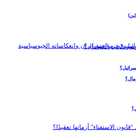
اين)
سرائيل؟
ي؟