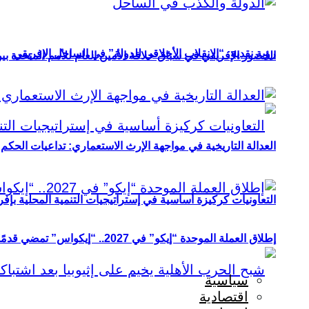
رؤية نقدية: “الانقلاب الأخلاقي للدولة” في الساحل الإفريقي
الحضور الإفريقي في سباق خلافة الأمين العام للأمم المتحدة ب
العدالة التاريخية في مواجهة الإرث الاستعماري: تداعيات الحكم ا
التعاونيات كركيزة أساسية في إستراتيجيات التنمية المحلية بإفري
إطلاق العملة الموحدة “إيكو” في 2027.. “إيكواس” تمضي قدمًا دون انتظار
سياسية
اقتصادية