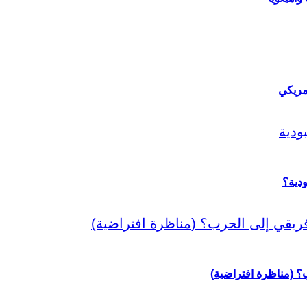
مريكي
دية؟
رب؟ (مناظرة افتراضية)