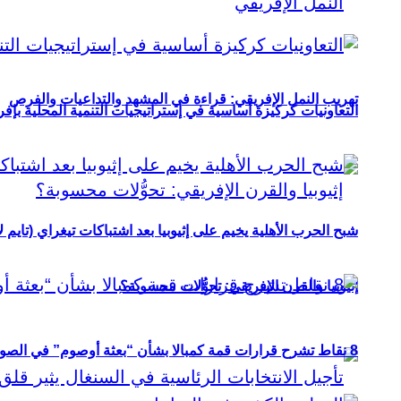
تهريب النمل الإفريقي: قراءة في المشهد والتداعيات والفرص
التعاونيات كركيزة أساسية في إستراتيجيات التنمية المحلية بإفري
شبح الحرب الأهلية يخيم على إثيوبيا بعد اشتباكات تيغراي (تايم ل
إثيوبيا والقرن الإفريقي: تحوُّلات محسوبة؟
8 نقاط تشرح قرارات قمة كمبالا بشأن “بعثة أوصوم” في الصومال؟