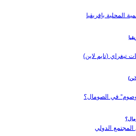
قيا
اين)