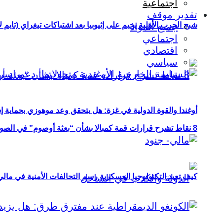
اجتماعية
تقدير موقف
شبح الحرب الأهلية يخيم على إثيوبيا بعد اشتباكات تيغراي (تايم ل
جميع المواد
اجتماعي
اقتصادي
سياسي
أوغندا والقوة الدولية في غزة: هل يتحقق وعد موهوزي بحماية إ
8 نقاط تشرح قرارات قمة كمبالا بشأن “بعثة أوصوم” في الصومال؟
كيف تعيد التكنولوجيا العسكرية رسم التحالفات الأمنية في مال