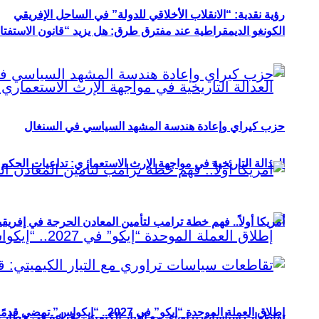
رؤية نقدية: “الانقلاب الأخلاقي للدولة” في الساحل الإفريقي
الكونغو الديمقراطية عند مفترق طرق: هل يزيد “قانون الاستفتاء” 
حزب كيراي وإعادة هندسة المشهد السياسي في السنغال
العدالة التاريخية في مواجهة الإرث الاستعماري: تداعيات الحكم ا
أمريكا أولاً.. فهم خطة ترامب لتأمين المعادن الحرجة في إفريقي
إطلاق العملة الموحدة “إيكو” في 2027.. “إيكواس” تمضي قدمًا دون انتظار
تقاطعات سياسات تراوري مع التيار الكيميتي: قراءة في خطاب و